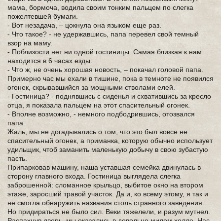
мама, бормоча, водила своим тонким пальцем по слегка
пожелтевшей бумаги.
- Вот незадача, – цокнула она языком еще раз.
- Что такое? - не удержавшись, папа перевел свой темный
взор на маму.
- Поблизости нет ни одной гостиницы. Самая близкая к нам
находится в 6 часах езды.
- Что ж, не очень хорошая новость, – покачал головой папа.
Примерно час мы ехали в тишине, пока в темноте не появился
огонек, скрывавшийся за мощными стволами елей.
- Гостиница? - поднявшись с сиденья и схватившись за кресло
отца, я показала пальцем на этот спасительный огонек.
- Вполне возможно, - немного подбодрившись, отозвался
папа.
Жаль, мы не догадывались о том, что это был вовсе не
спасительный огонек, а приманка, которую обычно использует
удильщик, чтоб заманить маленькую добычу в свою зубастую
пасть.
Припарковав машину, наша уставшая семейка двинулась в
сторону главного входа. Гостиница выглядела слегка
заброшенной: сломанное крыльцо, выбитое окно на втором
этаже, заросший травой участок. Да и, ко всему этому, я так и
не смогла обнаружить названия столь странного заведения.
Но придираться не было сил. Веки тяжелели, и разум мутнел.
Распахнув дверь, мы оказались в довольно милом холле. Нас