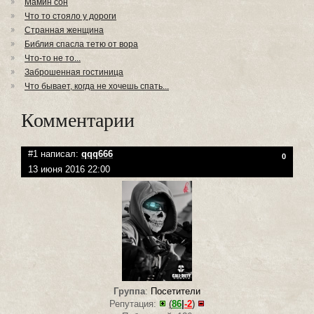
Мамин сон
Что то стояло у дороги
Странная женщина
Библия спасла тетю от вора
Что-то не то...
Заброшенная гостиница
Что бывает, когда не хочешь спать...
Комментарии
#1 написал:
qqq666
0
13 июня 2016 22:00
Группа
:
Посетители
Репутация:
(
86
|
-2
)