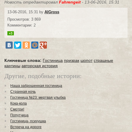
Новость отредактировал
Fahrengeit
- 13-06-2016, 15:31
13-06-2016, 15:31 by
AlGross
Просмотров: 3 869
Комментарии: 2
+3
Ключевые слова:
Гостиница
призрак
шопот
страшные
картины
авторская история
Другие, подобные истории:
Наша заброшенная гостиница
Странная ночь
Гостиница №23: мертвая улыбка
Кока-кола
Смотри!
Попутчица
Гостиница- психушка
Встреча на дороге