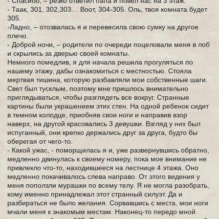
- Спасибо, – резко ответил папа и повел нас на 3 этаж.
- Таак, 301, 302,303… Воот, 304-305. Оль, твоя комната будет
305.
-Ладно, – отозвалась я и перевесила свою сумку на другое
плечо.
- Доброй ночи, – родители по очереди поцеловали меня в лоб
и скрылись за дверью своей комнаты.
Немного помедлив, я для начала решила прогуляться по
нашему этажу, дабы ознакомиться с местностью. Стояла
мертвая тишина, которую разбавляли мои собственные шаги.
Свет был тусклым, поэтому мне пришлось внимательно
приглядываться, чтобы разглядеть все вокруг. Странные
картины были украшением этих стен. На одной ребенок сидит
в темном колодце, приобняв свои ноги и направив взор
наверх, на другой красовались 3 девушки. Взгляд у них был
испуганный, они крепко держались друг за друга, будто бы
оберегая от чего-то.
- Какой ужас, - поморщилась я и, уже развернувшись обратно,
медленно двинулась к своему номеру, пока мое внимание не
привлекло что-то, находившееся на лестнице 4 этажа. Оно
медленно покачивалось слева направо. От этого видения у
меня поползли мурашки по всему телу. Я не могла разобрать,
кому именно принадлежал этот странный силуэт. Да и
разбираться не было желания. Сорвавшись с места, мои ноги
мчали меня к знакомым местам. Наконец-то передо мной