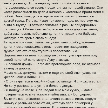
месяцев назад. В тот период свой спокойной жизни я
путешествовала со своими родителями по нашей стране. Они
часто разъезжали по делам бизнеса и частенько брали меня с
собой. Завершив дела в одном месте, мы отправились в
другой город. Путь занимал примерно неделю, поэтому мы
были вынуждены останавливаться в разных придорожных
гостиницах. Обычно мы выбирали не очень дорогие отели,
дабы сэкономить побольше денег и отправить их бабушке,
которую в то время свалил недуг.
Теперь я понимаю, какую мы допустили ошибку, пожалев
денег и остановившись в этом проклятом заведении.
Думаю, что стоит приступить к повествованию.
Царила темная ночь, громадные синие тучи скрывали под
своей пеленой золотистую Луну и звезды.
- Обещали дождь, - негромко проговорила папа, не отрывая
взгляд от дороги.
Мама лишь цокнула языком и еще сильней откинулась на
кресло нашей машины.
- Стоит укрыться в какой-нибудь гостинице. Я слишком устал.
Не хочу рисковать, а уж тем более в дождь.
- Я поищу на карте. Оля, подай мне мою сумку, – мама
повернулась ко мне устало улыбнувшись. - Вот, держи.
Включив свет в салоне, она начала разворачивать старую
книжку с разными объектами, которую папа приобрел у
старичка в одной деревеньке. В течении нескольких минут