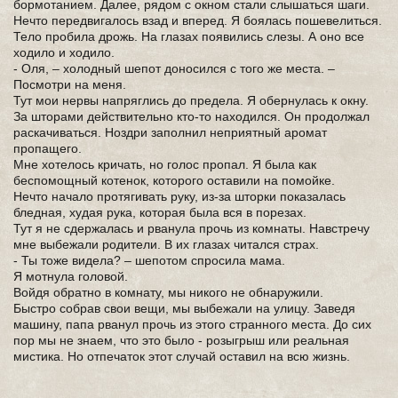
бормотанием. Далее, рядом с окном стали слышаться шаги.
Нечто передвигалось взад и вперед. Я боялась пошевелиться.
Тело пробила дрожь. На глазах появились слезы. А оно все
ходило и ходило.
- Оля, – холодный шепот доносился с того же места. –
Посмотри на меня.
Тут мои нервы напряглись до предела. Я обернулась к окну.
За шторами действительно кто-то находился. Он продолжал
раскачиваться. Ноздри заполнил неприятный аромат
пропащего.
Мне хотелось кричать, но голос пропал. Я была как
беспомощный котенок, которого оставили на помойке.
Нечто начало протягивать руку, из-за шторки показалась
бледная, худая рука, которая была вся в порезах.
Тут я не сдержалась и рванула прочь из комнаты. Навстречу
мне выбежали родители. В их глазах читался страх.
- Ты тоже видела? – шепотом спросила мама.
Я мотнула головой.
Войдя обратно в комнату, мы никого не обнаружили.
Быстро собрав свои вещи, мы выбежали на улицу. Заведя
машину, папа рванул прочь из этого странного места. До сих
пор мы не знаем, что это было - розыгрыш или реальная
мистика. Но отпечаток этот случай оставил на всю жизнь.