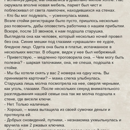
окружала вполне новая мебель, паркет был чист и
поблескивал от света лампочек, находившихся на стенах.
- Кто бы мог подумать, – усмехнулась мама.
Возле стойки регистрации было пусто, пришлось несколько
раз позвонить, дабы оповестить работника о нашем прибытии.
Вскоре, после 10 звонков, к нам подошла старушка.
Выглядела она как человек, который несколько ночей провел
без сна. Синие мешки под глазами «украшали» ее худое,
бледное лицо. Одета она была в платье, испачканное в
нескольких местах. В общем, видок у нее был небрежный.
- Приветствую, – медленно проговорила она. – Чем могу быть
полезна? - шаркая тапочками, она, не спеша, подошла к
стойке.
- Мы бы хотели снять у вас 2 номера на одну ночь. Вы
принимаете карточки? – мама слегка улыбнулась.
Старушка лишь молча посмотрела на нее, сверля черными,
как уголь, глазами. После нескольких секунд внимательного
разглядывания нашей семьи она так же молча подошла к
стене, где висели ключи.
- Нет. Только наличные.
- Хорошо, – мама вытащила из своей сумочки деньги и
протянула ей.
- Добрых сновидений, путники, - незнакомка ухмыльнулась и
вручила нам 2 ржавых ключика.