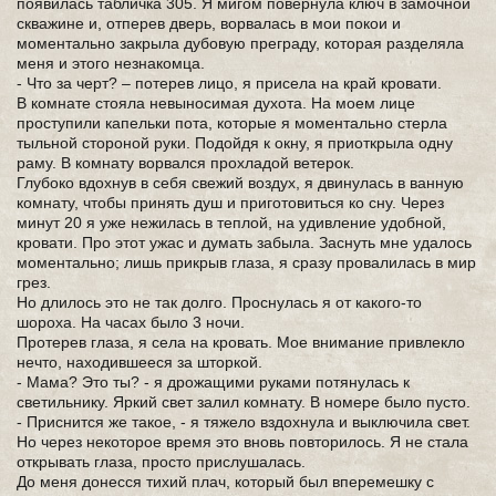
появилась табличка 305. Я мигом повернула ключ в замочной
скважине и, отперев дверь, ворвалась в мои покои и
моментально закрыла дубовую преграду, которая разделяла
меня и этого незнакомца.
- Что за черт? – потерев лицо, я присела на край кровати.
В комнате стояла невыносимая духота. На моем лице
проступили капельки пота, которые я моментально стерла
тыльной стороной руки. Подойдя к окну, я приоткрыла одну
раму. В комнату ворвался прохладой ветерок.
Глубоко вдохнув в себя свежий воздух, я двинулась в ванную
комнату, чтобы принять душ и приготовиться ко сну. Через
минут 20 я уже нежилась в теплой, на удивление удобной,
кровати. Про этот ужас и думать забыла. Заснуть мне удалось
моментально; лишь прикрыв глаза, я сразу провалилась в мир
грез.
Но длилось это не так долго. Проснулась я от какого-то
шороха. На часах было 3 ночи.
Протерев глаза, я села на кровать. Мое внимание привлекло
нечто, находившееся за шторкой.
- Мама? Это ты? - я дрожащими руками потянулась к
светильнику. Яркий свет залил комнату. В номере было пусто.
- Приснится же такое, - я тяжело вздохнула и выключила свет.
Но через некоторое время это вновь повторилось. Я не стала
открывать глаза, просто прислушалась.
До меня донесся тихий плач, который был вперемешку с