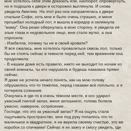
мне хотелось себе этим доказать или, наоборот, опровергнуть,
но я подошла к двери и осторожно выглянула. И снова
увидела Амелию. На этот раз она направлялась к двери
спальни Софи, хоть мне и было очень страшно, и меня
прошибал холодный пот, я вышла в коридор и окликнула
"маму". Она резко обернулась в мою сторону, я увидела её
злые глаза и недовольное лицо, мне стало жутко, а она
спросила:
- Изабелла, почему ты не в своей кровати?
Я вся сжалась, мне хотелось провалиться сквозь пол, только
бы не стоять сейчас в темноте перед ней, тем временем она
продолжила:
- В нашем доме есть правило, никто не выходит по ночам из
своей комнаты, ты его нарушила и будешь наказана прямо
сейчас.
Я даже не успела ничего понять, как на мою голову
обрушилось что-то тяжёлое, перед глазами всё поплыло, и я
потеряла сознание.
Очнулась я где-то в очень тёмном месте, в нос ударил
ужасный гнилой запах, меня затошнило, голова болела
ужасно, наверное, сотрясение...
Господи, что это за ужасный запах? Я на ощупь стала
ощупывать пространство, мне под руку попалось что-то
маленькое и квадратное, я не верила своему счастью, это же
коробок со спичками! Сейчас я их зажгу и смогу увидеть, где