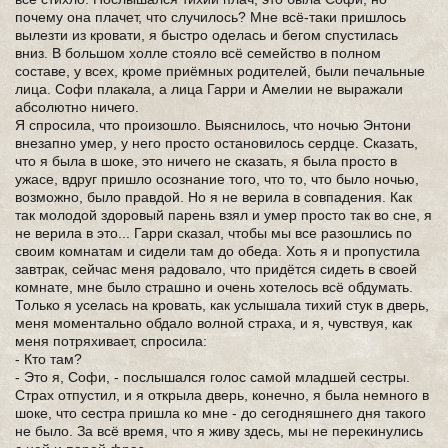
почему она плачет, что случилось? Мне всё-таки пришлось
вылезти из кровати, я быстро оделась и бегом спустилась
вниз. В большом холле стояло всё семейство в полном
составе, у всех, кроме приёмных родителей, были печальные
лица. Софи плакала, а лица Гарри и Амелии не выражали
абсолютно ничего.
Я спросила, что произошло. Выяснилось, что ночью Энтони
внезапно умер, у него просто остановилось сердце. Сказать,
что я была в шоке, это ничего не сказать, я была просто в
ужасе, вдруг пришло осознание того, что то, что было ночью,
возможно, было правдой. Но я не верила в совпадения. Как
так молодой здоровый парень взял и умер просто так во сне, я
не верила в это... Гарри сказал, чтобы мы все разошлись по
своим комнатам и сидели там до обеда. Хоть я и пропустила
завтрак, сейчас меня радовало, что придётся сидеть в своей
комнате, мне было страшно и очень хотелось всё обдумать.
Только я уселась на кровать, как услышала тихий стук в дверь,
меня моментально обдало волной страха, и я, чувствуя, как
меня потряхивает, спросила:
- Кто там?
- Это я, Софи, - послышался голос самой младшей сестры.
Страх отпустил, и я открыла дверь, конечно, я была немного в
шоке, что сестра пришла ко мне - до сегодняшнего дня такого
не было. За всё время, что я живу здесь, мы не перекинулись