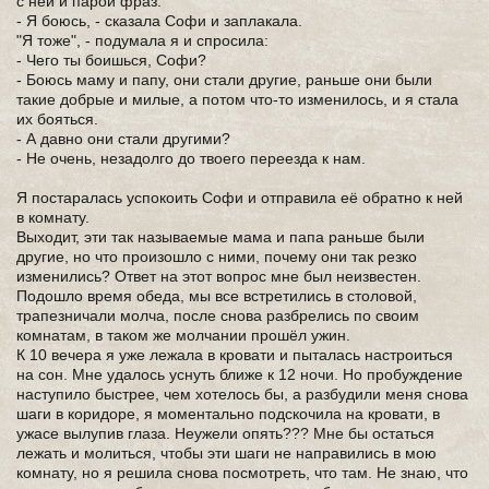
с ней и парой фраз.
- Я боюсь, - сказала Софи и заплакала.
"Я тоже", - подумала я и спросила:
- Чего ты боишься, Софи?
- Боюсь маму и папу, они стали другие, раньше они были
такие добрые и милые, а потом что-то изменилось, и я стала
их бояться.
- А давно они стали другими?
- Не очень, незадолго до твоего переезда к нам.
Я постаралась успокоить Софи и отправила её обратно к ней
в комнату.
Выходит, эти так называемые мама и папа раньше были
другие, но что произошло с ними, почему они так резко
изменились? Ответ на этот вопрос мне был неизвестен.
Подошло время обеда, мы все встретились в столовой,
трапезничали молча, после снова разбрелись по своим
комнатам, в таком же молчании прошёл ужин.
К 10 вечера я уже лежала в кровати и пыталась настроиться
на сон. Мне удалось уснуть ближе к 12 ночи. Но пробуждение
наступило быстрее, чем хотелось бы, а разбудили меня снова
шаги в коридоре, я моментально подскочила на кровати, в
ужасе вылупив глаза. Неужели опять??? Мне бы остаться
лежать и молиться, чтобы эти шаги не направились в мою
комнату, но я решила снова посмотреть, что там. Не знаю, что