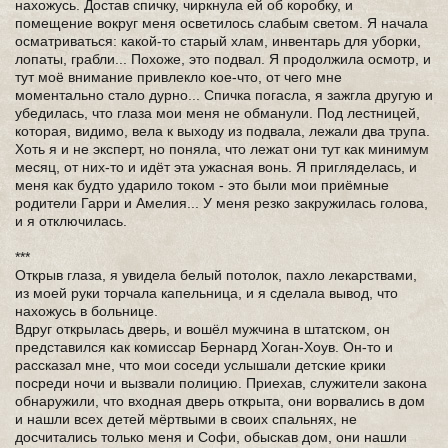
нахожусь. Достав спичку, чиркнула ей об коробку, и
помещение вокруг меня осветилось слабым светом. Я начала
осматриваться: какой-то старый хлам, инвентарь для уборки,
лопаты, грабли... Похоже, это подвал. Я продолжила осмотр, и
тут моё внимание привлекло кое-что, от чего мне
моментально стало дурно... Спичка погасла, я зажгла другую и
убедилась, что глаза мои меня не обманули. Под лестницей,
которая, видимо, вела к выходу из подвала, лежали два трупа.
Хоть я и не эксперт, но поняла, что лежат они тут как минимум
месяц, от них-то и идёт эта ужасная вонь. Я пригляделась, и
меня как будто ударило током - это были мои приёмные
родители Гарри и Амелия... У меня резко закружилась голова,
и я отключилась.
***
Открыв глаза, я увидела белый потолок, пахло лекарствами,
из моей руки торчала капельница, и я сделала вывод, что
нахожусь в больнице.
Вдруг открылась дверь, и вошёл мужчина в штатском, он
представился как комиссар Бернард Хоган-Хоув. Он-то и
рассказал мне, что мои соседи услышали детские крики
посреди ночи и вызвали полицию. Приехав, служители закона
обнаружили, что входная дверь открыта, они ворвались в дом
и нашли всех детей мёртвыми в своих спальнях, не
досчитались только меня и Софи, обыскав дом, они нашли