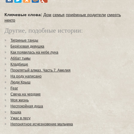
Ключевые слова:
Дом
семья
приёмные родители
смерть
некто
Другие, подобные истории:
Тигриные танцы
Берёзовая девушка
Как появилась на небе луна
Аббат тьмы
Кладбище
Проклятый алмаз. Часть 7. Амелия
На роду написано
Люди Крыш
Fear
Свеча на чердаке
Моя жизнь
Неспокойная душа
Кошка
Ужас в лесу
Непонятное исчезновение мальчика