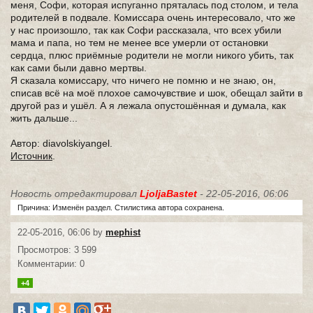
меня, Софи, которая испуганно пряталась под столом, и тела
родителей в подвале. Комиссара очень интересовало, что же
у нас произошло, так как Софи рассказала, что всех убили
мама и папа, но тем не менее все умерли от остановки
сердца, плюс приёмные родители не могли никого убить, так
как сами были давно мертвы.
Я сказала комиссару, что ничего не помню и не знаю, он,
списав всё на моё плохое самочувствие и шок, обещал зайти в
другой раз и ушёл. А я лежала опустошённая и думала, как
жить дальше...
Автор: diavolskiyangel.
Источник
.
Новость отредактировал
LjoljaBastet
- 22-05-2016, 06:06
Причина: Изменён раздел. Стилистика автора сохранена.
22-05-2016, 06:06 by
mephist
Просмотров: 3 599
Комментарии: 0
+4