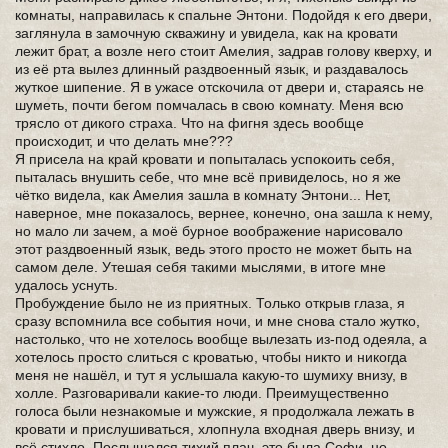
комнаты, направилась к спальне Энтони. Подойдя к его двери,
заглянула в замочную скважину и увидела, как на кровати
лежит брат, а возле него стоит Амелия, задрав голову кверху, и
из её рта вылез длинный раздвоенный язык, и раздавалось
жуткое шипение. Я в ужасе отскочила от двери и, стараясь не
шуметь, почти бегом помчалась в свою комнату. Меня всю
трясло от дикого страха. Что на фигня здесь вообще
происходит, и что делать мне???
Я присела на край кровати и попыталась успокоить себя,
пыталась внушить себе, что мне всё привиделось, но я же
чётко видела, как Амелия зашла в комнату Энтони... Нет,
наверное, мне показалось, вернее, конечно, она зашла к нему,
но мало ли зачем, а моё бурное воображение нарисовало
этот раздвоенный язык, ведь этого просто не может быть на
самом деле. Утешая себя такими мыслями, в итоге мне
удалось уснуть.
Пробуждение было не из приятных. Только открыв глаза, я
сразу вспомнила все события ночи, и мне снова стало жутко,
настолько, что не хотелось вообще вылезать из-под одеяла, а
хотелось просто слиться с кроватью, чтобы никто и никогда
меня не нашёл, и тут я услышала какую-то шумиху внизу, в
холле. Разговаривали какие-то люди. Преимущественно
голоса были незнакомые и мужские, я продолжала лежать в
кровати и прислушиваться, хлопнула входная дверь внизу, и
всё стихло. Послышался тихий плач, это была Софи, но