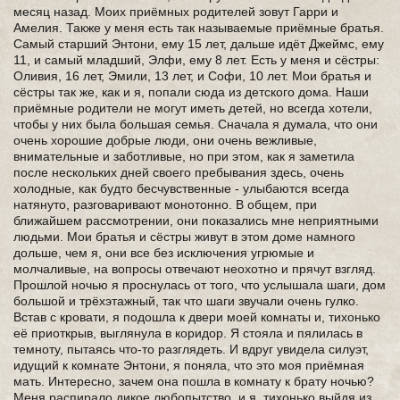
месяц назад. Моих приёмных родителей зовут Гарри и
Амелия. Также у меня есть так называемые приёмные братья.
Самый старший Энтони, ему 15 лет, дальше идёт Джеймс, ему
11, и самый младший, Элфи, ему 8 лет. Есть у меня и сёстры:
Оливия, 16 лет, Эмили, 13 лет, и Софи, 10 лет. Мои братья и
сёстры так же, как и я, попали сюда из детского дома. Наши
приёмные родители не могут иметь детей, но всегда хотели,
чтобы у них была большая семья. Сначала я думала, что они
очень хорошие добрые люди, они очень вежливые,
внимательные и заботливые, но при этом, как я заметила
после нескольких дней своего пребывания здесь, очень
холодные, как будто бесчувственные - улыбаются всегда
натянуто, разговаривают монотонно. В общем, при
ближайшем рассмотрении, они показались мне неприятными
людьми. Мои братья и сёстры живут в этом доме намного
дольше, чем я, они все без исключения угрюмые и
молчаливые, на вопросы отвечают неохотно и прячут взгляд.
Прошлой ночью я проснулась от того, что услышала шаги, дом
большой и трёхэтажный, так что шаги звучали очень гулко.
Встав с кровати, я подошла к двери моей комнаты и, тихонько
её приоткрыв, выглянула в коридор. Я стояла и пялилась в
темноту, пытаясь что-то разглядеть. И вдруг увидела силуэт,
идущий к комнате Энтони, я поняла, что это моя приёмная
мать. Интересно, зачем она пошла в комнату к брату ночью?
Меня распирало дикое любопытство, и я, тихонько выйдя из