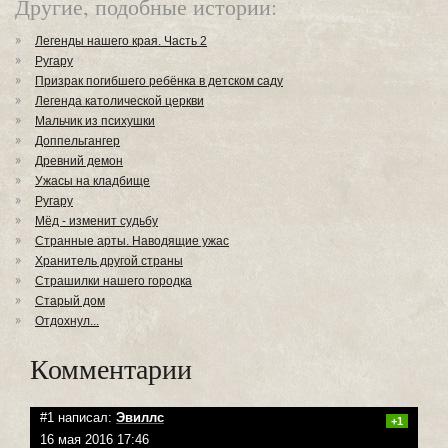
Другие, подобные истории:
Легенды нашего края. Часть 2
Ругару
Призрак погибшего ребёнка в детском саду
Легенда католической церкви
Мальчик из психушки
Доппельгангер
Древний демон
Ужасы на кладбище
Ругару
Мёд - изменит судьбу
Странные арты. Наводящие ужас
Хранитель другой страны
Страшилки нашего городка
Старый дом
Отдохнул...
Комментарии
#1 написал:
Эвиллс
+1
16 мая 2016 17:46