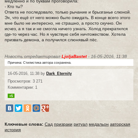
медленно и по буквам проговорила:
- Кто ты?
Ответа не последовало, только рычание и брызганье слюной.
Эх, что ещё от него можно было ожидать. В конце всего этого
мне было не интересно, не страшно, а просто скучно. Он
исчез, а я так и не смогла ничего узнать. Холод прекратился
где-то через час. Но я чувствую себя ничтожеством. Хотела
призвать демона, а получился слюнявый пёс.
Новость отредактировал
LjoljaBastet
- 16-05-2016, 11:38
Причина: Стилистика автора сохранена.
16-05-2016, 11:38 by
Dark_Eternity
Просмотров: 3 271
Комментарии: 1
+5
Ключевые слова:
Сад
призраки
ритуал
медальон
авторская
история