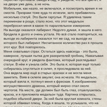
на дворе уже день, а не ночь.
Мобильник, как назло, не включался, и посмотреть время я не
смогла. Призраки тоже куда-то исчезли, зато прибавилось
несколько статуй. Это были гаргульи. Я удивлена таким
переменам в роще, стало ясно, что этот медальон
перебросил меня в какое-то параллельное измерение.
На выходе оказался лабиринт. Недолго думая, я зашла в него.
Бродила я долго и очень устала. Но всё стало повторяться, на
выходе из лабиринта оказался тот же сад, на выходе из
которого был лабиринт. Несчитанное количество раз я прошла
этот круг. Всё повторялось.
Меня охватывал страх. Остаться здесь навсегда - это была,
наверное, лучшая пытка для разорителей гробниц. Наматывая
очередной круг, я увидела фантома, который разглядывал
статуи. В нём я узнала себя. Это была я, которая ещё только
собиралась спуститься в склеп, я проследовала за ней.
Она видела мир ещё в старых красках и не могла меня
заметить. Взяв в склепе амулет, она исчезла. Но медальон,
который взяла я, потянул меня к фрескам. К изображению
могущественного дракона, который мирно спал около
чертогов. На месте, где должен был быть глаз, отшелушилась
краска, и я приложила медальон туда. Картина открылась,
подобно обычной двери. За ней была круглая комната, стены
которой обвивал плющ. Когда я вошла, то услышала, что на