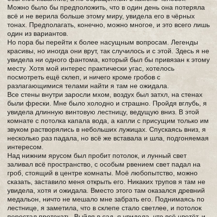
Можно было бы предположить, что в один день она потеряла
всё и не верила больше этому миру, увидела его в чёрных
тонах. Предполагать, конечно, можно многое, и это всего лишь
один из вариантов.
Но пора бы перейти к более насущным вопросам. Легенды
красивы, но иногда они врут, так случилось и с этой. Здесь я не
увидела ни одного фантома, который был бы привязан к этому
месту. Хотя мой интерес практически угас, хотелось
посмотреть ещё склеп, и ничего кроме гробов с
разлагающимися телами найти я там не ожидала.
Все стены внутри заросли мхом, воздух был затхл, на стенах
были фрески. Мне было холодно и страшно. Пройдя вглубь, я
увидела длинную винтовую лестницу, ведущую вниз. В этой
комнате с потолка капала вода, а капли с присущим только им
звуком растворялись в небольших лужицах. Спускаясь вниз, я
несколько раз падала, но всё же вставала и шла, подгоняемая
интересом.
Над нижним ярусом был пробит потолок, и лунный свет
заливал всё пространство, с особым рвением свет падал на
гроб, стоящий в центре комнаты. Моё любопытство, можно
сказать, заставило меня открыть его. Никаких трупов я там не
увидела, хотя и ожидала. Вместо этого там оказался древний
медальон, ничто не мешало мне забрать его. Поднимаясь по
лестнице, я заметила, что в склепе стало светлее, и потолок
перестал протекать. Выйдя в сад, я увидела, что всё цветёт, и