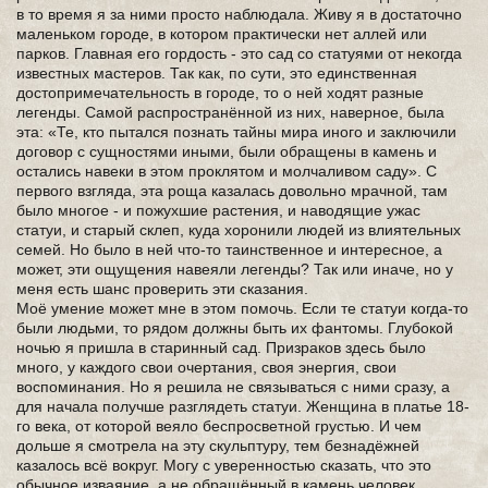
в то время я за ними просто наблюдала. Живу я в достаточно
маленьком городе, в котором практически нет аллей или
парков. Главная его гордость - это сад со статуями от некогда
известных мастеров. Так как, по сути, это единственная
достопримечательность в городе, то о ней ходят разные
легенды. Самой распространённой из них, наверное, была
эта: «Те, кто пытался познать тайны мира иного и заключили
договор с сущностями иными, были обращены в камень и
остались навеки в этом проклятом и молчаливом саду». С
первого взгляда, эта роща казалась довольно мрачной, там
было многое - и пожухшие растения, и наводящие ужас
статуи, и старый склеп, куда хоронили людей из влиятельных
семей. Но было в ней что-то таинственное и интересное, а
может, эти ощущения навеяли легенды? Так или иначе, но у
меня есть шанс проверить эти сказания.
Моё умение может мне в этом помочь. Если те статуи когда-то
были людьми, то рядом должны быть их фантомы. Глубокой
ночью я пришла в старинный сад. Призраков здесь было
много, у каждого свои очертания, своя энергия, свои
воспоминания. Но я решила не связываться с ними сразу, а
для начала получше разглядеть статуи. Женщина в платье 18-
го века, от которой веяло беспросветной грустью. И чем
дольше я смотрела на эту скульптуру, тем безнадёжней
казалось всё вокруг. Могу с уверенностью сказать, что это
обычное изваяние, а не обращённый в камень человек.