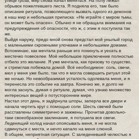
улице гроза, мир снова начал меняться. На полу лежал
обрывок пожелтевшего листа. Я подняла его, там было
описание ритуала, позволяющего вызвать одного из демонов
в наш мир и небольшая приписка: «Не играйте с миром тьмы,
он может быть опасен». Обычно я не обращала внимания на
предупреждения об опасности, что ж, с этим я поступила так
же.
Выйдя наружу, предо мной снова предстал мой унылый город
с маленькими скромными улочками и небольшими домами.
Вспоминаю, как мечтала раньше его покинуть и уехать в
местечко повеселее. Моё небольшое приключение полностью
отбило это желание. Я уже мечтала, как призову то существо,
и стремглав побежала домой. Всё необходимое: соль, свечи,
мел у меня уже было, так что я могла совершить ритуал этой
же ночью. Но невообразимая усталость одолевала меня, и я
перенесла это событие на завтра. Конечно же, я долго не
могла заснуть, думая о ритуале, думая, что узнаю множество
интересных вещей о потустороннем мире.
Настал этот день, я задёрнула шторы, заперла все двери и
начала чертить круг с помощью соли. Шесть свечей были
расставлены симметрично и зажжены. Прочитав довольно-
таки своеобразное заклинание, я потушила все свечи.
Леденящий холод начал опоясывать меня, я не могла
сдвинуться с места, и нечто капало на меня слюной.
В общем, неприятная ситуация. С заледеневшей челюстью я