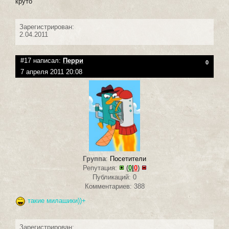
круто
Зарегистрирован:
2.04.2011
#17 написал:
Перри
0
7 апреля 2011 20:08
Группа
:
Посетители
Репутация:
(
0
|
0
)
Публикаций: 0
Комментариев: 388
такие милашики))+
Зарегистрирован: