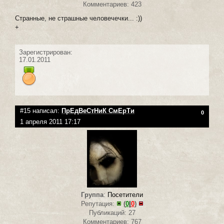
Комментариев: 423
Странные, не страшные человечечки... :))
+
Зарегистрирован:
17.01.2011
#15 написал:
ПрЕдВеСтНиК СмЕрТи
0
1 апреля 2011 17:17
Группа
:
Посетители
Репутация:
(
0
|
0
)
Публикаций: 27
Комментариев: 767