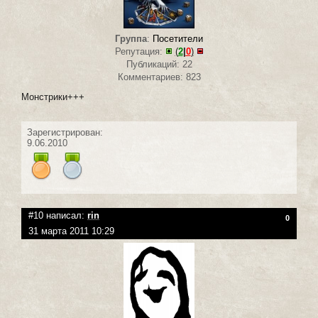
Группа
:
Посетители
Репутация:
(
2
|
0
)
Публикаций: 22
Комментариев: 823
Монстрики+++
Зарегистрирован:
9.06.2010
#10 написал:
rin
0
31 марта 2011 10:29