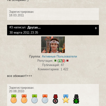
Зарегистрирован:
18.03.2011
#3 написал:
Другая...
0
30 марта 2011 23:35
Группа
:
Активные Пользователи
Репутация:
(
17
|
0
)
Публикаций: 87
Комментариев: 1 422
все обожают!+++
Зарегистрирован:
20.08.2010