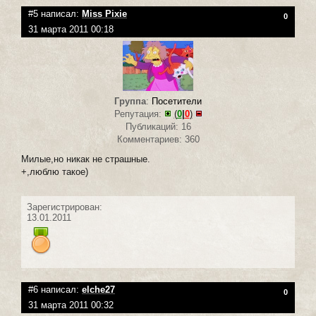
#5 написал:
Miss Pixie
0
31 марта 2011 00:18
Группа
:
Посетители
Репутация:
(
0
|
0
)
Публикаций: 16
Комментариев: 360
Милые,но никак не страшные.
+,люблю такое)
Зарегистрирован:
13.01.2011
#6 написал:
elche27
0
31 марта 2011 00:32