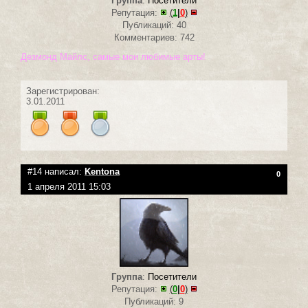
Группа
:
Посетители
Репутация:
(
1
|
0
)
Публикаций: 40
Комментариев: 742
Дезмонд Майлс, самые мои любимые арты!
Зарегистрирован:
3.01.2011
#14 написал:
Kentona
0
1 апреля 2011 15:03
Группа
:
Посетители
Репутация:
(
0
|
0
)
Публикаций: 9