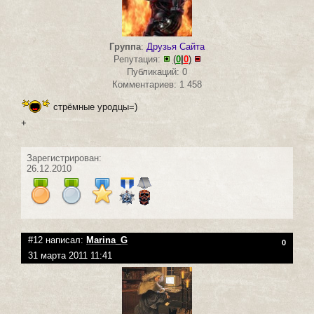
Группа
:
Друзья Сайта
Репутация:
(
0
|
0
)
Публикаций: 0
Комментариев: 1 458
cтрёмные уродцы=)
+
Зарегистрирован:
26.12.2010
#12 написал:
Marina_G
0
31 марта 2011 11:41