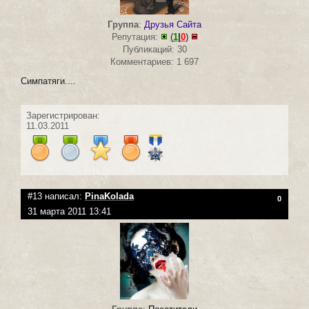
Группа
:
Друзья Сайта
Репутация:
(
1
|
0
)
Публикаций: 30
Комментариев: 1 697
Симпатяги....
Зарегистрирован:
11.03.2011
#13 написал:
PinaKolada
0
31 марта 2011 13:41