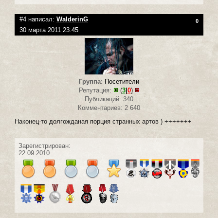
#4 написал:
WalderinG
0
30 марта 2011 23:45
Группа
:
Посетители
Репутация:
(
3
|
0
)
Публикаций: 340
Комментариев: 2 640
Наконец-то долгожданая порция странных артов ) +++++++
Зарегистрирован:
22.09.2010