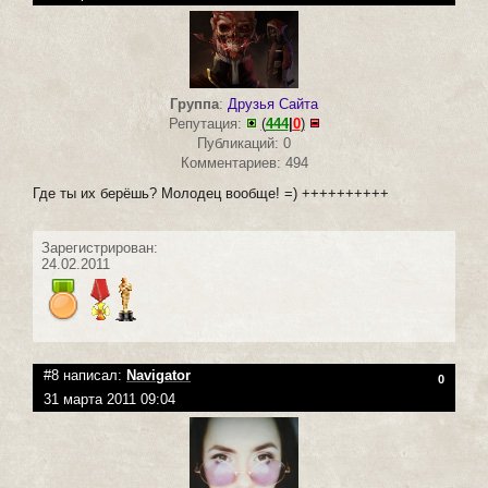
Группа
:
Друзья Сайта
Репутация:
(
444
|
0
)
Публикаций: 0
Комментариев: 494
Где ты их берёшь? Молодец вообще! =) ++++++++++
Зарегистрирован:
24.02.2011
#8 написал:
Navigator
0
31 марта 2011 09:04