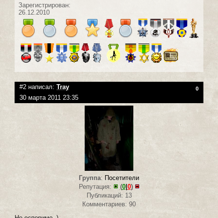
Зарегистрирован:
26.12.2010
#2 написал:
Tray
0
30 марта 2011 23:35
Группа
:
Посетители
Репутация:
(
0
|
0
)
Публикаций: 13
Комментариев: 90
Не оспоримо..)