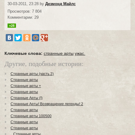
30-03-2011, 23:28 by
Дезмонд Майлс
Просмотров: 7 804
Комментарии: 29
+28
Ключевые слова:
странные арты
ужас.
Другие, подобные истории:
Странные арты (часть 2)
Странные арты
Странные арты +
Странные арты
Странные Арты (!)
Странные Арты! Возвращение легенды! 2
Странные арты
Странные арты 100500
Странные арты
Странные арты
...Странные арты...