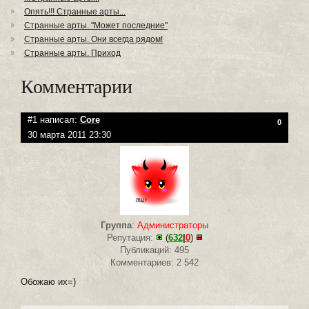
Опять!!! Странные арты...
Странные арты. "Может последние"
Странные арты. Они всегда рядом!
Странные арты. Приход
Комментарии
#1 написал:
Core
0
30 марта 2011 23:30
Группа
:
Администраторы
Репутация:
(
632
|
0
)
Публикаций: 495
Комментариев: 2 542
Обожаю их=)