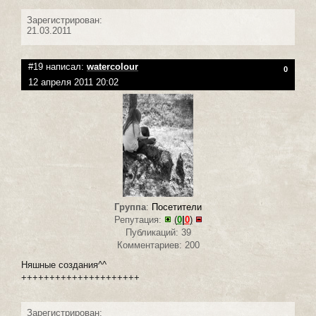
Зарегистрирован:
21.03.2011
#19 написал:
watercolour
0
12 апреля 2011 20:02
Группа
:
Посетители
Репутация:
(
0
|
0
)
Публикаций: 39
Комментариев: 200
Няшные создания^^
+++++++++++++++++++++
Зарегистрирован: