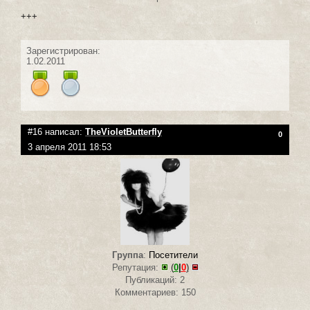
+++
Зарегистрирован:
1.02.2011
#16 написал:
TheVioletButterfly
0
3 апреля 2011 18:53
Группа
:
Посетители
Репутация:
(
0
|
0
)
Публикаций: 2
Комментариев: 150