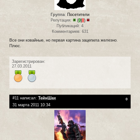
Группа
:
Посетители
Репутация:
(
0
|
0
)
Публикаций: 4
Комментариев: 631
Все они ковайные, но первая картина зацепила железно.
Плюс.
Зарегистрирован:
27.03.2011
#11 написал:
ТейнШах
0
31 марта 2011 10:34