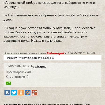
«А если какой-нибудь псих, вроде того, заберется ко мне в
машину?»
Бейкерс нажал кнопку на брелке ключа, чтобы заблокировать
двери.
"Сегодня я уже оставлял машину открытой, – пронеслось в
голове Райана, как вдруг, в салоне автомобиля что-то
зашевелилось. В зеркале заднего вида он увидел руку
держащую нож… Нож для колки льда.
Новость отредактировал
Fahrengeit
- 17-04-2016, 18:50
Причина: Стилистика автора сохранена.
17-04-2016, 18:50 by
Gasper
Просмотров: 2 403
Комментарии: 2
+2
Ключевые слова:
Гадалка
предсказание
полиция
нож