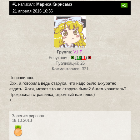
#1 написал:
Мариса Кирисамэ
+1
21 апреля 2016 16:36
Группа
:
V.I.P.
Репутация:
(
18
|
-1
)
Публикаций: 26
Комментариев: 321
Понравилось.
Эхх, а говорила ведь старуха, что надо было аккуратно
ездить. Хотя, может это не старуха была? Ангел-хранитель?
Прекрасная страшилка, огромный вам плюс)
+
Зарегистрирован:
19.10.2013