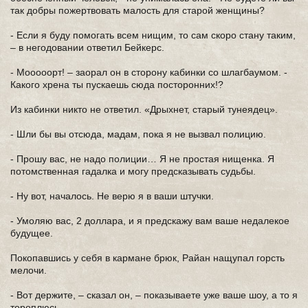
так добры пожертвовать малость для старой женщины?
- Если я буду помогать всем нищим, то сам скоро стану таким,
– в негодовании ответил Бейкерс.
- Мооооорт! – заорал он в сторону кабинки со шлагбаумом. -
Какого хрена ты пускаешь сюда посторонних!?
Из кабинки никто не ответил. «Дрыхнет, старый тунеядец».
- Шли бы вы отсюда, мадам, пока я не вызвал полицию.
- Прошу вас, не надо полиции… Я не простая нищенка. Я
потомственная гадалка и могу предсказывать судьбы.
- Ну вот, началось. Не верю я в ваши штучки.
- Умоляю вас, 2 доллара, и я предскажу вам ваше недалекое
будущее.
Покопавшись у себя в кармане брюк, Райан нащупал горсть
мелочи.
- Вот держите, – сказал он, – показываете уже ваше шоу, а то я
тороплюсь.