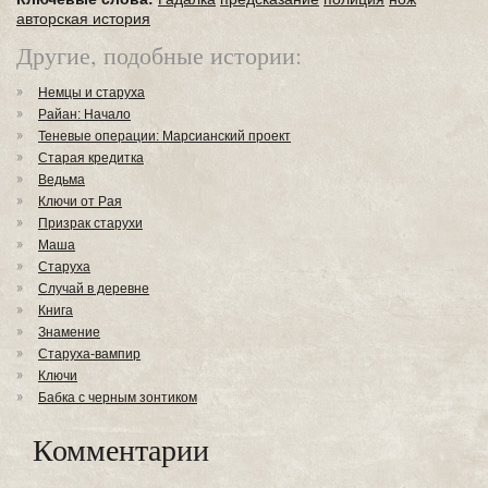
авторская история
Другие, подобные истории:
Немцы и старуха
Райан: Начало
Теневые операции: Марсианский проект
Старая кредитка
Ведьма
Ключи от Рая
Призрак старухи
Маша
Старуха
Случай в деревне
Книга
Знамение
Старуха-вампир
Ключи
Бабка с черным зонтиком
Комментарии