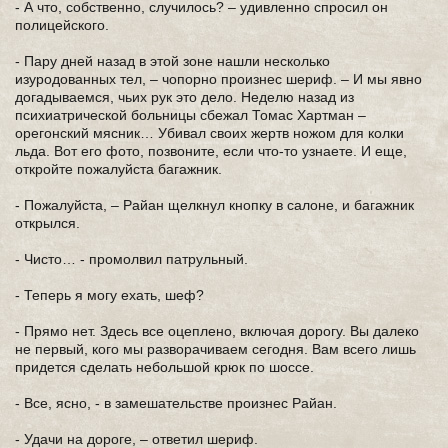
- А что, собственно, случилось? – удивленно спросил он
полицейского.
- Пару дней назад в этой зоне нашли несколько
изуродованных тел, – чопорно произнес шериф. – И мы явно
догадываемся, чьих рук это дело. Неделю назад из
психиатрической больницы сбежал Томас Хартман –
орегонский мясник… Убивал своих жертв ножом для колки
льда. Вот его фото, позвоните, если что-то узнаете. И еще,
откройте пожалуйста багажник.
- Пожалуйста, – Райан щелкнул кнопку в салоне, и багажник
открылся.
- Чисто… - промолвил патрульный.
- Теперь я могу ехать, шеф?
- Прямо нет. Здесь все оцеплено, включая дорогу. Вы далеко
не первый, кого мы разворачиваем сегодня. Вам всего лишь
придется сделать небольшой крюк по шоссе.
- Все, ясно, - в замешательстве произнес Райан.
- Удачи на дороге, – ответил шериф.