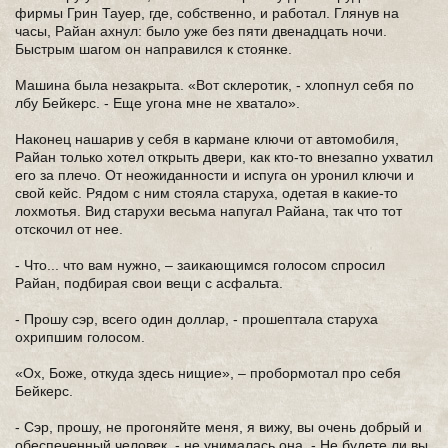
фирмы Грин Тауер, где, собственно, и работал. Глянув на
часы, Райан ахнул: было уже без пяти двенадцать ночи.
Быстрым шагом он направился к стоянке.
Машина была незакрыта. «Вот склеротик, - хлопнул себя по
лбу Бейкерс. - Еще угона мне не хватало».
Наконец нашарив у себя в кармане ключи от автомобиля,
Райан только хотел открыть двери, как кто-то внезапно ухватил
его за плечо. От неожиданности и испуга он уронил ключи и
свой кейс. Рядом с ним стояла старуха, одетая в какие-то
лохмотья. Вид старухи весьма напугал Райана, так что тот
отскочил от нее.
- Что... что вам нужно, – заикающимся голосом спросил
Райан, подбирая свои вещи с асфальта.
- Прошу сэр, всего один доллар, - прошептала старуха
охрипшим голосом.
«Ох, Боже, откуда здесь нищие», – пробормотал про себя
Бейкерс.
- Сэр, прошу, не прогоняйте меня, я вижу, вы очень добрый и
обеспеченный человек, - не унималась она. - Не будете ли вы