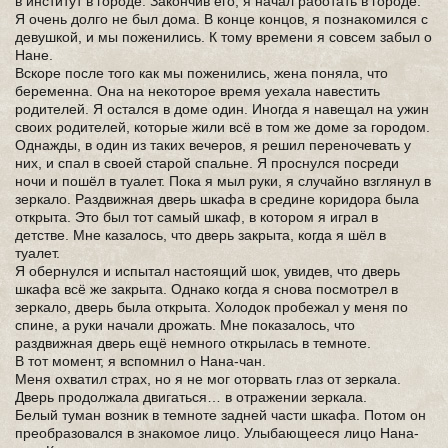
в институт в городе. Закончив его, я начал работать в городе.
Я очень долго не был дома. В конце концов, я познакомился с
девушкой, и мы поженились. К тому времени я совсем забыл о
Нане.
Вскоре после того как мы поженились, жена поняла, что
беременна. Она на некоторое время уехала навестить
родителей. Я остался в доме один. Иногда я навещал на ужин
своих родителей, которые жили всё в том же доме за городом.
Однажды, в один из таких вечеров, я решил переночевать у
них, и спал в своей старой спальне. Я проснулся посреди
ночи и пошёл в туалет. Пока я мыл руки, я случайно взглянул в
зеркало. Раздвижная дверь шкафа в средине коридора была
открыта. Это был тот самый шкаф, в котором я играл в
детстве. Мне казалось, что дверь закрыта, когда я шёл в
туалет.
Я обернулся и испытал настоящий шок, увидев, что дверь
шкафа всё же закрыта. Однако когда я снова посмотрел в
зеркало, дверь была открыта. Холодок пробежал у меня по
спине, а руки начали дрожать. Мне показалось, что
раздвижная дверь ещё немного открылась в темноте.
В тот момент, я вспомнил о Нана-чан.
Меня охватил страх, но я не мог оторвать глаз от зеркала.
Дверь продолжала двигаться… в отражении зеркала.
Белый туман возник в темноте задней части шкафа. Потом он
преобразовался в знакомое лицо. Улыбающееся лицо Нана-