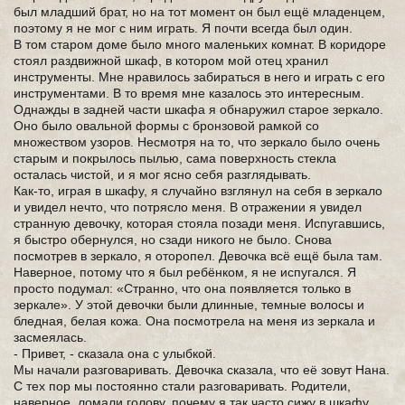
был младший брат, но на тот момент он был ещё младенцем,
поэтому я не мог с ним играть. Я почти всегда был один.
В том старом доме было много маленьких комнат. В коридоре
стоял раздвижной шкаф, в котором мой отец хранил
инструменты. Мне нравилось забираться в него и играть с его
инструментами. В то время мне казалось это интересным.
Однажды в задней части шкафа я обнаружил старое зеркало.
Оно было овальной формы с бронзовой рамкой со
множеством узоров. Несмотря на то, что зеркало было очень
старым и покрылось пылью, сама поверхность стекла
осталась чистой, и я мог ясно себя разглядывать.
Как-то, играя в шкафу, я случайно взглянул на себя в зеркало
и увидел нечто, что потрясло меня. В отражении я увидел
странную девочку, которая стояла позади меня. Испугавшись,
я быстро обернулся, но сзади никого не было. Снова
посмотрев в зеркало, я оторопел. Девочка всё ещё была там.
Наверное, потому что я был ребёнком, я не испугался. Я
просто подумал: «Странно, что она появляется только в
зеркале». У этой девочки были длинные, темные волосы и
бледная, белая кожа. Она посмотрела на меня из зеркала и
засмеялась.
- Привет, - сказала она с улыбкой.
Мы начали разговаривать. Девочка сказала, что её зовут Нана.
С тех пор мы постоянно стали разговаривать. Родители,
наверное, ломали голову, почему я так часто сижу в шкафу,