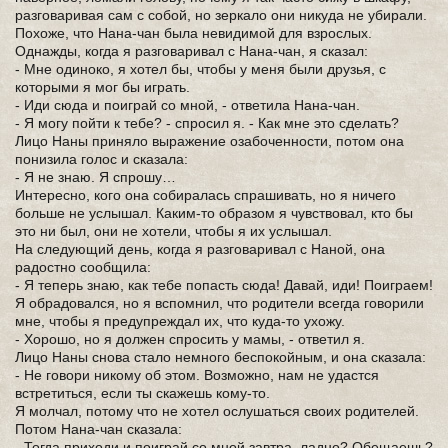
разговаривая сам с собой, но зеркало они никуда не убирали.
Похоже, что Нана-чан была невидимой для взрослых.
Однажды, когда я разговаривал с Нана-чан, я сказал:
- Мне одиноко, я хотел бы, чтобы у меня были друзья, с
которыми я мог бы играть.
- Иди сюда и поиграй со мной, - ответила Нана-чан.
- Я могу пойти к тебе? - спросил я. - Как мне это сделать?
Лицо Наны приняло выражение озабоченности, потом она
понизила голос и сказала:
- Я не знаю. Я спрошу…
Интересно, кого она собиралась спрашивать, но я ничего
больше не услышал. Каким-то образом я чувствовал, кто бы
это ни был, они не хотели, чтобы я их услышал.
На следующий день, когда я разговаривал с Наной, она
радостно сообщила:
- Я теперь знаю, как тебе попасть сюда! Давай, иди! Поиграем!
Я обрадовался, но я вспомнил, что родители всегда говорили
мне, чтобы я предупреждал их, что куда-то ухожу.
- Хорошо, но я должен спросить у мамы, - ответил я.
Лицо Наны снова стало немного беспокойным, и она сказала:
- Не говори никому об этом. Возможно, нам не удастся
встретиться, если ты скажешь кому-то.
Я молчал, потому что не хотел ослушаться своих родителей.
Потом Нана-чан сказала:
- Тогда приходи и поиграй со мной завтра, ладно? Обещаешь?