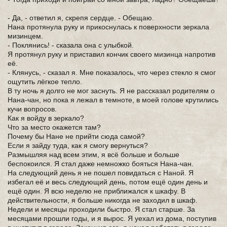
- Да, - ответил я, скрепя сердце. - Обещаю.
Нана протянула руку и прикоснулась к поверхности зеркала
мизинцем.
- Поклянись! - сказала она с улыбкой.
Я протянул руку и приставил кончик своего мизинца напротив
её.
- Клянусь, - сказал я. Мне показалось, что через стекло я смог
ощутить лёгкое тепло.
В ту ночь я долго не мог заснуть. Я не рассказал родителям о
Нана-чан, но пока я лежал в темноте, в моей голове крутились
кучи вопросов.
Как я войду в зеркало?
Что за место окажется там?
Почему бы Нане не прийти сюда самой?
Если я зайду туда, как я смогу вернуться?
Размышляя над всем этим, я всё больше и больше
беспокоился. Я стал даже немножко бояться Нана-чан.
На следующий день я не пошел повидаться с Наной. Я
избегал её и весь следующий день, потом ещё один день и
ещё один. Я всю неделю не приближался к шкафу. В
действительности, я больше никогда не заходил в шкаф.
Недели и месяцы проходили быстро. Я стал старше. За
месяцами прошли годы, и я вырос. Я уехал из дома, поступив