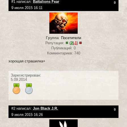
#1 написал:
Battalions Fear
0
9 июля 2015 16:11
Группа
:
Посетители
Репутация:
(
2
|
-1
)
Публикаций: 0
Комментариев: 740
хорощая страшилка+
Зарегистрирован:
5.09.2014
#2 написал:
Jon Black J.R.
0
9 июля 2015 16:26