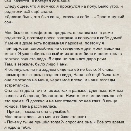
чан. Кажется, я потерял сознание.
Следующее, что я помню: я проснулся на полу. Было утро, и
родители всё ещё спали.
«Должно быть, это был сон»,- сказал я себе. - «Просто жуткий
сон».
Мне было не комфортно продолжать оставаться в доме
родителей, поэтому после завтрака я вернулся к себе домой.
У меня в доме есть подземная парковка, поэтому я
припарковал автомобиль на отведённом для моей машины
месте. Я уже собирался выйти из автомобиля и посмотрел в
зеркало заднего вида. Я едва не лишился дара речи.
Там, в зеркале, было лицо Наны.
Я оглянулся, но на заднем сиденье её не было. Я снова
посмотрел в зеркало заднего вида, Нана всё ещё была там,
она смотрела на меня, через моё плечо, и наши взгляды
встретились.
Она выглядела точно так же, как и раньше. Длинные, тёмные
волосы и бледная, белая кожа. Ничего не изменилось за всё
это время. Я дрожал и не мог отвести от нее глаз. В конце
концов, Нана рассмеялась.
- Привет, - сказала она с улыбкой.
Мне показалось, что меня сейчас стошнит.
- Почему ты не пришёл тогда?- спросила она. - Все это время,
я ждала тебя.