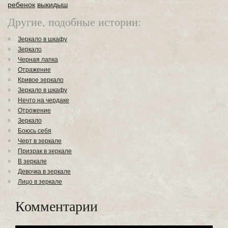
ребенок
выкидыш
Другие, подобные истории:
Зеркало в шкафу
Зеркало
Черная лапка
Отражение
Кривое зеркало
Зеркало в шкафу
Нечто на чердаке
Отрожение
Зеркало
Боюсь себя
Черт в зеркале
Призрак в зеркале
В зеркале
Девочка в зеркале
Лицо в зеркале
Комментарии