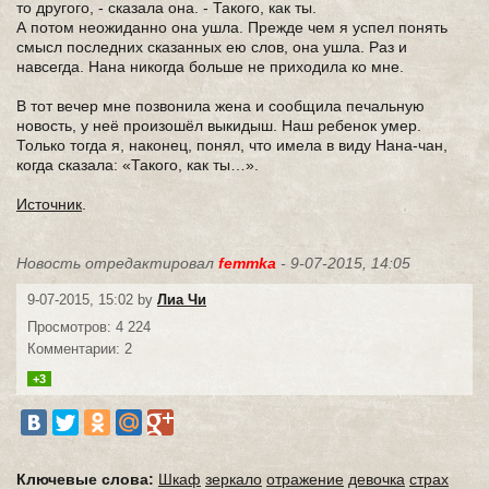
то другого, - сказала она. - Такого, как ты.
А потом неожиданно она ушла. Прежде чем я успел понять
смысл последних сказанных ею слов, она ушла. Раз и
навсегда. Нана никогда больше не приходила ко мне.
В тот вечер мне позвонила жена и сообщила печальную
новость, у неё произошёл выкидыш. Наш ребенок умер.
Только тогда я, наконец, понял, что имела в виду Нана-чан,
когда сказала: «Такого, как ты…».
Источник
.
Новость отредактировал
femmka
- 9-07-2015, 14:05
9-07-2015, 15:02 by
Лиа Чи
Просмотров: 4 224
Комментарии: 2
+3
Ключевые слова:
Шкаф
зеркало
отражение
девочка
страх