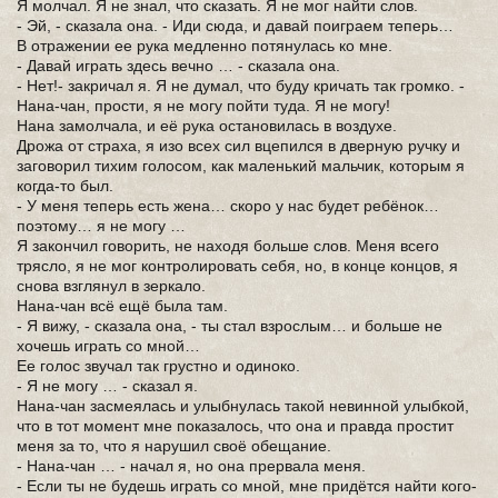
Я молчал. Я не знал, что сказать. Я не мог найти слов.
- Эй, - сказала она. - Иди сюда, и давай поиграем теперь…
В отражении ее рука медленно потянулась ко мне.
- Давай играть здесь вечно … - сказала она.
- Нет!- закричал я. Я не думал, что буду кричать так громко. -
Нана-чан, прости, я не могу пойти туда. Я не могу!
Нана замолчала, и её рука остановилась в воздухе.
Дрожа от страха, я изо всех сил вцепился в дверную ручку и
заговорил тихим голосом, как маленький мальчик, которым я
когда-то был.
- У меня теперь есть жена… скоро у нас будет ребёнок…
поэтому… я не могу …
Я закончил говорить, не находя больше слов. Меня всего
трясло, я не мог контролировать себя, но, в конце концов, я
снова взглянул в зеркало.
Нана-чан всё ещё была там.
- Я вижу, - сказала она, - ты стал взрослым… и больше не
хочешь играть со мной…
Ее голос звучал так грустно и одиноко.
- Я не могу … - сказал я.
Нана-чан засмеялась и улыбнулась такой невинной улыбкой,
что в тот момент мне показалось, что она и правда простит
меня за то, что я нарушил своё обещание.
- Нана-чан … - начал я, но она прервала меня.
- Если ты не будешь играть со мной, мне придётся найти кого-