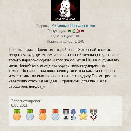
Группа
:
Активные Пользователи
Репутация:
(
0
|
0
)
Публикаций: 186
Комментариев: 1 145
Прочитал раз...Прочитал второй раз....Хотел найти связь
общего между детством и его нынешней жизнью,но увы нашел
только парадокс одного и того же события.Начал обдумывать
цель Наны-Чан к этому молодому человеку,перечитал
текст...Не нашел причины почему он и тем самым не понял
чем его малыш был виновен взять его судьбу.Посмотрел на
категорию статьи и увидел "Страшилки",ставлю +.Для
страшилок пойдет)))
Зарегистрирован:
6.08.2011