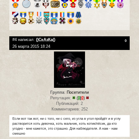
#4 написал:
()СкАзКа()
0
26 марта 2015 18:24
Группа
:
Посетители
Репутация:
(
0
|
0
)
Публикаций: 2
Комментариев: 252
Если вот так вот, ни с того, ни с сего, из угла в угол пройдёт и в углу
растворится хоть девочка, хоть мальчик, хоть котик/пёсик, да кто
угодно - мне кажется, это страшно. Для наблюдателя. А нам - нам
смешно