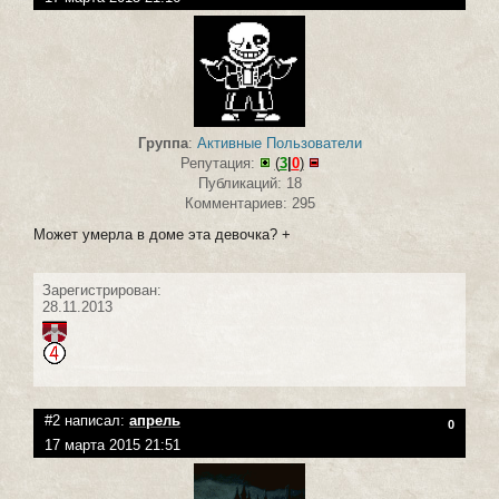
Группа
:
Активные Пользователи
Репутация:
(
3
|
0
)
Публикаций: 18
Комментариев: 295
Может умерла в доме эта девочка? +
Зарегистрирован:
28.11.2013
#2 написал:
апрель
0
17 марта 2015 21:51