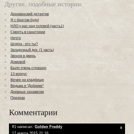
Другие, подобные истории:
Деревенский детектив
Я с братом буду!
НЛО у нас над головой (часть1)
Смерть в санатории
Нечто
Шляпа - кто ты?
Загадочный дух. (1 часть)
Звонок в дверь
Домовой
Было очень страшно
13 корпус
Вечер на кладбище
Ведьма в "Добрике"
Дневные занавески
Призрак
Комментарии
#1 написал:
Golden Freddy
0
17 марта 2015 21:16