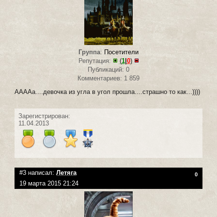
Группа
:
Посетители
Репутация:
(
1
|
0
)
Публикаций: 0
Комментариев: 1 859
ААААа....девочка из угла в угол прошла....страшно то как...))))
Зарегистрирован:
11.04.2013
#3 написал:
Летяга
0
19 марта 2015 21:24