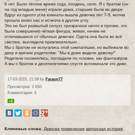
6 лет. Было тёплое время года, полдень, село. Я с братом (он
на год младше меня) играли дома, старшие были во дворе.
Вдруг из одного угла комнаты вышла девочка лет 7-9, молча
прошла мимо нас и исчезла в другом углу.
Это не был размытый силуэт, призрачное нечто и прочее, это
была совершенно чёткая фигура, живая, ничем не
отличавшаяся от обычных девочек. Одета она была во всё
светлое, выглядела привлекательно...
Мы с братом не испугались этой симпатяшки, но выбежали во
двор и кричим родителям: "Мы в доме видели девочку!"
Родители посмеялись, погладили по головке, как фантазёров.
А мы с братом и десятилетиями спустя вспоминали это диво.
17-03-2015, 21:09 by
Faraon77
Просмотров: 2 650
Комментарии: 4
+2
Ключевые слова:
Девочка
привидение
авторская история