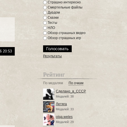
Страшно интересно
Смертельные файлы
Дурдом
Сказки
Тесты
НЛО
Обзор страшных видео
Обзор страшных игр
6 20:53
Результаты
Рейтинг
По медалям
По очкам
Сделано_в_СССР
Медалей: 38
Летяга
Медалей: 33
olqa.weles
Медалей: 29