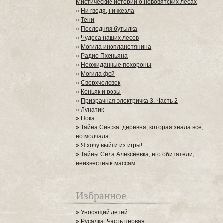
Мистические истории о нововятских лесах
»
Ни гводя, ни жезла
»
Тени
»
Последняя бутылка
»
Чудеса наших лесов
»
Могила инопланетянина
»
Радио Пхеньяна
»
Неожиданные похороны
»
Могила фей
»
Сверхчеловек
»
Коньяк и розы
»
Призрачная электричка 3. Часть 2
»
Лунатик
»
Пока
»
Тайна Синска: деревня, которая знала всё,
но молчала
»
Я хочу выйти из игры!
»
Тайны Села Алексеевка, его обитатели,
неизвестные массам.
Избранное
»
Уносящий детей
»
Русалка. Часть первая