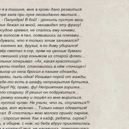
 я в тишине, мне в крови дано резвиться.
тре зала при луне неожиданно явиться…
, - Палундра! В бой! - уронить пустую вазу,
ик бежал за мной, ненавидел эту фразу!
осудою гремел, не спалось ему ночами,
м голосом я пел, появившись за плечами…
одумали, что я только этим занимался?
 конечно же, друзья, я по дому убирался!
вёр сметал я сор, прям на ценные бумаги
 смешной узор коньяком из старой фляги…
льник открывал. «Ах, какая красотища!»
укты поедал, становилось в нём «почище»!
визор из окна бросил в панике однажды,
грязи, пыль одна! Изнывал порой от жажды,
 где-то есть в шкафу неприкрытая бутылка,
бнул! Ну, право, фу! Неприятная горилка…
ело старику. И решил он подружиться…
 рюмку коньяку и пошёл ко мне мириться.
 пустой чулан. Не учили, что ль, стучаться?!
ыра, вот мужлан… Только начал одеваться!
ал. В «постель» мою молоко принёс парное,
 - спросил меня. Как я кайф, ребята, скрою?
 в общем, с ним, но беда вдруг приключилась.
 в краткий миг, не начавшись, прекратилась…