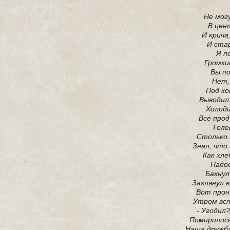
Не могу
В цен
И крича
И стар
Я п
Громки
Вы п
Нет,
Под ко
Выводил
Холоди
Все прод
Теле
Столько 
Знал, что
Как хле
Надо
Бахнул
Заглянул в
Вот прон
Утром вст
- Угодил?
Помирились,
Наша дружба