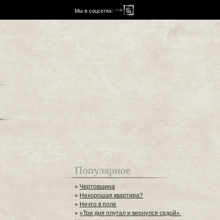
-->
Мы в соцсетях:
Популярное
»
Чертовщина
»
Нехорошая квартира?
»
Нечто в поле
»
«Три дня плутал и вернулся седой».