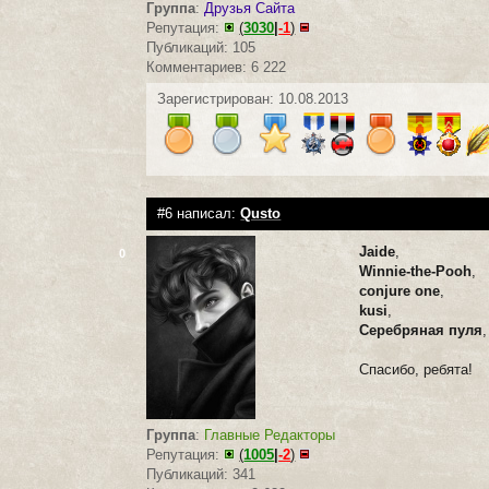
Группа
:
Друзья Сайта
Репутация:
(
3030
|
-1
)
Публикаций: 105
Комментариев: 6 222
Зарегистрирован: 10.08.2013
#6 написал:
Qusto
Jaide
,
0
Winnie-the-Pooh
,
conjure one
,
kusi
,
Серебряная пуля
,
Спасибо, ребята!
Группа
:
Главные Редакторы
Репутация:
(
1005
|
-2
)
Публикаций: 341