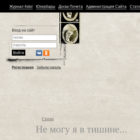
Журнал 4stor
Юзербары
Доска Почета
Администрация Сайта
Стати
Вход на сайт
Регистрация
Забыли пароль
Стихи
Не могу я в тишине...