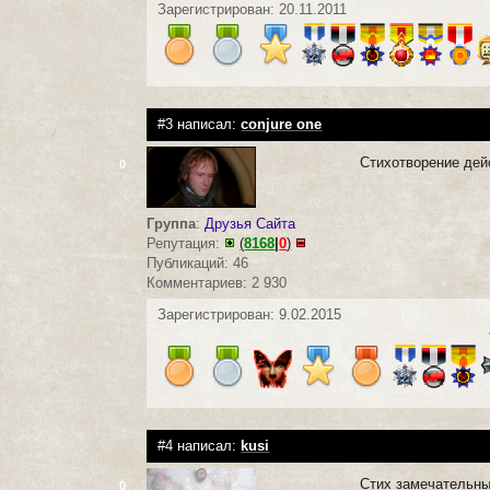
Зарегистрирован: 20.11.2011
#3 написал:
conjure one
Стихотворение дейс
0
Группа
:
Друзья Сайта
Репутация:
(
8168
|
0
)
Публикаций: 46
Комментариев: 2 930
Зарегистрирован: 9.02.2015
#4 написал:
kusi
Стих замечательный
0