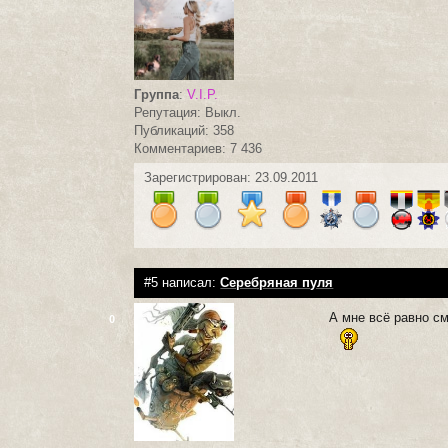
Группа
:
V.I.P.
Репутация: Выкл.
Публикаций: 358
Комментариев: 7 436
Зарегистрирован: 23.09.2011
#5 написал:
Серебряная пуля
А мне всё равно см
0