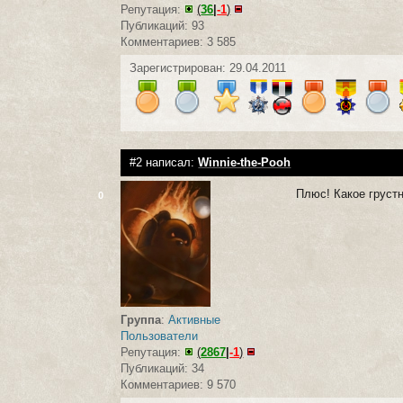
Репутация:
(
36
|
-1
)
Публикаций: 93
Комментариев: 3 585
Зарегистрирован: 29.04.2011
#2 написал:
Winnie-the-Pooh
Плюс! Какое грустн
0
Группа
:
Активные
Пользователи
Репутация:
(
2867
|
-1
)
Публикаций: 34
Комментариев: 9 570