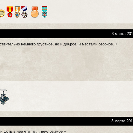
3 марта 201
твительно немного грустное, но и доброе, и местами озорное. +
3 марта 201
!Есть в неё что то ... неуловимое +