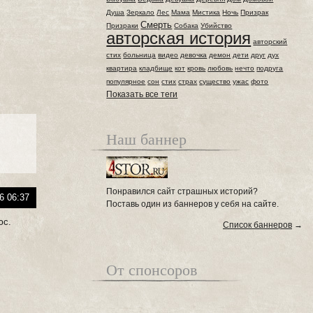
Душа
Зеркало
Лес
Мама
Мистика
Ночь
Призрак
Смерть
Призраки
Собака
Убийство
авторская история
авторский
стих
больница
видео
девочка
демон
дети
друг
дух
квартира
кладбище
кот
кровь
любовь
нечто
подруга
популярное
сон
стих
страх
существо
ужас
фото
Показать все теги
Наш баннер
Понравился сайт страшных историй?
6 06:37
Поставь один из баннеров у себя на сайте.
юс.
Список баннеров
→
От спонсоров