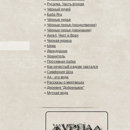
»
Русалка. Часть вторая
»
Чёрный ручей
»
Баба Яга
»
Чёрные перья
»
Чёрные перья (продолжение)
»
Чёрные перья (окончание)
»
Ангел, Черт и Врач
»
Черная курица
»
Ырка
»
Двоедушник
»
Хранитель
»
Противная бабка
»
Как нечистый к вдове сватался
»
Симфония Шоа
»
Ад - это вода
»
Рассказы о мертвецах
»
Деревня "Добренькое"
»
Мутная вода