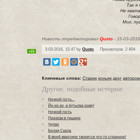
Так я 
Не хвата
Говор
Мол, пу
Новость отредактировал
Qusto
- 15-03-2016
3-03-2016, 15:47 by
Qusto
Просмотров: 2 804
+15
Ключевые слова:
Старик
коньяк
друг
авторск
Другие, подобные истории:
Ночной гость...
Йо-хо-хо, и бутылка рому!
Ночной гость
Призрак в тишине
Чулан
Белая Скала
В моей квартире творится что-то странное!