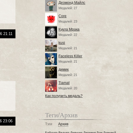
Дезмонд Майлс
Медалей: 27
Core
Медалей: 23
Кукла Мрака
6 21:11
Медалей: 22
kusi
Медалей: 21
Faceless Killer
Медалей: 21
димик
Медалей: 21
Tiamat
Медалей: 20
Как получить медаль?
Теги/Архив
6 23:06
Тэги
Архив
Бабушка
Ведьма
Девушка
Деревня
Дом
Домовой