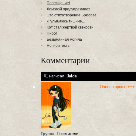
Посвящение!
Домовой предупреждает
Это стихотворение Брюсова
Я улыбаюсь тишине...
Кот стал жертвой свекрови
Пирог
Безымянная могила
Ночной гость
Комментарии
#1 написал:
Jaide
Очень хорошо!+++
0
Группа
:
Посетители