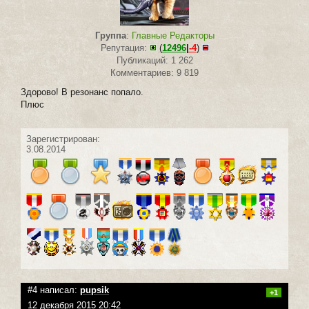
Группа
:
Главные Редакторы
Репутация:
(
12496
|
-4
)
Публикаций: 1 262
Комментариев: 9 819
Здорово! В резонанс попало.
Плюс
Зарегистрирован:
3.08.2014
#4 написал:
pupsik
+1
12 декабря 2015 20:42