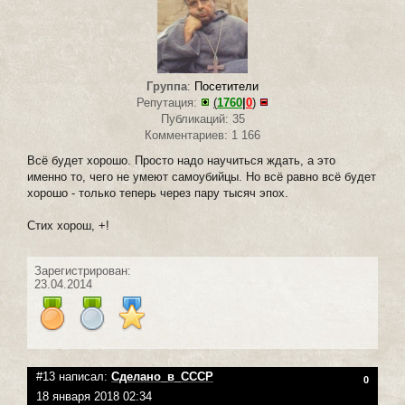
Группа
:
Посетители
Репутация:
(
1760
|
0
)
Публикаций: 35
Комментариев: 1 166
Всё будет хорошо. Просто надо научиться ждать, а это
именно то, чего не умеют самоубийцы. Но всё равно всё будет
хорошо - только теперь через пару тысяч эпох.
Стих хорош, +!
Зарегистрирован:
23.04.2014
#13 написал:
Сделано_в_СССР
0
18 января 2018 02:34