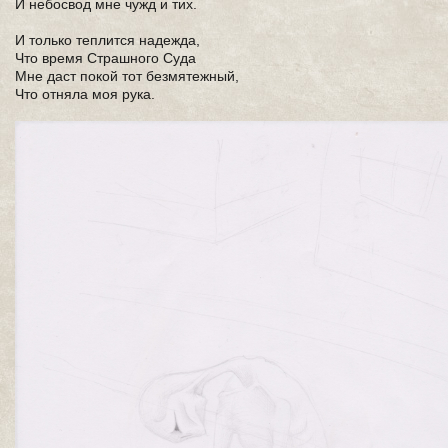
И небосвод мне чужд и тих.
И только теплится надежда,
Что время Страшного Суда
Мне даст покой тот безмятежный,
Что отняла моя рука.