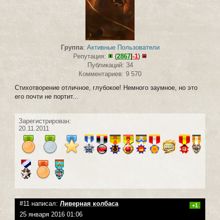
Группа
:
Активные Пользователи
Репутация:
(
2867
|
-1
)
Публикаций: 34
Комментариев: 9 570
Стихотворение отличное, глубокое! Немного заумное, но это
его почти не портит...
Зарегистрирован:
20.11.2011
#11 написал:
Ливерная колбаса
+1
25 января 2016 01:06