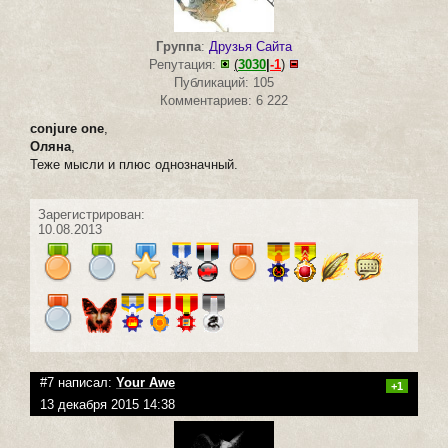
Группа
:
Друзья Сайта
Репутация:
(
3030
|
-1
)
Публикаций: 105
Комментариев: 6 222
conjure one
,
Оляна
,
Теже мысли и плюс однозначный.
Зарегистрирован:
10.08.2013
#7 написал:
Your Awe
+1
13 декабря 2015 14:38