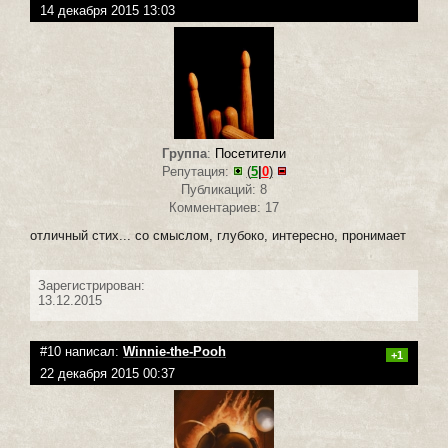
14 декабря 2015 13:03
Группа
:
Посетители
Репутация:
(
5
|
0
)
Публикаций: 8
Комментариев: 17
отличный стих... со смыслом, глубоко, интересно, пронимает
Зарегистрирован:
13.12.2015
#10 написал:
Winnie-the-Pooh
+1
22 декабря 2015 00:37