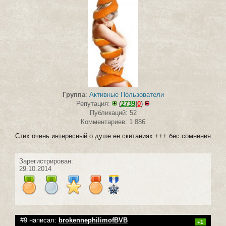
Группа
:
Активные Пользователи
Репутация:
(
2739
|
0
)
Публикаций: 52
Комментариев: 1 886
Стих очень интересный о душе ее скитаниях +++ бес сомнения
Зарегистрирован:
29.10.2014
#9 написал:
brokennephilimofBVB
+1