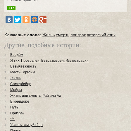
+17
Ключевые слова:
Жизнь
смерть
призрак
авторский стих
Другие, подобные истории:
Бредём
Я тих. Прозрачен. Безразмерен. Иллюстрация
Безмятежность
Месть Горгоны
Жизнь
Самоубийце
Мойры
Жизнь или смерть. Рай или Ад
В коридоре
Путь
Призрак
***
Участь самоубийцы
Просто...