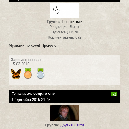
Группа
:
Посетители
Репутация: Выкл.
Публикаций: 20
Комментариев: 672
Мурашки по коже! Проняло!
Зарегистрирован:
15.03.2015
#5 написал:
conjure one
+2
12 декабря 2015 21:45
Группа
:
Друзья Сайта