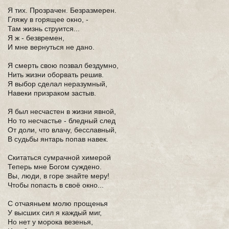
Я тих. Прозрачен. Безразмерен.
Гляжу в горящее окно, -
Там жизнь струится...
Я ж - безвремен,
И мне вернуться не дано.
Я смерть свою позвал бездумно,
Нить жизни оборвать решив.
Я выбор сделал неразумный,
Навеки призраком застыв.
Я был несчастен в жизни явной,
Но то несчастье - бледный след
От доли, что влачу, бесславный,
В судьбы янтарь попав навек.
Скитаться сумрачной химерой
Теперь мне Богом суждено.
Вы, люди, в горе знайте меру!
Чтобы попасть в своё окно...
С отчаяньем молю прощенья
У высших сил я каждый миг,
Но нет у морока везенья,