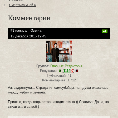
Смерть со мной 4
Комментарии
#1 написал:
Оляна
+1
12 декабря 2015 19:45
Группа
:
Главные Редакторы
Репутация:
(
1114
|
0
)
Публикаций: 41
Комментариев: 1 712
Аж вздрогнула... Страдания самоубийцы, чья душа оказалась
между небом и землёй.
Приятно, когда творчество находит отзыв )) Спасибо, Даша, за
стихи и... и за всё )