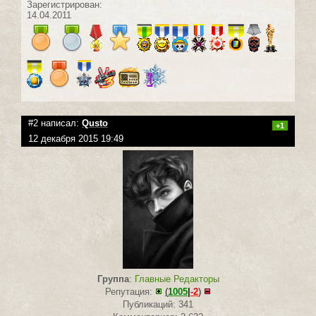
Зарегистрирован:
14.04.2011
#2 написал:
Qusto
+1
12 декабря 2015 19:49
Группа
:
Главные Редакторы
Репутация:
(
1005
|
-2
)
Публикаций: 341