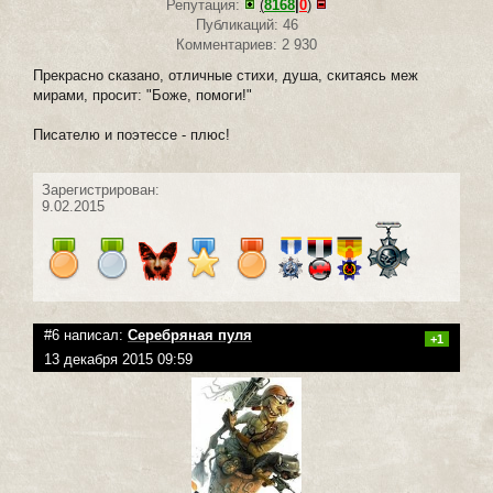
Репутация:
(
8168
|
0
)
Публикаций: 46
Комментариев: 2 930
Прекрасно сказано, отличные стихи, душа, скитаясь меж
мирами, просит: "Боже, помоги!"
Писателю и поэтессе - плюс!
Зарегистрирован:
9.02.2015
#6 написал:
Серебряная пуля
+1
13 декабря 2015 09:59