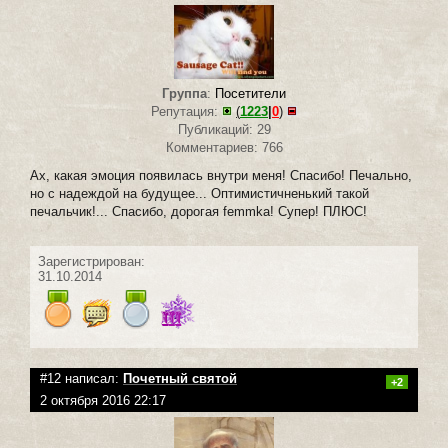
Группа
:
Посетители
Репутация:
(
1223
|
0
)
Публикаций: 29
Комментариев: 766
Ах, какая эмоция появилась внутри меня! Спасибо! Печально,
но с надеждой на будущее... Оптимистичненький такой
печальчик!... Спасибо, дорогая femmka! Супер! ПЛЮС!
Зарегистрирован:
31.10.2014
#12 написал:
Почетный святой
+2
2 октября 2016 22:17