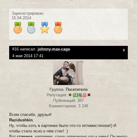
Зарегистрирован:
15.04.2014
#16 написал:
johnny-max-cage
0
4 мая 2014 17:41
Группа
:
Посетители
Репутация:
(
234
|
-1
)
Публикаций: 387
Комментариев: 3 248
Всем спасибо, друзья!
Razidushkin
,
Ну, чтобы хоть в картинке было что-то оптимистичное!) И
чтобы стало ясно о чём стих! :)
Вот,
старина
, например, сразу определил что к чему! Он много