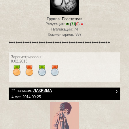
Группа
:
Посетители
Репутация:
(
31
|
0
)
Публикаций: 74
Комментариев: 997
++++++++++++++++++++++++++++++++++++++++++++
Зарегистрирован:
9.02.2013
#4 написал:
ЛАКРИМА
0
4 мая 2014 09:25