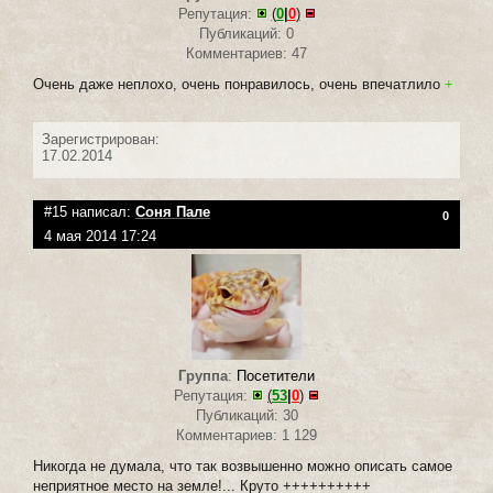
Репутация:
(
0
|
0
)
Публикаций: 0
Комментариев: 47
Очень даже неплохо, очень понравилось, очень впечатлило
+
Зарегистрирован:
17.02.2014
#15 написал:
Соня Пале
0
4 мая 2014 17:24
Группа
:
Посетители
Репутация:
(
53
|
0
)
Публикаций: 30
Комментариев: 1 129
Никогда не думала, что так возвышенно можно описать самое
неприятное место на земле!... Круто ++++++++++