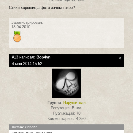
Стихи хорошие,а фото зачем такое?
Зарегистрирован:
18.04.2010
#13 написал:
Bop4yn
0
4 мая 2014 15:52
Группа
:
Нарушители
Репутация: Выкл.
Публикаций: 70
Комментариев: 4 250
Цитата: elche27
Это всё Раша. Наша Раша.