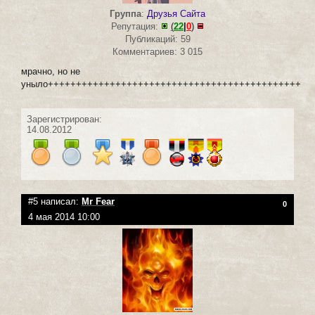
Группа
:
Друзья Сайта
Репутация:
(
22
|
0
)
Публикаций: 59
Комментариев: 3 015
мрачно, но не
уныло+++++++++++++++++++++++++++++++++++++++++++++
Зарегистрирован:
14.08.2012
#5 написал:
Мr Fear
0
4 мая 2014 10:00