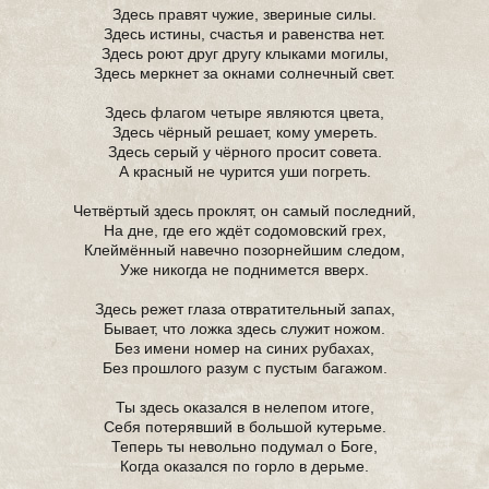
Здесь правят чужие, звериные силы.
Здесь истины, счастья и равенства нет.
Здесь роют друг другу клыками могилы,
Здесь меркнет за окнами солнечный свет.
Здесь флагом четыре являются цвета,
Здесь чёрный решает, кому умереть.
Здесь серый у чёрного просит совета.
А красный не чурится уши погреть.
Четвёртый здесь проклят, он самый последний,
На дне, где его ждёт содомовский грех,
Клеймённый навечно позорнейшим следом,
Уже никогда не поднимется вверх.
Здесь режет глаза отвратительный запах,
Бывает, что ложка здесь служит ножом.
Без имени номер на синих рубахах,
Без прошлого разум с пустым багажом.
Ты здесь оказался в нелепом итоге,
Себя потерявший в большой кутерьме.
Теперь ты невольно подумал о Боге,
Когда оказался по горло в дерьме.