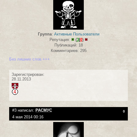
Группа
:
Активные Пользователи
Репутация:
(
3
|
0
)
Публикаций: 18
Комментариев: 295
Без лишних слов.+++
Зарегистрирован:
28.11.2013
#3 написал:
РАСМУС
0
4 мая 2014 00:16