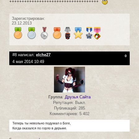
++++++++++++++++++++++++++++++++++++
Зарегистрирован:
23.12.2013
#8 написал:
elche27
0
4 мая 2014 10:49
Группа
:
Друзья Сайта
Репутация: Выкл.
Публикаций: 285
Комментариев: 5 402
Теперь ты невольно подумал о Боге,
Когда оказался по горло в дерьме.