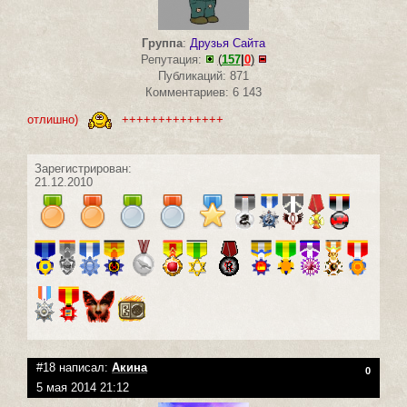
Группа
:
Друзья Сайта
Репутация:
(
157
|
0
)
Публикаций: 871
Комментариев: 6 143
отлишно)
++++++++++++++
Зарегистрирован:
21.12.2010
#18 написал:
Акина
0
5 мая 2014 21:12