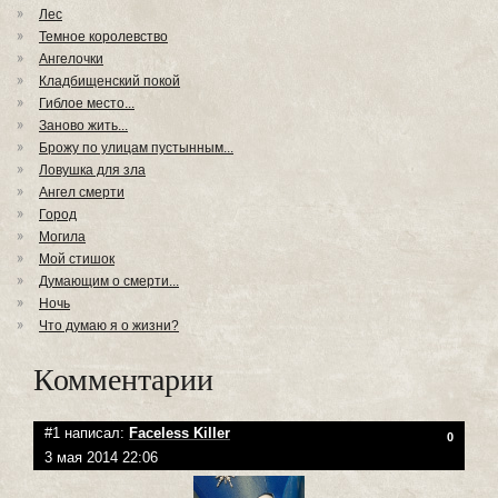
Лес
Темное королевство
Ангелочки
Кладбищенский покой
Гиблое место...
Заново жить...
Брожу по улицам пустынным...
Ловушка для зла
Ангел смерти
Город
Могила
Мой стишок
Думающим о смерти...
Ночь
Что думаю я о жизни?
Комментарии
#1 написал:
Faceless Killer
0
3 мая 2014 22:06