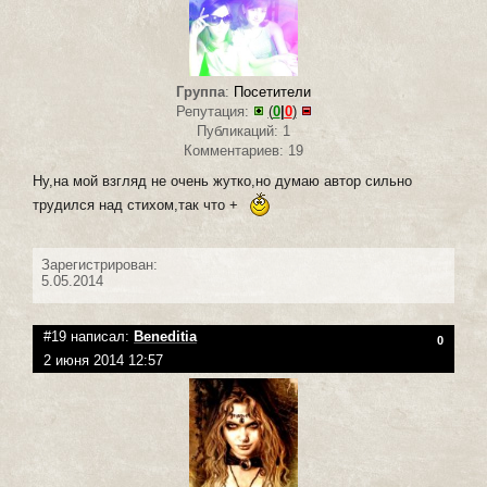
Группа
:
Посетители
Репутация:
(
0
|
0
)
Публикаций: 1
Комментариев: 19
Ну,на мой взгляд не очень жутко,но думаю автор сильно
трудился над стихом,так что +
Зарегистрирован:
5.05.2014
#19 написал:
Beneditia
0
2 июня 2014 12:57