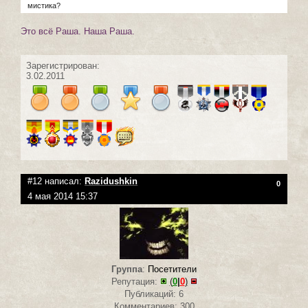
мистика?
Это всё Раша. Наша Раша.
Зарегистрирован:
3.02.2011
#12 написал:
Razidushkin
0
4 мая 2014 15:37
Группа
:
Посетители
Репутация:
(
0
|
0
)
Публикаций: 6
Комментариев: 300