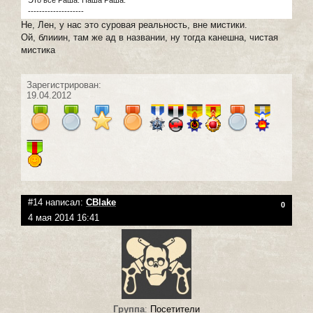
--------------------
Не, Лен, у нас это суровая реальность, вне мистики.
Ой, блииин, там же ад в названии, ну тогда канешна, чистая
мистика
Зарегистрирован:
19.04.2012
#14 написал:
CBlake
0
4 мая 2014 16:41
Группа
:
Посетители