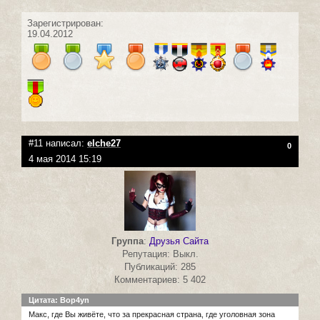
Зарегистрирован:
19.04.2012
#11 написал:
elche27
0
4 мая 2014 15:19
Группа
:
Друзья Сайта
Репутация: Выкл.
Публикаций: 285
Комментариев: 5 402
Цитата: Bop4yn
Макс, где Вы живёте, что за прекрасная страна, где уголовная зона