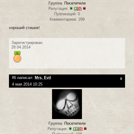
Группа
:
Посетители
Репутация:
(
1
|
0
)
Публикаций: 0
Комментариев: 299
хороший стишок!
Зарегистрирован:
28.04.2014
#6 написал:
Mrs. Evil
0
4 мая 2014 10:25
Группа
:
Посетители
Репутация:
(
11
|
0
)