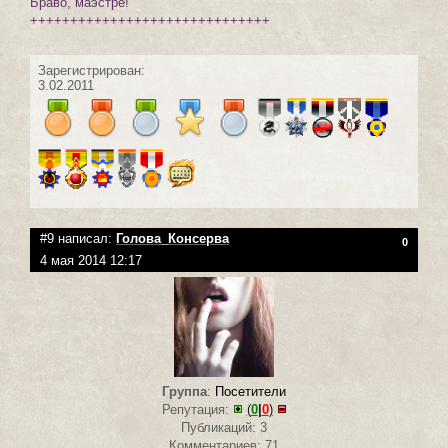
Браво, маэстре!
++++++++++++++++++++++++++++++
Зарегистрирован:
3.02.2011
#9 написал:
Голова_Консерва
0
4 мая 2014 12:17
Группа
:
Посетители
Репутация:
(
0
|
0
)
Публикаций: 3
Комментариев: 71