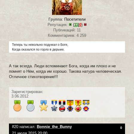
Группа
:
Посетители
Репутация:
(
11
|
0
)
Публикаций: 11
Комментариев: 4 259
Теперь ты невольно подумал о Боге,
Когда оказался по горло в дерьме.
А так всегда. Люди вспоминают Бога, когда им плохо и не
помнят о Нём, когда им хорошо. Такова натура человеческая.
Отличное стихотворение!!!
Зарегистрирован:
3.06.2012
#20 написал:
Bonnie_the_Bunny
0
21 июля 2015 20:00