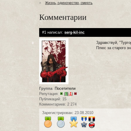
Жизнь, одиночество, смерть
Комментарии
#1 написал:
serg-kil-inc
Здравствуй, "Турго
0
Плюс за старого знакомо
Группа
:
Посетители
Репутация:
(
8
|
-1
)
Публикаций: 15
Комментариев: 2 274
Зарегистрирован: 23.08.2010