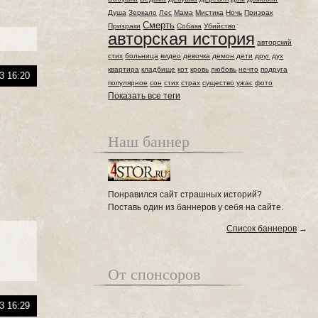
Душа
Зеркало
Лес
Мама
Мистика
Ночь
Призрак
Смерть
Призраки
Собака
Убийство
авторская история
авторский
стих
больница
видео
девочка
демон
дети
друг
дух
квартира
кладбище
кот
кровь
любовь
нечто
подруга
3 16:20
популярное
сон
стих
страх
существо
ужас
фото
Показать все теги
Наш баннер
Понравился сайт страшных историй?
Поставь один из баннеров у себя на сайте.
Список баннеров
→
От спонсоров
3 16:29