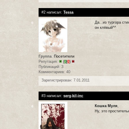
#2 написал:
Tessa
Да...из тургора стих
0
он клёвый^^
Группа
:
Посетители
Репутация:
(
0
|
0
)
Публикаций: 3
Комментариев: 40
Зарегистрирован: 7.01.2011
#3 написал:
serg-kil-inc
Кошка Муля
,
0
Ну, это простительно