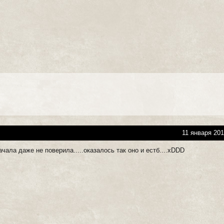
11 января 201
сначала даже не поверила.....оказалось так оно и естб....хDDD