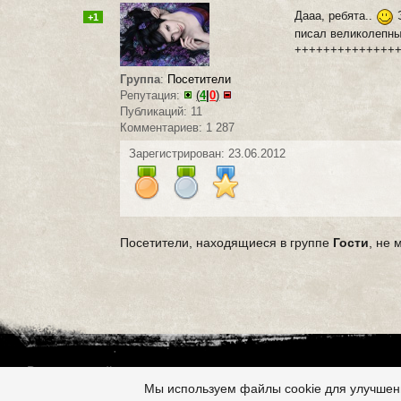
Дааа, ребята..
Э
+1
писал великолепны
++++++++++++++
Группа
:
Посетители
Репутация:
(
4
|
0
)
Публикаций: 11
Комментариев: 1 287
Зарегистрирован: 23.06.2012
Посетители, находящиеся в группе
Гости
, не 
Все это на сайте
Copyright 2009-2026 ©
Страшные истории
Мы используем файлы cookie для улучшени