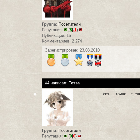
Группа
:
Посетители
Репутация:
(
8
|
-1
)
Публикаций: 15
Комментариев: 2 274
Зарегистрирован: 23.08.2010
#4 написал:
Tessa
хех.....точно....я 
0
Группа
:
Посетители
Репутация:
(
0
|
0
)