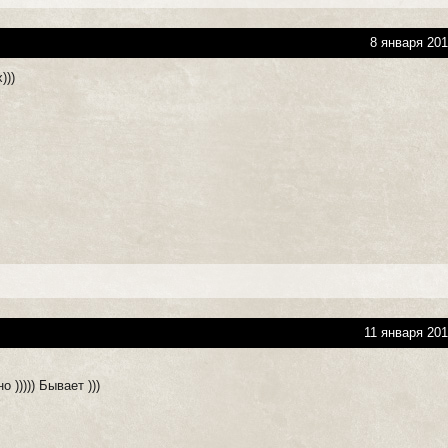
8 января 201
)))
11 января 201
 ))))) Бывает )))