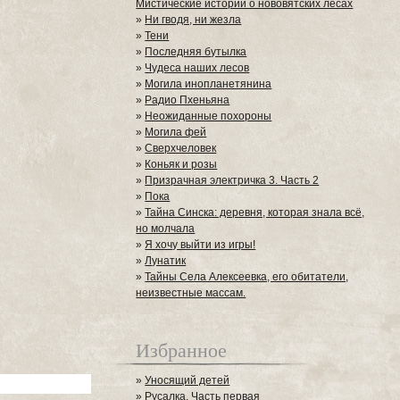
Мистические истории о нововятских лесах
»
Ни гводя, ни жезла
»
Тени
»
Последняя бутылка
»
Чудеса наших лесов
»
Могила инопланетянина
»
Радио Пхеньяна
»
Неожиданные похороны
»
Могила фей
»
Сверхчеловек
»
Коньяк и розы
»
Призрачная электричка 3. Часть 2
»
Пока
»
Тайна Синска: деревня, которая знала всё,
но молчала
»
Я хочу выйти из игры!
»
Лунатик
»
Тайны Села Алексеевка, его обитатели,
неизвестные массам.
Избранное
»
Уносящий детей
»
Русалка. Часть первая