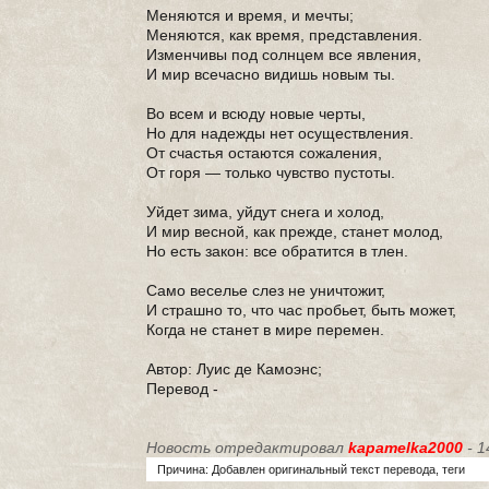
Меняются и время, и мечты;
Меняются, как время, представления.
Изменчивы под солнцем все явления,
И мир всечасно видишь новым ты.
Во всем и всюду новые черты,
Но для надежды нет осуществления.
От счастья остаются сожаления,
От горя — только чувство пустоты.
Уйдет зима, уйдут снега и холод,
И мир весной, как прежде, станет молод,
Но есть закон: все обратится в тлен.
Само веселье слез не уничтожит,
И страшно то, что час пробьет, быть может,
Когда не станет в мире перемен.
Автор: Луис де Камоэнс;
Перевод -
Новость отредактировал
kapamelka2000
- 1
Причина: Добавлен оригинальный текст перевода, теги