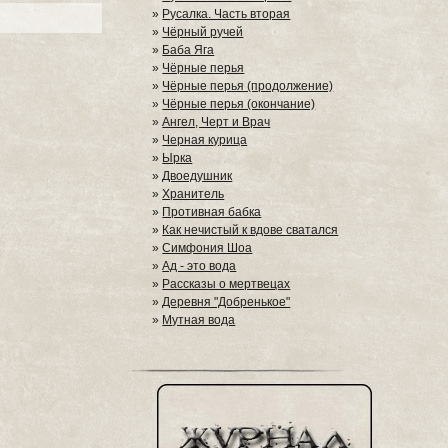
»
Русалка. Часть вторая
»
Чёрный ручей
»
Баба Яга
»
Чёрные перья
»
Чёрные перья (продолжение)
»
Чёрные перья (окончание)
»
Ангел, Черт и Врач
»
Черная курица
»
Ырка
»
Двоедушник
»
Хранитель
»
Противная бабка
»
Как нечистый к вдове сватался
»
Симфония Шоа
»
Ад - это вода
»
Рассказы о мертвецах
»
Деревня "Добренькое"
»
Мутная вода