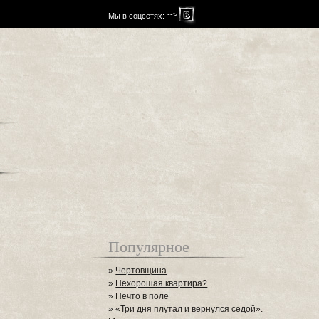
-->
Мы в соцсетях:
Популярное
»
Чертовщина
»
Нехорошая квартира?
»
Нечто в поле
»
«Три дня плутал и вернулся седой».