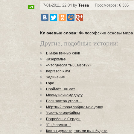
7-01-2011, 22:04 by
Tessa
Просмотров: 6 335
+3
Ключевые слова:
Философские основы мира
Другие, подобные истории:
В мире вечных снов
Зазеркалье
«Что унесла ты, Смерть?»
neprazdnik.avi
Уединение
Горе
Пройдёт 100 лет
Моему ночному другу
Если завтра утром…
Мёртвый город забрал мою душу
Участь самоубийцы
Погребенье Сердец
"Ещё помню..."
Как вы думаете, такими вы и будете