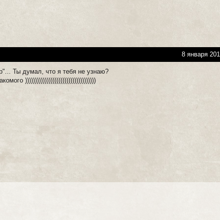
8 января 201
р"... Ты думал, что я тебя не узнаю?
го ))))))))))))))))))))))))))))))))))))