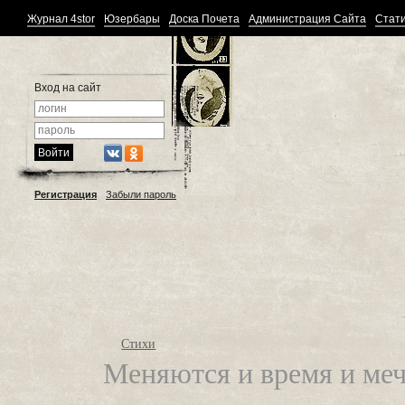
Журнал 4stor
Юзербары
Доска Почета
Администрация Сайта
Стати
Вход на сайт
Регистрация
Забыли пароль
Стихи
Меняются и время и меч