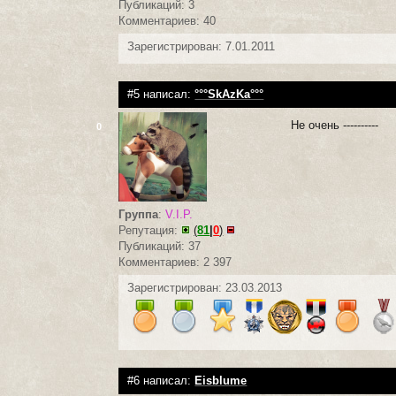
Публикаций: 3
Комментариев: 40
Зарегистрирован: 7.01.2011
#5 написал:
°°°SkAzKa°°°
Не очень ----------
0
Группа
:
V.I.P.
Репутация:
(
81
|
0
)
Публикаций: 37
Комментариев: 2 397
Зарегистрирован: 23.03.2013
#6 написал:
Eisblume