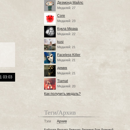
Дезмонд Майлс
Медалей: 27
Core
Медалей: 23
Кукла Мрака
Медалей: 22
kusi
Медалей: 21
Faceless Killer
Медалей: 21
димик
Медалей: 21
1 03:03
Tiamat
Медалей: 20
Как получить медаль?
Теги/Архив
Тэги
Архив
Бабушка
Ведьма
Девушка
Деревня
Дом
Домовой