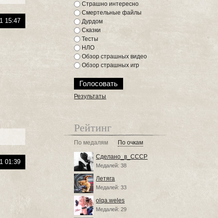
Страшно интересно
Смертельные файлы
1 15:47
Дурдом
Сказки
Тесты
НЛО
Обзор страшных видео
Обзор страшных игр
Результаты
Рейтинг
По медалям
По очкам
Сделано_в_СССР
1 01:39
Медалей: 38
Летяга
Медалей: 33
olqa.weles
Медалей: 29