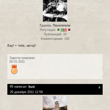
Группа
:
Посетители
Репутация:
(
0
|
0
)
Публикаций: 33
Комментариев: 182
Вау! + тебе, автор!
Зарегистрирован:
26.01.2011
#5 написал:
kusi
0
29 декабря 2011 12:59