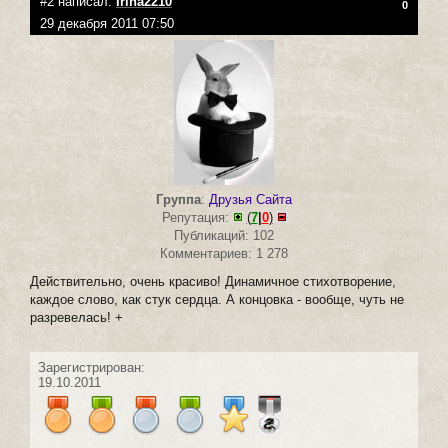
#2 написал:
Irina2210
0
29 декабря 2011 07:50
Группа
:
Друзья Сайта
Репутация:
(
7
|
0
)
Публикаций: 102
Комментариев: 1 278
Действительно, очень красиво! Динамичное стихотворение,
каждое слово, как стук сердца. А концовка - вообще, чуть не
разревелась! +
Зарегистрирован:
19.10.2011