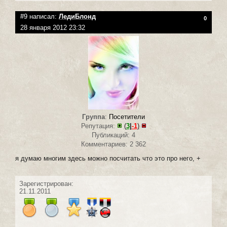
#9 написал:
ЛедиБлонд
0
28 января 2012 23:32
Группа
:
Посетители
Репутация:
(
3
|
-1
)
Публикаций: 4
Комментариев: 2 362
я думаю многим здесь можно посчитать что это про него, +
Зарегистрирован:
21.11.2011