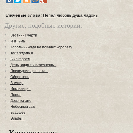
Ключевые слова:
Пепел
любовь
душа
ладонь
Другие, подобные истории:
Вестник смерти
Я и Тьма
Король никогда не покинет королеву
Тебя ждала я
Был героем
День, когда ты исчезнешь...
Последние дни лета...
Оборотень
Вампир
Инквизиция
Пепел
Девочка-эмо
Небесный сад
Будущее
Эльфы!!!
Комментарии