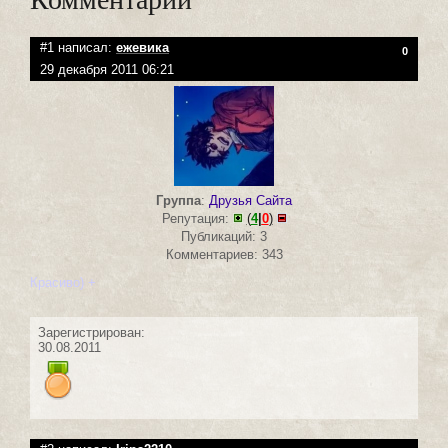
#1 написал:
ежевика
0
29 декабря 2011 06:21
Группа
:
Друзья Сайта
Репутация:
(
4
|
0
)
Публикаций: 3
Комментариев: 343
Красиво) +
Зарегистрирован:
30.08.2011