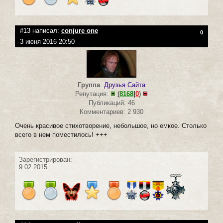
#13 написал:
conjure one
0
3 июня 2016 20:50
Группа
:
Друзья Сайта
Репутация:
(
8168
|
0
)
Публикаций: 46
Комментариев: 2 930
Очень красивое стихотворение, небольшое, но емкое. Столько
всего в нем поместилось! +++
Зарегистрирован:
9.02.2015