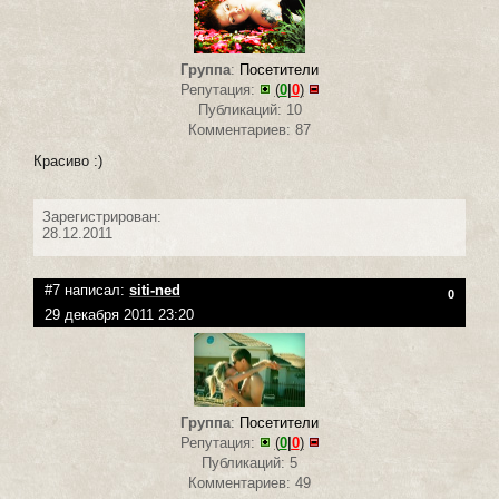
Группа
:
Посетители
Репутация:
(
0
|
0
)
Публикаций: 10
Комментариев: 87
Красиво :)
Зарегистрирован:
28.12.2011
#7 написал:
siti-ned
0
29 декабря 2011 23:20
Группа
:
Посетители
Репутация:
(
0
|
0
)
Публикаций: 5
Комментариев: 49