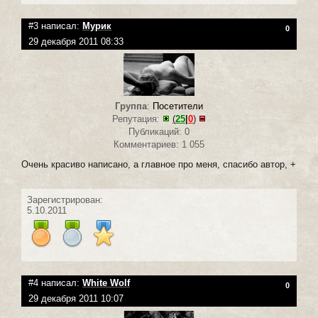
#3 написал:
Мурик
0
29 декабря 2011 08:33
Группа
:
Посетители
Репутация:
(
25
|
0
)
Публикаций: 0
Комментариев: 1 055
Очень красиво написано, а главное про меня, спасибо автор, +
Зарегистрирован:
5.10.2011
#4 написал:
White Wolf
0
29 декабря 2011 10:07