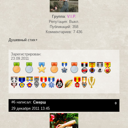
Группа
:
V.I.P.
Репутация: Выкл.
Публикаций: 358
Комментариев: 7 436
Душевный стих+
Зарегистрирован:
23.09.2011
#6 написал:
Смерш
0
29 декабря 2011 13:45