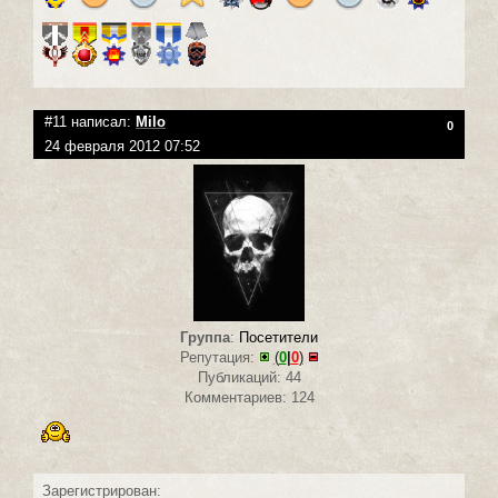
#11 написал:
Milo
0
24 февраля 2012 07:52
Группа
:
Посетители
Репутация:
(
0
|
0
)
Публикаций: 44
Комментариев: 124
Зарегистрирован: