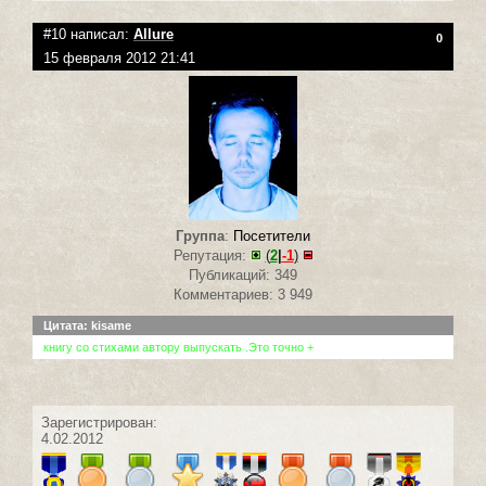
#10 написал:
Allure
0
15 февраля 2012 21:41
Группа
:
Посетители
Репутация:
(
2
|
-1
)
Публикаций: 349
Комментариев: 3 949
Цитата: kisame
книгу со стихами автору выпускать .Это точно +
Зарегистрирован:
4.02.2012