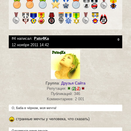
#4 написал:
Pato4Ka
0
12 ноября 2011 14:42
Группа
:
Друзья Сайта
Репутация:
(
2
|
-2
)
Публикаций: 346
Комментариев: 2 001
О, Баба в чёрном, моя мечта!
странные мечты у человека, что сказать)
Одолевала меня печаль.