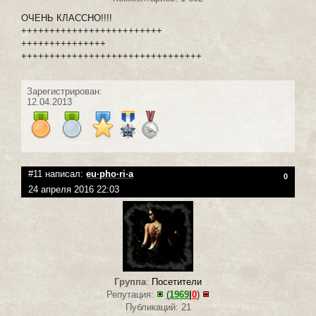
ОЧЕНЬ КЛАССНО!!!!
+++++++++++++++++++++++++
+++++++++++++++
++++++++++++++++++++++++++++++++
Зарегистрирован:
12.04.2013
#11 написал:
eu·pho·ri·a
0
24 апреля 2016 22:03
Группа
:
Посетители
Репутация:
(
1969
|
0
)
Публикаций: 21