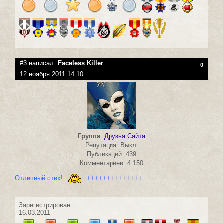
#3 написал:
Faceless Killer
0
12 ноября 2011 14:10
Группа
:
Друзья Сайта
Репутация: Выкл.
Публикаций: 439
Комментариев: 4 150
Отличный стих!
++++++++++++++
Зарегистрирован:
16.03.2011