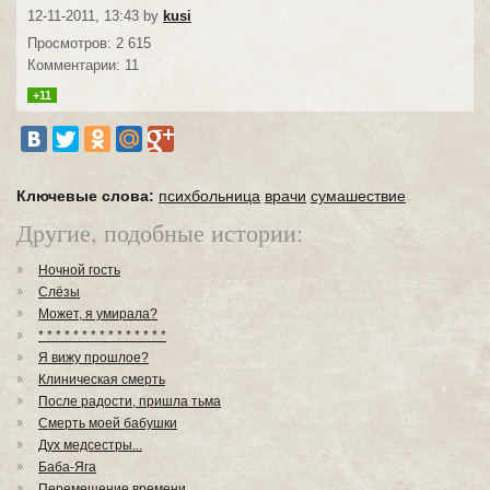
12-11-2011, 13:43 by
kusi
Просмотров: 2 615
Комментарии: 11
+11
Ключевые слова:
психбольница
врачи
сумашествие
Другие, подобные истории:
Ночной гость
Слёзы
Может, я умирала?
* * * * * * * * * * * * * * *
Я вижу прошлое?
Клиническая смерть
После радости, пришла тьма
Смерть моей бабушки
Дух медсестры...
Баба-Яга
Перемещение времени