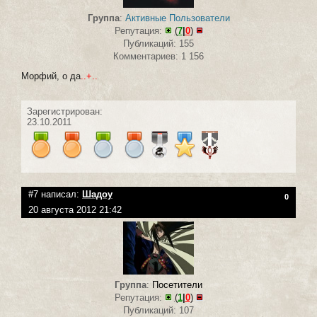
Группа
:
Активные Пользователи
Репутация:
(
7
|
0
)
Публикаций: 155
Комментариев: 1 156
Морфий, о да
..+..
Зарегистрирован:
23.10.2011
#7 написал:
Шадоу
0
20 августа 2012 21:42
Группа
:
Посетители
Репутация:
(
1
|
0
)
Публикаций: 107