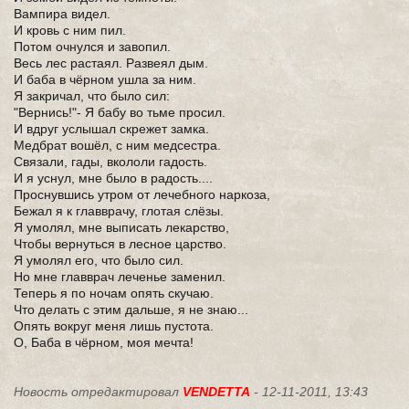
Вампира видел.
И кровь с ним пил.
Потом очнулся и завопил.
Весь лес растаял. Развеял дым.
И баба в чёрном ушла за ним.
Я закричал, что было сил:
"Вернись!"- Я бабу во тьме просил.
И вдруг услышал скрежет замка.
Медбрат вошёл, с ним медсестра.
Связали, гады, вкололи гадость.
И я уснул, мне было в радость....
Проснувшись утром от лечебного наркоза,
Бежал я к главврачу, глотая слёзы.
Я умолял, мне выписать лекарство,
Чтобы вернуться в лесное царство.
Я умолял его, что было сил.
Но мне главврач леченье заменил.
Теперь я по ночам опять скучаю.
Что делать с этим дальше, я не знаю...
Опять вокруг меня лишь пустота.
О, Баба в чёрном, моя мечта!
Новость отредактировал
VENDETTA
- 12-11-2011, 13:43