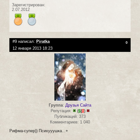
Зарегистрирован:
2.07.2012
#9 написал:
Piratka
0
12 января 2013 18:23
Группа
:
Друзья Сайта
Репутация:
(
6
|
0
)
Публикаций: 373
Комментариев: 1 040
Рифма-супер)) Психууушка...+