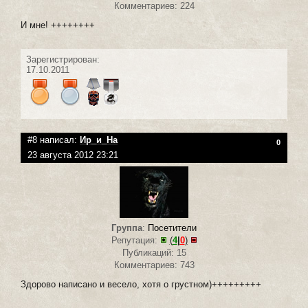
Комментариев: 224
И мне! ++++++++
Зарегистрирован:
17.10.2011
#8 написал:
Ир_и_На
0
23 августа 2012 23:21
Группа
:
Посетители
Репутация:
(
4
|
0
)
Публикаций: 15
Комментариев: 743
Здорово написано и весело, хотя о грустном)+++++++++