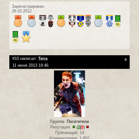
Зарегистрирован:
28.03.2012
#10 написал:
Teira
0
11 июня 2013 19:46
Группа
:
Посетители
Репутация:
(
2
|
0
)
Публикаций: 14
Комментариев: 1 802