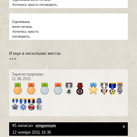
Хотелось просто поговорить,
Одолевала
меня печаль.
Хотелось просто
поговорить,
И еще в нескольких местах.
+++
Зарегистрирован:
21.06.2011
#5 написал:
singonium
0
12 ноября 2011 16:36