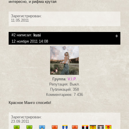
интересно, и рифма крутая
Зарегистрирован:
11.05.2011
#2 написал:
kusi
0
12 ноября 2011 14:08
Группа
:
V.I.P.
Репутация: Выкл.
Публикаций: 358
Комментариев: 7 436
Красное Манго спосибо!
Зарегистрирован:
23.09.2011