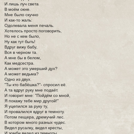
И лишь луч света
В моём окне.
Мне было скучно
И как-то жаль:
Одолевала меня печаль.
Хотелось просто поговорить,
Но не с кем было,
Ну как тут быть!
Вдруг вижу бабу,
Вся в черном та.
А мне бы в белом,
Как медсестра.
А может это умерший дух?
А может ведьма?
Одно из двух.
"Ты кто бабёшка?"- спросил её.
А та вдруг руку мне подаёт.
И говорит мне: "Пойдём со мной,
Я покажу тебе мир другой!"
Я уцепился за руку ту,
И провалился вдруг в темноту.
Потом пещера, дремучий лес.
В котором много разных чудес.
Видел русалку, видел кресты,
И зомби видел из темноты.