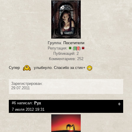
Группа
:
Посетители
Репутация:
(
0
|
0
)
Публикаций: 2
Комментариев: 252
Супер
улыбнуло. Спасибо за стих+
Зарегистрирован:
29.07.2011
#6 написал:
Рух
0
7 июля 2012 19:31