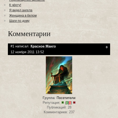
К чёрту!
Я видел ангела
Женщина в белом
Шаги по дому
Комментарии
#1 написал:
Красное Манго
0
12 ноября 2011 13:52
Группа
:
Посетители
Репутация:
(
0
|
0
)
Публикаций: 28
Комментариев: 237