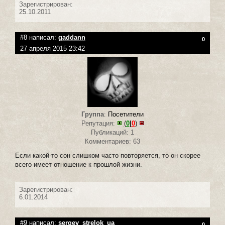
Зарегистрирован:
25.10.2011
#8 написал:
gaddann
0
27 апреля 2015 23:42
Группа
:
Посетители
Репутация:
(
0
|
0
)
Публикаций: 1
Комментариев: 63
Если какой-то сон слишком часто повторяется, то он скорее
всего имеет отношение к прошлой жизни.
Зарегистрирован:
6.01.2014
#9 написал:
sergey_strelok_ua
0