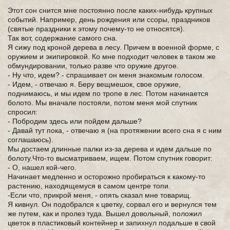
Этот сон снится мне постоянно после каких-нибудь крупных
событий. Например, день рождения или ссоры, праздников
(святые праздники к этому почему-то не относятся).
Так вот, содержание самого сна.
Я сижу под кроной дерева в лесу. Причем в военной форме, с
оружием и экипировкой. Ко мне подходит человек в таком же
обмундировании, только разве что оружие другое.
- Ну что, идем? - спрашивает он меня знакомым голосом.
- Идем, - отвечаю я. Беру вещмешок, свое оружие,
поднимаюсь, и мы идем по тропе в лес. Потом начинается
болото. Мы вначале постояли, потом меня мой спутник
спросил:
- Побродим здесь или пойдем дальше?
- Давай тут пока, - отвечаю я (на протяжении всего сна я с ним
соглашаюсь).
Мы достаем длинные палки из-за дерева и идем дальше по
болоту.Что-то высматриваем, ищем. Потом спутник говорит:
- О, нашел кой-чего.
Начинает медленно и осторожно пробираться к какому-то
растению, находящемуся в самом центре топи.
-Если что, прикрой меня, - опять сказал мне товарищ.
Я кивнул. Он подобрался к цветку, сорвал его и вернулся тем
же путем, как и пролез туда. Вышел довольный, положил
цветок в пластиковый контейнер и запихнул подальше в свой