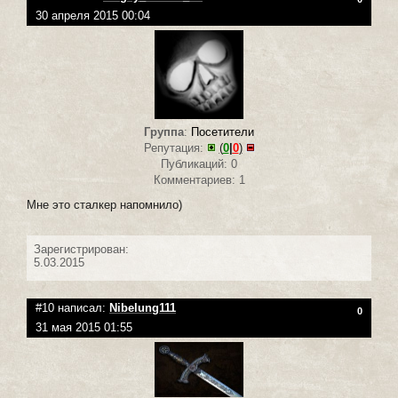
30 апреля 2015 00:04
Группа
:
Посетители
Репутация:
(
0
|
0
)
Публикаций: 0
Комментариев: 1
Мне это сталкер напомнило)
Зарегистрирован:
5.03.2015
#10 написал:
Nibelung111
0
31 мая 2015 01:55