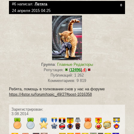
#6 написал:
Летяга
0
24 апреля 2015 04:25
Группа
:
Главные Редакторы
Репутация:
(
12496
|
-4
)
Публикаций: 1 262
Комментариев: 9 819
Ребята, помощь в толковании снов у нас на форуме
https://4stor.ru/forum/topic_49/27#post-1016358
Зарегистрирован:
3.08.2014