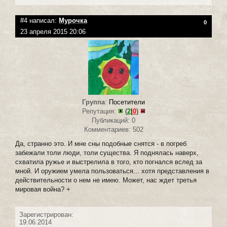
#4 написал:
Мурочка
0
23 апреля 2015 20:06
Группа
:
Посетители
Репутация:
(
2
|
0
)
Публикаций: 0
Комментариев: 502
Да, странно это. И мне сны подобные снятся - в погреб
забежали толи люди, толи существа. Я поднялась наверх,
схватила ружье и выстрелила в того, кто погнался вслед за
мной. И оружием умела пользоваться... хотя представления в
действительности о нем не имею. Может, нас ждет третья
мировая война? +
Зарегистрирован:
19.06.2014