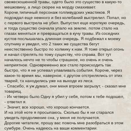
свежескошенной травы, одето было это существо в какую-то
мешковину, а лицо скорее на морду смахивает.
Короче,типичный персонаж голливудских ужастиков. Я
подождал еще немного и без колебаний выстрелил. Попал, но
с первого выстрела не убил. Выпустил еще короткую очередь,
и тогда существо сначала упало на землю, потом стало на
глазах меняться и превращаться в кучу травы. Из соседних
кустов послышалась длинная очередь. Я подбежал к моему
спутнику и увидел, что 2 таких же существа бегут
неестественно быстро по холмику к нам. Я тоже открыл огонь
и начал стрелять по тому существу, что справа. Вот тут
началось нечто не то чтобы страшное, но очень и очень
неприятное. Одновременно все стало происходить так
быстро, что я не успевал улавливать события. Короче, через
какое-то время мы, наверное, с другом отстрелялись от этих
тварей, т.к находились уже на выходе из леса.
- Спасибо, я уж думал, они меня втроем загрызут, - сказал мне
товарищ.
- Их четверо было.Одну я убил у себя, потом к тебе подошел,
- ответил я.
- Значит, все хорошо, что хорошо кончается.
И на этой ноте я просыпаюсь. Сколько бы я ни старался
увидеть продолжение сна, у меня не получается.
Дорогие читатели, прошу вас помочь мне разобраться в этом
сумбуре. Очень надеюсь на ваши комментарии.