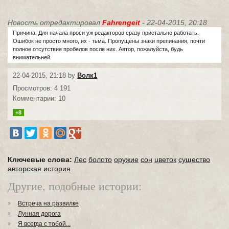
Новость отредактировал
Fahrengeit
- 22-04-2015, 20:18
Причина: Для начала проси уж редакторов сразу пристально работать.
Ошибок не просто много, их - тьма. Пропущены знаки препинания, почти
полное отсутствие пробелов после них. Автор, пожалуйста, будь
внимательней.
22-04-2015, 21:18 by
Волк1
Просмотров: 4 191
Комментарии: 10
+8
Ключевые слова:
Лес
болото
оружие
сон
цветок
существо
авторская история
Другие, подобные истории:
Встреча на развилке
Лунная дорога
Я всегда с тобой...