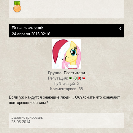
#5 написал:
emik
0
24 апреля 2015 02:16
Группа
:
Посетители
Репутация:
(
0
|
0
)
Публикаций: 3
Комментариев: 38
Если уж найдутся знающие люди... Объясните что означают
повторяющиеся сны?
Зарегистрирован:
23.05.2014