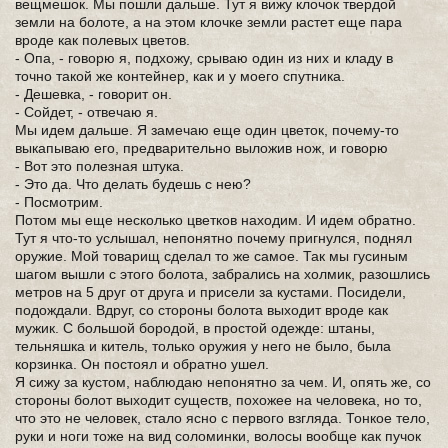
вещмешок. Мы пошли дальше. Тут я вижу клочок твердой
земли на болоте, а на этом клочке земли растет еще пара
вроде как полевых цветов.
- Опа, - говорю я, подхожу, срываю один из них и кладу в
точно такой же контейнер, как и у моего спутника.
- Дешевка, - говорит он.
- Сойдет, - отвечаю я.
Мы идем дальше. Я замечаю еще один цветок, почему-то
выкапываю его, предварительно выложив нож, и говорю
- Вот это полезная штука.
- Это да. Что делать будешь с нею?
- Посмотрим.
Потом мы еще несколько цветков находим. И идем обратно.
Тут я что-то услышал, непонятно почему пригнулся, поднял
оружие. Мой товарищ сделал то же самое. Так мы гусиным
шагом вышли с этого болота, забрались на холмик, разошлись
метров на 5 друг от друга и присели за кустами. Посидели,
подождали. Вдруг, со стороны болота выходит вроде как
мужик. С большой бородой, в простой одежде: штаны,
тельняшка и китель, только оружия у него не было, была
корзинка. Он постоял и обратно ушел.
Я сижу за кустом, наблюдаю непонятно за чем. И, опять же, со
стороны болот выходит существ, похожее на человека, но то,
что это не человек, стало ясно с первого взгляда. Тонкое тело,
руки и ноги тоже на вид соломинки, волосы вообще как пучок