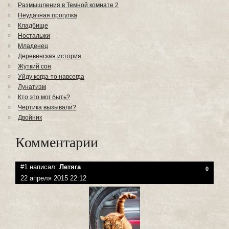
Размышления в Темной комнате 2
Неудачная прогулка
Кладбище
Ностальжи
Младенец
Деревенская история
Жуткий сон
Уйду когда-то навсегда
Лунатизм
Кто это мог быть?
Чертика вызывали?
Двойник
Комментарии
#1 написал:
Летяга
0
22 апреля 2015 22:12