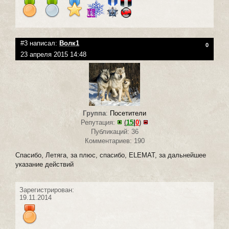
#3 написал:
Волк1
0
23 апреля 2015 14:48
Группа
:
Посетители
Репутация:
(
15
|
0
)
Публикаций: 36
Комментариев: 190
Спасибо, Летяга, за плюс, спасибо, ELEMAT, за дальнейшее
указание действий
Зарегистрирован:
19.11.2014