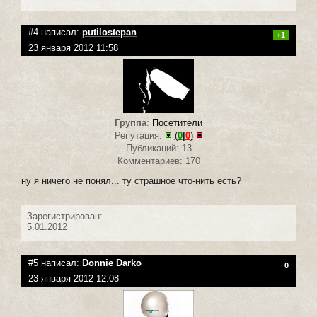
#4 написал:
putilostepan
+1
23 января 2012 11:58
Группа
:
Посетители
Репутация:
(
0
|
0
)
Публикаций: 13
Комментариев: 170
ну я ничего не понял... ту страшное что-нить есть?
Зарегистрирован:
5.01.2012
#5 написал:
Donnie Darko
0
23 января 2012 12:08