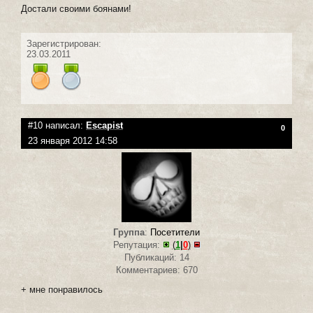
Достали своими боянами!
Зарегистрирован:
23.03.2011
#10 написал:
Escapist
0
23 января 2012 14:58
Группа
:
Посетители
Репутация:
(
1
|
0
)
Публикаций: 14
Комментариев: 670
+ мне понравилось