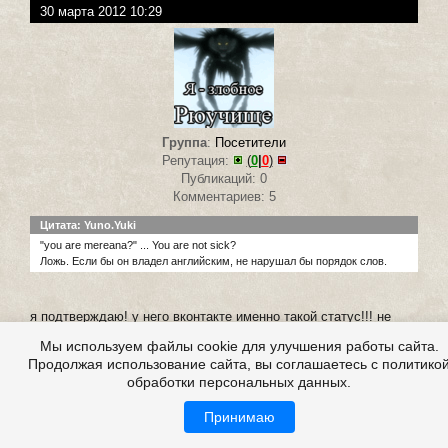
30 марта 2012 10:29
Группа
:
Посетители
Репутация:
(
0
|
0
)
Публикаций: 0
Комментариев: 5
Цитата: Yuno.Yuki
"you are mereana?" ... You are not sick?
Ложь. Если бы он владел английским, не нарушал бы порядок слов.
я подтверждаю! у него вконтакте именно такой статус!!! не
веришь - смотри:
Мы используем файлы cookie для улучшения работы сайта.
http://vk.com/byroncortez
Продолжая использование сайта, вы соглашаетесь с политико
обработки персональных данных.
вы как хотите, но +
Принимаю
Зарегистрирован: