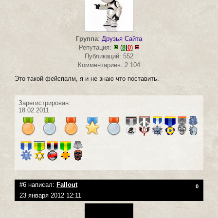
Группа
:
Друзья Сайта
Репутация:
(
8
|
0
)
Публикаций: 552
Комментариев: 2 104
Это такой фейспалм, я и не знаю что поставить.
Зарегистрирован:
18.02.2011
#6 написал:
Fallout
0
23 января 2012 12:11