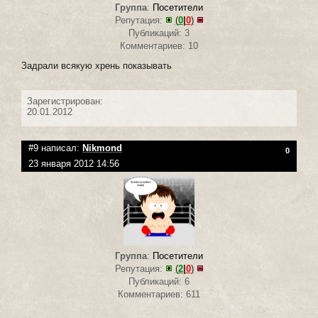
Группа
:
Посетители
Репутация:
(
0
|
0
)
Публикаций: 3
Комментариев: 10
Задрали всякую хрень показывать
Зарегистрирован:
20.01.2012
#9 написал:
Nikmond
0
23 января 2012 14:56
Группа
:
Посетители
Репутация:
(
2
|
0
)
Публикаций: 6
Комментариев: 611