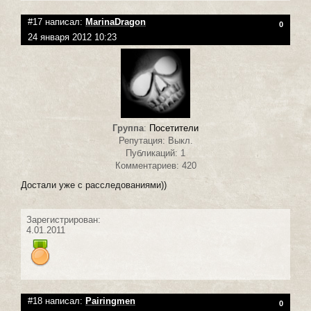
#17 написал:
MarinaDragon
0
24 января 2012 10:23
Группа
:
Посетители
Репутация: Выкл.
Публикаций: 1
Комментариев: 420
Достали уже с расследованиями))
Зарегистрирован:
4.01.2011
#18 написал:
Pairingmen
0