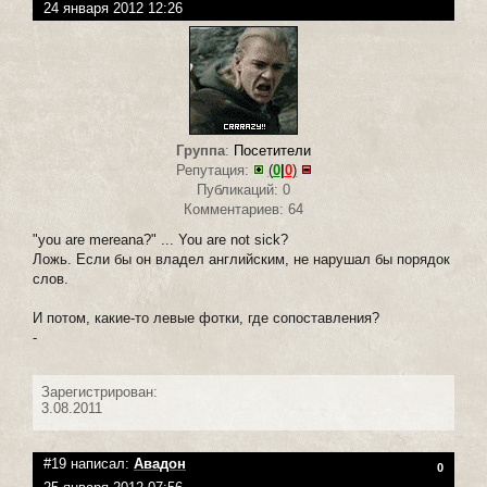
24 января 2012 12:26
Группа
:
Посетители
Репутация:
(
0
|
0
)
Публикаций: 0
Комментариев: 64
"you are mereana?" ... You are not sick?
Ложь. Если бы он владел английским, не нарушал бы порядок
слов.
И потом, какие-то левые фотки, где сопоставления?
-
Зарегистрирован:
3.08.2011
#19 написал:
Авадон
0