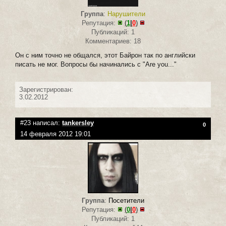
Группа
:
Нарушители
Репутация:
(
1
|
0
)
Публикаций: 1
Комментариев: 18
Он с ним точно не общался, этот Байрон так по английски
писать не мог. Вопросы бы начинались с "Are you..."
Зарегистрирован:
3.02.2012
#23 написал:
tankersley
0
14 февраля 2012 19:01
Группа
:
Посетители
Репутация:
(
0
|
0
)
Публикаций: 1