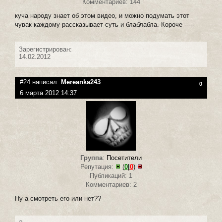
Комментариев: 144
куча народу знает об этом видео, и можно подумать этот
чувак каждому рассказывает суть и блаблабла. Короче -----
Зарегистрирован:
14.02.2012
#24 написал:
Mereanka243
0
6 марта 2012 14:37
Группа
:
Посетители
Репутация:
(
0
|
0
)
Публикаций: 1
Комментариев: 2
Ну а смотреть его или нет??