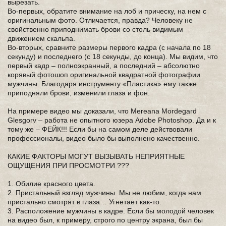
вырезать.
Во-первых, обратите внимание на лоб и прическу, на нем с
оригинальным фото. Отличается, правда? Человеку не
свойственно приподнимать брови со столь видимым
движением скальпа.
Во-вторых, сравните размеры первого кадра (с начала по 18
секунду) и последнего (с 18 секунды, до конца). Мы видим, что
первый кадр – полноэкранный, а последний – абсолютно
корявый фотошоп оригинальной квадратной фотографии
мужчины. Благодаря инструменту «Пластика» ему также
приподняли брови, изменили глаза и фон.
На примере видео мы доказали, что Mereana Mordegard
Glesgorv – работа не опытного юзера Adobe Photoshop. Да и к
тому же – ФЕЙК!!! Если бы на самом деле действовали
профессионалы, видео было бы выполнено качественно.
КАКИЕ ФАКТОРЫ МОГУТ ВЫЗЫВАТЬ НЕПРИЯТНЫЕ
ОЩУЩЕНИЯ ПРИ ПРОСМОТРИ ???
1. Обилие красного цвета.
2. Пристальный взгляд мужчины. Мы не любим, когда нам
пристально смотрят в глаза… Угнетает как-то.
3. Расположение мужчины в кадре. Если бы молодой человек
на видео был, к примеру, строго по центру экрана, был бы