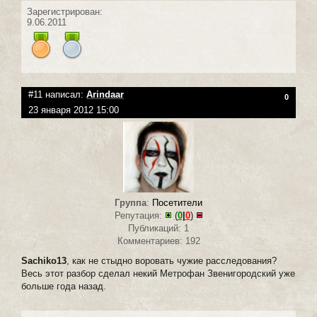
Зарегистрирован:
9.06.2011
#11 написал:
Arindaar
0
23 января 2012 15:00
Группа
:
Посетители
Репутация:
(
0
|
0
)
Публикаций: 1
Комментариев: 192
Sachiko13
, как не стыдно воровать чужие расследования?
Весь этот разбор сделал некий Метрофан Звенигородский уже
больше года назад.