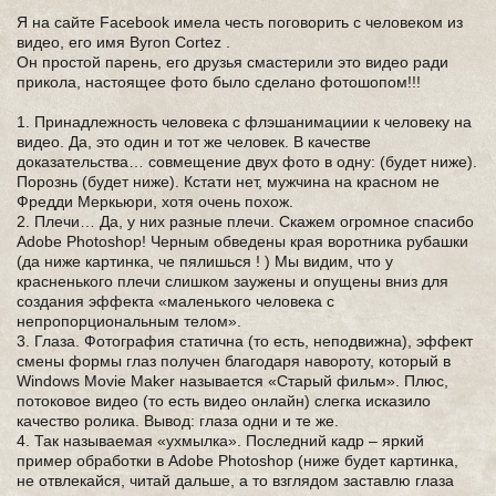
Я на сайте Facebook имела честь поговорить с человеком из
видео, его имя Byron Cortez .
Он простой парень, его друзья смастерили это видео ради
прикола, настоящее фото было сделано фотошопом!!!
1. Принадлежность человека с флэшанимациии к человеку на
видео. Да, это один и тот же человек. В качестве
доказательства… совмещение двух фото в одну: (будет ниже).
Порознь (будет ниже). Кстати нет, мужчина на красном не
Фредди Меркьюри, хотя очень похож.
2. Плечи… Да, у них разные плечи. Скажем огромное спасибо
Adobe Photoshop! Черным обведены края воротника рубашки
(да ниже картинка, че пялишься ! ) Мы видим, что у
красненького плечи слишком заужены и опущены вниз для
создания эффекта «маленького человека с
непропорциональным телом».
3. Глаза. Фотография статична (то есть, неподвижна), эффект
смены формы глаз получен благодаря навороту, который в
Windows Movie Maker называется «Старый фильм». Плюс,
потоковое видео (то есть видео онлайн) слегка исказило
качество ролика. Вывод: глаза одни и те же.
4. Так называемая «ухмылка». Последний кадр – яркий
пример обработки в Adobe Photoshop (ниже будет картинка,
не отвлекайся, читай дальше, а то взглядом заставлю глаза