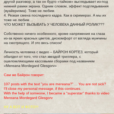
другой разговор, а так он будто «тайком» выглядывает из-под
нижней рамки экрана. Одним словом, эффект подглядывания
(вуайеризма). Тоже не любим.
4. Резкая смена последнего кадра. Как в скримерах. А мы их
тоже не любим…
ЧТО МОЖЕТ ВЫЗЫВАТЬ У ЧЕЛОВЕКА ДАННЫЙ РОЛИК???
Собственно ничего особенного, кроме напряжения на глаза
из-за ярких красных цветов, дискомфорт от взгляда мужчины
на смотрящего. И это весь список!
Личность человека с видео – БАЙРОН КОРТЕЗ, который
обалдел от того, что стал звездой триллера, с
ошеломляющими кассовыми сборами под названием
«Mereana Mordegard Glesgorv»
Сам же Байрон говорит:
107 posts with the text "you are mereana?" ... You are not sick?
I'll close my personal message, if this continues.
With the help of someone, I became a "superstar" thanks to video
Mereana Mordegard Glesgorv
НУ А ВОТ И ФОТО!!!