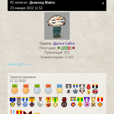
#2 написал:
Дезмонд Майлс
0
23 января 2012 11:52
Группа
:
Друзья Сайта
Репутация:
(
157
|
0
)
Публикаций: 871
Комментариев: 6 143
и что это? -------
Зарегистрирован:
21.12.2010