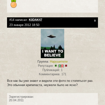
#14 написал:
K0DAK47
0
23 января 2012 18:50
Группа
:
Нарушители
Репутация:
(
0
|
0
)
Публикаций: 1
Комментариев: 171
Все как бы уже знают и видели эти фото по стопятьсот раз.
Это обычная крипипаста, неужели было не ясно?
Зарегистрирован:
20.04.2011