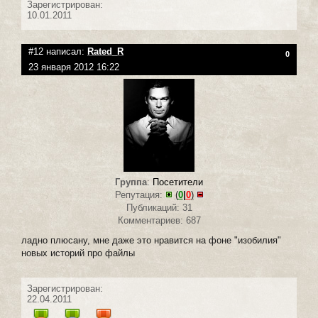
Зарегистрирован:
10.01.2011
#12 написал:
Rated_R
0
23 января 2012 16:22
Группа
:
Посетители
Репутация:
(
0
|
0
)
Публикаций: 31
Комментариев: 687
ладно плюсану, мне даже это нравится на фоне "изобилия"
новых историй про файлы
Зарегистрирован:
22.04.2011