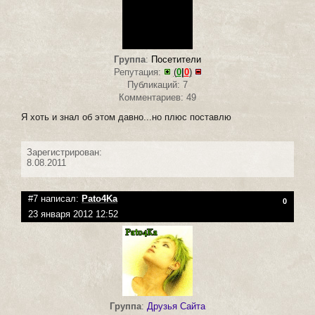
Группа
:
Посетители
Репутация:
(
0
|
0
)
Публикаций: 7
Комментариев: 49
Я хоть и знал об этом давно...но плюс поставлю
Зарегистрирован:
8.08.2011
#7 написал:
Pato4Ka
0
23 января 2012 12:52
Группа
:
Друзья Сайта