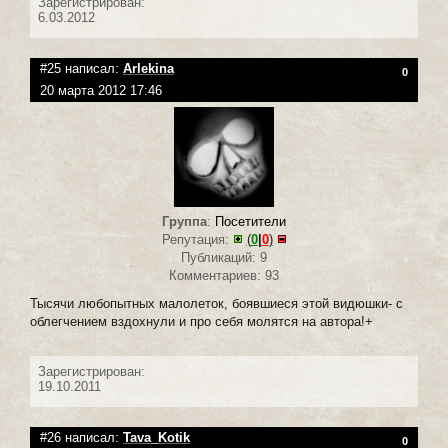
Зарегистрирован:
6.03.2012
#25 написал:
Arlekina
0
20 марта 2012 17:46
Группа
:
Посетители
Репутация:
(
0
|
0
)
Публикаций: 9
Комментариев: 93
Тысячи любопытных малолеток, боявшиеся этой видюшки- с
облегчением вздохнули и про себя молятся на автора!+
Зарегистрирован:
19.10.2011
#26 написал:
Tava_Kotik
0