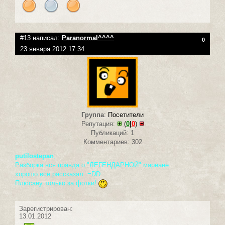
#13 написал:
Paranormal^^^^
0
23 января 2012 17:34
Группа
:
Посетители
Репутация:
(
0
|
0
)
Публикаций: 1
Комментариев: 302
putilostepan
,
Разборка вся правда о "ЛЕГЕНДАРНОЙ" мареане.
хорошо все рассказал. =DD
Плюсану только за фотки!
Зарегистрирован:
13.01.2012