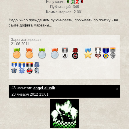
Репутация:
(
2
|
-2
)
Публикаций: 346
Комментариев: 2 001
Надо было прежде чем публиковать, пробивать по поиску - на
сайте дофига мареаны...
Зарегистрирован:
21.06.2011
#8 написал:
angel alusik
0
23 января 2012 13:01