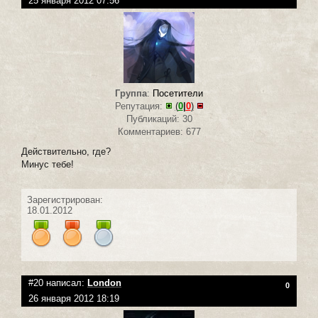
25 января 2012 07:56
Группа
:
Посетители
Репутация:
(
0
|
0
)
Публикаций: 30
Комментариев: 677
Действительно, где?
Минус тебе!
Зарегистрирован:
18.01.2012
#20 написал:
London
0
26 января 2012 18:19