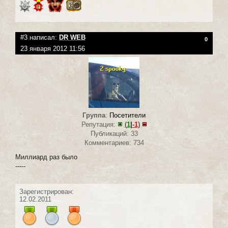
#3 написал:
DR WEB
0
23 января 2012 11:56
Группа
:
Посетители
Репутация:
(
1
|
-1
)
Публикаций: 33
Комментариев: 734
Миллиард раз было
-----
Зарегистрирован:
12.02.2011