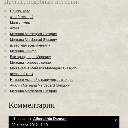
Другие, подобные истории:
Hellish Road
wind2ows.mp4
Manson.wmv
Abyss
Mereana Mordegard Glesgorv
Mereana Mardegrad Glesgorv
известная всем mereana
Mereana - шифр
Вся правда про Мереану
Mereana - опровержение
Мой анализ Mereana Mordegard Glesgorv
pleasure14.bik
Немного мыслей о нашумевшем видео
Анализ Mereana Merdegard Glesgorv
Mereana Mordegard Glesgorv
Комментарии
#1 написал:
Atherakhia Dannan
0
23 января 2012 11:19