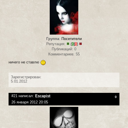
Группа
:
Посетители
Репутация:
(
0
|
0
)
Публикаций: 0
Комментариев: 55
ничего не ставлю
Зарегистрирован:
5.01.2012
#21 написал:
Escapist
0
26 января 2012 20:05