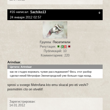
#16 написал:
Sachiko13
0
24 января 2012 02:57
Группа
:
Посетители
Репутация:
(
0
|
0
)
Публикаций: 10
Комментариев: 220
Arindaar
,
Цитата: Arindaar
как не стыдно воровать чужие расследования? Весь этот разбор
сделал некий Метрофан Звенигородский уже больше года назад.
sprosi u svoego Metrofana kto emu skazal pro eti veshi?
posmotrim cto on otvetit!
Зарегистрирован:
14.01.2012