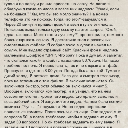
гулял я по парку и решил присесть на лавку. На лавке я
обнаружил какие-то числа и возле них надпись: “Узнай, если
не боишься.” “Хм, что бы это могло значить? На номер
телефона это не похоже. Тогда что это?”-задумался я.
Через 20 минут я пришел домой и ввел в гугле эти числа.
Поисковик выдал только одну ссылку на этот запрос. ”Окей,
одна, так одна. Может это и лучшему?”-проговорил я, немного
боясь открывать ссылку. Я достаточно знал о различных
смертельных файлах. Я собрал волю в кулак и нажал на
ссылку. Мне выдало странный сайт. Красный фон и надпись
маленьким шрифтом “ЗРЯ”. Что зря? Пока я думал, я заметил,
что скачался какой-то файл с названием 88765.avi. На часах
пробило полночь. Я пошел спать, так и не открыв этот файл.
Проснулся я где-то в 8.00 утра. Погода была плохой. Туман и
дикий холод. Я остался дома. Часа два я смотрел телевизор,
пока не вспомнил о том файле. Я включил компьютер. Он
включился быстро, хотя обычно он включался минут 5.
Вообщем, включился компьютер, и я увидел, что на нем
совсем ничего нет, кроме того видео. Его ярлыки заполнили
весь рабочий стол. Я запустил это видео. На нем были всякие
комиксы. ”Чушь…”-подумал я. Но на видео перестали
появляться комиксы. Появилось чье-то лицо. Оно задало мне
вопросов 50, а потом требовало, чтобы я задавал их ему. Я
задал 30 вопросов. Но он требовал задавать их ему вечно. Я
задал еще 10 вопросов и потерял сознание. Очнулся я в