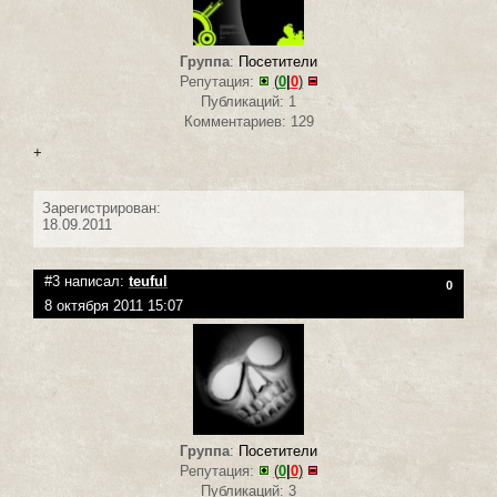
Группа
:
Посетители
Репутация:
(
0
|
0
)
Публикаций: 1
Комментариев: 129
+
Зарегистрирован:
18.09.2011
#3 написал:
teuful
0
8 октября 2011 15:07
Группа
:
Посетители
Репутация:
(
0
|
0
)
Публикаций: 3