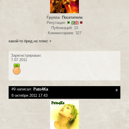
Группа
:
Посетители
Репутация:
(
0
|
0
)
Публикаций: 10
Комментариев: 327
какой-то бред.но плюс +
Зарегистрирован:
7.07.2011
#9 написал:
Pato4Ka
0
8 октября 2011 17:43