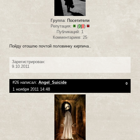
Группа
:
Посетители
Репутация:
(
0
|
0
)
Публикаций: 1
Комментариев: 25
Пойду отошлю почтой половинку кирпича..
Зарегистрирован:
9.10.2011
#26 написал:
Angel_Suicide
0
1 ноября 2011 14:48