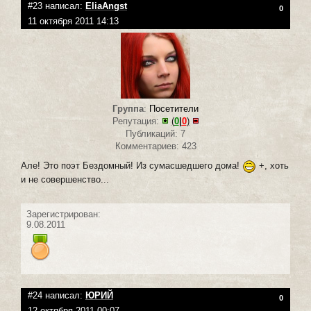
#23 написал:
EliaAngst
0
11 октября 2011 14:13
Группа
:
Посетители
Репутация:
(
0
|
0
)
Публикаций: 7
Комментариев: 423
Але! Это поэт Бездомный! Из сумасшедшего дома!
+, хоть
и не совершенство...
Зарегистрирован:
9.08.2011
#24 написал:
ЮРИЙ
0
12 октября 2011 00:07