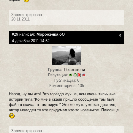
Зарегистрирован:
20.11.2011
#29 написал:
Мороженка оО
0
4 декабря 2011 14:52
Группа
:
Посетители
Репутация:
(
0
|
0
)
Публикаций: 6
Комментариев: 135
Народ, ну вы что! Это гораздо лучше, чем очень типичные
истории типа "Ко мне в скайп пришло сообщение там был
файл я скачал а там вирус." Это же жуть уже как достало,
автор молодец то что придумал что-то новенькое. Плюсище.
Зарегистрирован: