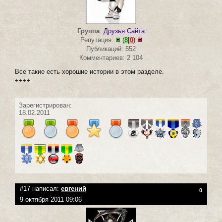
Группа
:
Друзья Сайта
Репутация:
(
8
|
0
)
Публикаций: 552
Комментариев: 2 104
Все такие есть хорошие истории в этом разделе.
++++
Зарегистрирован:
18.02.2011
#17 написал:
евгений
0
9 октября 2011 09:06