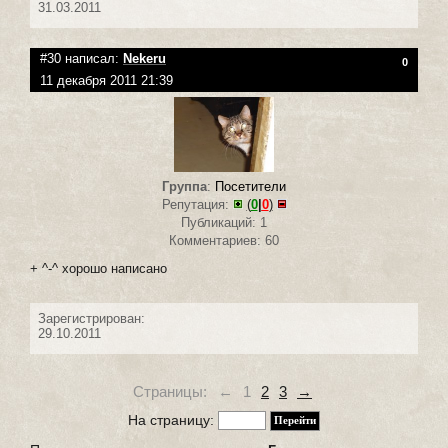
31.03.2011
#30 написал:
Nekeru
0
11 декабря 2011 21:39
Группа
:
Посетители
Репутация:
(
0
|
0
)
Публикаций: 1
Комментариев: 60
+ ^-^ хорошо написано
Зарегистрирован:
29.10.2011
Страницы:
←
1
2
3
→
На страницу: