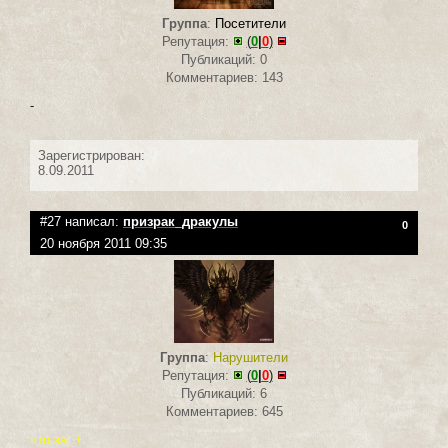
Группа
:
Посетители
Репутация:
(
0
|
0
)
Публикаций: 0
Комментариев: 143
-
Зарегистрирован:
8.09.2011
#27 написал:
призрак_дракулы
0
20 ноября 2011 09:35
Группа
:
Нарушители
Репутация:
(
0
|
0
)
Публикаций: 6
Комментариев: 645
что за..+