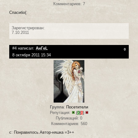
Комментариев: 7
Спасибо(:
Зарегистрирован:
7.10.2011
#4 написал:
АнГeL
0
8 октября 2011 15:34
Группа
:
Посетители
Репутация:
(
0
|
0
)
Публикаций: 0
Комментариев: 560
с: Понравилось.Автор-няшка =3++