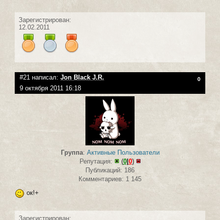
Зарегистрирован:
12.02.2011
#21 написал:
Jon Black J.R.
0
9 октября 2011 16:18
Группа
:
Активные Пользователи
Репутация:
(
0
|
0
)
Публикаций: 186
Комментариев: 1 145
ок!+
Зарегистрирован: