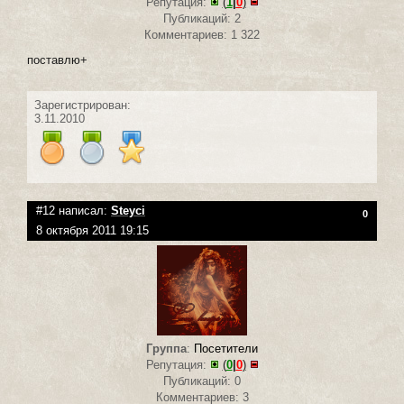
Репутация:
(
1
|
0
)
Публикаций: 2
Комментариев: 1 322
поставлю+
Зарегистрирован:
3.11.2010
#12 написал:
Steyci
0
8 октября 2011 19:15
Группа
:
Посетители
Репутация:
(
0
|
0
)
Публикаций: 0
Комментариев: 3