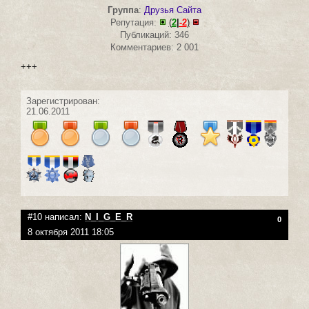
Группа
:
Друзья Сайта
Репутация:
(
2
|
-2
)
Публикаций: 346
Комментариев: 2 001
+++
Зарегистрирован:
21.06.2011
#10 написал:
N_I_G_E_R
0
8 октября 2011 18:05