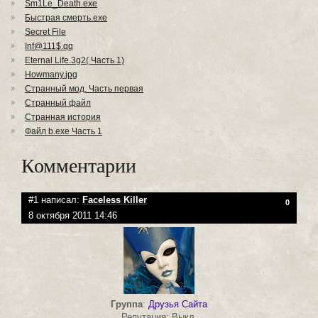
Sm1Le_Death.exe
Быстрая смерть.exe
Secret File
Inf@111$.qq
Eternal Life.3g2( Часть 1)
Howmany.jpg
Странный мод. Часть первая
Странный файл
Странная история
Файл b.exe Часть 1
Комментарии
#1 написал:
Faceless Killer
0
8 октября 2011 14:46
Группа
:
Друзья Сайта
Репутация: Выкл.