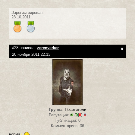
Зарегистрирован:
28.10.2011
#28 написал:
zerenverker
0
20 ноября 2011 22:13
Группа
:
Посетители
Репутация:
(
0
|
0
)
Публикаций: 0
Комментариев: 36
норма
+