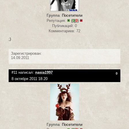
Группа
:
Посетители
Репутация:
(
0
|
0
)
Публикаций: 0
Комментариев: 72
;)
Зарегистрирован:
14.09.2011
#11 написал:
nasia1997
0
8 октября 2011 18:20
Группа
:
Посетители