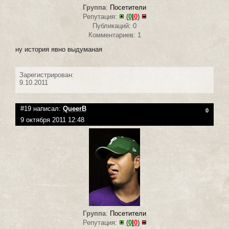
Группа
:
Посетители
Репутация:
(
0
|
0
)
Публикаций: 0
Комментариев: 1
ну история явно выдуманая
Зарегистрирован:
9.10.2011
#19 написал:
QueerB
0
9 октября 2011 12:48
Группа
:
Посетители
Репутация:
(
0
|
0
)