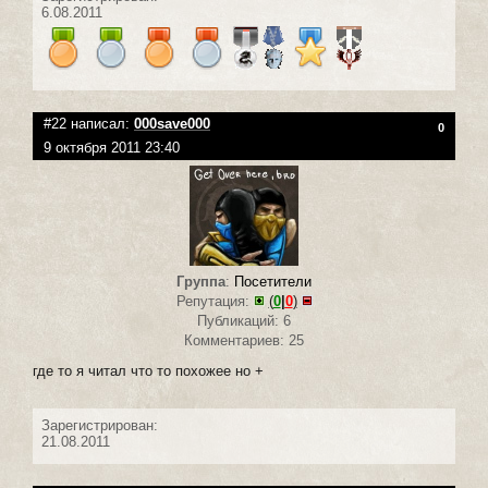
6.08.2011
#22 написал:
000save000
0
9 октября 2011 23:40
Группа
:
Посетители
Репутация:
(
0
|
0
)
Публикаций: 6
Комментариев: 25
где то я читал что то похожее но +
Зарегистрирован:
21.08.2011