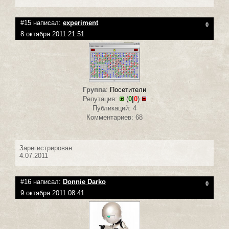
#15 написал:
experiment
0
8 октября 2011 21:51
Группа
:
Посетители
Репутация:
(
0
|
0
)
Публикаций: 4
Комментариев: 68
Зарегистрирован:
4.07.2011
#16 написал:
Donnie Darko
0
9 октября 2011 08:41