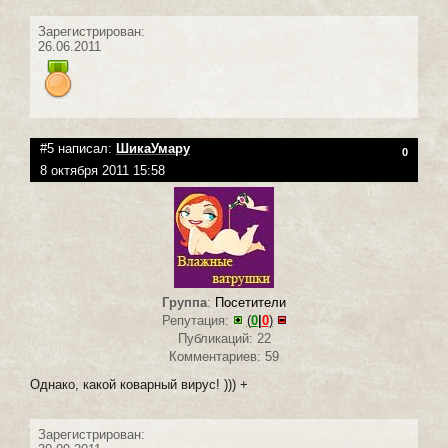
Зарегистрирован:
26.06.2011
#5 написал:
ШикаУмару
0
8 октября 2011 15:58
Группа
:
Посетители
Репутация:
(
0
|
0
)
Публикаций: 22
Комментариев: 59
Однако, какой коварный вирус! ))) +
Зарегистрирован: