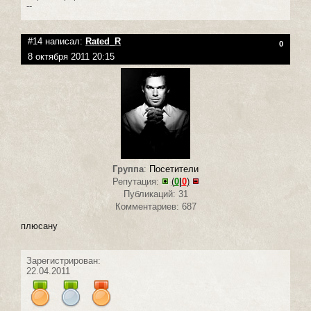
--
#14 написал:
Rated_R
0
8 октября 2011 20:15
Группа
:
Посетители
Репутация:
(
0
|
0
)
Публикаций: 31
Комментариев: 687
плюсану
Зарегистрирован:
22.04.2011