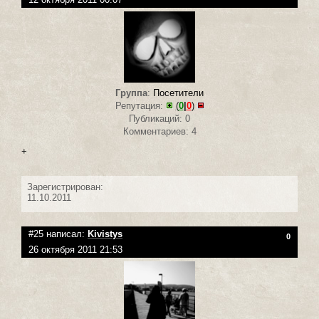
Группа
:
Посетители
Репутация:
(
0
|
0
)
Публикаций: 0
Комментариев: 4
+
Зарегистрирован:
11.10.2011
#25 написал:
Kivistys
0
26 октября 2011 21:53