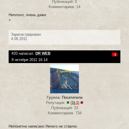
Публикаций: 0
Комментариев: 14
Неплохо, очень даже
+
Зарегистрирован:
4.08.2011
#20 написал:
DR WEB
-1
9 октября 2011 16:14
Группа
:
Посетители
Репутация:
(
1
|
-1
)
Публикаций: 33
Комментариев: 734
Непонятно написано.Ничего не ставлю.