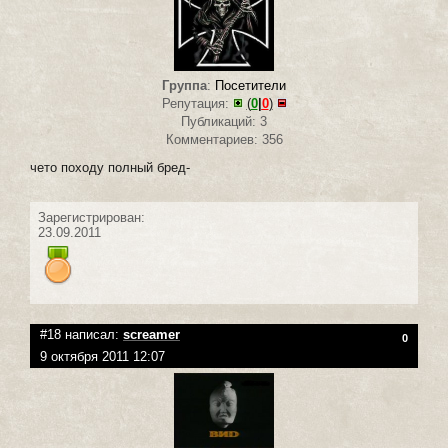
Группа
:
Посетители
Репутация:
(
0
|
0
)
Публикаций: 3
Комментариев: 356
чето походу полный бред-
Зарегистрирован:
23.09.2011
#18 написал:
screamer
0
9 октября 2011 12:07