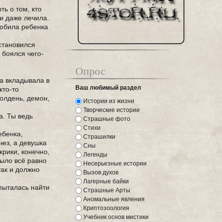
ть о том, кто
 и даже лечила.
любила ребенка
 становился
 боялся чего-
Опрос
на вкладывала в
Ваш любимый раздел
кто-то
полдень, демон,
Истории из жизни
Творческие истории
а. Ты ведь
Страшные фото
Стихи
ебенка,
Страшилки
чез, а девушка
Сны
крики, конечно,
Легенды
было всё равно
Несерьезные истории
так и должно
Вызов духов
Лагерные байки
 пыталась найти
Страшные Арты
Аномальные явления
Криптозоология
Учебник основ мистики