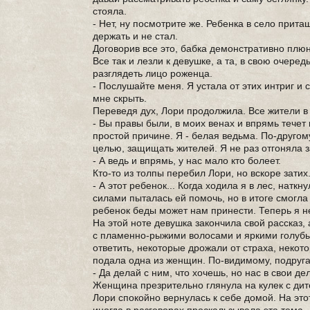
стояла.
- Нет, ну посмотрите же. Ребенка в село притащ
держать и не стал.
Договорив все это, бабка демонстративно плюн
Все так и лезли к девушке, а та, в свою очере
разглядеть лицо роженца.
- Послушайте меня. Я устала от этих интриг и 
мне скрыть.
Переведя дух, Лори продолжила. Все жители в э
- Вы правы были, в моих венах и впрямь течет 
простой причине. Я - белая ведьма. По-другом
целью, защищать жителей. Я не раз отгоняла з
- А ведь и впрямь, у нас мало кто болеет.
Кто-то из толпы перебил Лори, но вскоре затих
- А этот ребенок... Когда ходила я в лес, на
силами пыталась ей помочь, но в итоге смогла
ребенок беды может нам принести. Теперь я не 
На этой ноте девушка закончила свой рассказ
с пламенно-рыжими волосами и яркими голубыми
ответить, некоторые дрожали от страха, некот
подала одна из женщин. По-видимому, подруга
- Да делай с ним, что хочешь, но нас в свои д
Женщина презрительно глянула на кулек с дите
Лори спокойно вернулась к себе домой. На это