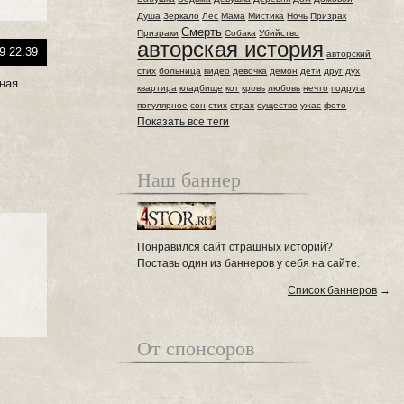
Душа
Зеркало
Лес
Мама
Мистика
Ночь
Призрак
Смерть
Призраки
Собака
Убийство
авторская история
9 22:39
авторский
стих
больница
видео
девочка
демон
дети
друг
дух
сная
квартира
кладбище
кот
кровь
любовь
нечто
подруга
популярное
сон
стих
страх
существо
ужас
фото
Показать все теги
Наш баннер
Понравился сайт страшных историй?
Поставь один из баннеров у себя на сайте.
Список баннеров
→
От спонсоров