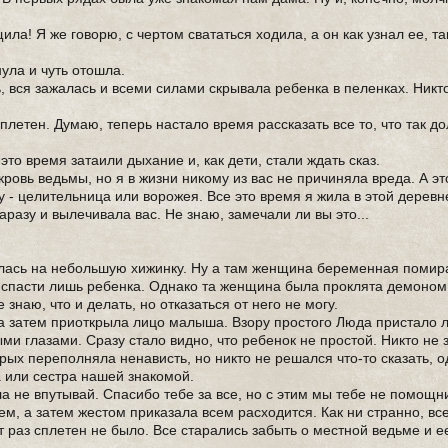
ила! Я же говорю, с чертом свататься ходила, а он как узнал ее, та
ула и чуть отошла.
дь, вся зажалась и всеми силами скрывала ребенка в пеленках. Никт
сплетен. Думаю, теперь настало время рассказать все то, что так д
то время затаили дыхание и, как дети, стали ждать сказ.
кровь ведьмы, но я в жизни никому из вас не причиняла вреда. А эт
у - целительница или ворожея. Все это время я жила в этой деревн
аразу и вылечивала вас. Не знаю, замечали ли вы это...
.
ткнулась на небольшую хижинку. Ну а там женщина беременная помир
 спасти лишь ребенка. Однако та женщина была проклята демоном, 
знаю, что и делать, но отказаться от него не могу.
, а затем приоткрыла лицо малыша. Взору простого Люда пристало
 глазами. Сразу стало видно, что ребенок не простой. Никто не з
орых переполняла ненависть, но никто не решался что-то сказать, о
 или сестра нашей знакомой.
ела не впутывай. Спасибо тебе за все, но с этим мы тебе не помощн
м, а затем жестом приказала всем расходится. Как ни странно, вс
т раз сплетен не было. Все старались забыть о местной ведьме и е