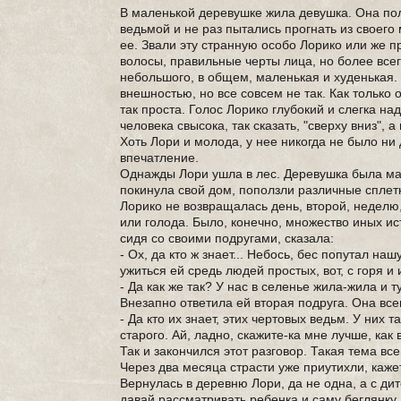
В маленькой деревушке жила девушка. Она по
ведьмой и не раз пытались прогнать из своег
ее. Звали эту странную особо Лорико или же 
волосы, правильные черты лица, но более все
небольшого, в общем, маленькая и худенькая. 
внешностью, но все совсем не так. Как только 
так проста. Голос Лорико глубокий и слегка на
человека свысока, так сказать, "сверху вниз",
Хоть Лори и молода, у нее никогда не было ни 
впечатление.
Однажды Лори ушла в лес. Деревушка была мал
покинула свой дом, поползли различные сплетн
Лорико не возвращалась день, второй, неделю,
или голода. Было, конечно, множество иных ис
сидя со своими подругами, сказала:
- Ох, да кто ж знает... Небось, бес попутал на
ужиться ей средь людей простых, вот, с горя 
- Да как же так? У нас в селенье жила-жила и т
Внезапно ответила ей вторая подруга. Она всег
- Да кто их знает, этих чертовых ведьм. У них 
старого. Ай, ладно, скажите-ка мне лучше, как 
Так и закончился этот разговор. Такая тема в
Через два месяца страсти уже приутихли, каже
Вернулась в деревню Лори, да не одна, а с дит
давай рассматривать ребенка и саму беглянку.