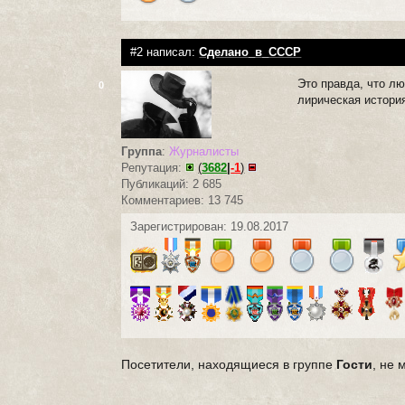
#2 написал:
Сделано_в_СССР
Это правда, что л
0
лирическая истори
Группа
:
Журналисты
Репутация:
(
3682
|
-1
)
Публикаций: 2 685
Комментариев: 13 745
Зарегистрирован: 19.08.2017
Посетители, находящиеся в группе
Гости
, не 