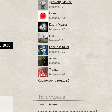
Дезмонд Майлс
Медалей: 27
Core
Медалей: 23
Кукла Мрака
Медалей: 22
kusi
Медалей: 21
5 19:33
Faceless Killer
Медалей: 21
димик
Медалей: 21
Tiamat
Медалей: 20
Как получить медаль?
Теги/Архив
Тэги
Архив
Бабушка
Ведьма
Девушка
Деревня
Дом
Домовой