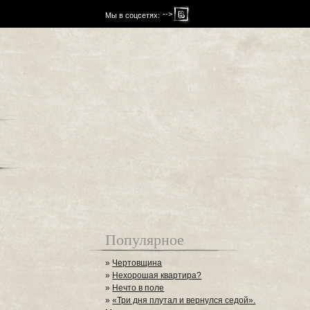
-->
Мы в соцсетях:
Популярное
»
Чертовщина
»
Нехорошая квартира?
»
Нечто в поле
»
«Три дня плутал и вернулся седой».