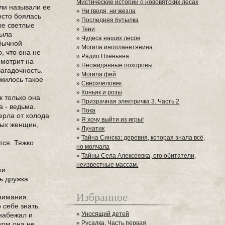
Мистические истории о нововятских лесах
ли называли ее
»
Ни гводя, ни жезла
осто боялась
»
Последняя бутылка
ые светлые
»
Тени
была
»
Чудеса наших лесов
обычной
»
Могила инопланетянина
, что она не
»
Радио Пхеньяна
смотрит на
»
Неожиданные похороны
загадочность.
»
Могила фей
ожилось такое
»
Сверхчеловек
»
Коньяк и розы
к только она
»
Призрачная электричка 3. Часть 2
а - ведьма.
»
Пока
ерла от холода
»
Я хочу выйти из игры!
лых женщин,
»
Лунатик
»
Тайна Синска: деревня, которая знала всё,
тся. Тяжко
но молчала
»
Тайны Села Алексеевка, его обитатели,
неизвестные массам.
ки.
ть дружка
Избранное
внимания.
 себе знать.
»
Уносящий детей
 набежал и
»
Русалка. Часть первая
ком она не