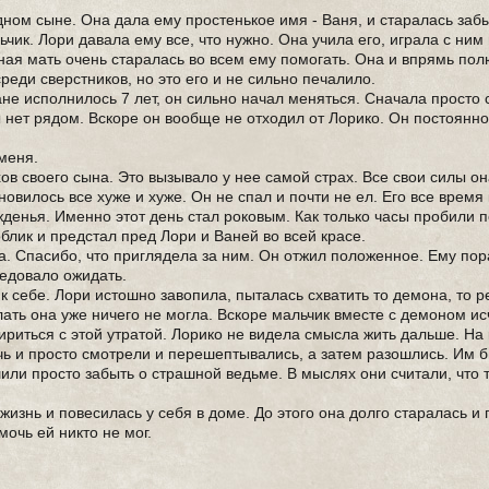
дном сыне. Она дала ему простенькое имя - Ваня, и старалась забы
чик. Лори давала ему все, что нужно. Она учила его, играла с ним
нная мать очень старалась во всем ему помогать. Она и впрямь по
реди сверстников, но это его и не сильно печалило.
Ване исполнилось 7 лет, он сильно начал меняться. Сначала просто
ы нет рядом. Вскоре он вообще не отходил от Лорико. Он постоянно
 меня.
хов своего сына. Это вызывало у нее самой страх. Все свои силы о
новилось все хуже и хуже. Он не спал и почти не ел. Его все время 
денья. Именно этот день стал роковым. Как только часы пробили 
лик и предстал пред Лори и Ваней во всей красе.
ма. Спасибо, что приглядела за ним. Он отжил положенное. Ему пор
следовало ожидать.
к себе. Лори истошно завопила, пыталась схватить то демона, то р
лать она уже ничего не могла. Вскоре мальчик вместе с демоном ис
ириться с этой утратой. Лорико не видела смысла жить дальше. На 
очь и просто смотрели и перешептывались, а затем разошлись. Им 
шили просто забыть о страшной ведьме. В мыслях они считали, что 
жизнь и повесилась у себя в доме. До этого она долго старалась и
мочь ей никто не мог.