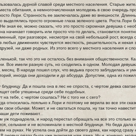
льзовалась дурной славой среди местного населения. Старые жите
о места обитания, а немногочисленная молодежь в свою очередь пр
просто Лори. Странность ее заключалась даже во внешности. Длинн
го выделялись просто огромные глаза зеленого цвета. Роста Лори 
Не зная ее, можно сказать, что это просто скромная девушка с не
она начинает говорить или просто что-то делать, становится понятно
дменный, при разговоре, несмотря на свой небольшой рост, всегда 
 а в любых движениях чувствуется жесткость, решительность и некая 
друзей, ни даже родных. Из этого всего у местного населения и сл
енькой, так что это не осталось без внимания общественности. Ка
и. Все имели разную суть, но сходились в одном. Молодая девушк
 месяц. В народе пошел слух, что ведьма просто заблудилась и ум
торий, иногда они доходили и до абсурда. Допустим, одна из пожи
шу блудницу. Да и пошла она в лес не спроста, с чертом девка сватае
и ищет себе утешенье среди себе подобных.
ут на тебе, с чертом сошлась? Ни с того ни с сего?
да относилась лояльно к Лори и поэтому не верила во все эти сказ
там свои обычаи. Может, и не свататься пошла, ну так точно навести
ваши дети поживают...
сем уж поднадоела, и народ перестал обращать на все это столько 
тся, сельчане и не вспоминали о местной блуднице. Но беда дала о
ем на руках. Не успела она дойти до своего дома, как народ сразу
 В первых рядах была уже знакомая нам дама. Ну и, конечно, молч