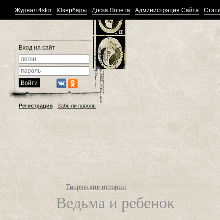
Журнал 4stor
Юзербары
Доска Почета
Администрация Сайта
Стати
Вход на сайт
Регистрация
Забыли пароль
Творческие истории
Ведьма и ребенок