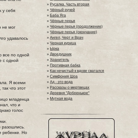
»
Русалка. Часть вторая
»
Чёрный ручей
к у себя
»
Баба Яга
»
Чёрные перья
»
Чёрные перья (продолжение)
о не мог
»
Чёрные перья (окончание)
»
Ангел, Черт и Врач
олго удавалось
»
Черная курица
»
Ырка
»
Двоедушник
о все по одной
»
Хранитель
е с одной
»
Противная бабка
»
Как нечистый к вдове сватался
»
Симфония Шоа
»
Ад - это вода
ала. Я всеми
»
Рассказы о мертвецах
так что этот
»
Деревня "Добренькое"
»
Мутная вода
 лицо младенца
нал, что и
днако голос
ики.
е разошлись.
е ребенке. Но