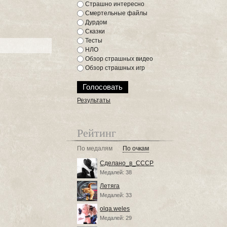
Страшно интересно
Смертельные файлы
Дурдом
Сказки
Тесты
НЛО
Обзор страшных видео
Обзор страшных игр
Результаты
Рейтинг
По медалям
По очкам
Сделано_в_СССР
Медалей: 38
Летяга
Медалей: 33
olqa.weles
Медалей: 29