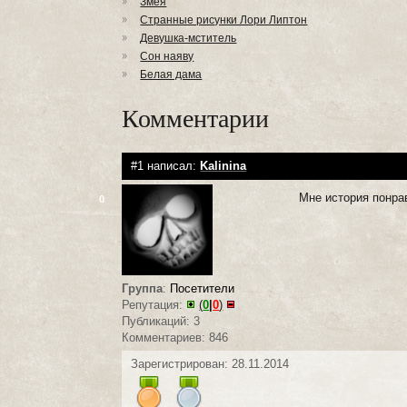
Змея
Странные рисунки Лори Липтон
Девушка-мститель
Сон наяву
Белая дама
Комментарии
#1 написал:
Kalinina
Мне история понра
0
Группа
:
Посетители
Репутация:
(
0
|
0
)
Публикаций: 3
Комментариев: 846
Зарегистрирован: 28.11.2014