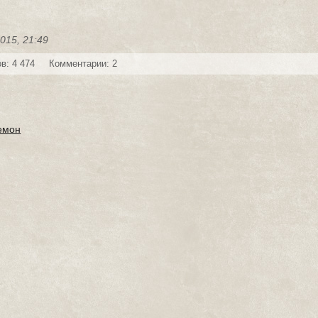
015, 21:49
в: 4 474
Комментарии: 2
емон