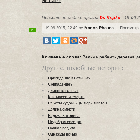
Источник
.
Новость отредактировал
Dr. Kripke
- 19-06-2
19-06-2015, 22:49 by
Marion Phauna
Просмотро
+9
Ключевые слова:
Ведьма
ребенок
деревня
д
Другие, подобные истории:
Привидение в ботинках
Совпадение?
Длинные волосы
Клиническая смерть
Работы художницы Лори Липтон
Долина смерти
Ведьма Катерина
Недобрая соседка
Ночная ведьма
Однажды ночью