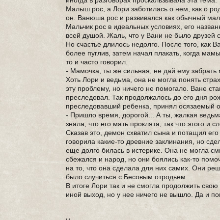
иногда в разговорах проскальзывала эта тема.
Малыш рос, а Лори заботилась о нем, как о ро
он. Ванюша рос и развивался как обычный маль
Мальчик рос в идеальных условиях, его назва
всей душой. Жаль, что у Вани не было друзей с
Но счастье длилось недолго. После того, как 
более пуглив, затем начал плакать, когда мам
то и часто говорил.
- Мамочка, ты же сильная, не дай ему забрать
Хоть Лори и ведьма, она не могла понять стра
эту проблему, но ничего не помогало. Ване ста
преследовал. Так продолжалось до его дня рож
преследовавший ребенка, принял осязаемый об
- Пришло время, дорогой... А ты, жалкая ведь
знала, что его мать проклята, так что этого и 
Сказав это, демон схватил сына и потащил его 
говорила какие-то древние заклинания, но сде
еще долго билась в истерике. Она не могла см
сбежался и народ, но они боялись как-то пом
на то, что она сделала для них самих. Они ре
было случиться с Бесовым отродьем.
В итоге Лори так и не смогла продолжить свою 
иной выход, но у нее ничего не вышло. Да и по