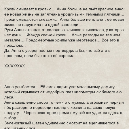
Кровь смывается кровью… Анна больше не пьёт красное вино:
её новая жизнь не запятнана уродливыми тёмными пятнами…
Грехи смываются слезами… Анна больше не плачет: её новая
жизнь не нарушила ни одной заповеди…
Руки Анны отвыкли от холодных клинков и кинжалов, у которых
нет души… Жажда свежей крови… Алые разводы на тёмном
металле… Предсмертные хрипы уже мертвецов… Всё это в
прошлом…
Да, Анна с уверенностью подтвердила бы, что всё это в
прошлом, если бы кто-то её спросил.
ХХ/XX/XXX
Анна улыбается… Её смех дарит уют маленькому домику,
который скрывают от недобрых глаз километры любимого ею
леса.
Анна оживлённо спорит о чём-то с мужем, а огромный чёрный
пёс растеряно переводит взгляд с хозяина на свою новую
подругу… Через некоторое время ему всё же удается сделать
выбор…
Зеленоглазый шатен удивлённо смотрит на вцепившегося в
его штанину пса.