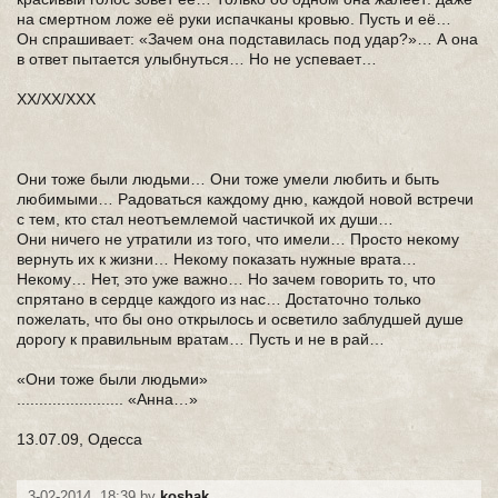
на смертном ложе её руки испачканы кровью. Пусть и её…
Он спрашивает: «Зачем она подставилась под удар?»… А она
в ответ пытается улыбнуться… Но не успевает…
ХХ/XX/XXX
Они тоже были людьми… Они тоже умели любить и быть
любимыми… Радоваться каждому дню, каждой новой встречи
с тем, кто стал неотъемлемой частичкой их души…
Они ничего не утратили из того, что имели… Просто некому
вернуть их к жизни… Некому показать нужные врата…
Некому… Нет, это уже важно… Но зачем говорить то, что
спрятано в сердце каждого из нас… Достаточно только
пожелать, что бы оно открылось и осветило заблудшей душе
дорогу к правильным вратам… Пусть и не в рай…
«Они тоже были людьми»
........................ «Анна…»
13.07.09, Одесса
3-02-2014, 18:39 by
koshak