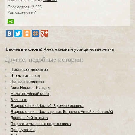
Просмотров: 2 535
Комментарии: 0
+2
Ключевые слова:
Анна
наемный убийца
новая жизнь
Другие, подобные истории:
Цыганское проклятие
Что душит ночью
Портрет покойника
Анна Норман. Театрал
Мама, не убивай меня
В кипятке
Я здесь хозяин! Часть 6. В домике лесника
Я здесь хозяин. Часть третья. Встреча с Анной и её семьёй
Дорога в Рай открыта
Подсказка умершего родственника
Предчувствие