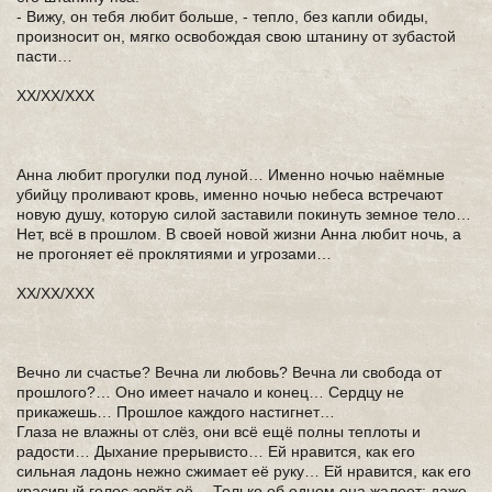
- Вижу, он тебя любит больше, - тепло, без капли обиды,
произносит он, мягко освобождая свою штанину от зубастой
пасти…
ХХ/XX/XXX
Анна любит прогулки под луной… Именно ночью наёмные
убийцу проливают кровь, именно ночью небеса встречают
новую душу, которую силой заставили покинуть земное тело…
Нет, всё в прошлом. В своей новой жизни Анна любит ночь, а
не прогоняет её проклятиями и угрозами…
ХХ/XX/XXX
Вечно ли счастье? Вечна ли любовь? Вечна ли свобода от
прошлого?… Оно имеет начало и конец… Сердцу не
прикажешь… Прошлое каждого настигнет…
Глаза не влажны от слёз, они всё ещё полны теплоты и
радости… Дыхание прерывисто… Ей нравится, как его
сильная ладонь нежно сжимает её руку… Ей нравится, как его
красивый голос зовёт её… Только об одном она жалеет: даже