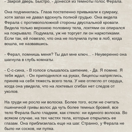
- Закрой дверь. Быстро, - донесся из темноты голос Ферала.
Она подчинилась. Глаза постепенно привыкали к сумраку,
хотя запах не давал вдохнуть полной грудью. Она видела
Ферала с противоположной стороны двуспальной кровати.
Видела только верхнюю половину тела, локтями он опирался
на покрывало. Подумала, уж не торгует ли он наркотиками.
Если так, ей повезло, что она не получила пулю в лоб, когда
вошла, не назвавшись.
- Ферал, помнишь меня? Ты дал мне ключ... - Неуверенно она
шагнула в глубь комнаты.
- С-с-сина, - В голосе слышалось шипение, - Да. Я помню. Я
тебя ждал, - Он приподнялся на руках, бицепсы напряглись,
приняв на себя тяжесть всего тела. У нее отлегло от сердца,
когда она увидела, что на локтевых сгибах нет следов от
уколов.
На груди не росло ни волоска. Более того, если не считать
пшеничной гривы волос да чуть более темных бровей, все
тело Ферала было гладким, как стекло: ни единого волоска. Во
всяком случае, на тех частях тела, которые открылись ее
глазам. Она приблизилась еще на шаг. Странно, у Ферала не
было ни сосков, ни пупка.