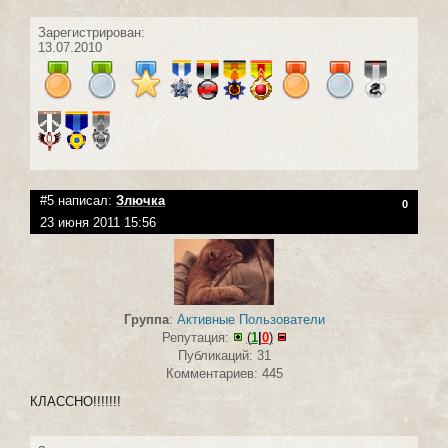
Зарегистрирован:
13.07.2010
#5 написал:
Злючка
0
23 июня 2011 15:56
Группа
:
Активные Пользователи
Репутация:
(
1
|
0
)
Публикаций: 31
Комментариев: 445
КЛАССНО!!!!!!!