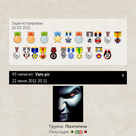
Зарегистрирован:
16.03.2011
#3 написал:
Vam-pir
0
22 июня 2011 20:11
Группа
:
Посетители
Репутация:
(
0
|
0
)