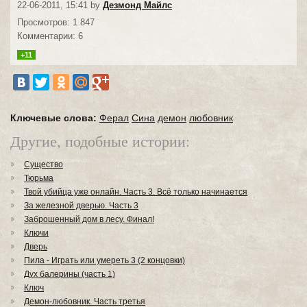
22-06-2011, 15:41 by
Дезмонд Майлс
Просмотров: 1 847
Комментарии: 6
+11
Ключевые слова:
Ферал
Сина
демон
любовник
Другие, подобные истории:
Существо
Тюрьма
Твой убийца уже онлайн. Часть 3. Всё только начинается
За железной дверью. Часть 3
Заброшенный дом в лесу. Финал!
Ключи
Дверь
Пила - Играть или умереть 3 (2 концовки)
Дух балерины (часть 1)
Ключ
Демон-любовник. Часть третья