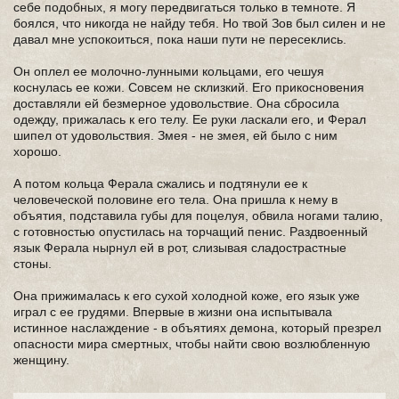
себе подобных, я могу передвигаться только в темноте. Я
боялся, что никогда не найду тебя. Но твой Зов был силен и не
давал мне успокоиться, пока наши пути не пересеклись.
Он оплел ее молочно-лунными кольцами, его чешуя
коснулась ее кожи. Совсем не склизкий. Его прикосновения
доставляли ей безмерное удовольствие. Она сбросила
одежду, прижалась к его телу. Ее руки ласкали его, и Ферал
шипел от удовольствия. Змея - не змея, ей было с ним
хорошо.
А потом кольца Ферала сжались и подтянули ее к
человеческой половине его тела. Она пришла к нему в
объятия, подставила губы для поцелуя, обвила ногами талию,
с готовностью опустилась на торчащий пенис. Раздвоенный
язык Ферала нырнул ей в рот, слизывая сладострастные
стоны.
Она прижималась к его сухой холодной коже, его язык уже
играл с ее грудями. Впервые в жизни она испытывала
истинное наслаждение - в объятиях демона, который презрел
опасности мира смертных, чтобы найти свою возлюбленную
женщину.