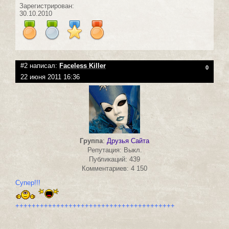
Зарегистрирован:
30.10.2010
#2 написал:
Faceless Killer
0
22 июня 2011 16:36
Группа
:
Друзья Сайта
Репутация: Выкл.
Публикаций: 439
Комментариев: 4 150
Супер!!!
+++++++++++++++++++++++++++++++++++++++