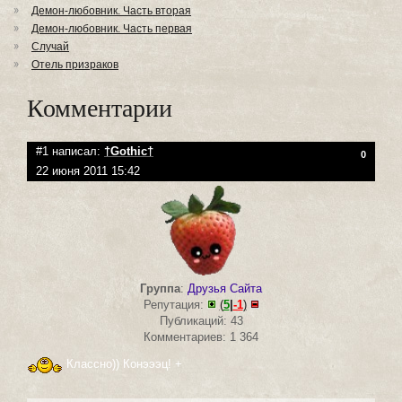
Демон-любовник. Часть вторая
Демон-любовник. Часть первая
Случай
Отель призраков
Комментарии
#1 написал:
†Gothic†
0
22 июня 2011 15:42
Группа
:
Друзья Сайта
Репутация:
(
5
|
-1
)
Публикаций: 43
Комментариев: 1 364
Классно)) Конэээц! +