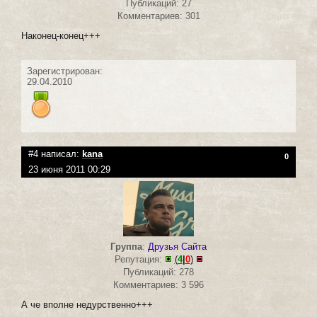
Публикаций: 27
Комментариев: 301
Наконец-конец+++
Зарегистрирован:
29.04.2010
#4 написал:
kana
0
23 июня 2011 00:29
Группа
:
Друзья Сайта
Репутация:
(
4
|
0
)
Публикаций: 278
Комментариев: 3 596
А че вполне недурственно+++