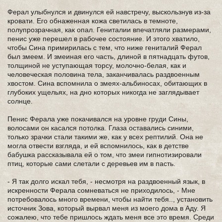
Ферал улыбнулся и двинулся ей навстречу, выскользнув из-за
кровати. Его обнаженная кожа светилась в темноте,
полупрозрачная, как опал. Гениталии впечатляли размерами,
пенис уже перешел в рабочее состояние. И этого хватило,
чтобы Сина примирилась с тем, что ниже гениталий Ферал
был змеем. И змеиная его часть, длиной в пятнадцать футов,
толщиной не уступающая торсу, молочно-белая, как и
человеческая половина тела, заканчивалась раздвоенным
хвостом. Сина вспомнила о змеях-альбиносах, обитающих в
глубоких ущельях, на дно которых никогда не заглядывает
солнце.
Пенис Ферала уже покачивался на уровне груди Сины,
волосами он касался потолка. Глаза оставались синими,
только зрачки стали такими же, как у всех рептилий. Она не
могла отвести взгляда, и ей вспомнилось, как в детстве
бабушка рассказывала ей о том, что змеи гипнотизировали
птиц, которые сами слетали с деревьев им в пасть.
- Я так долго искал тебя, - несмотря на раздвоенный язык, в
искренности Ферала сомневаться не приходилось, - Мне
потребовалось много времени, чтобы найти тебя.., установить
источник Зова, который вырвал меня из моего дома в Аду. Я
сожалею, что тебе пришлось ждать меня все это время. Среди