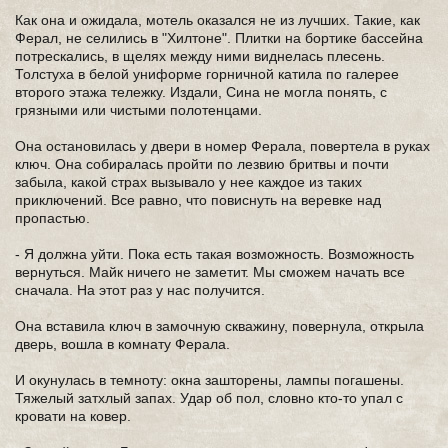
Как она и ожидала, мотель оказался не из лучших. Такие, как
Ферал, не селились в "Хилтоне". Плитки на бортике бассейна
потрескались, в щелях между ними виднелась плесень.
Толстуха в белой униформе горничной катила по галерее
второго этажа тележку. Издали, Сина не могла понять, с
грязными или чистыми полотенцами.
Она остановилась у двери в номер Ферала, повертела в руках
ключ. Она собиралась пройти по лезвию бритвы и почти
забыла, какой страх вызывало у нее каждое из таких
приключений. Все равно, что повиснуть на веревке над
пропастью.
- Я должна уйти. Пока есть такая возможность. Возможность
вернуться. Майк ничего не заметит. Мы сможем начать все
сначала. На этот раз у нас получится.
Она вставила ключ в замочную скважину, повернула, открыла
дверь, вошла в комнату Ферала.
И окунулась в темноту: окна зашторены, лампы погашены.
Тяжелый затхлый запах. Удар об пол, словно кто-то упал с
кровати на ковер.