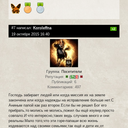
#7 написал:
Koroleffna
+2
19 октября 2015 16:40
Группа
:
Посетители
Репутация:
(
62
|
0
)
Публикаций: 6
Комментариев: 497
Господь забирает людей или когда миссия их на земле
закончена или когда надежды на исправление больше нет.С
Аниным папой как раз второе.Если бы не решил Бог его
прибрать,то молись не молись,пожил бы ещё изувер,просто
совпало.И что интересно,таких ведь случаев много и они
реальны.Мало того,что эти горе-папаши всю жизнь
издеваются над своими семьями,так ещё и дети их,от