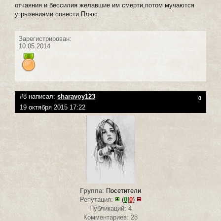
отчаяния и бессилия желавшие им смерти,потом мучаются
угрызениями совести.Плюс.
Зарегистрирован:
10.05.2014
#8 написал:
sharavoy123
0
19 октября 2015 17:22
Группа
:
Посетители
Репутация:
(
0
|
0
)
Публикаций: 4
Комментариев: 28