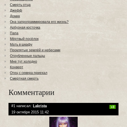
Смерть отца
Джефф
Домик
Она запрограммировала его жизнь?
Арбузная косточка
Папа
Мёртвый посёлок
Мать в шкафу
Проклятые землёй и небесами
Отрубленные пальцы
Мне тут холодно
Конверт
Отец с севера приехал
Смертная смерть
Комментарии
#1 написал:
Lakrista
+3
19 октября 2015 11:42