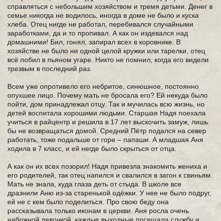
справляться с небольшим хозяйством и тремя детьми. Денег в
семье никогда не водилось, иногда в доме не было и куска
хлеба. Отец нигде не работал, перебивался случайными
заработками, да и то пропивал. А как он издевался над
домашними! Бил, гонял, запирал всех в коровнике. В
хозяйстве не было ни одной целой кружки или тарелки, отец
всё побил в пьяном угаре. Никто не помнил, когда его видели
трезвым в последний раз.
Всем уже опротивело его небритое, синюшное, постоянно
опухшее лицо. Почему мать не бросала его? Ей некуда было
пойти, дом принадлежал отцу. Так и мучилась всю жизнь, но
детей воспитала хорошими людьми. Старшая Надя поехала
учиться в райцентр и решила в 17 лет выскочить замуж, лишь
бы не возвращаться домой. Средний Пётр подался на север
работать, тоже подальше от горе – папаши. А младшая Аня
ходила в 7 класс, и ей негде было скрыться от отца.
А как он их всех позорил! Надя привезла знакомить жениха и
его родителей, так отец напился и свалился в загон к свиньям.
Мать не знала, куда глаза деть от стыда. В школе все
дразнили Аню из-за старенькой одёжки. У нее не было подруг,
ей не с кем было поделиться. Про свою беду она
рассказывала только иконам в церкви. Аня росла очень
набожной девочкой, каждые выходные посещала службу и