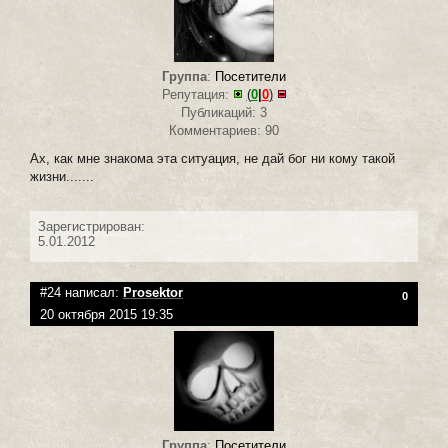
Группа
:
Посетители
Репутация:
(
0
|
0
)
Публикаций: 3
Комментариев: 90
Ах, как мне знакома эта ситуация, не дай бог ни кому такой
жизни.......
Зарегистрирован:
5.01.2012
#24 написал:
Prosektor
0
20 октября 2015 19:35
Группа
:
Посетители