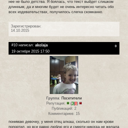
нее не было детства. Я боялась, что текст выйдет слишком
длинным, да и многим будет не очень интересно читать обо
всех издевательствах, получилось слегка скомканно.
Зарегистрирован:
14.10.2015
#10 написал:
akolaja
0
19 октября 2015 17:50
Группа
:
Посетители
Репутация:
(
3
|
0
)
Публикаций: 2
Комментариев: 15
понимаю девочку, у меня отец алкаш, сколько он нам крови
попортил, но все равно люблю его и смерти никогда не желала