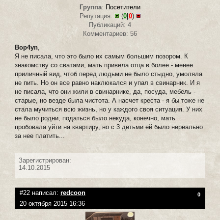
Группа
:
Посетители
Репутация:
(
0
|
0
)
Публикаций: 4
Комментариев: 56
Bop4yn
,
Я не писала, что это было их самым большим позором. К
знакомству со сватами, мать привела отца в более - менее
приличный вид, чтоб перед людьми не было стыдно, умоляла
не пить. Но он все равно наклюкался и упал в свинарник. И я
не писала, что они жили в свинарнике, да, посуда, мебель -
старые, но везде была чистота. А насчет креста - я бы тоже не
стала мучиться всю жизнь, но у каждого своя ситуация. У них
не было родни, податься было некуда, конечно, мать
пробовала уйти на квартиру, но с 3 детьми ей было нереально
за нее платить...
Зарегистрирован:
14.10.2015
#22 написал:
redcoon
0
20 октября 2015 16:36