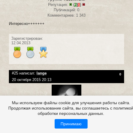
Репутация:
(
2
|
0
)
Публикаций: 0
Комментариев: 1 343
Интересно+++++++
Зарегистрирован:
12.04.2013
#25 написал:
lange
0
20 октября 2015 20:13
Мы используем файлы cookie для улучшения работы сайта.
Продолжая использование сайта, вы соглашаетесь с политико
обработки персональных данных.
Группа
:
Посетители
Принимаю
Репутация:
(
0
|
0
)
Публикаций: 2