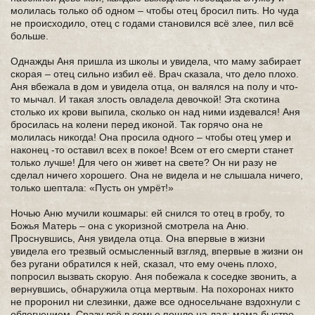
молилась только об одном – чтобы отец бросил пить. Но чуда
не происходило, отец с годами становился всё злее, пил всё
больше.
Однажды Аня пришла из школы и увидела, что маму забирает
скорая – отец сильно избил её. Врач сказала, что дело плохо.
Аня вбежала в дом и увидела отца, он валялся на полу и что-
то мычал. И такая злость овладела девочкой! Эта скотина
столько их крови выпила, сколько он над ними издевался! Аня
бросилась на колени перед иконой. Так горячо она не
молилась никогда! Она просила одного – чтобы отец умер и
наконец -то оставил всех в покое! Всем от его смерти станет
только лучше! Для чего он живет на свете? Он ни разу не
сделал ничего хорошего. Она не видела и не слышала ничего,
только шептала: «Пусть он умрёт!»
Ночью Аню мучили кошмары: ей снился то отец в гробу, то
Божья Матерь – она с укоризной смотрела на Аню.
Проснувшись, Аня увидела отца. Она впервые в жизни
увидела его трезвый осмысленный взгляд, впервые в жизни он
без ругани обратился к ней, сказал, что ему очень плохо,
попросил вызвать скорую. Аня побежала к соседке звонить, а
вернувшись, обнаружила отца мертвым. На похоронах никто
не проронил ни слезинки, даже все односельчане вздохнули с
облегчением. Сразу всё в семье пошло на лад: мама быстро