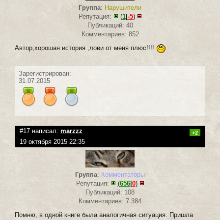
Группа
:
Нарушители
Репутация:
(
1
|
-5
)
Публикаций: 40
Комментариев: 852
Автор,хорошая история ,лови от меня плюс!!!!
Зарегистрирован:
31.07.2015
#17 написал:
marzzz
+2
19 октября 2015 22:35
Группа
:
Комментаторы
Репутация:
(
656
|
0
)
Публикаций: 108
Комментариев: 7 384
Помню, в одной книге была аналогичная ситуация. Пришла