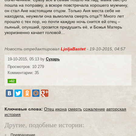
пошла на поправку, а вскоре повстречала хорошего мужчину,
он стал Ане настоящим отцом. Только Аня места себе не
находила, неужели она вымолила смерть отца?! Много лет
прошло с тех пор, но почти каждую ночь снится ей отец –
пьяный, опухший, грозится придушить её, и Божья Матерь
укоризненно качает головой…
Новость отредактировал
LjoljaBastet
- 19-10-2015, 04:57
19-10-2015, 05:13 by
Сухарь
Просмотров: 10 279
Комментарии: 35
+62
Ключевые слова:
Отец
икона
смерть
сожаление
авторская
история
Другие, подобные истории:
Превращение