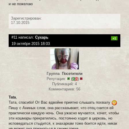
и не пожелаю
Зарегистрирован:
17.10.2015
#11 написал:
Сухарь
+1
19 октября 2015 18:03
Группа
:
Посетители
Репутация:
(
0
|
0
)
Публикаций: 4
Комментариев: 56
Tata
,
Тата, спасибо! От Вас вдвойне приятно слышать похвалу
Пишу с Аниных слов, она рассказывает, что отец снится ей
практически каждую ночь. Она ужасно мучается, хочет, чтобы
эти кошмары прекратились, постоянно ходит в церковь, но
исповедаться стыдится, к знахаркам тоже боится идти, никак
не может она признаться в своем грехе.