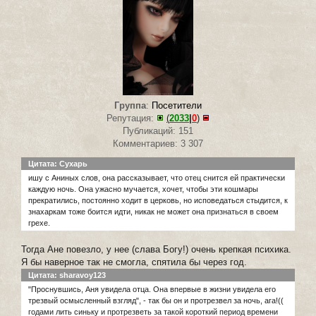
Группа
:
Посетители
Репутация:
(
2033
|
0
)
Публикаций: 151
Комментариев: 3 307
Цитата: Сухарь
ишу с Аниных слов, она рассказывает, что отец снится ей практически
каждую ночь. Она ужасно мучается, хочет, чтобы эти кошмары
прекратились, постоянно ходит в церковь, но исповедаться стыдится, к
знахаркам тоже боится идти, никак не может она признаться в своем
грехе.
Тогда Ане повезло, у нее (слава Богу!) очень крепкая психика.
Я бы наверное так не смогла, спятила бы через год.
Цитата: sharavoy123
"Проснувшись, Аня увидела отца. Она впервые в жизни увидела его
трезвый осмысленный взгляд", - так бы он и протрезвел за ночь, ага!((
годами лить синьку и протрезветь за такой короткий период времени