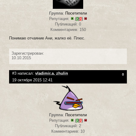
Группа
:
Посетители
Репутация:
(
0
|
0
)
Публикаций: 0
Комментариев: 150
Понимаю отчаяние Ани, жалко её. Плюс.
Зарегистрирован:
10.10.2015
#3 написал:
vladimir.a. zhulin
0
19 октября 2015 12:41
Группа
:
Посетители
Репутация:
(
0
|
0
)
Публикаций: 2
Комментариев: 10