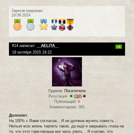
Зарегистрирован:
19.09.2014
#14 написал:
__AELITA__
+1
19 октября 2015 19:22
Группа
:
Посетители
Репутация:
(
1
|
0
)
Публикаций: 9
Комментариев: 391
Долгопят
,
На 100% с Вами согласна... И не должна мучить совесть....
Нельзя всю жизнь терпеть такое, да ещё и закрывать глаза на
то, что этот горе-папаша мог мать убить... Я считаю, что