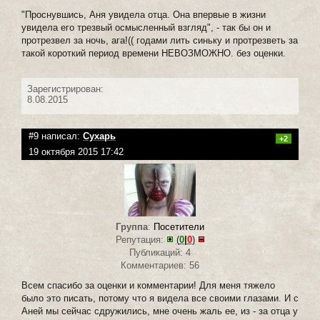
"Проснувшись, Аня увидела отца. Она впервые в жизни
увидела его трезвый осмысленный взгляд", - так бы он и
протрезвел за ночь, ага!(( годами лить синьку и протрезветь за
такой короткий период времени НЕВОЗМОЖНО. без оценки.
Зарегистрирован:
8.08.2015
#9 написал:
Сухарь
+2
19 октября 2015 17:42
Группа
:
Посетители
Репутация:
(
0
|
0
)
Публикаций: 4
Комментариев: 56
Всем спасибо за оценки и комментарии! Для меня тяжело
было это писать, потому что я видела все своими глазами. И с
Аней мы сейчас сдружились, мне очень жаль ее, из - за отца у