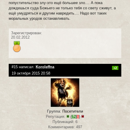
попустительство злу-это ещё большее зло.... А пока
дождешься суда Божьего не только тебя со свету сживут, а
ещё умудряться и другим навредить.... Надо вот таких
моральных уродов останавливать.
Зарегистрирован:
20.02.2012
#15 написал:
Koroleffna
+2
19 октября 2015 20:58
Группа
:
Посетители
Репутация:
(
62
|
0
)
Публикаций: 6
Комментариев: 497