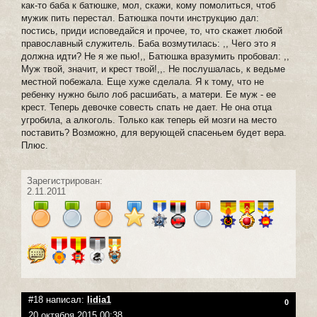
как-то баба к батюшке, мол, скажи, кому помолиться, чтоб
мужик пить перестал. Батюшка почти инструкцию дал:
постись, приди исповедайся и прочее, то, что скажет любой
православный служитель. Баба возмутилась: ,, Чего это я
должна идти? Не я же пью!,, Батюшка вразумить пробовал: ,,
Муж твой, значит, и крест твой!,,. Не послушалась, к ведьме
местной побежала. Еще хуже сделала. Я к тому, что не
ребенку нужно было лоб расшибать, а матери. Ее муж - ее
крест. Теперь девочке совесть спать не дает. Не она отца
угробила, а алкоголь. Только как теперь ей мозги на место
поставить? Возможно, для верующей спасеньем будет вера.
Плюс.
Зарегистрирован:
2.11.2011
#18 написал:
lidia1
0
20 октября 2015 00:38