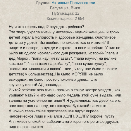
Группа
:
Активные Пользователи
Репутация: Выкл.
Публикаций: 12
Комментариев: 2 654
Ну и что теперь надо? осуждать ребенка?
Эта тварь украла жизнь у четверых- бедной женщины и троих
детей! Украла молодость и здоровье женщины, счастливое
детство у деток .Вы вообще понимаете как они жили? В
нищете и позоре, в нужде и страхе , в вони и побоях. У них не
было ни одного нормального дня рождения, историй- "папа и
дед Мороз", "папа научил плавать", "папа научил на велике
кататься", "папа взял на рыбалку", "папа купил куклу",
"шашлыки- машлыки и папка"...все , что у нас было в нашем
детстве( у большинства)..Не было МОРЯ!!!! не было
выходных, не было просто спокойных дней....Это
круглосуточный АД навсегда.
И что? ребенок всю жизнь прожив в таком костре увидел , как
убивают мать? и что надо было медаль этой суке выдать, или
талоны на усиленное питание?! Я удивляюсь, как девочка его,
валяющегося на полу, не грохнула бутылкой на месте.
А ночью тварь такая протрезвевшая вдруг обрела
человеческое лицо и начался ХЭЛП. ХЭЛП? Короче, пусть
Аня живет спокойно, забрали этого героя его рогатые друзья,
видно срок пришел.