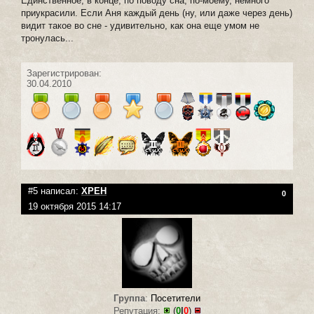
Единственное, в конце, по поводу сна, по-моему, немного
приукрасили. Если Аня каждый день (ну, или даже через день)
видит такое во сне - удивительно, как она еще умом не
тронулась...
Зарегистрирован:
30.04.2010
#5 написал:
ХРЕН
0
19 октября 2015 14:17
Группа
:
Посетители
Репутация:
(
0
|
0
)