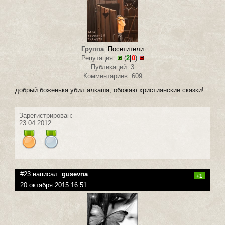
Группа
:
Посетители
Репутация:
(
2
|
0
)
Публикаций: 3
Комментариев: 609
добрый боженька убил алкаша, обожаю христианские сказки!
Зарегистрирован:
23.04.2012
#23 написал:
gusevna
+1
20 октября 2015 16:51