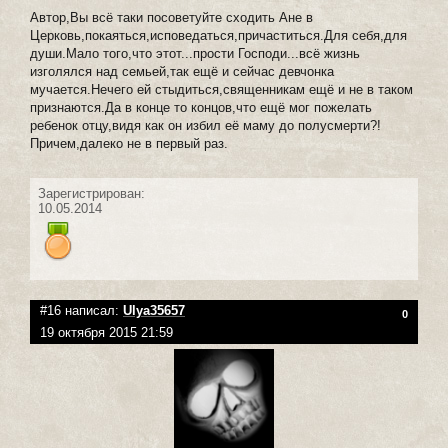
Автор,Вы всё таки посоветуйте сходить Ане в
Церковь,покаяться,исповедаться,причаститься.Для себя,для
души.Мало того,что этот...прости Господи...всё жизнь
изголялся над семьей,так ещё и сейчас девчонка
мучается.Нечего ей стыдиться,священникам ещё и не в таком
признаются.Да в конце то концов,что ещё мог пожелать
ребенок отцу,видя как он избил её маму до полусмерти?!
Причем,далеко не в первый раз.
Зарегистрирован:
10.05.2014
#16 написал:
Ulya35657
0
19 октября 2015 21:59