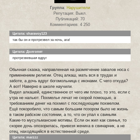
Группа
:
Нарушители
Репутация: Выкл.
Публикаций: 70
Комментариев: 4 250
Цитата: sharavoy123
так бы он и протрезвел за ночь, ага!
Цитата: Долгопят
протрезвевшая вдруг
Обычная сказка, направленная на размягчение завалов носа с
применением религии. Отец алкаш, мать вся в трудах и
заботе, а дочь вдруг богомольница с иконами. С чего откуда?
А вот! Наверно в школе научили.
Видел алкашей, единственное от чего им плохо, то это, если с
утра не нальют. Похмелье лечат не скорой помощью, а
требованием денег на похмел с последующим похмелом.
Ещё покоробило, что самым большим позором было не жизнь
в таком рабском состоянии, а то, что он упал к свиньям.
Какие-то мусульманские мотивы. Если он жил как свинья, то
скорее дочь опозорилась, привезя жениха в свинарник, а не
отец, находящийся в естественной среде.
Цитата: marzzz