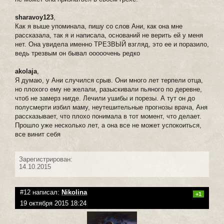
sharavoy123
,
Как я выше упоминала, пишу со слов Ани, как она мне
рассказала, так я и написала, оснований не верить ей у меня
нет. Она увидела именно ТРЕЗВЫЙ взгляд, это ее и поразило,
ведь трезвым он бывал ооооочень редко
akolaja
,
Я думаю, у Ани случился срыв. Они много лет терпели отца,
но плохого ему не желали, разыскивали пьяного по деревне,
чтоб не замерз нигде. Лечили ушибы и порезы. А тут он до
полусмерти избил маму, неутешительные прогнозы врача, Аня
рассказывает, что плохо понимала в тот момент, что делает.
Прошло уже несколько лет, а она все не может успокоиться,
все винит себя
Зарегистрирован:
14.10.2015
#12 написал:
Nikolina
+1
19 октября 2015 18:24