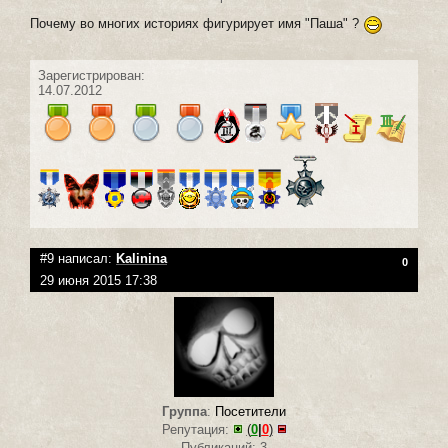
Почему во многих историях фигурирует имя "Паша" ?
Зарегистрирован:
14.07.2012
#9 написал:
Kalinina
0
29 июня 2015 17:38
Группа
:
Посетители
Репутация:
(
0
|
0
)
Публикаций: 3