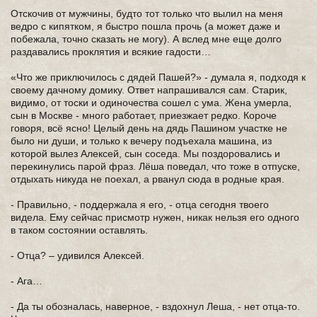
Отскочив от мужчины, будто тот только что вылил на меня
ведро с кипятком, я быстро пошла прочь (а может даже и
побежала, точно сказать не могу). А вслед мне еще долго
раздавались проклятия и всякие гадости…
«Что же приключилось с дядей Пашей?» - думала я, подходя к
своему дачному домику. Ответ напрашивался сам. Старик,
видимо, от тоски и одиночества сошел с ума. Жена умерла,
сын в Москве - много работает, приезжает редко. Короче
говоря, всё ясно! Целый день на дядь Пашином участке не
было ни души, и только к вечеру подъехала машина, из
которой вылез Алексей, сын соседа. Мы поздоровались и
перекинулись парой фраз. Лёша поведал, что тоже в отпуске,
отдыхать никуда не поехал, а рванул сюда в родные края.
- Правильно, - поддержала я его, - отца сегодня твоего
видела. Ему сейчас присмотр нужен, никак нельзя его одного
в таком состоянии оставлять.
- Отца? – удивился Алексей.
- Ага…
- Да ты обозналась, наверное, - вздохнул Леша, - нет отца-то.