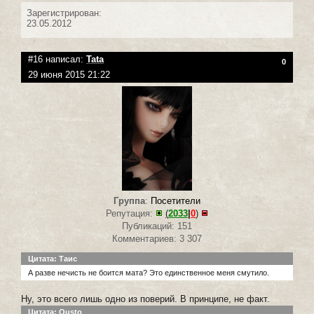
Зарегистрирован:
23.05.2012
#16 написал:
Tata
0
29 июня 2015 21:22
Группа
:
Посетители
Репутация:
(
2033
|
0
)
Публикаций: 151
Комментариев: 3 307
Цитата: Таис
А разве нечисть не боится мата? Это единственное меня смутило.
Ну, это всего лишь одно из поверий. В принципе, не факт.
Цитата: Qusto