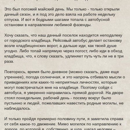
Это был погожий майский день. Мы только - только открыли
дачный сезон, и я под это дело взяла на работе недельку
отпуска. И вот я бодрыми шагами топала с автобусной
остановки в направлении любимой фазенды.
Хочу сказать, что наш дачный поселок находится неподалеку
от городского кладбища. Рейсовый автобус делает остановку
возле кладбищенских ворот, а дальше иди, как твоей душе
угодно. Либо топай напрямую через погост, либо иди в обход
кладбища, что, к слову сказать, удлиняет путь чуть ли не в три
раза.
Повторюсь, время было дневное (можно сказать, даже еще
утреннее), погода солнечная, и это напрочь отбивало мысли о
привидениях или каких-то неприятных личностях, которые
могут повстречаться мне на кладбище. Поэтому сойдя с
автобуса, я уверенно направилась прямой дорогой. На дворе
стоял понедельник, рабочий день - посему вокруг было
пустынно и людей, пожелавших навестить родные могилы, не
наблюдалось.
И только пройдя примерно половину пути, я заметила справа
от себя какое-то движение. Мимо могилок по направлению к
дороге, по которой я, собственно, и шла, шагал человек –