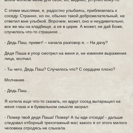
С этими мыслями, я, радостно улыбаясь, приблизилась к
соседу. Странно, но он, обычно такой доброжелательный, не
ответил мне улыбкой. Впрочем, может, оно и неудивительно,
все же мы на кладбище, а не в цирке. А может, не дай Боже,
случилось что-то страшное…
- Дядь Паш, привет! – начала разговор я, – На дачу?
Дядя Паша в упор смотрел на меня и, не изменяя выражения
лица, молчал.
- Ты чего, Дядь Паш? Случилось что? С сердцем плохо?
Молчание…
- Дядь Паш…
Я хотела еще что-то сказать, но вдруг сосед вытаращил на
меня глаза и в буквальном смысле заорал:
- Помер твой дядя Паша! Помер! А ты иди отсюда! - дальше
следовал отборный трехэтажный мат, какого я от этого милого
человека отродясь не слыхала.