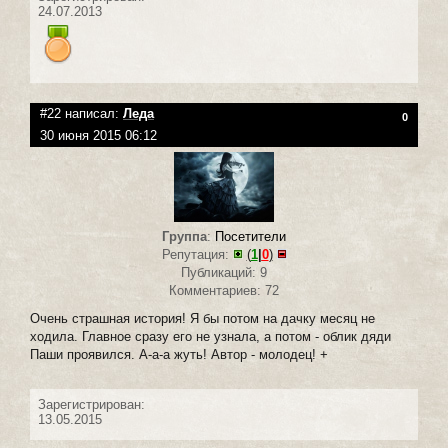
24.07.2013
#22 написал:
Леда
0
30 июня 2015 06:12
Группа
:
Посетители
Репутация:
(
1
|
0
)
Публикаций: 9
Комментариев: 72
Очень страшная история! Я бы потом на дачку месяц не
ходила. Главное сразу его не узнала, а потом - облик дяди
Паши проявился. А-а-а жуть! Автор - молодец! +
Зарегистрирован:
13.05.2015