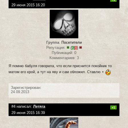
29 июня 2015 16:20
Группа
:
Посетители
Репутация:
(
0
|
0
)
Публикаций: 0
Комментариев: 3
Я помню бабуля говорила, что если приснится покойник то
матом его крой, а тут на яву и сам обложил. Ставлю +
Зарегистрирован:
24.09.2013
#4 написал:
Летяга
+1
29 июня 2015 16:39