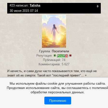
#23 написал:
Talisha
0
30 июня 2015 07:14
Группа
:
Посетители
Репутация:
(
2091
|
0
)
Публикаций: 74
Комментариев: 5 627
И нечисть, и сами духи часто показываются тем, кто ещё не
знает об их смерти. Такой вот "последний привет"... +
Только название истории - спойлер, не было неожиданности,
Мы используем файлы cookie для улучшения работы сайта.
когда д.Паша появился:(
Продолжая использование сайта, вы соглашаетесь с политико
обработки персональных данных.
Зарегистрирован:
18.05.2015
Принимаю