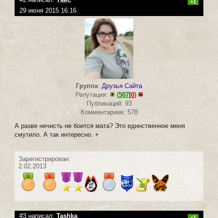
+1
29 июня 2015 16:16
Группа
:
Друзья Сайта
Репутация:
(
507
|
0
)
Публикаций: 93
Комментариев: 578
А разве нечисть не боится мата? Это единственное меня
смутило. А так интересно. +
Зарегистрирован:
2.02.2013
#3 написал:
Tashka
+1