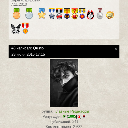
Зарегистрирован:
7.11.2010
#8 написал:
Qusto
0
29 июня 2015 17:15
Группа
:
Главные Редакторы
Репутация:
(
1005
|
-2
)
Публикаций: 341
Комментариев: 2 632