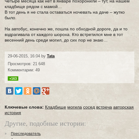
Четыре месяца как нет в январе похоронили – тут, на нашем
кладбище рядом с мамой…
В тот день я не стала оставаться ночевать на даче – жутко
было.
На автобус, конечно же, пошла по обходной дороге, да и то
вздрагивала от каждого шороха. Кто встретился мне в тот
весенний день среди могил, до сих пор не знаю…
29-06-2015, 16:04 by
Tata
Просмотров: 21 648
Комментарии: 49
+163
Ключевые слова:
Кладбище
могила
сосед
встреча
авторская
история
Другие, подобные истории:
Преследователь