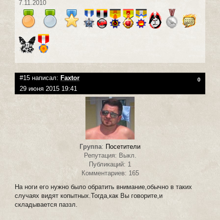
7.11.2010
#15 написал:
Faxtor
0
29 июня 2015 19:41
Группа
:
Посетители
Репутация: Выкл.
Публикаций: 1
Комментариев: 165
На ноги его нужно было обратить внимание,обычно в таких
случаях видят копытных.Тогда,как Вы говорите,и
складывается паззл.