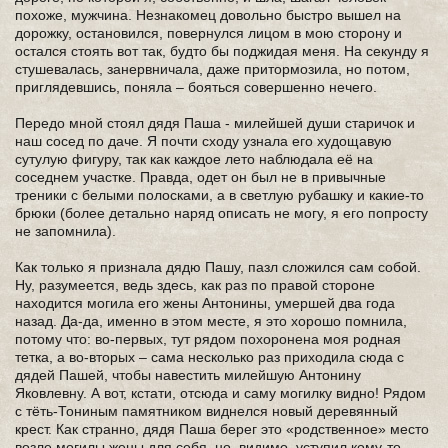
похоже, мужчина. Незнакомец довольно быстро вышел на
дорожку, остановился, повернулся лицом в мою сторону и
остался стоять вот так, будто бы поджидая меня. На секунду я
стушевалась, занервничала, даже притормозила, но потом,
приглядевшись, поняла – бояться совершенно нечего.
Передо мной стоял дядя Паша - милейшей души старичок и
наш сосед по даче. Я почти сходу узнала его худощавую
сутулую фигуру, так как каждое лето наблюдала её на
соседнем участке. Правда, одет он был не в привычные
треники с белыми полосками, а в светлую рубашку и какие-то
брюки (более детально наряд описать не могу, я его попросту
не запомнила).
Как только я признала дядю Пашу, пазл сложился сам собой.
Ну, разумеется, ведь здесь, как раз по правой стороне
находится могила его жены Антонины, умершей два года
назад. Да-да, именно в этом месте, я это хорошо помнила,
потому что: во-первых, тут рядом похоронена моя родная
тетка, а во-вторых – сама несколько раз приходила сюда с
дядей Пашей, чтобы навестить милейшую Антонину
Яковлевну. А вот, кстати, отсюда и саму могилку видно! Рядом
с тёть-Тониным памятником виднелся новый деревянный
крест. Как странно, дядя Паша берег это «родственное» место
возле могилы жены для себя, но, видимо, уступил кому-то.