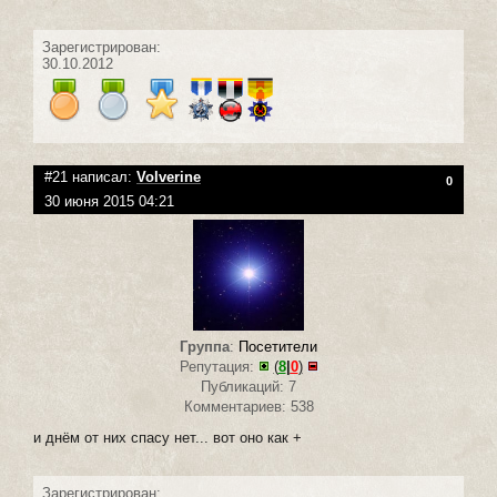
Зарегистрирован:
30.10.2012
#21 написал:
Volverine
0
30 июня 2015 04:21
Группа
:
Посетители
Репутация:
(
8
|
0
)
Публикаций: 7
Комментариев: 538
и днём от них спасу нет... вот оно как +
Зарегистрирован: