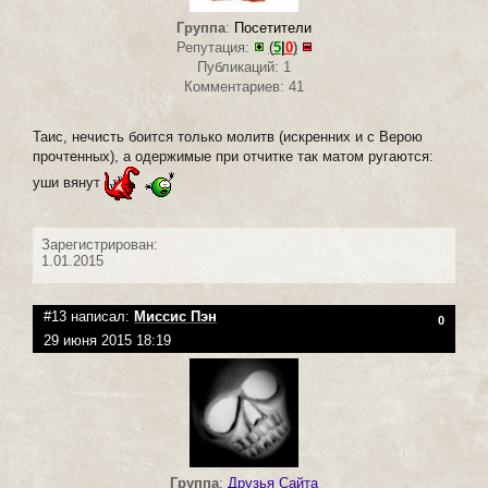
Группа
:
Посетители
Репутация:
(
5
|
0
)
Публикаций: 1
Комментариев: 41
Таис, нечисть боится только молитв (искренних и с Верою
прочтенных), а одержимые при отчитке так матом ругаются:
уши вянут
Зарегистрирован:
1.01.2015
#13 написал:
Миссис Пэн
0
29 июня 2015 18:19
Группа
:
Друзья Сайта