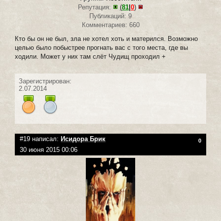
Репутация:
(
81
|
0
)
Публикаций: 9
Комментариев: 660
Кто бы он не был, зла не хотел хоть и матерился. Возможно
целью было побыстрее прогнать вас с того места, где вы
ходили. Может у них там слёт Чудищ проходил +
Зарегистрирован:
2.07.2014
#19 написал:
Исидора Брик
0
30 июня 2015 00:06