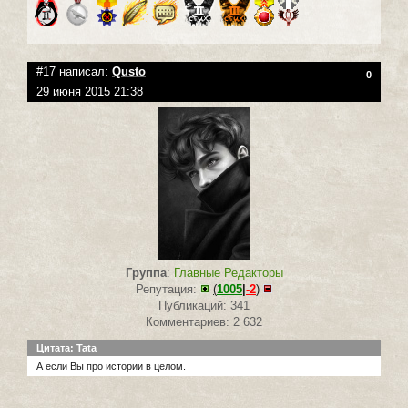
#17 написал:
Qusto
0
29 июня 2015 21:38
Группа
:
Главные Редакторы
Репутация:
(
1005
|
-2
)
Публикаций: 341
Комментариев: 2 632
Цитата: Tata
А если Вы про истории в целом.