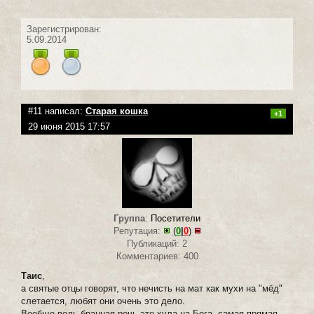
Зарегистрирован:
5.09.2014
#11 написал:
Старая кошка
+1
29 июня 2015 17:57
Группа
:
Посетители
Репутация:
(
0
|
0
)
Публикаций: 2
Комментариев: 400
Таис
,
а святые отцы говорят, что нечисть на мат как мухи на "мёд"
слетается, любят они очень это дело.
Вообще ведь бранная речь это хула на Бога, самая прямая.