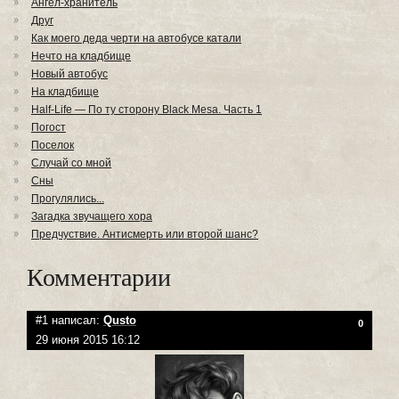
Ангел-хранитель
Друг
Как моего деда черти на автобусе катали
Нечто на кладбище
Новый автобус
На кладбище
Half-Life — По ту сторону Black Mesa. Часть 1
Погост
Поселок
Случай со мной
Сны
Прогулялись...
Загадка звучащего хора
Предчуствие. Антисмерть или второй шанс?
Комментарии
#1 написал:
Qusto
0
29 июня 2015 16:12