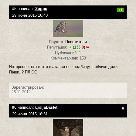
#5 написал:
Зорро
+1
29 июня 2015 16:40
Группа
:
Посетители
Репутация:
(
133
|
0
)
Публикаций: 1
Комментариев: 153
Интересно, кто ж это шатался по кладбищу в облике дяди
Паши..? ПЛЮС
Зарегистрирован:
26.11.2012
#6 написал:
LjoljaBastet
0
29 июня 2015 16:51