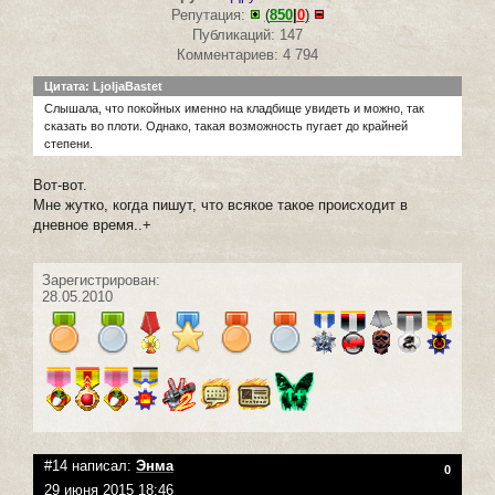
Репутация:
(
850
|
0
)
Публикаций: 147
Комментариев: 4 794
Цитата: LjoljaBastet
Слышала, что покойных именно на кладбище увидеть и можно, так
сказать во плоти. Однако, такая возможность пугает до крайней
степени.
Вот-вот.
Мне жутко, когда пишут, что всякое такое происходит в
дневное время..+
Зарегистрирован:
28.05.2010
#14 написал:
Энма
0
29 июня 2015 18:46