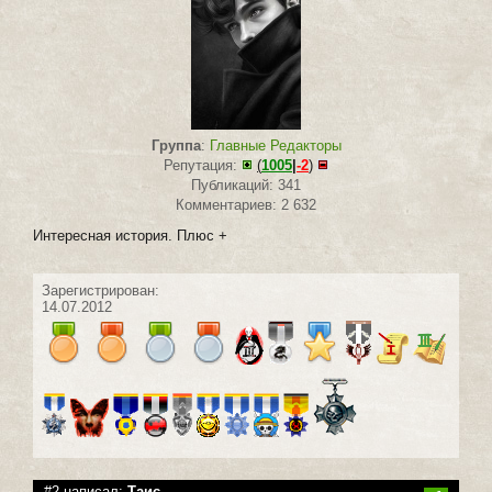
Группа
:
Главные Редакторы
Репутация:
(
1005
|
-2
)
Публикаций: 341
Комментариев: 2 632
Интересная история. Плюс +
Зарегистрирован:
14.07.2012
#2 написал:
Таис