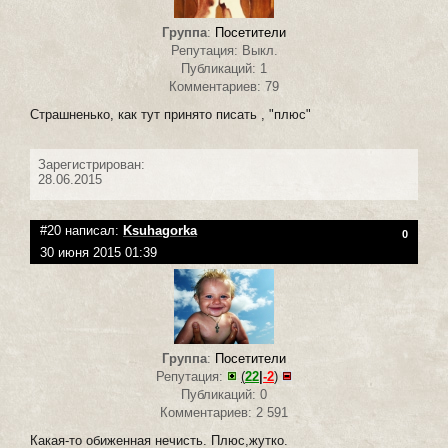
Группа
:
Посетители
Репутация: Выкл.
Публикаций: 1
Комментариев: 79
Страшненько, как тут принято писать , "плюс"
Зарегистрирован:
28.06.2015
#20 написал:
Ksuhagorka
0
30 июня 2015 01:39
Группа
:
Посетители
Репутация:
(
22
|
-2
)
Публикаций: 0
Комментариев: 2 591
Какая-то обиженная нечисть. Плюс,жутко.