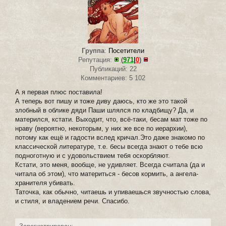
Группа
:
Посетители
Репутация:
(
971
|
0
)
Публикаций: 22
Комментариев: 5 102
А я первая плюс поставила!
А теперь вот пишу и тоже диву даюсь, кто же это такой
злобный в облике дяди Паши шлялся по кладбищу? Да, и
матерился, кстати. Выходит, что, всё-таки, бесам мат тоже по
нраву (вероятно, некоторым, у них же все по иерархии),
потому как ещё и гадости вслед кричал.Это даже знакомо по
классической литературе, т.е. бесы всегда знают о тебе всю
подноготную и с удовольствием тебя оскорбляют.
Кстати, это меня, вообще, не удивляет. Всегда считала (да и
читала об этом), что материться - бесов кормить, а ангела-
хранителя убивать.
Таточка, как обычно, читаешь и упиваешься звучностью слова,
и стиля, и владением речи. Спасибо.