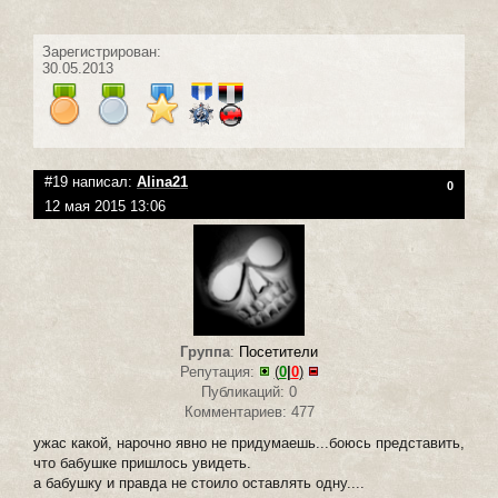
Зарегистрирован:
30.05.2013
#19 написал:
Alina21
0
12 мая 2015 13:06
Группа
:
Посетители
Репутация:
(
0
|
0
)
Публикаций: 0
Комментариев: 477
ужас какой, нарочно явно не придумаешь...боюсь представить,
что бабушке пришлось увидеть.
а бабушку и правда не стоило оставлять одну....