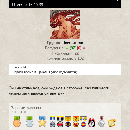
11 мая 2015 19:36
Группа
:
Посетители
Репутация:
(
971
|
0
)
Публикаций: 22
Комментариев: 5 102
Eifersucht,
Шерлок Холмс и Эркюль Пуаро отдыхают)))
Они не отдыхают, они рыдают в сторонке, периодически
нервно затягиваясь сигаретами.
Зарегистрирован:
7.11.2010