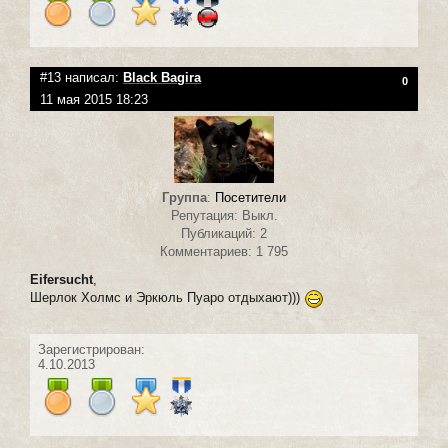
#13 написал:
Black Bagira
0
11 мая 2015 18:23
Группа
:
Посетители
Репутация: Выкл.
Публикаций: 2
Комментариев: 1 795
Eifersucht
,
Шерлок Холмс и Эркюль Пуаро отдыхают)))
Зарегистрирован:
4.10.2013