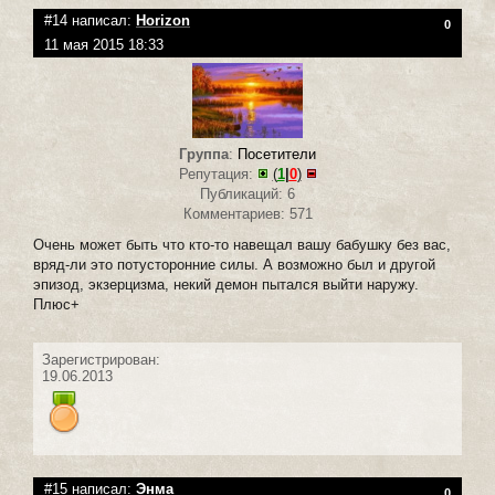
#14 написал:
Horizon
0
11 мая 2015 18:33
Группа
:
Посетители
Репутация:
(
1
|
0
)
Публикаций: 6
Комментариев: 571
Очень может быть что кто-то навещал вашу бабушку без вас,
вряд-ли это потусторонние силы. А возможно был и другой
эпизод, экзерцизма, некий демон пытался выйти наружу.
Плюс+
Зарегистрирован:
19.06.2013
#15 написал:
Энма
0