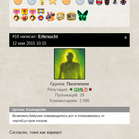
#18 написал:
Eifersucht
0
12 мая 2015 10:15
Группа
:
Посетители
Репутация:
(
104
|
-7
)
Публикаций: 29
Комментариев: 2 686
Цитата: Ksuhagorka
Возможно,бабушке померещилось,вот и отмахивалась от
чертей,устроя погром.
Согласен, тоже как вариант.