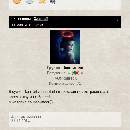
#4 написал:
ЗлюкаЯ
0
11 мая 2015 12:58
Группа
:
Посетители
Репутация:
(
4
|
0
)
Публикаций: 0
Комментариев: 71
Джулия Ванг обычная баба и ни какая не экстрасенс это
просто шоу и не более!
А история понравилась)) +
Зарегистрирован:
21.12.2014