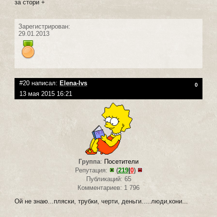
за стори +
Зарегистрирован:
29.01.2013
#20 написал:
Elena-lvs
0
13 мая 2015 16:21
Группа
:
Посетители
Репутация:
(
219
|
0
)
Публикаций: 65
Комментариев: 1 796
Ой не знаю...пляски, трубки, черти, деньги.....люди,кони...