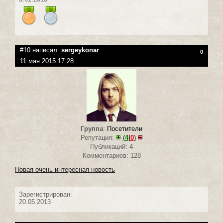
#10 написал:
sergeykonar
0
11 мая 2015 17:28
Группа
:
Посетители
Репутация:
(
4
|
0
)
Публикаций: 4
Комментариев: 128
Новая очень интересная новость
Зарегистрирован:
20.05.2013