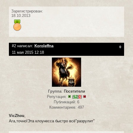
Зарегистрирован:
18.10.2013
#2 написал:
Koroleffna
0
11 мая 2015 12:18
Группа
:
Посетители
Репутация:
(
62
|
0
)
Публикаций: 6
Комментариев: 497
VicZhou
,
Ага,точно!Эта клоунесса быстро всё"разрулит"