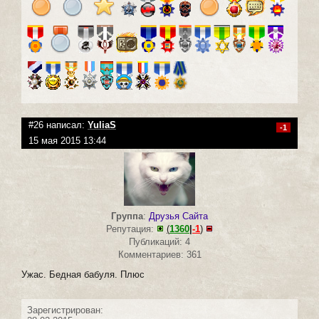
#26 написал:
YuliaS
-1
15 мая 2015 13:44
Группа
:
Друзья Сайта
Репутация:
(
1360
|
-1
)
Публикаций: 4
Комментариев: 361
Ужас. Бедная бабуля. Плюс
Зарегистрирован: