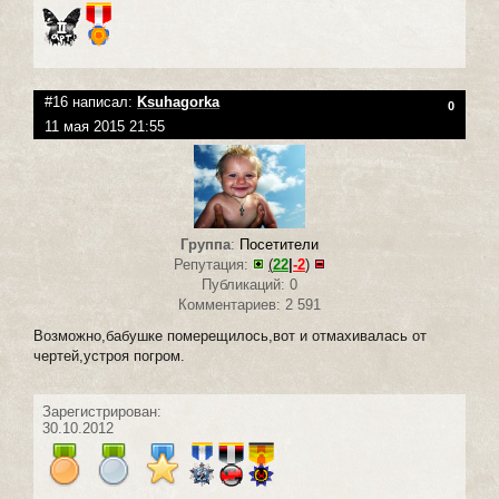
#16 написал:
Ksuhagorka
0
11 мая 2015 21:55
Группа
:
Посетители
Репутация:
(
22
|
-2
)
Публикаций: 0
Комментариев: 2 591
Возможно,бабушке померещилось,вот и отмахивалась от
чертей,устроя погром.
Зарегистрирован:
30.10.2012