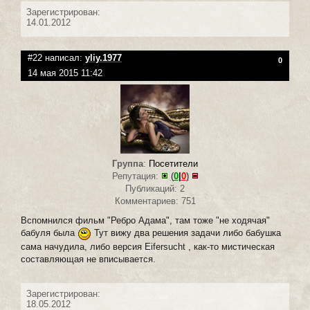
Зарегистрирован:
14.01.2012
#22 написал:
yliy.1977
0
14 мая 2015 11:42
Группа
:
Посетители
Репутация:
(
0
|
0
)
Публикаций: 2
Комментариев: 751
Вспомнился фильм "Ребро Адама", там тоже "не ходячая"
бабуля была
Тут вижу два решения задачи либо бабушка
сама начудила, либо версия Eifersucht , как-то мистическая
составляющая не вписывается.
Зарегистрирован:
18.05.2012