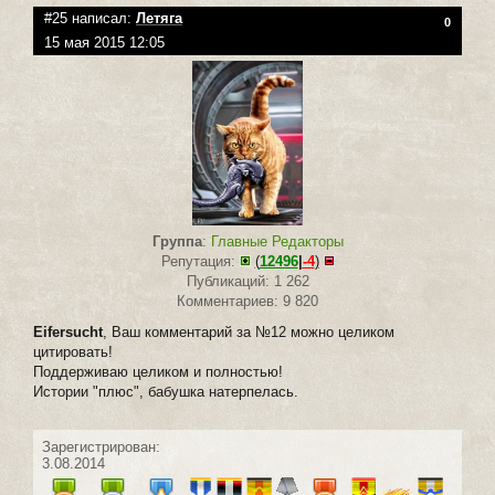
#25 написал:
Летяга
0
15 мая 2015 12:05
Группа
:
Главные Редакторы
Репутация:
(
12496
|
-4
)
Публикаций: 1 262
Комментариев: 9 820
Eifersucht
, Ваш комментарий за №12 можно целиком
цитировать!
Поддерживаю целиком и полностью!
Истории "плюс", бабушка натерпелась.
Зарегистрирован:
3.08.2014