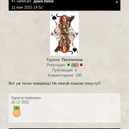
#7 написал:
Дама Вини
0
11 мая 2015 14:52
Группа
:
Посетители
Репутация:
(
8
|
0
)
Публикаций: 6
Комментариев: 330
Вот уж точно поверишь! Не лязгай языком попусту!!
Зарегистрирован:
10.12.2011