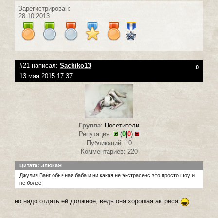
Зарегистрирован:
28.10.2013
#21 написал:
Sachiko13
0
13 мая 2015 17:37
Группа
:
Посетители
Репутация:
(
0
|
0
)
Публикаций: 10
Комментариев: 220
Цитата: ЗлюкаЯ
Джулия Ванг обычная баба и ни какая не экстрасенс это просто шоу и
не более!
но надо отдать ей должное, ведь она хорошая актриса