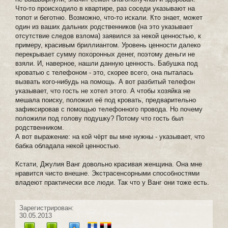
Что-то происходило в квартире, раз соседи указывают на
топот и беготню. Возможно, что-то искали. Кто знает, может
один из ваших дальних родственников (на это указывает
отсутствие следов взлома) заявился за некой ценностью, к
примеру, красивым бриллиантом. Уровень ценности далеко
перекрывает сумму похоронных денег, поэтому деньги не
взяли. И, наверное, нашли данную ценность. Бабушка под
кроватью с телефоном - это, скорее всего, она пыталась
вызвать кого-нибудь на помощь. А вот разбитый телефон
указывает, что гость не хотел этого. А чтобы хозяйка не
мешала поиску, положил её под кровать, предварительно
зафиксировав с помощью телефонного провода. Но почему
положили под голову подушку? Потому что гость был
родственником.
А вот выражение: на кой чёрт вы мне нужны - указывает, что
бабка обладала некой ценностью.
Кстати, Джулия Ванг довольно красивая женщина. Она мне
нравится чисто внешне. Экстрасенсорными способностями
владеют практически все люди. Так что у Ванг они тоже есть.
Зарегистрирован:
30.05.2013