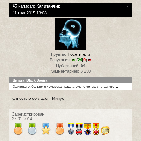
#5 написал:
Капитанчик
0
11 мая 2015 13:08
Группа
:
Посетители
Репутация:
(
24
|
0
)
Публикаций: 54
Комментариев: 3 250
Цитата: Black Bagira
Одинокого, больного человека нежелательно оставлять одного....
Полностью согласен. Минус.
Зарегистрирован:
27.01.2014