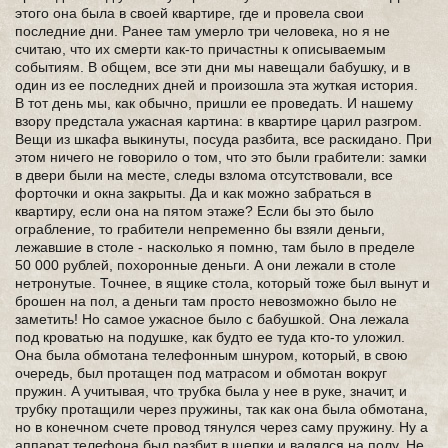
этого она была в своей квартире, где и провела свои
последние дни. Ранее там умерло три человека, но я не
считаю, что их смерти как-то причастны к описываемым
событиям. В общем, все эти дни мы навещали бабушку, и в
один из ее последних дней и произошла эта жуткая история.
В тот день мы, как обычно, пришли ее проведать. И нашему
взору предстала ужасная картина: в квартире царил разгром.
Вещи из шкафа выкинуты, посуда разбита, все раскидано. При
этом ничего не говорило о том, что это были грабители: замки
в двери были на месте, следы взлома отсутствовали, все
форточки и окна закрыты. Да и как можно забраться в
квартиру, если она на пятом этаже? Если бы это было
ограбление, то грабители непременно бы взяли деньги,
лежавшие в столе - насколько я помню, там было в пределе
50 000 рублей, похоронные деньги. А они лежали в столе
нетронутые. Точнее, в ящике стола, который тоже был вынут и
брошен на пол, а деньги там просто невозможно было не
заметить! Но самое ужасное было с бабушкой. Она лежала
под кроватью на подушке, как будто ее туда кто-то уложил.
Она была обмотана телефонным шнуром, который, в свою
очередь, был протащен под матрасом и обмотан вокруг
пружин. А учитывая, что трубка была у нее в руке, значит, и
трубку протащили через пружины, так как она была обмотана,
но в конечном счете провод тянулся через саму пружину. Ну а
аппарат телефона был разбит в щепки и валялся на полу. Не