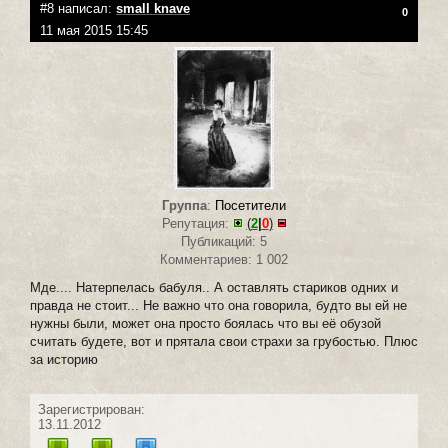
#8 написал:
small knave
0
11 мая 2015 15:45
Группа
:
Посетители
Репутация:
(
2
|
0
)
Публикаций: 5
Комментариев: 1 002
Мде.... Натерпелась бабуля.. А оставлять стариков одних и
правда не стоит... Не важно что она говорила, будто вы ей не
нужны были, может она просто боялась что вы её обузой
считать будете, вот и прятала свои страхи за грубостью. Плюс
за историю
Зарегистрирован:
13.11.2012