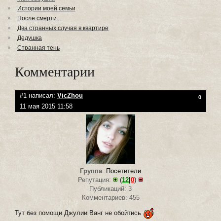
Истории моей семьи
После смерти...
Два странных случая в квартире
Дедушка
Cтранная тень
Комментарии
#1 написал:
VicZhou
0
11 мая 2015 11:58
Группа
:
Посетители
Репутация:
(
12
|
0
)
Публикаций: 3
Комментариев: 455
Тут без помощи Джулии Ванг не обойтись