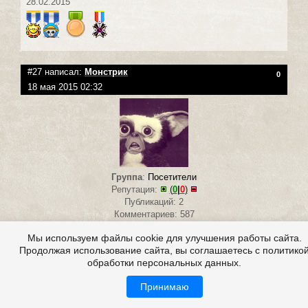
28.02.2015
#27 написал:
Монстрик
0
18 мая 2015 02:32
Группа
:
Посетители
Репутация:
(
0
|
0
)
Публикаций: 2
Комментариев: 587
Кошмарно, что бы там не происходило. Жаль бабушку. Плюс
Мы используем файлы cookie для улучшения работы сайта.
+.
Продолжая использование сайта, вы соглашаетесь с политико
обработки персональных данных.
Зарегистрирован:
Принимаю
23.07.2014