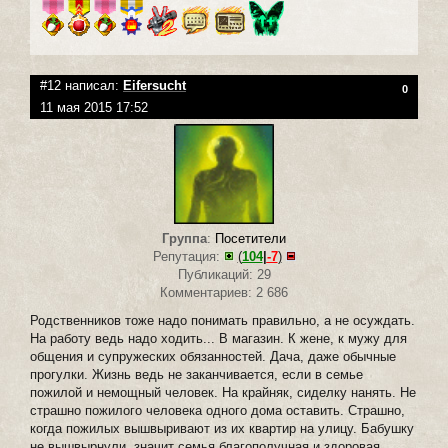
#12 написал:
Eifersucht
0
11 мая 2015 17:52
Группа
:
Посетители
Репутация:
(
104
|
-7
)
Публикаций: 29
Комментариев: 2 686
Родственников тоже надо понимать правильно, а не осуждать.
На работу ведь надо ходить... В магазин. К жене, к мужу для
общения и супружеских обязанностей. Дача, даже обычные
прогулки. Жизнь ведь не заканчивается, если в семье
пожилой и немощный человек. На крайняк, сиделку нанять. Не
страшно пожилого человека одного дома оставить. Страшно,
когда пожилых вышвыривают из их квартир на улицу. Бабушку
не вышвырнули, значит семья благополучная и здоровая.