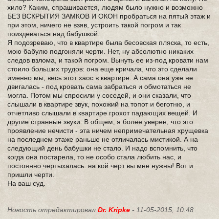
хило? Каким, спрашивается, людям было нужно и возможно
БЕЗ ВСКРЫТИЯ ЗАМКОВ И ОКОН пробраться на пятый этаж и
при этом, ничего не взяв, устроить такой погром и так
поиздеваться над бабушкой.
Я подозреваю, что в квартире была бесовская пляска, то есть,
мою бабулю подгоняли черти. Нет, ну абсолютно никаких
следов взлома, и такой погром. Вынуть ее из-под кровати нам
стоило больших трудов: она еще кричала, что это сделали
именно мы, весь этот хаос в квартире. А сама она уже не
двигалась - под кровать сама забраться и обмотаться не
могла. Потом мы спросили у соседей, и они сказали, что
слышали в квартире звук, похожий на топот и беготню, и
отчетливо слышали в квартире грохот падающих вещей. И
другие странные звуки. В общем, я более уверен, что это
проявление нечисти - эта ничем непримечательная хрущевка
на последнем этаже раньше не отличалась мистикой. А на
следующий день бабушки не стало. И надо вспомнить, что
когда она постарела, то не особо стала любить нас, и
постоянно чертыхалась: на кой черт вы мне нужны! Вот и
пришли черти.
На ваш суд.
Новость отредактировал
Dr. Kripke
- 11-05-2015, 10:48