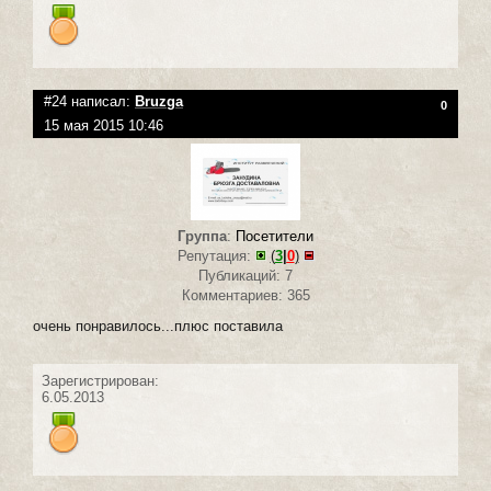
#24 написал:
Bruzga
0
15 мая 2015 10:46
Группа
:
Посетители
Репутация:
(
3
|
0
)
Публикаций: 7
Комментариев: 365
очень понравилось...плюс поставила
Зарегистрирован:
6.05.2013