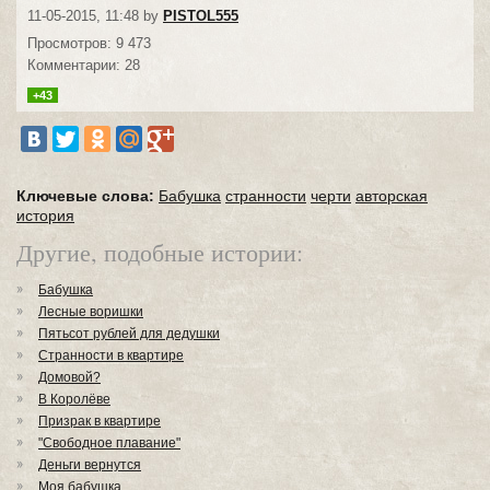
11-05-2015, 11:48 by
PISTOL555
Просмотров: 9 473
Комментарии: 28
+43
Ключевые слова:
Бабушка
странности
черти
авторская
история
Другие, подобные истории:
Бабушка
Лесные воришки
Пятьсот рублей для дедушки
Странности в квартире
Домовой?
В Королёве
Призрак в квартире
"Свободное плавание"
Деньги вернутся
Моя бабушка