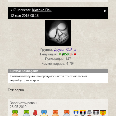
#17 написал:
Миссис Пэн
0
12 мая 2015 08:18
Группа
:
Друзья Сайта
Репутация:
(
850
|
0
)
Публикаций: 147
Комментариев: 4 794
Цитата: Ksuhagorka
Возможно,бабушке померещилось,вот и отмахивалась от
чертей,устроя погром.
Тож верно.
Зарегистрирован:
28.05.2010