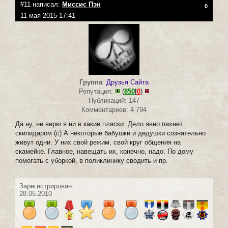
#11 написал:
Миссис Пэн
0
11 мая 2015 17:41
Группа
:
Друзья Сайта
Репутация:
(
850
|
0
)
Публикаций: 147
Комментариев: 4 794
Да ну, не верю я ни в какие пляски. Дело явно пахнет
скипидаром (с) А некоторые бабушки и дедушки сознательно
живут одни. У них свой режим, свой круг общения на
скамейке. Главное, навещать их, конечно, надо. По дому
помогать с уборкой, в поликлинику сводить и пр.
Зарегистрирован:
28.05.2010