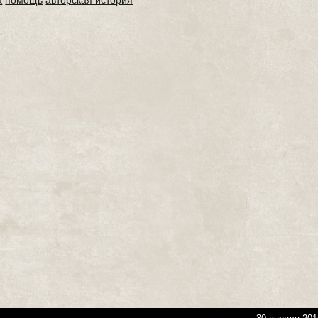
а
помощь
авторская история