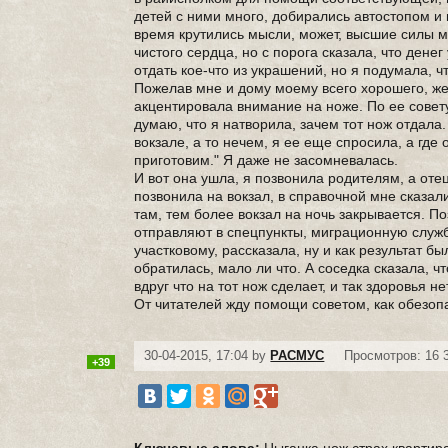
детей с ними много, добирались автостопом и 
время крутились мысли, может, высшие силы м
чистого сердца, но с порога сказала, что дене
отдать кое-что из украшений, но я подумала, ч
Пожелав мне и дому моему всего хорошего, же
акцентировала внимание на ноже. По ее совет
думаю, что я натворила, зачем тот нож отдала.
вокзале, а то нечем, я ее еще спросила, а где 
приготовим." Я даже не засомневалась.
И вот она ушла, я позвонила родителям, а отец
позвонила на вокзал, в справочной мне сказал
там, тем более вокзал на ночь закрывается. П
отправляют в спецпункты, миграционную служб
участковому, рассказала, ну и как результат б
обратилась, мало ли что. А соседка сказала, ч
вдруг что на тот нож сделает, и так здоровья н
От читателей жду помощи советом, как обезопас
30-04-2015, 17:04 by
РАСМУС
Просмотров: 16 
+39