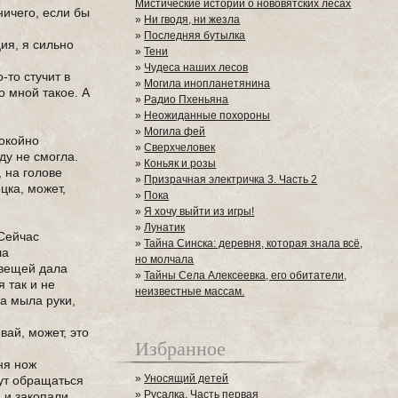
Мистические истории о нововятских лесах
ничего, если бы
»
Ни гводя, ни жезла
»
Последняя бутылка
ия, я сильно
»
Тени
»
Чудеса наших лесов
-то стучит в
»
Могила инопланетянина
о мной такое. А
»
Радио Пхеньяна
»
Неожиданные похороны
»
Могила фей
покойно
»
Сверхчеловек
ду не смогла.
»
Коньяк и розы
 на голове
»
Призрачная электричка 3. Часть 2
цка, может,
»
Пока
»
Я хочу выйти из игры!
»
Лунатик
"Сейчас
»
Тайна Синска: деревня, которая знала всё,
ла
но молчала
з вещей дала
»
Тайны Села Алексеевка, его обитатели,
я так и не
неизвестные массам.
на мыла руки,
вай, может, это
Избранное
ня нож
»
Уносящий детей
дут обращаться
»
Русалка. Часть первая
 и закопали,