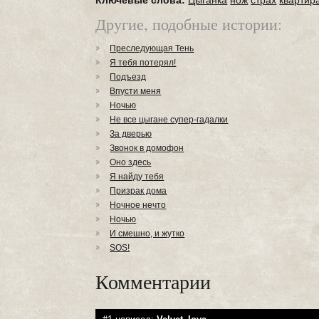
Ключевые слова:
Цыганка
нож
страх
квартир
Другие, подобные истории:
Преследующая Тень
Я тебя потерял!
Подъезд
Впусти меня
Ночью
Не все цыгане супер-гадалки
За дверью
Звонок в домофон
Оно здесь
Я найду тебя
Призрак дома
Ночное нечто
Ночью
И смешно, и жутко
SOS!
Комментарии