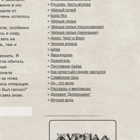
»
Русалка. Часть вторая
меня в это
»
Чёрный ручей
азала от
»
Баба Яга
очень хотелось
»
Чёрные перья
»
Чёрные перья (продолжение)
ела, особенно
»
Чёрные перья (окончание)
сь и сижу,
»
Ангел, Черт и Врач
зать на
»
Черная курица
ь, там и
»
Ырка
»
Двоедушник
вонить. Я
»
Хранитель
гла обитать
»
Противная бабка
ения
»
Как нечистый к вдове сватался
вонила
»
Симфония Шоа
з-за ножа
»
Ад - это вода
оюсь операции,
»
Рассказы о мертвецах
о был гипноз?
»
Деревня "Добренькое"
 сама знаю.
»
Мутная вода