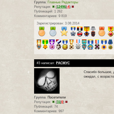
Группа
:
Главные Редакторы
Репутация:
(
12496
|
-4
)
Публикаций: 1 262
Комментариев: 9 819
Зарегистрирован: 3.08.2014
#3 написал:
РАСМУС
Спасибо большое, д
0
ожидал, с возраст
Группа
:
Посетители
Репутация:
(
31
|
0
)
Публикаций: 74
Комментариев: 997