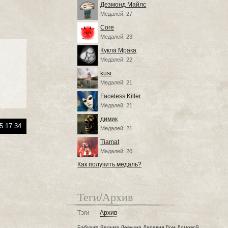
Дезмонд Майлс
Медалей: 27
Core
Медалей: 23
Кукла Мрака
Медалей: 22
kusi
Медалей: 21
Faceless Killer
Медалей: 21
димик
5 17:34
Медалей: 21
Tiamat
Медалей: 20
Как получить медаль?
Теги/Архив
Тэги
Архив
Бабушка
Ведьма
Девушка
Деревня
Дом
Домовой