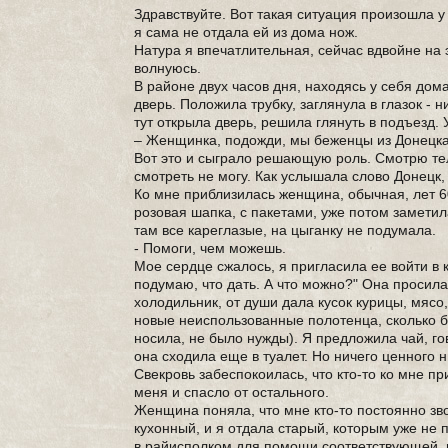
Здравствуйте. Вот такая ситуация произошла у
я сама не отдала ей из дома нож.
Натура я впечатлительная, сейчас вдвойне на 
волнуюсь.
В районе двух часов дня, находясь у себя дома
дверь. Положила трубку, заглянула в глазок - 
тут открыла дверь, решила глянуть в подъезд. У
– Женщинка, подожди, мы беженцы из Донецка
Вот это и сыграло решающую роль. Смотрю тел
смотреть не могу. Как услышала слово Донецк, 
Ко мне приблизилась женщина, обычная, лет 60
розовая шапка, с пакетами, уже потом заметила
там все кареглазые, на цыганку не подумала.
- Помоги, чем можешь.
Мое сердце сжалось, я пригласила ее войти в 
подумаю, что дать. А что можно?" Она просила
холодильник, от души дала кусок курицы, мясо,
новые неиспользованные полотенца, сколько был
носила, не было нужды). Я предложила чай, гов
она сходила еще в туалет. Но ничего ценного ни
Свекровь забеспокоилась, что кто-то ко мне пр
меня и спасло от остального.
Женщина поняла, что мне кто-то постоянно зво
кухонный, и я отдала старый, которым уже не п
в райисполком для помощи соответствующей, в