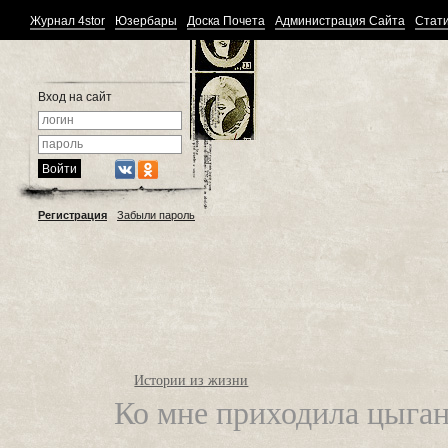
Журнал 4stor
Юзербары
Доска Почета
Администрация Сайта
Стати
Вход на сайт
Регистрация
Забыли пароль
Истории из жизни
Ко мне приходила цыган