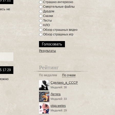
5 17:21
Страшно интересно
Смертельные файлы
тесь не
Дурдом
Сказки
Тесты
НЛО
Обзор страшных видео
Обзор страшных игр
Результаты
Рейтинг
5 17:29
По медалям
По очкам
 можно
Сделано_в_СССР
Медалей: 38
Летяга
Медалей: 33
olqa.weles
Медалей: 29