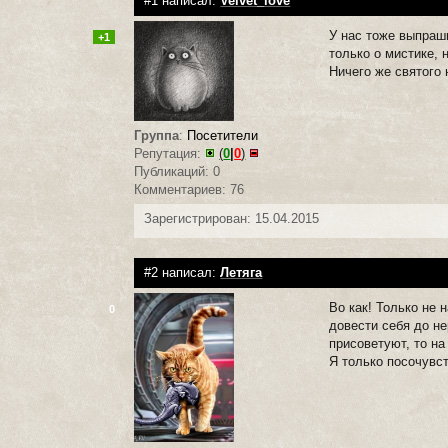
#1 написал:
Velvet_love
У нас тоже выпраши
+1
только о мистике, 
Ничего же святого 
Группа
:
Посетители
Репутация:
(
0
|
0
)
Публикаций: 0
Комментариев: 76
Зарегистрирован: 15.04.2015
#2 написал:
Летяга
Во как! Только не 
0
довести себя до не
присоветуют, то н
Я только посочувст