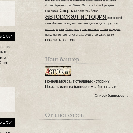
Душа
Зеркало
Лес
Мама
Мистика
Ночь
Призрак
Смерть
Призраки
Собака
Убийство
авторская история
авторский
стих
больница
видео
девочка
демон
дети
друг
дух
квартира
кладбище
кот
кровь
любовь
нечто
подруга
популярное
сон
стих
страх
существо
ужас
фото
5 17:54
Показать все теги
они на
не в
Наш баннер
ам от
й на
Понравился сайт страшных историй?
Поставь один из баннеров у себя на сайте.
Список баннеров
→
От спонсоров
5 17:54
нела и