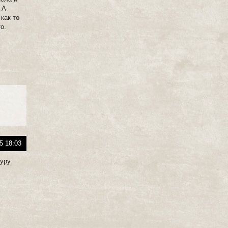
 А
как-то
о.
5 18:03
уру.