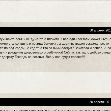
30 апреля 201
ручивайте себя и не думайте о плохом! У вас один вокзал? Может быть 
ожно эта женщина и правда беженка , а администрация вокзала просто 
что по под"ездам не ходят, а кто за ними следит? Захотела и пошла. А в
ья и рождения здоровенького ребёночка! Сейчас так мало добрых люде
у доброту Господь не оставит. Всё у вас будет хорошо!!!
30 апреля 201
 раз под цыганским гипнозом "видела" как у меня золотая цепочка почер