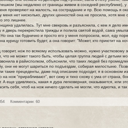
пешком (мы недалеко от границы живем в соседней республике), у 
еня проверяют на жалость, на сострадание и пр. Всю помощь я ок
г у меня нет нисколько, других ценностей она не просила, хотя мне 
то это лишнее.
нщина удалилась. Тут мне свекровь и разъяснила, с кем я дело им
у я дверь перекрестила трижды и полила святой водой, сама умыла
 Но она так буднично и просто его у меня попросила, мол, еду поре
она курицу готовить будет, а она говорит: "Может, кто приютит на ноч
 говорит, нож по всякому использовать можно, нужно участковому з
и, что не может такого быть, чтобы целая группа людей с детьми мо
озвонила в райисполком, объяснили, что таких людей без промедл
у, они не могут шариться по подъездам, собирая милостыню. Поз
ыли такие прецеденты, даже под описание подходит, я в основном и
то на нож “прирабливают”, вот сижу и тихо схожу с ума от страха, б
ет. А еще удивляюсь, какая я дура легковерная, оказывается, или эт
ить себя, чтоб на нож ничего сделать не могли, что идиотка, и так
354
Комментарии: 60