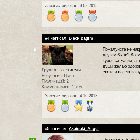
Зарегистрирован: 9.02.2013
#4 написал:
Black Bagira
Пожалуйста не нак
0
другом были? Возм
курсе ситуации, а 
души желаю здоров
Группа
:
Посетители
свете и вас за ваш
Репутация: Выкл.
Публикаций: 2
Комментариев: 1 795
Зарегистрирован: 4.10.2013
#5 написал:
Akatsuki_Angel
Это гипноз. Я один