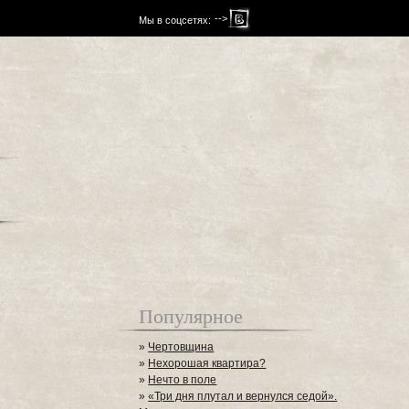
-->
Мы в соцсетях:
Популярное
»
Чертовщина
»
Нехорошая квартира?
»
Нечто в поле
»
«Три дня плутал и вернулся седой».