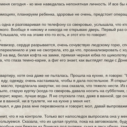
 меня сегодня - ко мне наведалась непонятная личность. И все бы 
эмоциях, планируем ребенка, здоровье не очень, предстоит операц
 одна и разговаривая по телефону со свекровью, услышала, что кто
никого. Вообще я никому и никогда не открываю дверь. Первый раз с
слышала, что на этаже кто-то есть, и этот кто-то говорит:
.
евизор, сердце разрывается, очень сочувствую людскому горю, с
переклинило и уже не смотрела, кто да что, проанализировать с хо
 на вид, белая кофта на замке, прямая черная юбка по щиколотку,
, что глаза темно-карие, а фиг его знает, как выглядят люди с Доне
квартиру, хотя она даже не пыталась. Прошла на кухню, я говорю: 
 еду, одежду, очень настаивала, чтобы я дала постельное. Я откры
 масло, предлагала закрутки, но она сказала, что тяжело нести. И
о, старую куртку (когда-то свекровь давала носить на субботник, 
орит, жарко, лучше воды. Я не спускала глаз, даже в ванной, где о
 в ванной, ни в туалете, ни на кухне у меня нет.
ишел, и два раза мне перезвонила и говорит, мол, давай выпроважи
нит, что я на контроле. Только вот напоследок выпросила она у ме
ользуемся. Сказала, что их целая группа, пока на автовокзале, бу
ообще они бежали из Донецка под пулями, сына в лесу убило, там