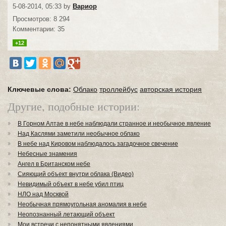
5-08-2014, 05:33 by
Вариор
Просмотров: 8 294
Комментарии: 35
+12
Ключевые слова:
Облако
троллейбус
авторская история
Другие, подобные истории:
В Горном Алтае в небе наблюдали странное и необычное явление
Над Каслями заметили необычное облако
В небе над Кировом наблюдалось загадочное свечение
Небесные знамения
Ангел в Британском небе
Сияющий объект внутри облака (Видео)
Невидимый объект в небе убил птиц
НЛО над Москвой
Необычная прямоугольная аномалия в небе
Неопознанный летающий объект
Мои встречи с непонятными явлениями