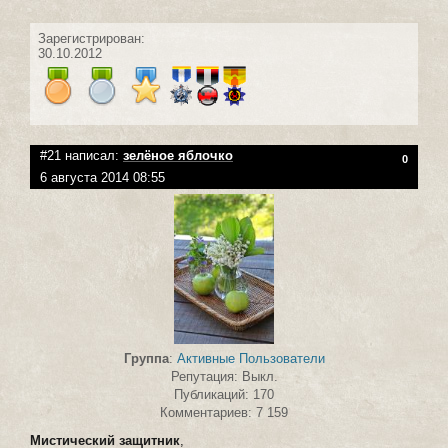
Зарегистрирован:
30.10.2012
#21 написал:
зелёное яблочко
0
6 августа 2014 08:55
Группа
:
Активные Пользователи
Репутация: Выкл.
Публикаций: 170
Комментариев: 7 159
Мистический защитник
,