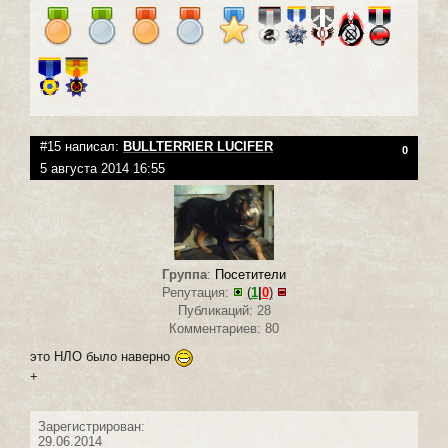
#15 написал:
BULLTERRIER LUCIFER
0
5 августа 2014 16:55
Группа
:
Посетители
Репутация:
(
1
|
0
)
Публикаций: 28
Комментариев: 80
это НЛО было наверно
+
Зарегистрирован:
29.06.2014