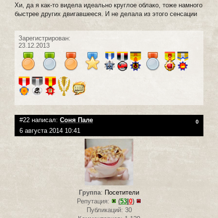
Хи, да я как-то видела идеально круглое облако, тоже намного
быстрее других двигавшееся. И не делала из этого сенсации
Зарегистрирован:
23.12.2013
#22 написал:
Соня Пале
0
6 августа 2014 10:41
Группа
:
Посетители
Репутация:
(
53
|
0
)
Публикаций: 30