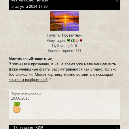
#17 написал:
Horizon
0
5 августа 2014 17:20
Группа
:
Посетители
Репутация:
(
1
|
0
)
Публикаций: 6
Комментариев: 571
Мистический защитник
,
В жизни всё прозаично, в наше время уже мало чем удивить.
Даже очевидные факты рассматриваются как угодно, только
без аномалии. Может картинку можно вставить с помощью
хостинга изображений
?
Зарегистрирован:
19.06.2013
#18 написал:
КИМ
0