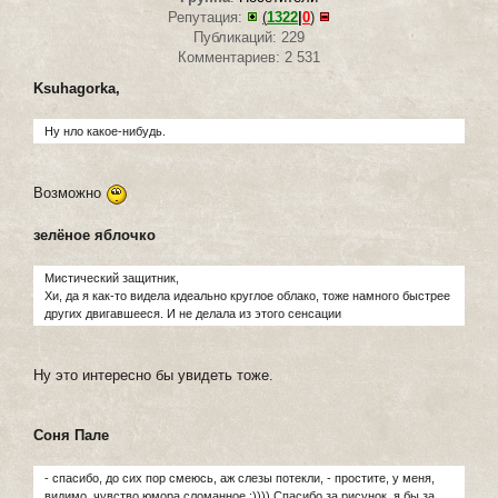
Репутация:
(
1322
|
0
)
Публикаций: 229
Комментариев: 2 531
Ksuhagorka,
Ну нло какое-нибудь.
Возможно
зелёное яблочко
Мистический защитник,
Хи, да я как-то видела идеально круглое облако, тоже намного быстрее
других двигавшееся. И не делала из этого сенсации
Ну это интересно бы увидеть тоже.
Соня Пале
- спасибо, до сих пор смеюсь, аж слезы потекли, - простите, у меня,
видимо, чувство юмора сломанное :)))) Спасибо за рисунок, я бы за