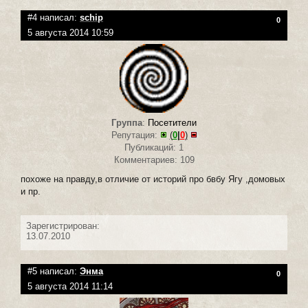
#4 написал:
schip
0
5 августа 2014 10:59
Группа
:
Посетители
Репутация:
(
0
|
0
)
Публикаций: 1
Комментариев: 109
похоже на правду,в отличие от историй про бвбу Ягу ,домовых
и пр.
Зарегистрирован:
13.07.2010
#5 написал:
Энма
0
5 августа 2014 11:14