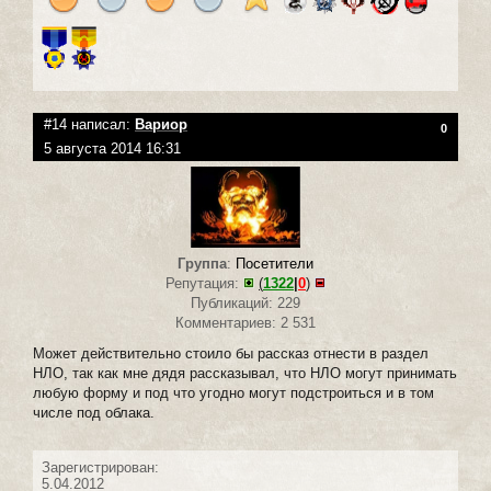
#14 написал:
Вариор
0
5 августа 2014 16:31
Группа
:
Посетители
Репутация:
(
1322
|
0
)
Публикаций: 229
Комментариев: 2 531
Может действительно стоило бы рассказ отнести в раздел
НЛО, так как мне дядя рассказывал, что НЛО могут принимать
любую форму и под что угодно могут подстроиться и в том
числе под облака.
Зарегистрирован:
5.04.2012