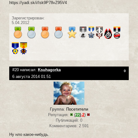
https://yadi.sk/i/Isk9P78vZ95V4
Зарегистрирован:
5.04.2012
#20 написал:
Ksuhagorka
0
6 августа 2014 01:51
Группа
:
Посетители
Репутация:
(
22
|
-2
)
Публикаций: 0
Комментариев: 2 591
Ну нло какое-нибудь.