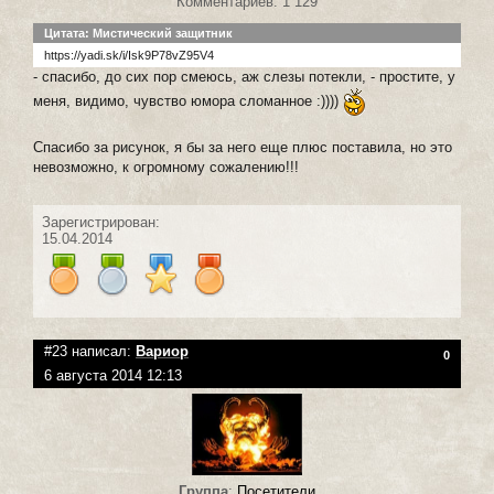
Комментариев: 1 129
Цитата: Мистический защитник
https://yadi.sk/i/Isk9P78vZ95V4
- спасибо, до сих пор смеюсь, аж слезы потекли, - простите, у
меня, видимо, чувство юмора сломанное :))))
Спасибо за рисунок, я бы за него еще плюс поставила, но это
невозможно, к огромному сожалению!!!
Зарегистрирован:
15.04.2014
#23 написал:
Вариор
0
6 августа 2014 12:13
Группа
:
Посетители