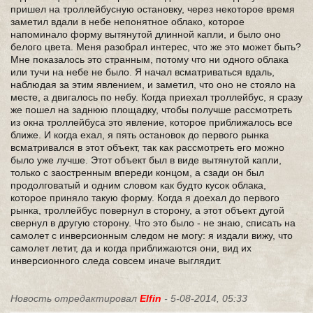
пришел на троллейбусную остановку, через некоторое время
заметил вдали в небе непонятное облако, которое
напоминало форму вытянутой длинной капли, и было оно
белого цвета. Меня разобрал интерес, что же это может быть?
Мне показалось это странным, потому что ни одного облака
или тучи на небе не было. Я начал всматриваться вдаль,
наблюдая за этим явлением, и заметил, что оно не стояло на
месте, а двигалось по небу. Когда приехал троллейбус, я сразу
же пошел на заднюю площадку, чтобы получше рассмотреть
из окна троллейбуса это явление, которое приближалось все
ближе. И когда ехал, я пять остановок до первого рынка
всматривался в этот объект, так как рассмотреть его можно
было уже лучше. Этот объект был в виде вытянутой капли,
только с заостренным впереди концом, а сзади он был
продолговатый и одним словом как будто кусок облака,
которое приняло такую форму. Когда я доехал до первого
рынка, троллейбус повернул в сторону, а этот объект дугой
свернул в другую сторону. Что это было - не знаю, списать на
самолет с инверсионным следом не могу: я издали вижу, что
самолет летит, да и когда приближаются они, вид их
инверсионного следа совсем иначе выглядит.
Новость отредактировал
Elfin
- 5-08-2014, 05:33