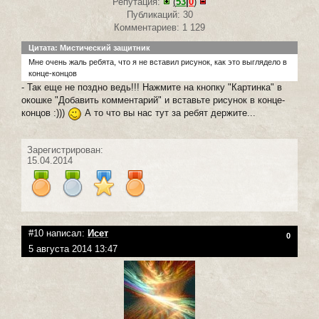
Репутация:
(
53
|
0
)
Публикаций: 30
Комментариев: 1 129
Цитата: Мистический защитник
Мне очень жаль ребята, что я не вставил рисунок, как это выглядело в
конце-концов
- Так еще не поздно ведь!!! Нажмите на кнопку "Картинка" в
окошке "Добавить комментарий" и вставьте рисунок в конце-
концов :)))
А то что вы нас тут за ребят держите...
Зарегистрирован:
15.04.2014
#10 написал:
Исет
0
5 августа 2014 13:47