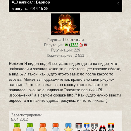
#13 написал:
Вариор
0
5 августа 2014 15:38
Группа
:
Посетители
Репутация:
(
1322
|
0
)
Публикаций: 229
Комментариев: 2 531
Horizon
Я видел подобное, даже видел где то на видео, что
наблюдали и засняли какое то в небе горящее красное облако,
а вид был такой, как будто что-то зависло после какого то
взрыва. Может вы подскажите как правильно свой рисунок
вставить? Так как нажав на на кнопку картинка в окошке
появилось окошко с надписью "введите полный URL
изображения" а в самом окошке http:// Как будто нужно ввести
адресс, а я в паинте сделал рисунок, и что то никак...(
Зарегистрирован:
5.04.2012