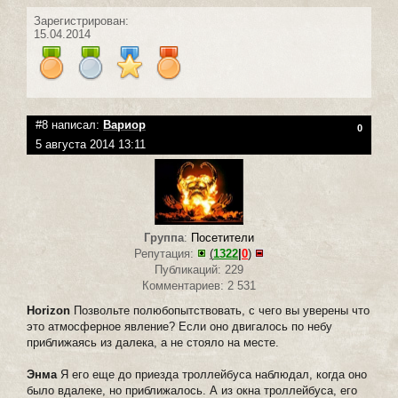
Зарегистрирован:
15.04.2014
#8 написал:
Вариор
0
5 августа 2014 13:11
Группа
:
Посетители
Репутация:
(
1322
|
0
)
Публикаций: 229
Комментариев: 2 531
Horizon
Позвольте полюбопытствовать, с чего вы уверены что
это атмосферное явление? Если оно двигалось по небу
приближаясь из далека, а не стояло на месте.
Энма
Я его еще до приезда троллейбуса наблюдал, когда оно
было вдалеке, но приближалось. А из окна троллейбуса, его