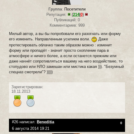
Группа
:
Посетители
Репутация:
(
214
|
0
)
Публикаций: 0
Комментариев: 999
Милый автор, а вы бы попробовали его разогнать или форму
его изменить. Направленным усилием воли.
Даже
протестировать облачко таким образом можно : изменит
форму или пропадёт - значит просто скопление пара в
атмосфере и ничего более, а если останется прежним или
даже начнёт сопротивляться вашему на него воздействию, то
стопудово или НЛО замешан или мистика какая ))). "Безумный
спецназ смотрели"? )))))
Зарегистрирован:
18.11.2013
#26 написал:
Beneditia
0
6 августа 2014 19:21