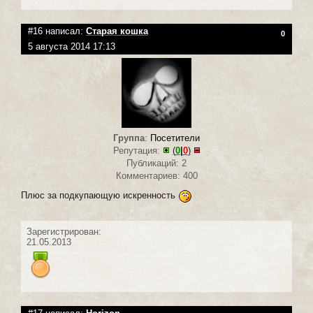
#16 написал:
Старая кошка
0
5 августа 2014 17:13
Группа
:
Посетители
Репутация:
(
0
|
0
)
Публикаций: 2
Комментариев: 400
Плюс за подкупающую искренность
Зарегистрирован:
21.05.2013