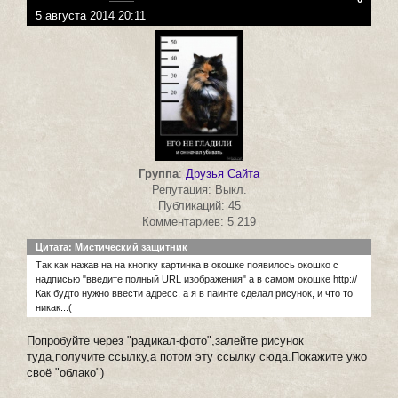
5 августа 2014 20:11
Группа
:
Друзья Сайта
Репутация: Выкл.
Публикаций: 45
Комментариев: 5 219
Цитата: Мистический защитник
Так как нажав на на кнопку картинка в окошке появилось окошко с
надписью "введите полный URL изображения" а в самом окошке http://
Как будто нужно ввести адресс, а я в паинте сделал рисунок, и что то
никак...(
Попробуйте через "радикал-фото",залейте рисунок
туда,получите ссылку,а потом эту ссылку сюда.Покажите ужо
своё "облако")