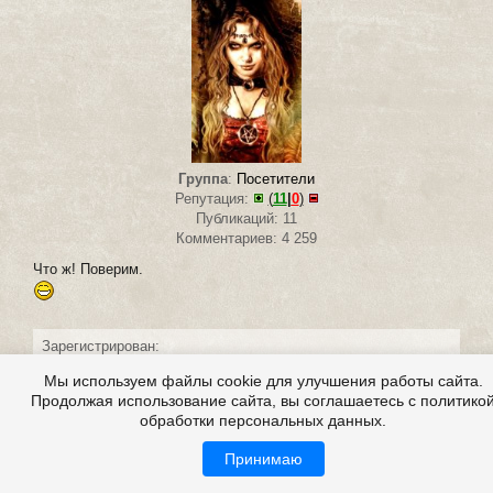
Группа
:
Посетители
Репутация:
(
11
|
0
)
Публикаций: 11
Комментариев: 4 259
Что ж! Поверим.
Зарегистрирован:
3.06.2012
Мы используем файлы cookie для улучшения работы сайта.
Продолжая использование сайта, вы соглашаетесь с политико
обработки персональных данных.
Принимаю
#27 написал:
Соня Пале
0