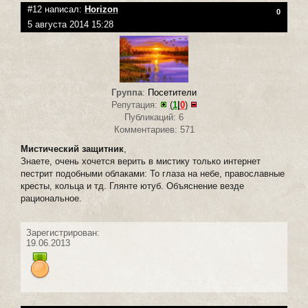
#12 написал:
Horizon
0
5 августа 2014 15:28
Группа
:
Посетители
Репутация:
(
1
|
0
)
Публикаций: 6
Комментариев: 571
Мистический защитник
,
Знаете, очень хочется верить в мистику только интернет
пестрит подобными облаками: То глаза на небе, православные
кресты, кольца и тд. Глянте ютуб. Объяснение везде
рациональное.
Зарегистрирован:
19.06.2013