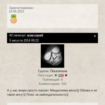
Зарегистрирован:
19.06.2013
#2 написал:
мэм-сахиб
0
5 августа 2014 09:22
Группа
:
Посетители
Репутация:
(
1
|
0
)
Публикаций: 8
Комментариев: 244
А у нас вчера просто портрет Менделеева висел)) Облака и не
такое могут)) Плюс за наблюдательность))