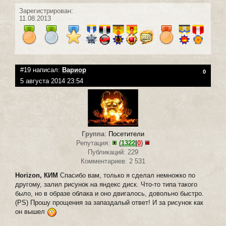
Зарегистрирован:
11.08.2013
#19 написал:
Вариор
0
5 августа 2014 23:54
Группа
:
Посетители
Репутация:
(
1322
|
0
)
Публикаций: 229
Комментариев: 2 531
Horizon,
КИМ
Спасибо вам, только я сделал немножко по
другому, залил рисунок на яндекс диск. Что-то типа такого
было, но в образе облака и оно двигалось, довольно быстро.
(PS) Прошу прощения за запаздалый ответ! И за рисунок как
он вышел