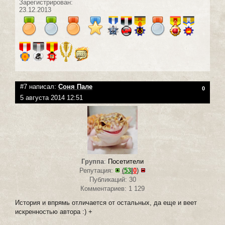
Зарегистрирован:
23.12.2013
#7 написал:
Соня Пале
0
5 августа 2014 12:51
Группа
:
Посетители
Репутация:
(
53
|
0
)
Публикаций: 30
Комментариев: 1 129
История и впрямь отличается от остальных, да еще и веет
искренностью автора :) +