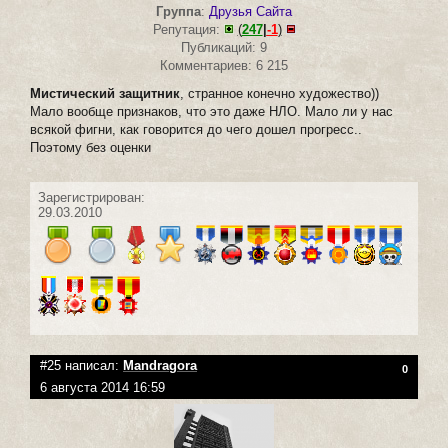
Группа
:
Друзья Сайта
Репутация:
(
247
|
-1
)
Публикаций: 9
Комментариев: 6 215
Мистический защитник
, странное конечно художество))
Мало вообще признаков, что это даже НЛО. Мало ли у нас
всякой фигни, как говорится до чего дошел прогресс..
Поэтому без оценки
Зарегистрирован:
29.03.2010
#25 написал:
Mandragora
0
6 августа 2014 16:59