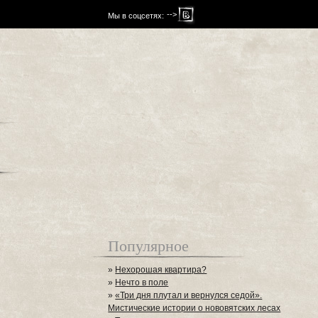
-->
Мы в соцсетях:
Популярное
»
Нехорошая квартира?
»
Нечто в поле
»
«Три дня плутал и вернулся седой».
Мистические истории о нововятских лесах