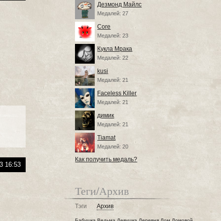
Дезмонд Майлс
Медалей: 27
Core
Медалей: 23
Кукла Мрака
Медалей: 22
kusi
Медалей: 21
Faceless Killer
Медалей: 21
димик
Медалей: 21
Tiamat
Медалей: 20
Как получить медаль?
3 16:53
Теги/Архив
Тэги
Архив
Бабушка
Ведьма
Девушка
Деревня
Дом
Домовой