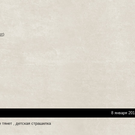
от)
8 января 201
 тянет , детская страшилка