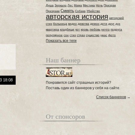
Душа
Зеркало
Лес
Мама
Мистика
Ночь
Призрак
Смерть
Призраки
Собака
Убийство
авторская история
авторский
стих
больница
видео
девочка
демон
дети
друг
дух
квартира
кладбище
кот
кровь
любовь
нечто
подруга
популярное
сон
стих
страх
существо
ужас
фото
Показать все теги
Наш баннер
3 18:08
Понравился сайт страшных историй?
Поставь один из баннеров у себя на сайте.
Список баннеров
→
От спонсоров