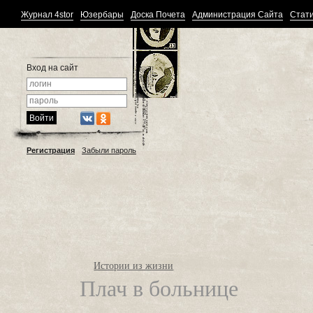
Журнал 4stor
Юзербары
Доска Почета
Администрация Сайта
Стати
Вход на сайт
Регистрация
Забыли пароль
Истории из жизни
Плач в больнице