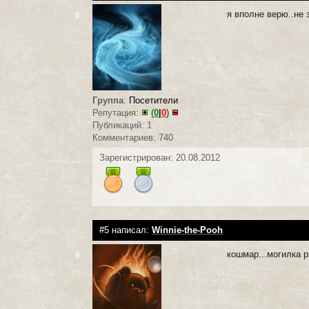
я вполне верю..не 
0
Группа
:
Посетители
Репутация:
(
0
|
0
)
Публикаций: 1
Комментариев: 740
Зарегистрирован: 20.08.2012
#5 написал:
Winnie-the-Pooh
кошмар...могилка р
0