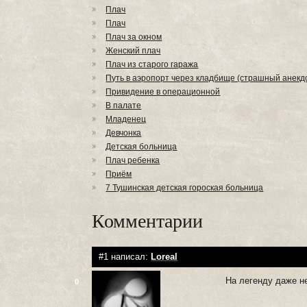
Плач
Плач
Плач за окном
Женский плач
Плач из старого гаража
Путь в аэропорт через кладбище (страшный анекд
Привидение в операционной
В палате
Младенец
Девчонка
Детская больница
Плач ребенка
Приём
7 Тушинская детская гороская больница
Комментарии
#1 написал:
Loreal
На легенду даже не
0