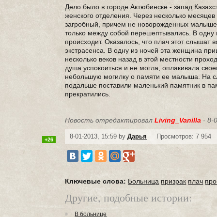
Дело было в городе Актюбинске - запад Казахс
женского отделения. Через несколько месяцев
загробный, причем не новорожденных малышей,
только между собой перешептывались. В одну 
происходит. Оказалось, что плач этот слышат 
экстрасенса. В одну из ночей эта женщина при
несколько веков назад в этой местности прохо
душа успокоиться и не могла, оплакивала сво
небольшую могилку о памяти ее малыша. На сл
подальше поставили маленький памятник в па
прекратились.
Новость отредактировал
Living_Vanilla
- 8-
8-01-2013, 15:59 by
Дарья
Просмотров: 7 954
+26
Ключевые слова:
Больница
призрак
плач
про
Другие, подобные истории:
В больнице