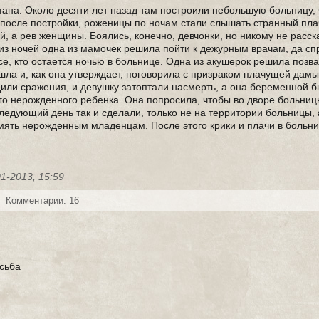
тана. Около десяти лет назад там построили небольшую больницу, 
 после постройки, роженицы по ночам стали слышать странный пла
 а рев женщины. Боялись, конечно, девчонки, но никому не расск
из ночей одна из мамочек решила пойти к дежурным врачам, да спр
все, кто остается ночью в больнице. Одна из акушерок решила позва
шла и, как она утверждает, поговорила с призраком плачущей дамы
дили сражения, и девушку затоптали насмерть, а она беременной б
его нерожденного ребенка. Она попросила, чтобы во дворе больни
едующий день так и сделали, только не на территории больницы, 
мять нерожденным младенцам. После этого крики и плачи в больн
01-2013, 15:59
Комментарии: 16
сьба