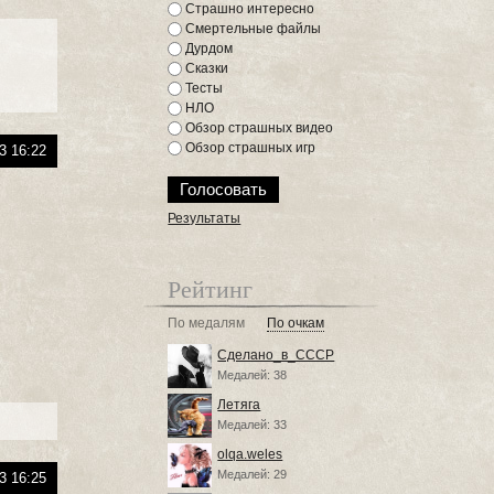
Страшно интересно
Смертельные файлы
Дурдом
Сказки
Тесты
НЛО
Обзор страшных видео
Обзор страшных игр
3 16:22
Результаты
Рейтинг
По медалям
По очкам
Сделано_в_СССР
Медалей: 38
Летяга
Медалей: 33
olqa.weles
Медалей: 29
3 16:25