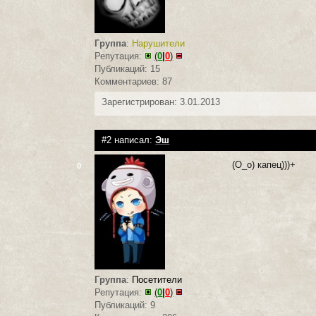
Группа
:
Нарушители
Репутация:
(
0
|
0
)
Публикаций: 15
Комментариев: 87
Зарегистрирован: 3.01.2013
#2 написал:
Эш
(О_о) капец)))+
0
Группа
:
Посетители
Репутация:
(
0
|
0
)
Публикаций: 9