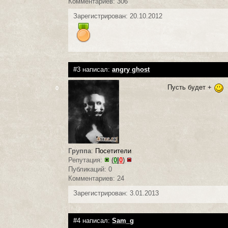
Комментариев: 306
Зарегистрирован: 20.10.2012
#3 написал:
angry ghost
Пусть будет +
0
Группа
:
Посетители
Репутация:
(
0
|
0
)
Публикаций: 0
Комментариев: 24
Зарегистрирован: 3.01.2013
#4 написал:
Sam_g