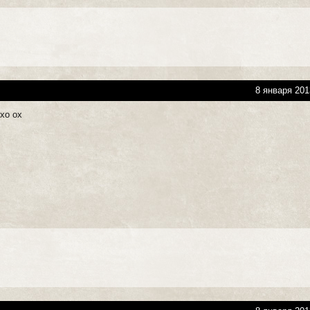
8 января 201
хо ох