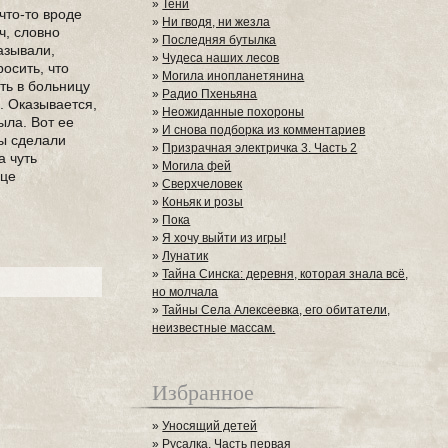
»
Тени
что-то вроде
»
Ни гводя, ни жезла
ч, словно
»
Последняя бутылка
азывали,
»
Чудеса наших лесов
осить, что
»
Могила инопланетянина
ть в больницу
»
Радио Пхеньяна
. Оказывается,
»
Неожиданные похороны
ыла. Вот ее
»
И снова подборка из комментариев
цы сделали
»
Призрачная электричка 3. Часть 2
а чуть
»
Могила фей
ице
»
Сверхчеловек
»
Коньяк и розы
»
Пока
»
Я хочу выйти из игры!
»
Лунатик
»
Тайна Синска: деревня, которая знала всё,
но молчала
»
Тайны Села Алексеевка, его обитатели,
неизвестные массам.
Избранное
»
Уносящий детей
»
Русалка. Часть первая