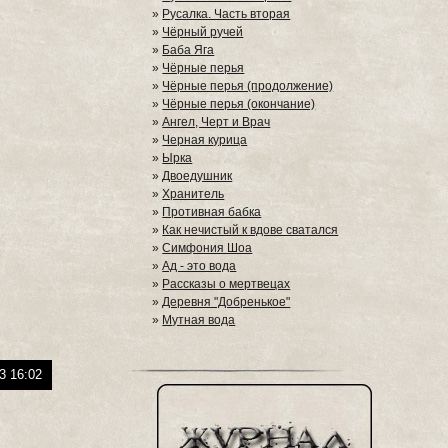
»
Русалка. Часть вторая
»
Чёрный ручей
»
Баба Яга
»
Чёрные перья
»
Чёрные перья (продолжение)
»
Чёрные перья (окончание)
»
Ангел, Черт и Врач
»
Черная курица
»
Ырка
»
Двоедушник
»
Хранитель
»
Противная бабка
»
Как нечистый к вдове сватался
»
Симфония Шоа
»
Ад - это вода
»
Рассказы о мертвецах
»
Деревня "Добренькое"
»
Мутная вода
3 16:02