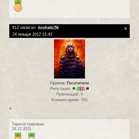
#12 написал:
koshatic56
0
24 января 2012 15:43
Группа
:
Посетители
Репутация:
(
0
|
0
)
Публикаций: 0
Комментариев: 591
+
Зарегистрирован:
18.12.2011