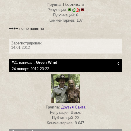
Группа
:
Посетители
Репутация:
(
0
|
0
)
Публикаций: 6
Комментариев: 107
++++ но не понятно
Зарегистрирован:
14.01.2012
#21 написал:
Green Wind
0
24 января 2012 20:22
Группа
:
Друзья Сайта
Репутация: Выкл.
Публикаций: 23
Комментариев: 9 047