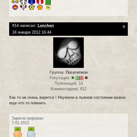
#14 написал:
Lenchen
0
24 января 2012 16:44
Группа
:
Посетители
Репутация:
(
2
|
0
)
Публикаций: 14
Комментариев: 812
Как то не очень верится ! Неужели в пьяном состоянии можно
еще что то помнить
Зарегистрирован:
7.01.2012