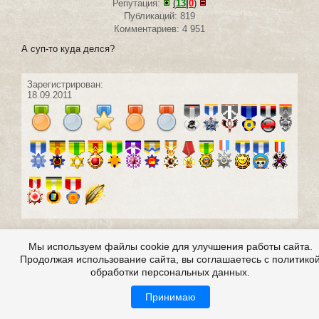
Репутация:
(
13
|
0
)
Публикаций: 819
Комментариев: 4 951
А суп-то куда делся?
Зарегистрирован:
18.09.2011
#30 написал:
zvezdnijdojd
0
Мы используем файлы cookie для улучшения работы сайта.
26 января 2012 19:51
Продолжая использование сайта, вы соглашаетесь с политико
обработки персональных данных.
Принимаю