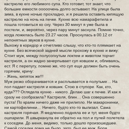
кастрюлю его любимого супа. Кто готовит, тот знает, что
большие емкости ооооочень долго остывают. На улице была
зима, в кухне ночью прохладно, и я решила оставить кипящую
кастрюлю на ночь на печке. Кухню всю намарафетила и
пошла готовиться ко сну. Через 30 минут я уже была в
постели, и, вероятно, через пару минут заснула. Помню точно,
когда ложилась было 23.27 часов. Проснулась в 00.12 от
непонятных звуков в кухне.
Выхожу в коридор и отчетливо слышу, что кто-то плямкает на
кухне. Без всяческой задней мысли прохожу в кухню и вижу:
Стоит муж, между полусогнутым локтем и животом торчит
кастрюля, а он жадно зачерпывает суп ковшом и, обливаясь,
ест. Я с перепугу, помню же, что суп еще должен быть очень
горячим, кричу:
- Жень, кипяток же!!!
Муж резко оборачивается и расплывается в полутьме… На
пол падает кастрюля и ковшик. Стою в ступоре. Как, кто,
куда??? Оглядела кухню - никого. Делаю шаг к печке. И как я
сразу не сообразила? Кастрюля, блин… Она совершенно
пуста! По краям ничего даже не прилипло. Ни макаронинки,
ни картофелинки… Ничего, будто кто-то вылизал. Сама
кастрюля горячая. Я медленно подняла ее и тут, меня будто
ошпарили. Я швырканула ее обратно на пол и пулей полетела
к соседям. До меня, видимо, только дошло произошедшее.
Самой соседки дома не было, зато, был ее муж, Боря,