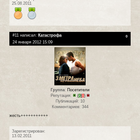
25.08.2011
#11 написал:
Катастрофа
0
24 января 2012 15:09
Группа
:
Посетители
Репутация:
(
0
|
0
)
Публикаций: 10
Комментариев: 344
жесть+++++++++++
Зарегистрирован:
13.02.2011