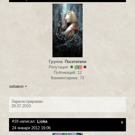
Группа
:
Посетители
Репутация:
(
0
|
0
)
Публикаций: 12
Комментариев: 73
забавно +
Зарегистрирован:
28.07.2010
#18 написал:
Lioka
0
24 января 2012 19:06