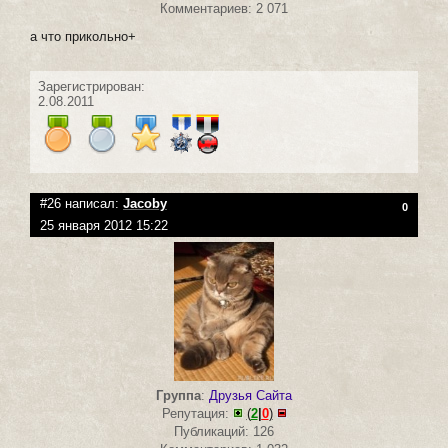
Комментариев: 2 071
а что прикольно+
Зарегистрирован:
2.08.2011
#26 написал:
Jacoby
0
25 января 2012 15:22
Группа
:
Друзья Сайта
Репутация:
(
2
|
0
)
Публикаций: 126