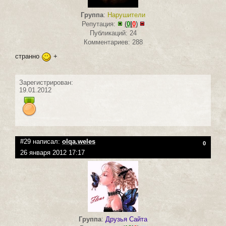
Группа
:
Нарушители
Репутация:
(
0
|
0
)
Публикаций: 24
Комментариев: 288
странно
+
Зарегистрирован:
19.01.2012
#29 написал:
olqa.weles
0
26 января 2012 17:17
Группа
:
Друзья Сайта