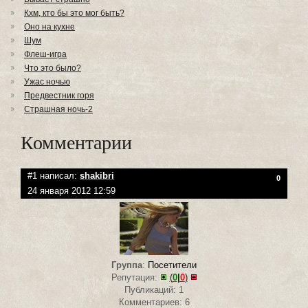
Кхм, кто бы это мог быть?
Оно на кухне
Шум
Флеш-игра
Что это было?
Ужас ночью
Предвестник горя
Страшная ночь-2
Комментарии
#1 написал:
shakibri
0
24 января 2012 12:59
Группа
:
Посетители
Репутация:
(
0
|
0
)
Публикаций: 1
Комментариев: 6