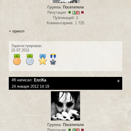
Группа
:
Посетители
Репутация:
(
1
|
0
)
Публикаций: 2
Комментариев: 1 725
+ прикол
Зарегистрирован:
15.07.2011
#8 написал:
EnriKa
0
24 января 2012 14:19
Группа
:
Посетители
Репутация:
(
0
|
0
)