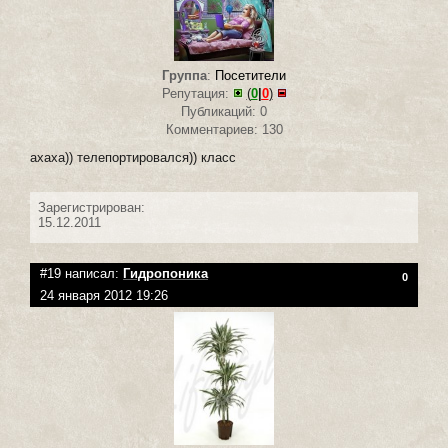
Группа
:
Посетители
Репутация:
(
0
|
0
)
Публикаций: 0
Комментариев: 130
ахаха)) телепортировался)) класс
Зарегистрирован:
15.12.2011
#19 написал:
Гидропоника
0
24 января 2012 19:26