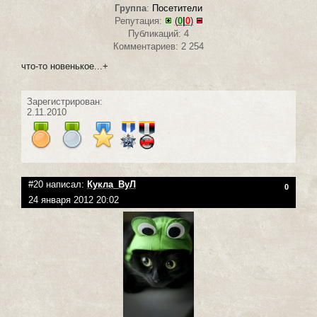
Группа
:
Посетители
Репутация:
(
0
|
0
)
Публикаций: 4
Комментариев: 2 254
что-то новенькое...+
Зарегистрирован:
2.11.2010
#20 написал:
Кукла_ВуЛ
0
24 января 2012 20:02