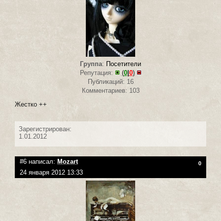
Группа
:
Посетители
Репутация:
(
0
|
0
)
Публикаций: 16
Комментариев: 103
Жестко ++
Зарегистрирован:
1.01.2012
#6 написал:
Mozart
0
24 января 2012 13:33