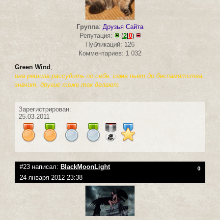
Группа
:
Друзья Сайта
Репутация:
(
2
|
0
)
Публикаций: 126
Комментариев: 1 032
Green Wind
,
она решила рассудить по себе. сама пьет до беспамятства,
значит, другие тоже так делают
Зарегистрирован:
25.03.2011
#23 написал:
BlackMoonLight
0
24 января 2012 23:38