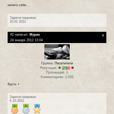
ничего себе...
Зарегистрирован:
20.01.2012
#2 написал:
Мурик
0
24 января 2012 13:04
Группа
:
Посетители
Репутация:
(
25
|
0
)
Публикаций: 0
Комментариев: 1 055
Круть +
Зарегистрирован:
5.10.2011