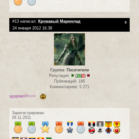
#13 написал:
Кровавый Мармелад
0
24 января 2012 16:38
Группа
:
Посетители
Репутация:
(
26
|
0
)
Публикаций: 186
Комментариев: 5 271
здорово!!!+++
Зарегистрирован:
29.11.2011