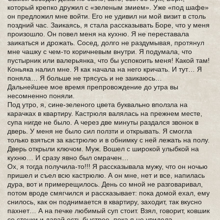
который крепко дружил с «зеленым змием». Уже «под шафе»
он предложил мне войти. Его не удивил ни мой визит в столь
поздний час. Заикаясь, я стала рассказывать Боре, что у меня
произошло. Он повел меня на кухню. Я не переставала
заикаться и дрожать. Сосед, долго не раздумывая, протянул
мне чашку с чем-то коричневым внутри. Я подумала, что
пустырник или валерьянка, что бы успокоить меня! Какой там!
Коньяка налил мне. Я как начала на него кричать. И тут… Я
поняла… Я больше не трясусь и не заикаюсь…
Дальнейшее мое время препровождение до утра вы
несомненно поняли.
Под утро, я, сине-зеленого цвета буквально вползла на
карачках в квартиру. Кастрюля валялась на прежнем месте,
супа нигде не было. А через две минуты раздался звонок в
дверь. У меня не было сил ползти и открывать. Я смогла
только взяться за кастрюлю и в обнимку с ней лежать на полу.
Дверь открыли ключом. Муж. Вошел с широкой улыбкой на
кухню… И сразу явно был омрачен…
Ох, я тогда получила-то!!! Я рассказывала мужу, что он ночью
пришел и съел всю кастрюлю. А он мне, нет и все, напилась
дура, вот и примерещилось. День со мной не разговаривал,
потом вроде смягчился и рассказывает: пока домой ехал, ему
снилось, как он поднимается в квартиру, заходит, так вкусно
пахнет… А на печке любимый суп стоит. Взял, говорит, ковшик
со стенки и давай есть быстрее, пока я не увидела…