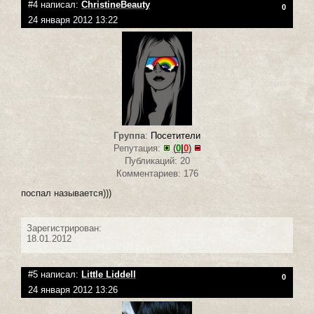
#4 написал:
ChristineBeauty
0
24 января 2012 13:22
Группа
:
Посетители
Репутация:
(
0
|
0
)
Публикаций: 20
Комментариев: 176
поспал называется)))
Зарегистрирован:
18.01.2012
#5 написал:
Little Liddell
0
24 января 2012 13:26