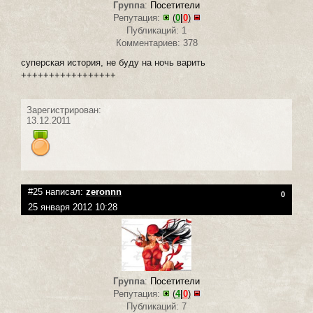
Группа
:
Посетители
Репутация:
(
0
|
0
)
Публикаций: 1
Комментариев: 378
суперская история, не буду на ночь варить
+++++++++++++++++
Зарегистрирован:
13.12.2011
#25 написал:
zeronnn
0
25 января 2012 10:28
Группа
:
Посетители
Репутация:
(
4
|
0
)
Публикаций: 7