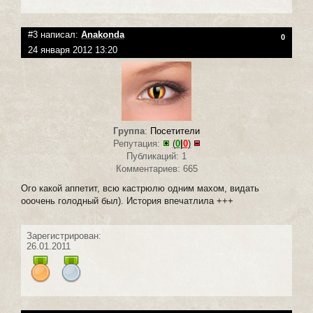
#3 написал:
Anakonda
0
24 января 2012 13:20
Группа
:
Посетители
Репутация:
(
0
|
0
)
Публикаций: 1
Комментариев: 665
Ого какой аппетит, всю кастрюлю одним махом, видать
ооочень голодный был). История впечатлила +++
Зарегистрирован:
26.01.2011