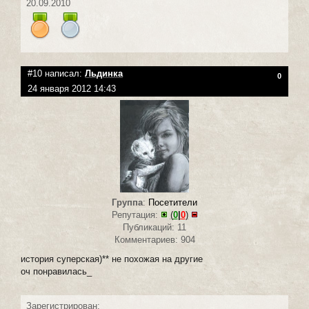
20.09.2010
#10 написал:
Льдинка
0
24 января 2012 14:43
Группа
:
Посетители
Репутация:
(
0
|
0
)
Публикаций: 11
Комментариев: 904
история суперская)** не похожая на другие
оч понравилась_
Зарегистрирован: