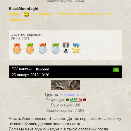
Комментариев: 1 032
BlackMoonLight
,
тупая?
все поняли, а тебе одной мозгов не хватило,
чтобы понять
Зарегистрирован:
25.03.2011
#27 написал:
marzzz
+1
25 января 2012 19:26
Группа
:
Комментаторы
Репутация:
(
656
|
0
)
Публикаций: 108
Комментариев: 7 384
Читать было смешно. В начале. До тех пор, пока жена коньяку
не нахлебалась до сине-зеленого цвета.
Если бы меня муж обнаружил в таком состоянии после