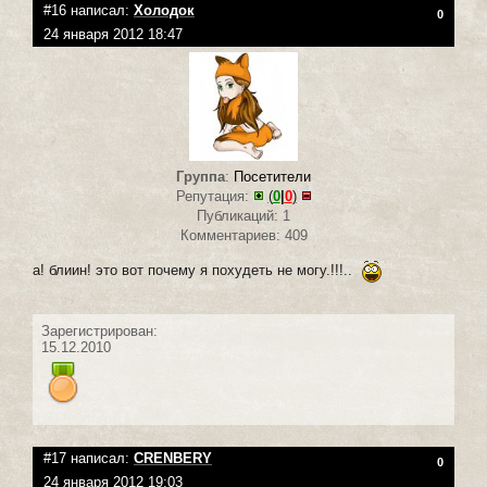
#16 написал:
Холодок
0
24 января 2012 18:47
Группа
:
Посетители
Репутация:
(
0
|
0
)
Публикаций: 1
Комментариев: 409
а! блиин! это вот почему я похудеть не могу.!!!..
Зарегистрирован:
15.12.2010
#17 написал:
CRENBERY
0
24 января 2012 19:03