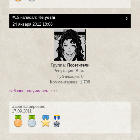
#15 написал:
Keiyoshi
0
24 января 2012 18:08
Группа
:
Посетители
Репутация: Выкл.
Публикаций: 0
Комментариев: 1 708
забавно получилось. +++
Зарегистрирован:
17.09.2011