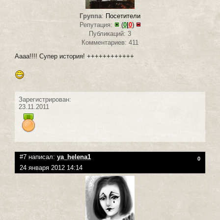
Группа
:
Посетители
Репутация:
(
0
|
0
)
Публикаций: 3
Комментариев: 411
Аааа!!!! Супер история! ++++++++++++
Зарегистрирован:
23.11.2011
#7 написал:
ya_helena1
0
24 января 2012 14:14