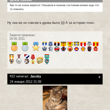
Цитата: Lenchen
Как то не очень верится ! Неужели в пьяном состоянии можно еще что
то помнить
Ну она же не совсем в дрова была )))) А за историю плюс.
Зарегистрирован:
18.05.2011
#22 написал:
Jacoby
0
24 января 2012 21:09