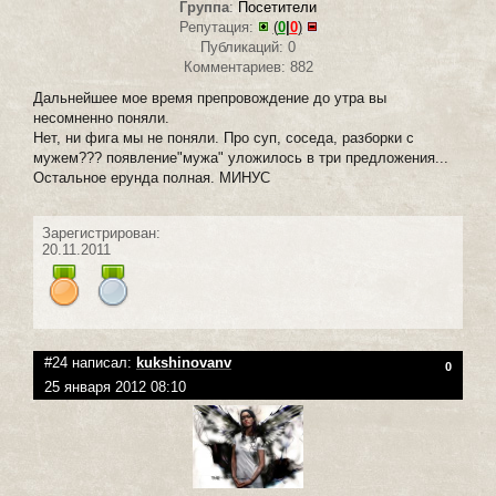
Группа
:
Посетители
Репутация:
(
0
|
0
)
Публикаций: 0
Комментариев: 882
Дальнейшее мое время препровождение до утра вы
несомненно поняли.
Нет, ни фига мы не поняли. Про суп, соседа, разборки с
мужем??? появление"мужа" уложилось в три предложения...
Остальное ерунда полная. МИНУС
Зарегистрирован:
20.11.2011
#24 написал:
kukshinovanv
0
25 января 2012 08:10