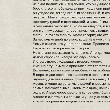
не смог подняться. Отец понял, что он умирае
бросила все и побежала за ним. Когда они при
он увидел ее, взгляд его был осознанный, и см
он ушел. Мама говорит, что просила отца не хо
прежнему густой и шелковистой, и глаза были 
и они ждали около часа, но он не очнулся, и 
его могилку сверху папоротником, как в наших
могли найти его могилу. Мама говорит, что оте
За несколько дней до этого, когда Чём уже си
Чёму и сказал, что у него перитонит. Прописа
Перезвонил вскоре после похорон.
Но это мне рассказали чуть позже. А тогда, ко
делом спросила: «Когда это случилось?»
И отец ответил: «Двадцать второго июля».
Именно в ту ночь мне приснился этот тягостн
Возможно, как я каким-то необъяснимым образ
В первые дни после возвращения с практики я
одиннадцать лет я очень привязалась к нему.
месяц, в конце августа, мы с мамой впервые по
самые замечательные. Чтобы съездить, нашей 
отдали. А еще через месяц, в конце сентября
вместе и счастливы и сейчас, и у нас уже есть 
всякий раз рада его видеть почему-то, хотя и 