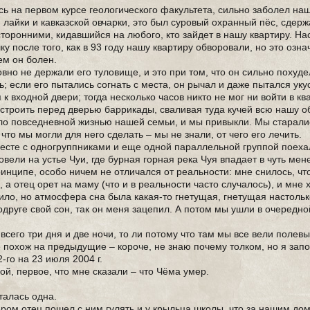
ась на первом курсе геологического факультета, сильно заболел на
 лайки и кавказской овчарки, это был суровый охранный пёс, сдер
торонними, кидавшийся на любого, кто зайдет в нашу квартиру. На
 после того, как в 93 году нашу квартиру обворовали, но это озна
ем он болен.
овно не держали его туловище, и это при том, что он сильно похуде
ь; если его пытались согнать с места, он рычал и даже пытался укус
 входной двери; тогда несколько часов никто не мог ни войти в кв
 строить перед дверью баррикады, сваливая туда кучей всю нашу о
ало повседневной жизнью нашей семьи, и мы привыкли. Мы старали
что мы могли для него сделать – мы не знали, от чего его лечить.
вместе с одногруппниками и еще одной параллельной группой поех
овели на устье Чуи, где бурная горная река Чуя впадает в чуть ме
ринципе, особо ничем не отличался от реальности: мне снилось, чт
, а отец орет на маму (что и в реальности часто случалось), и мне 
ило, но атмосфера сна была какая-то гнетущая, гнетущая настолько
друге свой сон, так он меня зацепил. А потом мы ушли в очередно
 всего три дня и две ночи, то ли потому что там мы все вели полевы
е похож на предыдущие – короче, не знаю почему толком, но я зап
2-го на 23 июля 2004 г.
ой, первое, что мне сказали – что Чёма умер.
талась одна.
ром отец пошел с ним гулять и у крыльца школы, что за нашим дом