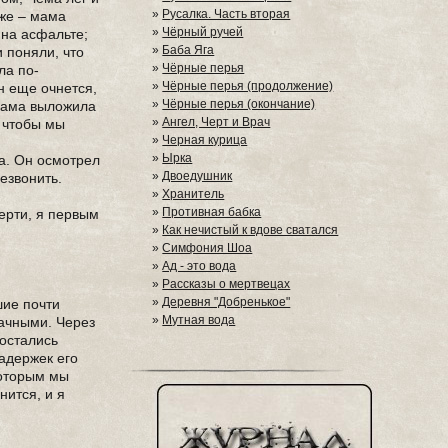
»
Русалка. Часть вторая
аже – мама
»
Чёрный ручей
 на асфальте;
»
Баба Яга
и поняли, что
»
Чёрные перья
ла по-
»
Чёрные перья (продолжение)
н еще очнется,
»
Чёрные перья (окончание)
 мама выложила
»
Ангел, Черт и Врач
, чтобы мы
»
Черная курица
»
Ырка
ра. Он осмотрел
»
Двоедушник
езвонить.
»
Хранитель
»
Противная бабка
мерти, я первым
»
Как нечистый к вдове сватался
»
Симфония Шоа
»
Ад - это вода
»
Рассказы о мертвецах
»
Деревня "Добренькое"
шие почти
»
Мутная вода
дачными. Через
 остались
адержек его
которым мы
нится, и я