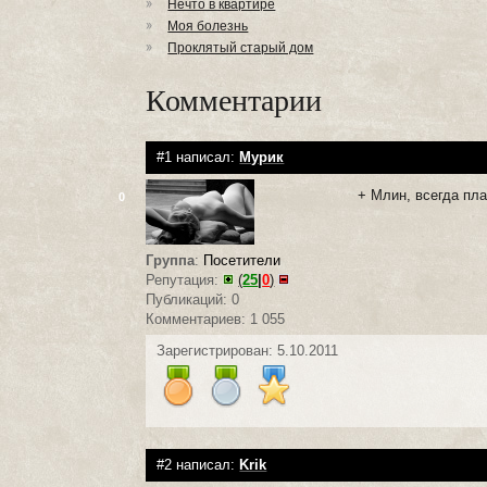
Нечто в квартире
Моя болезнь
Проклятый старый дом
Комментарии
#1 написал:
Мурик
+ Млин, всегда плач
0
Группа
:
Посетители
Репутация:
(
25
|
0
)
Публикаций: 0
Комментариев: 1 055
Зарегистрирован: 5.10.2011
#2 написал:
Krik