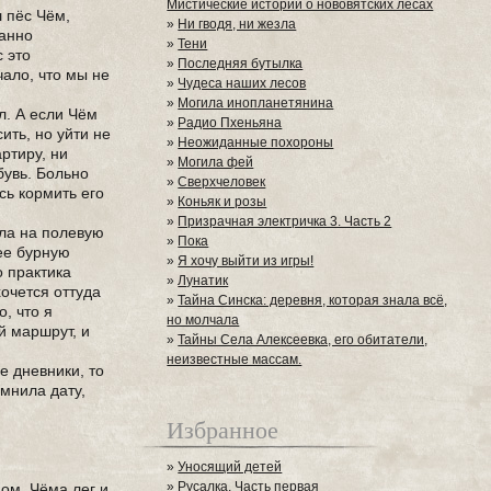
Мистические истории о нововятских лесах
ш пёс Чём,
»
Ни гводя, ни жезла
жанно
»
Тени
с это
»
Последняя бутылка
чало, что мы не
»
Чудеса наших лесов
»
Могила инопланетянина
л. А если Чём
»
Радио Пхеньяна
ить, но уйти не
»
Неожиданные похороны
артиру, ни
»
Могила фей
бувь. Больно
»
Сверхчеловек
сь кормить его
»
Коньяк и розы
»
Призрачная электричка 3. Часть 2
ала на полевую
»
Пока
нее бурную
»
Я хочу выйти из игры!
о практика
»
Лунатик
хочется оттуда
»
Тайна Синска: деревня, которая знала всё,
, что я
но молчала
й маршрут, и
»
Тайны Села Алексеевка, его обитатели,
неизвестные массам.
е дневники, то
омнила дату,
Избранное
»
Уносящий детей
»
Русалка. Часть первая
ом, Чёма лег и