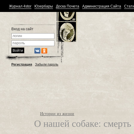
Журнал 4stor
Юзербары
Доска Почета
Администрация Сайта
Стати
Вход на сайт
Регистрация
Забыли пароль
Истории из жизни
О нашей собаке: смерть