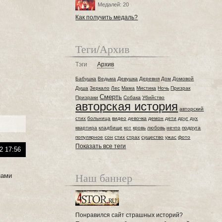
Медалей: 20
Как получить медаль?
Теги/Архив
Тэги
Архив
Бабушка
Ведьма
Девушка
Деревня
Дом
Домовой
Душа
Зеркало
Лес
Мама
Мистика
Ночь
Призрак
Смерть
Призраки
Собака
Убийство
авторская история
авторский
стих
больница
видео
девочка
демон
дети
друг
дух
квартира
кладбище
кот
кровь
любовь
нечто
подруга
популярное
сон
стих
страх
существо
ужас
фото
Показать все теги
2 17:56
Наш баннер
нами
Понравился сайт страшных историй?