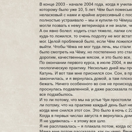
В конце 2003 - начале 2004 года, когда я учил
которому было уже 10, 5 лет. Чём был помесью
неласковый с нами и крайне агрессивный с пос
полностью устраивало – мы и купили-то Чёмушку
могли позвать к нему ветеринара и не знали, ч
А он явно болел: ходить стал тяжело, лапки сл
куда-то ложился, то очень подолгу не мог встат
мог. Целой проблемой было, если Чём ложился к
выйти. Чтобы Чёма не мог туда лечь, мы стали
было смотреть на Чёму, но постепенно это ст
дорогим, качественным мясом, и это было все, 
По окончании первого курса, в июле 2004, я 
геологическую практику. Несколько дней мы пр
Катунь. И вот там мне приснился сон. Сон, в п
закончилась, и я вернулась домой, а там плохо
бежать. Ничего особенного во сне не происход
проснулась подавленной, и даже рассказала по
все подзабылось.
И то ли потому, что мы на устье Чуи простояли
ли потому, что на практике каждый день был н
когда мне снился этот сон. Это было в ночь с 2
Когда в первых числах августа я вернулась дом
Я не удивилась – к этому все шло.
Я не расплакалась – я плакала потом, когда ос
Мама мне потом рассказала, как он умер. Вече