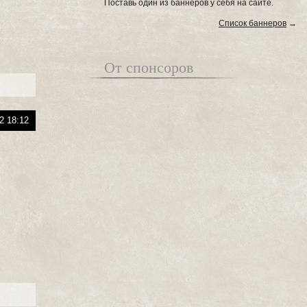
Поставь один из баннеров у себя на сайте.
Список баннеров
→
От спонсоров
2 18:12