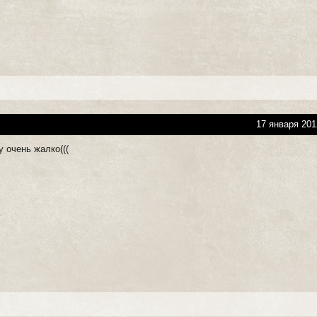
17 января 201
у очень жалко(((