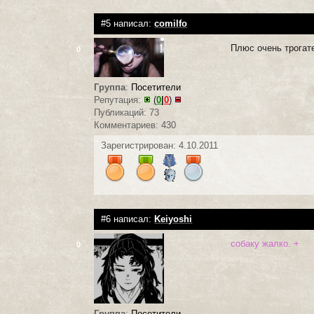
#5 написал:
сomilfo
Плюс очень трогат
0
Группа
:
Посетители
Репутация:
(
0
|
0
)
Публикаций: 73
Комментариев: 430
Зарегистрирован: 4.10.2011
#6 написал:
Keiyoshi
собаку жалко. +
0
Группа
:
Посетители