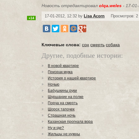
Новость отредактировал
olqa.weles
- 17-01-
17-01-2012, 12:32 by
Lisa Acorn
Просмотров: 2
+14
Ключевые слова:
сон
смерть
собака
Другие, подобные истории:
В новой квартире
Призрак мужа
История о нашей квартире
Ночью
Бабушкины руки
Шуршание на полке
Порча на смерть
Шорох тапочек
Страшная ночь
Казанская прогнала вора
Ну и где?
Жильцы не нужны