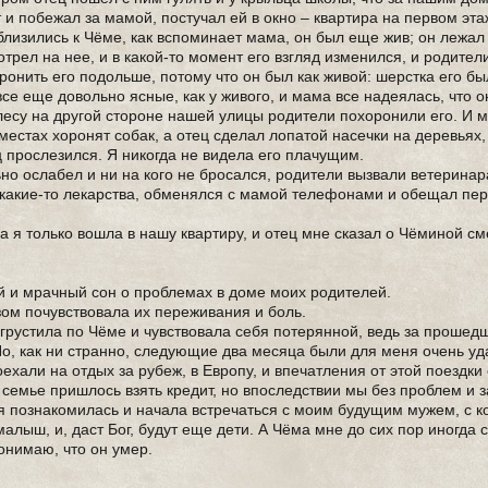
т и побежал за мамой, постучал ей в окно – квартира на первом эт
близились к Чёме, как вспоминает мама, он был еще жив; он лежал
отрел на нее, и в какой-то момент его взгляд изменился, и родител
ронить его подольше, потому что он был как живой: шерстка его бы
все еще довольно ясные, как у живого, и мама все надеялась, что о
в лесу на другой стороне нашей улицы родители похоронили его. И
 местах хоронят собак, а отец сделал лопатой насечки на деревьях
ц прослезился. Я никогда не видела его плачущим.
льно ослабел и ни на кого не бросался, родители вызвали ветерина
л какие-то лекарства, обменялся с мамой телефонами и обещал пер
гда я только вошла в нашу квартиру, и отец мне сказал о Чёминой с
ый и мрачный сон о проблемах в доме моих родителей.
ом почувствовала их переживания и боль.
 грустила по Чёме и чувствовала себя потерянной, ведь за прошед
 Но, как ни странно, следующие два месяца были для меня очень у
ехали на отдых за рубеж, в Европу, и впечатления от этой поездки
семье пришлось взять кредит, но впоследствии мы без проблем и з
, я познакомилась и начала встречаться с моим будущим мужем, с 
малыш, и, даст Бог, будут еще дети. А Чёма мне до сих пор иногда с
понимаю, что он умер.