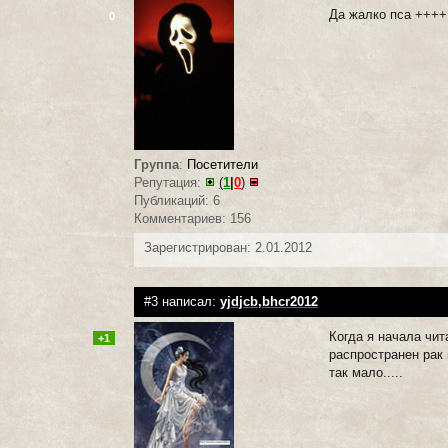
Да жалко пса ++++
0
Группа
:
Посетители
Репутация:
(
1
|
0
)
Публикаций: 6
Комментариев: 156
Зарегистрирован: 2.01.2012
#3 написал:
yjdjcb,bhcr2012
Когда я начала чит
+1
распространен рак 
так мало.....