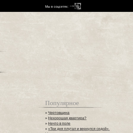
-->
Мы в соцсетях:
Популярное
»
Чертовщина
»
Нехорошая квартира?
»
Нечто в поле
»
«Три дня плутал и вернулся седой».