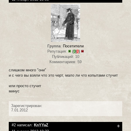
Группа
:
Посетители
Репутация:
(
0
|
0
)
Публикаций: 10
Комментариев: 59
слишком много "они"
и с чего вы взяли что это черт, мало ли что копытами стучит
или просто стучит
минус
Зарегистрирован:
7.01.2012
#2 написал:
KnYYaZ
0