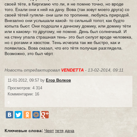
своей тёте, в Киргизию что ли, я не помню точно, но вроде
того. Ехали они к ней на дачу. Вова (так зовут моего друга) со
своей тётей гуляли- они шли по тропинке, любуясь природой.
Внезапно они услышали какой- то сильный топот, как будто
копыта бьют. Они подошли к дачному домику, или домику тёти
или к какому- то другому, не помню. День был солнечный. И
на стену упала страшная тень- это был силуэт вроде человека,
но с рогами и хвостом. Тень исчезла так же быстро, как и
появилась. Вова сказал, что его тётя получше разглядела.
Возможно, это был чёрт.
Новость отредактировал
VENDETTA
- 13-02-2014, 09:11
11-01-2012, 09:57 by
Егор Волков
Просмотров: 4 314
Комментарии: 16
0
Ключевые слова:
Черт
тетя
дача