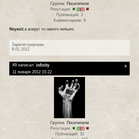
Группа
:
Посетители
Репутация:
(
0
|
0
)
Публикаций: 3
Комментариев: 9
Neyasit
,а вокруг то никого небыло
Зарегистрирован:
9.01.2012
#9 написал:
infinity
0
11 января 2012 15:22
Группа
:
Посетители
Репутация:
(
0
|
0
)
Публикаций: 32