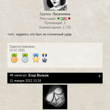
Группа
:
Посетители
Репутация:
(
1
|
0
)
Публикаций: 2
Комментариев: 1 725
+ого, надеюсь это был не солнечный удар
Зарегистрирован:
15.07.2011
#8 написал:
Егор Волков
0
11 января 2012 13:24