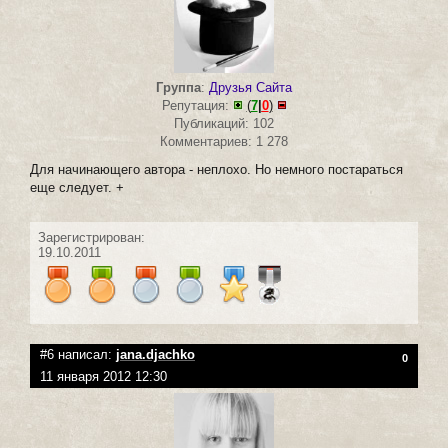
Группа
:
Друзья Сайта
Репутация:
(
7
|
0
)
Публикаций: 102
Комментариев: 1 278
Для начинающего автора - неплохо. Но немного постараться
еще следует. +
Зарегистрирован:
19.10.2011
#6 написал:
jana.djachko
0
11 января 2012 12:30