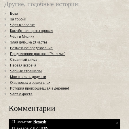
Другие, подобные истории:
Вова
За тобой!
Чёрт в поселке
Как чёрт сигареты просил
Чёрт и Мясник
Злая флэшка (3 часть)
Возможное предсказание
Продолжение рассказа "Мальчик"
Странный силуэт
Первая встреча
Чёрные страшилки
Мне снились дедушки
О домовых и вещих снах
История произошедшая в деревне!
Чёрт у креста
Комментарии
#1 написал:
Neyasit
0
11 января 2012 10:05