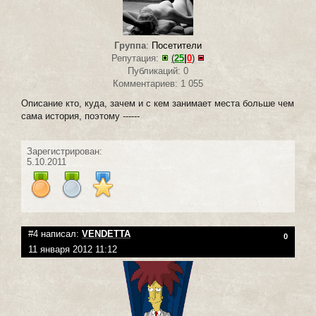
Группа
:
Посетители
Репутация:
(
25
|
0
)
Публикаций: 0
Комментариев: 1 055
Описание кто, куда, зачем и с кем занимает места больше чем
сама история, поэтому ------
Зарегистрирован:
5.10.2011
#4 написал:
VENDETTA
0
11 января 2012 11:12