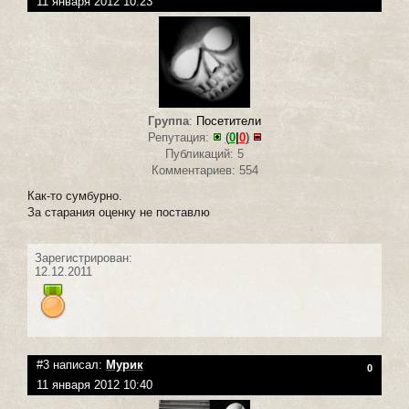
11 января 2012 10:23
Группа
:
Посетители
Репутация:
(
0
|
0
)
Публикаций: 5
Комментариев: 554
Как-то сумбурно.
За старания оценку не поставлю
Зарегистрирован:
12.12.2011
#3 написал:
Мурик
0
11 января 2012 10:40