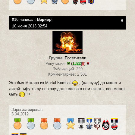
#16 написал:
Вариор
0
10 июня 2013 02:54
Группа
:
Посетители
Репутация:
(
1322
|
0
)
Публикаций: 229
Комментариев: 2 531
Это был Mотаро из Mortal Kombat
, (да шучу) да может и
лихой тьфу тьфу не хочу даже слово о нем писать, все может
быть
+++
Зарегистрирован:
5.04.2012