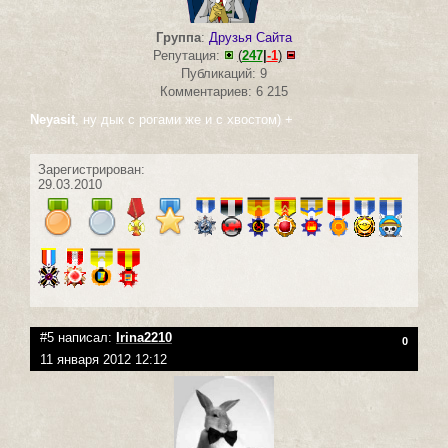
Группа
:
Друзья Сайта
Репутация:
(
247
|
-1
)
Публикаций: 9
Комментариев: 6 215
Neyasit
, ну дык с рогами же и с хвостом) +
Зарегистрирован:
29.03.2010
#5 написал:
Irina2210
0
11 января 2012 12:12