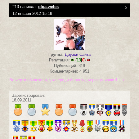
#13 написал:
olqa.weles
0
12 января 2012 15:18
Группа
:
Друзья Сайта
Репутация:
(
13
|
0
)
Публикаций: 819
Комментариев: 4 951
Во черти обнаглели, уже среди белого дня разгуливают! ...+...
Зарегистрирован:
18.09.2011