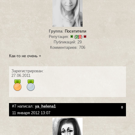
Группа
:
Посетители
Репутация:
(
0
|
0
)
Публикаций: 29
Комментариев: 706
Как-то не очень +
Зарегистрирован:
27.06.2011
#7 написал:
ya_helena1
0
11 января 2012 13:07