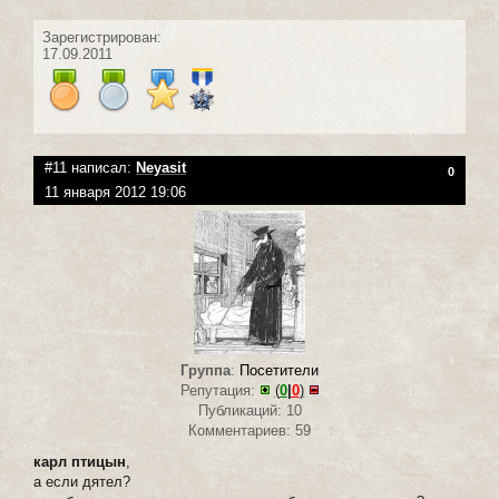
Зарегистрирован:
17.09.2011
#11 написал:
Neyasit
0
11 января 2012 19:06
Группа
:
Посетители
Репутация:
(
0
|
0
)
Публикаций: 10
Комментариев: 59
карл птицын
,
а если дятел?