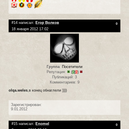
#14 написал:
Егор Волков
0
18 января 2012 17:02
Группа
:
Посетители
Репутация:
(
0
|
0
)
Публикаций: 3
Комментариев: 9
olqa.weles
,в конец обнаглели ))))
Зарегистрирован:
9.01.2012
#15 написал:
Enomel
0