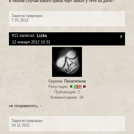
в любом случаи какого хрена черт забыл у тете на даче?
Зарегистрирован:
7.01.2012
#12 написал:
Lizka
0
12 января 2012 10:31
Группа
:
Посетители
Репутация:
(
0
|
0
)
Публикаций: 2
Комментариев: 34
не понравилось, -
Зарегистрирован:
24.11.2011