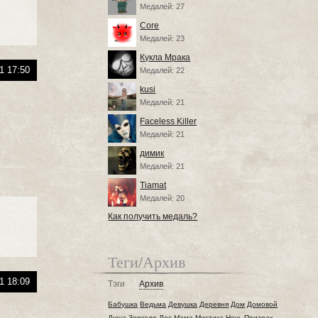
Медалей: 27
Core
Медалей: 23
Кукла Мрака
1 17:50
Медалей: 22
kusi
Медалей: 21
Faceless Killer
Медалей: 21
димик
Медалей: 21
Tiamat
Медалей: 20
Как получить медаль?
Теги/Архив
1 18:09
Тэги
Архив
Бабушка
Ведьма
Девушка
Деревня
Дом
Домовой
Душа
Зеркало
Лес
Мама
Мистика
Ночь
Призрак