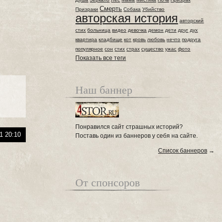
Смерть
Призраки
Собака
Убийство
авторская история
авторский
стих
больница
видео
девочка
демон
дети
друг
дух
квартира
кладбище
кот
кровь
любовь
нечто
подруга
популярное
сон
стих
страх
существо
ужас
фото
Показать все теги
Наш баннер
Понравился сайт страшных историй?
1 20:10
Поставь один из баннеров у себя на сайте.
Список баннеров
→
От спонсоров