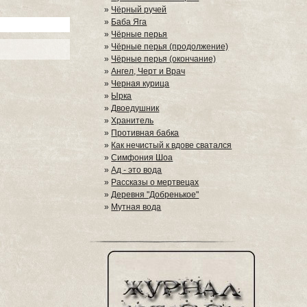
»
Чёрный ручей
»
Баба Яга
»
Чёрные перья
»
Чёрные перья (продолжение)
»
Чёрные перья (окончание)
»
Ангел, Черт и Врач
»
Черная курица
»
Ырка
»
Двоедушник
»
Хранитель
»
Противная бабка
»
Как нечистый к вдове сватался
»
Симфония Шоа
»
Ад - это вода
»
Рассказы о мертвецах
»
Деревня "Добренькое"
»
Мутная вода