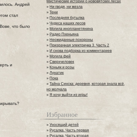
Мистические истории о нововятских лесах
училось. Андрей
»
Ни гводя, ни жезла
»
Тени
угом стал
»
Последняя бутылка
»
Чудеса наших лесов
Вове, что было
»
Могила инопланетянина
»
Радио Пхеньяна
»
Неожиданные похороны
»
Призрачная электричка 3. Часть 2
»
И снова подборка из комментариев
»
Могила фей
»
Сверхчеловек
ерть и
»
Коньяк и розы
»
Лунатик
»
Пока
»
Тайна Синска: деревня, которая знала всё,
но молчала
»
Я хочу выйти из игры!
закрывать?
Избранное
»
Уносящий детей
»
Русалка. Часть первая
»
Русалка. Часть вторая