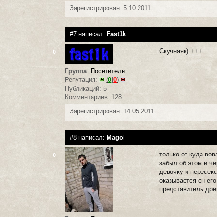
Зарегистрирован: 5.10.2011
#7 написал:
Fast1k
Скучняяк) +++
0
Группа
:
Посетители
Репутация:
(
0
|
0
)
Публикаций: 5
Комментариев: 128
Зарегистрирован: 14.05.2011
#8 написал:
Magol
только от куда вов
0
забыл об этом и че
девочку и пересекс
оказывается он его
представитель древ