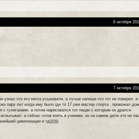
6 октября 201
7 октября 201
ан узнал что его кента усыновили. а лучше напиши что тот не поверил. и
рез пару лет когда ему было где то 17 уже мастер спорта . провожал до
я с гулиганами. а потом нарисовался тот пацан с которым он дрался.
 испытывал. а сейчас готов взять в ученики. но на самом деле это не па
нейшей цивилизации и тд)))))))