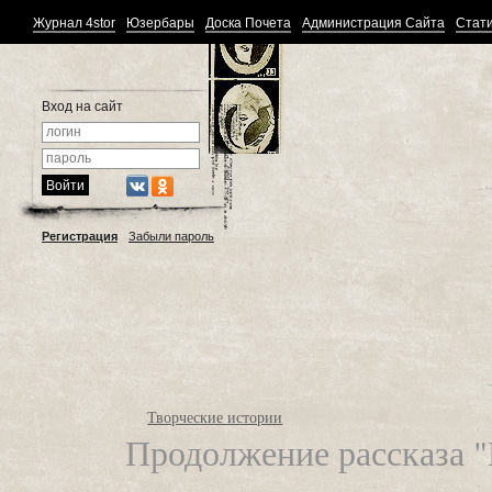
Журнал 4stor
Юзербары
Доска Почета
Администрация Сайта
Стати
Вход на сайт
Регистрация
Забыли пароль
Творческие истории
Продолжение рассказа 