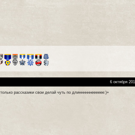
6 октября 201
только рассказики свои делай чуть по длиннннннееееее:)+