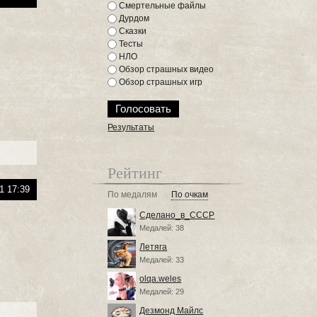
Смертельные файлы
Дурдом
.
Сказки
Тесты
НЛО
Обзор страшных видео
Обзор страшных игр
Результаты
Рейтинг
1 17:39
По медалям
По очкам
Сделано_в_СССР
Медалей: 38
Летяга
Медалей: 33
olqa.weles
Медалей: 29
Дезмонд Майлс