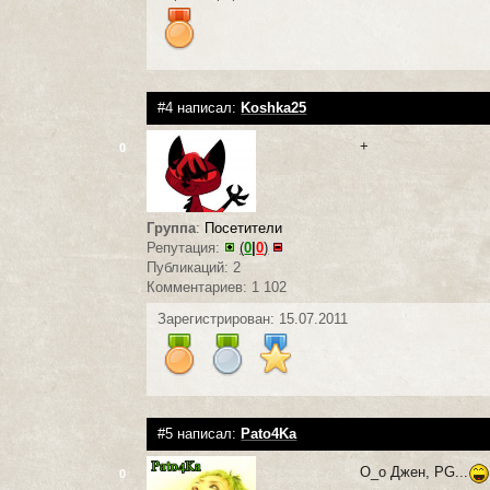
#4 написал:
Koshka25
+
0
Группа
:
Посетители
Репутация:
(
0
|
0
)
Публикаций: 2
Комментариев: 1 102
Зарегистрирован: 15.07.2011
#5 написал:
Pato4Ka
О_о Джен, PG...
0