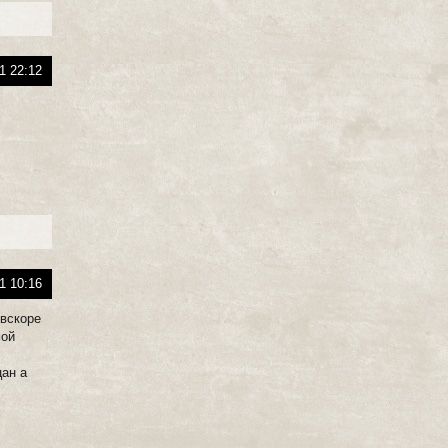
1 22:12
1 10:16
 вскоре
мой
цан а