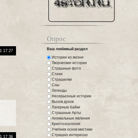
Опрос
Ваш любимый раздел
1 17:27
Истории из жизни
Творческие истории
Страшные фото
Стихи
Страшилки
Сны
Легенды
Несерьезные истории
Вызов духов
Лагерные байки
Страшные Арты
Аномальные явления
Криптозоология
Учебник основ мистики
Страшно интересно
1 17:36