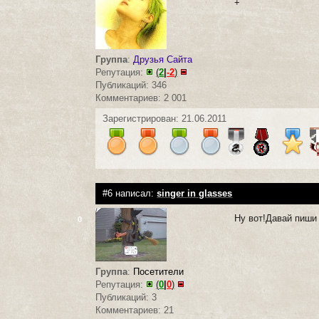
+
Группа
:
Друзья Сайта
Репутация:
(
2
|
-2
)
Публикаций: 346
Комментариев: 2 001
Зарегистрирован: 21.06.2011
#6 написал:
singer in glasses
Ну вот!Давай пиши 
0
Группа
:
Посетители
Репутация:
(
0
|
0
)
Публикаций: 3
Комментариев: 21