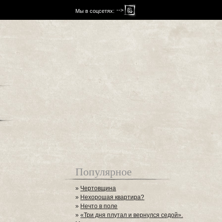
-->
Мы в соцсетях:
Популярное
»
Чертовщина
»
Нехорошая квартира?
»
Нечто в поле
»
«Три дня плутал и вернулся седой».