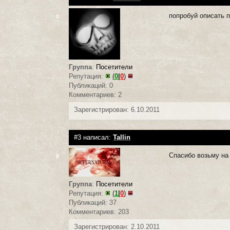
попробуй описать п
0
Группа
:
Посетители
Репутация:
(
0
|
0
)
Публикаций: 0
Комментариев: 2
Зарегистрирован: 6.10.2011
#3 написал:
Tallin
Спасибо возьму на 
0
Группа
:
Посетители
Репутация:
(
1
|
0
)
Публикаций: 37
Комментариев: 203
Зарегистрирован: 2.10.2011