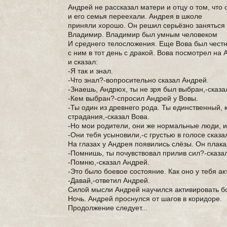
Андрей не рассказал матери и отцу о том, что 
и его семья переехали. Андрея в школе
приняли хорошо. Он решил серьёзно заняться 
Владимир. Владимир был умным человеком
И среднего телосложения. Еще Вова был честн
с ним в тот день с дракой. Вова посмотрел на
и сказал:
-Я так и знал.
-Что знал?-вопросительно сказал Андрей.
-Знаешь, Андрюх, ты не зря был выбран,-сказа
-Кем выбран?-спросил Андрей у Вовы.
-Ты один из древнего рода. Ты единственный, 
страдания,-сказал Вова.
-Но мои родители, они же нормальные люди, и
-Они тебя усыновили,-с грустью в голосе сказ
На глазах у Андрея появились слёзы. Он плака
-Помнишь, ты почувствовал прилив сил?-сказа
-Помню,-сказал Андрей.
-Это было боевое состояние. Как оно у тебя ак
-Давай,-ответил Андрей.
Силой мысли Андрей научился активировать бо
Ночь. Андрей проснулся от шагов в коридоре.
Продолжение следует...