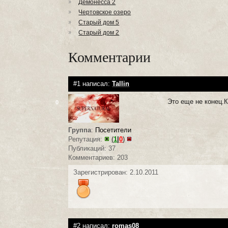
Демонесса 2
Чертовское озеро
Старый дом 5
Старый дом 2
Комментарии
#1 написал:
Tallin
Это еще не конец.
0
Группа
:
Посетители
Репутация:
(
1
|
0
)
Публикаций: 37
Комментариев: 203
Зарегистрирован: 2.10.2011
#2 написал:
romas08