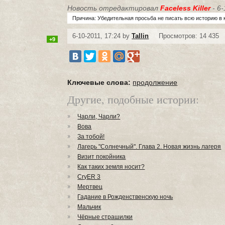
Новость отредактировал
Faceless Killer
- 6-
Причина: Убедительная просьба не писать всю историю в 
6-10-2011, 17:24 by
Tallin
Просмотров: 14 435
+9
Ключевые слова:
продолжение
Другие, подобные истории:
Чарли, Чарли?
Вова
За тобой!
Лагерь "Солнечный". Глава 2. Новая жизнь лагеря
Визит покойника
Как таких земля носит?
CryER 3
Мертвец
Гадание в Рожденственскую ночь
Мальчик
Чёрные страшилки