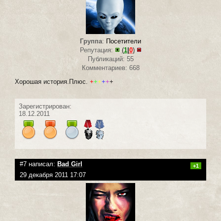
Группа
:
Посетители
Репутация:
(
1
|
0
)
Публикаций: 55
Комментариев: 668
Хорошая история.Плюс.
+
+
+
+
+
+
Зарегистрирован:
18.12.2011
#7 написал:
Bad Girl
+1
29 декабря 2011 17:07