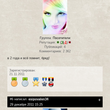
Группа
:
Посетители
Репутация:
(
3
|
-1
)
Публикаций: 4
Комментариев: 2 362
в 2 года и всё помнит, бред!
Зарегистрирован:
21.11.2011
#6 написал:
esipovalen34
0
29 декабря 2011 15:25