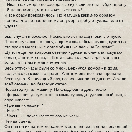
- Иван (так умершего соседа звали), если это ты - уйди, прошу
! Я не понимаю, что ты хочешь сказать !
И все сразу прекратилось. Но матушка каким-то образом
поняла, что по-настоящему он умер в гробу от ужаса, или от
удушья.
Был случай и веселее. Несколько лет назад я был в отпуске.
Поскольку часов не ношу, а время знать было нужно, купил на
это время маленькие автомобильные часы на "липучке".
Шутил еще, на вопросы отвечая - дескать, сначала покупают
седло, а потом лошадь. Вот и я сначала часы для машины
купил, а потом и машину куплю.
Весь отпуск часы были со мной. Вернулся домой - и дома
пользовался какое-то время. А потом они исчезли, пропали
бесследно. В последний раз, все их видели на диване. Искали
всей семьей, но безрезультатно.
Через год купил машину, На следующий день после
оформления документов, в комнату входит удивленный сын, и
спрашивает:
- Где вы их нашли ?
- Кого ?
- Часы ! - и показывает те самые часы.
Немая сцена.
Он нашел их на том же самом месте, где их видели последний
раз, на своем диване, спустя год. На них не было ни пылинки,