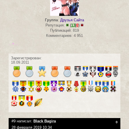
Группа
:
Друзья Сайта
Репутация:
(
13
|
0
)
Публикаций: 819
Комментариев: 4 951
...+...
Зарегистрирован:
18.09.2011
#9 написал:
Black Bagira
0
28 февраля 2019 10:34