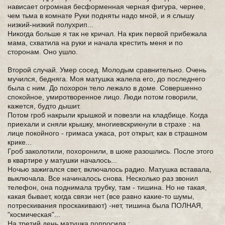
нависает огромная бесформенная черная фигура, чернее,
чем тьма в комнате Руки подняты надо мной, и я слышу
низкий-низкий полухрип...
Никогда больше я так не кричал. На крик первой прибежала
мама, схватила на руки и начала крестить меня и по
сторонам. Оно ушло.
Второй случай. Умер сосед. Молодым сравнительно. Очень
мучился, бедняга. Моя матушка жалела его, до последнего
была с ним. До похорон тело лежало в доме. Совершенно
спокойное, умиротворенное лицо. Люди потом говорили,
кажется, будто дышит.
Потом гроб накрыли крышкой и повезли на кладбище. Когда
приехали и сняли крышку, многиевскрикнули в страхе : на
лице покойного - гримаса ужаса, рот открыт, как в страшном
крике...
Гроб заколотили, похоронили, в шоке разошлись. После этого
в квартире у матушки началось...
Ночью зажигался свет, включалось радио. Матушка вставала,
выключала. Все начиналось снова. Несколько раз звонил
телефон, она поднимала трубку, там - тишина. Но не такая,
какая бывает, когда связи нет (все равно какие-то шумы,
потрескивания проскакивают) -нет, тишина была ПОЛНАЯ,
"космическая"...
На третий день матушка попросила :