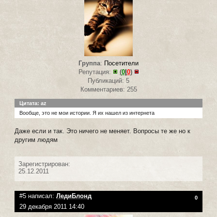
Группа
:
Посетители
Репутация:
(
0
|
0
)
Публикаций: 5
Комментариев: 255
Цитата: az
Вообще, это не мои истории. Я их нашел из интернета
Даже если и так. Это ничего не меняет. Вопросы те же но к
другим людям
Зарегистрирован:
25.12.2011
#5 написал:
ЛедиБлонд
0
29 декабря 2011 14:40