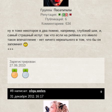
Группа
:
Посетители
Репутация:
(
0
|
0
)
Публикаций: 6
Комментариев: 634
ну я тоже некоторое в два помню, например, глубокий шок, и,
самый страшный испуг. так что если на ребёнка это имело
такое впечатление - нет ничего нереального в том, что бы он
запомнил
+++
Зарегистрирован:
27.06.2010
#8 написал:
olqa.weles
0
31 декабря 2011 16:17