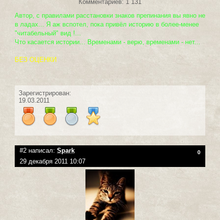
Комментариев: 1 131
Автор, с правилами расстановки знаков препинания вы явно не
в ладах... Я аж вспотел, пока привёл историю в более-менее
"читабельный" вид !...
Что касается истории... Временами - верю, временами - нет...
БЕЗ ОЦЕНКИ
Зарегистрирован:
19.03.2011
#2 написал:
Spark
0
29 декабря 2011 10:07