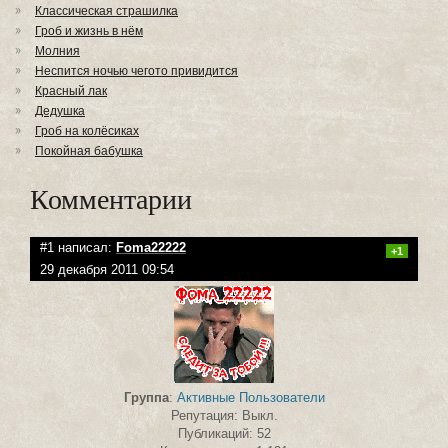
Классическая страшилка
Гроб и жизнь в нём
Молния
Неспится ночью чегото привидится
Красный лак
Дедушка
Гроб на колёсиках
Покойная бабушка
Комментарии
#1 написал:
Foma22222
+1
29 декабря 2011 09:54
Группа
:
Активные Пользователи
Репутация: Выкл.
Публикаций: 52