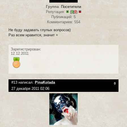
Группа
:
Посетители
Репутация:
(
0
|
0
)
Публикаций: 5
Комментариев: 554
Не буду задавать глупых вопросов)
Раз всем нравится, значит +
Зарегистрирован:
12.12.2011
#13 написал:
PinaKolada
0
27 декабря 2011 02:06