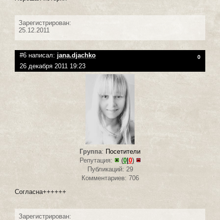
Зарегистрирован:
25.12.2011
#6 написал:
jana.djachko
0
26 декабря 2011 19:23
Группа
:
Посетители
Репутация:
(
0
|
0
)
Публикаций: 29
Комментариев: 706
Согласна++++++
Зарегистрирован: