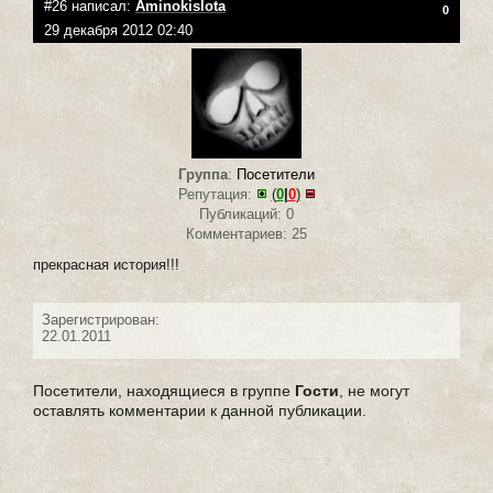
#26 написал:
Aminokislota
0
29 декабря 2012 02:40
Группа
:
Посетители
Репутация:
(
0
|
0
)
Публикаций: 0
Комментариев: 25
прекрасная история!!!
Зарегистрирован:
22.01.2011
Посетители, находящиеся в группе
Гости
, не могут
оставлять комментарии к данной публикации.