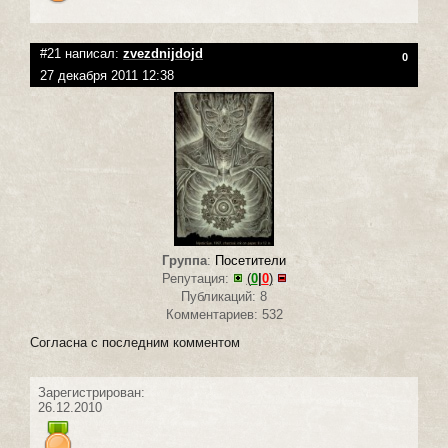
#21 написал:
zvezdnijdojd
0
27 декабря 2011 12:38
Группа
:
Посетители
Репутация:
(
0
|
0
)
Публикаций: 8
Комментариев: 532
Согласна с последним комментом
Зарегистрирован:
26.12.2010