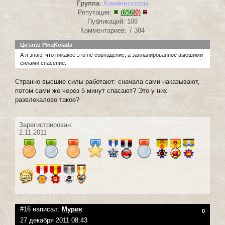
Группа
:
Комментаторы
Репутация:
(
656
|
0
)
Публикаций: 108
Комментариев: 7 384
Цитата: PinaKolada
А я знаю, что никакое это не совпадение, а запланированное высшими
силами спасение.
Странно высшие силы работают: сначала сами наказывают,
потом сами же через 5 минут спасают? Это у них
развлекалово такое?
Зарегистрирован:
2.11.2011
#16 написал:
Мурик
0
27 декабря 2011 08:43