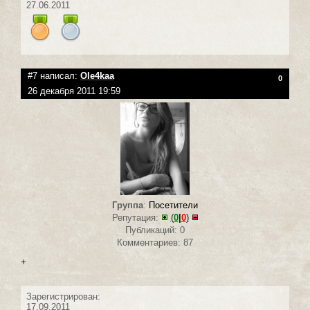
27.06.2011
#7 написал:
Ole4kaa
0
26 декабря 2011 19:59
Группа
:
Посетители
Репутация:
(
0
|
0
)
Публикаций: 0
Комментариев: 87
+
Зарегистрирован:
17.09.2011