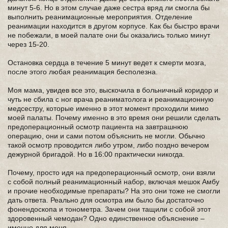
минут 5-6. Но в этом случае даже сестра вряд ли смогла бы
выполнить реанимационные мероприятия. Отделение
реанимации находится в другом корпусе. Как бы быстро врачи
не побежали, в моей палате они бы оказались только минут
через 15-20.
Остановка сердца в течение 5 минут ведет к смерти мозга,
после этого любая реанимация бесполезна.
Моя мама, увидев все это, выскочила в больничный коридор и
чуть не сбила с ног врача реаниматолога и реанимационную
медсестру, которые именно в этот момент проходили мимо
моей палаты. Почему именно в это время они решили сделать
предоперационный осмотр пациента на завтрашнюю
операцию, они и сами потом объяснить не могли. Обычно
такой осмотр проводится либо утром, либо поздно вечером
дежурной бригадой. Но в 16:00 практически никогда.
Почему, просто идя на предоперационный осмотр, они взяли
с собой полный реанимационный набор, включая мешок Амбу
и прочие необходимые препараты? На это они тоже не смогли
дать ответа. Реально для осмотра им было бы достаточно
фонендоскопа и тонометра. Зачем они тащили с собой этот
здоровенный чемодан? Одно единственное объяснение –
именно для меня.