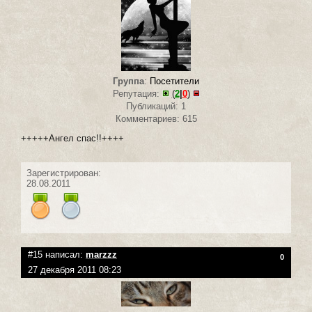
Группа
:
Посетители
Репутация:
(
2
|
0
)
Публикаций: 1
Комментариев: 615
+++++Ангел спас!!++++
Зарегистрирован:
28.08.2011
#15 написал:
marzzz
0
27 декабря 2011 08:23