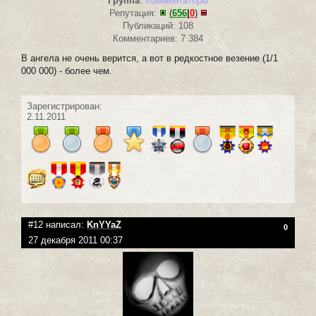
Группа
:
Комментаторы
Репутация:
(
656
|
0
)
Публикаций: 108
Комментариев: 7 384
В ангела не очень верится, а вот в редкостное везение (1/1
000 000) - более чем.
Зарегистрирован:
2.11.2011
#12 написал:
KnYYaZ
0
27 декабря 2011 00:37