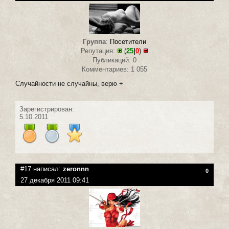
Группа
:
Посетители
Репутация:
(
25
|
0
)
Публикаций: 0
Комментариев: 1 055
Случайности не случайны, верю +
Зарегистрирован:
5.10.2011
#17 написал:
zeronnn
0
27 декабря 2011 09:41