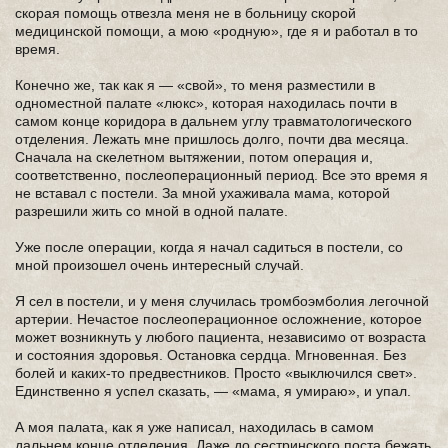
скорая помощь отвезла меня не в больницу скорой
медицинской помощи, а мою «родную», где я и работал в то
время.
Конечно же, так как я — «свой», то меня разместили в
одноместной палате «люкс», которая находилась почти в
самом конце коридора в дальнем углу травматологического
отделения. Лежать мне пришлось долго, почти два месяца.
Сначала на скелетном вытяжении, потом операция и,
соответственно, послеоперационный период. Все это время я
не вставал с постели. За мной ухаживала мама, которой
разрешили жить со мной в одной палате.
Уже после операции, когда я начал садиться в постели, со
мной произошел очень интересный случай.
Я сел в постели, и у меня случилась тромбоэмболия легочной
артерии. Нечастое послеоперационное осложнение, которое
может возникнуть у любого пациента, независимо от возраста
и состояния здоровья. Остановка сердца. Мгновенная. Без
болей и каких-то предвестников. Просто «выключился свет».
Единственно я успел сказать, — «мама, я умираю», и упал.
А моя палата, как я уже написал, находилась в самом
дальнем конце отделения. Даже до сестринского поста бежать