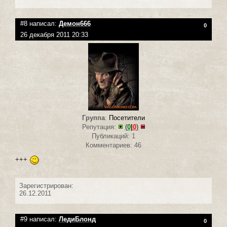
#8 написал:
Демон666
0
26 декабря 2011 20:33
Группа
:
Посетители
Репутация:
(
0
|
0
)
Публикаций: 1
Комментариев: 46
+++
Зарегистрирован:
26.12.2011
#9 написал:
ЛедиБлонд
0