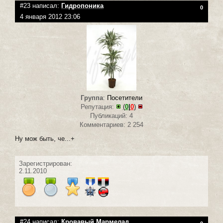
#23 написал:
Гидропоника
0
4 января 2012 23:06
Группа
:
Посетители
Репутация:
(
0
|
0
)
Публикаций: 4
Комментариев: 2 254
Ну мож быть, че...+
Зарегистрирован:
2.11.2010
#24 написал:
Кровавый Мармелад