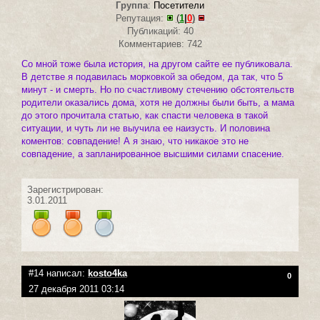
Группа
:
Посетители
Репутация:
(
1
|
0
)
Публикаций: 40
Комментариев: 742
Со мной тоже была история, на другом сайте ее публиковала.
В детстве я подавилась морковкой за обедом, да так, что 5
минут - и смерть. Но по счастливому стечению обстоятельств
родители оказались дома, хотя не должны были быть, а мама
до этого прочитала статью, как спасти человека в такой
ситуации, и чуть ли не выучила ее наизусть. И половина
коментов: совпадение! А я знаю, что никакое это не
совпадение, а запланированное высшими силами спасение.
Зарегистрирован:
3.01.2011
#14 написал:
kosto4ka
0
27 декабря 2011 03:14