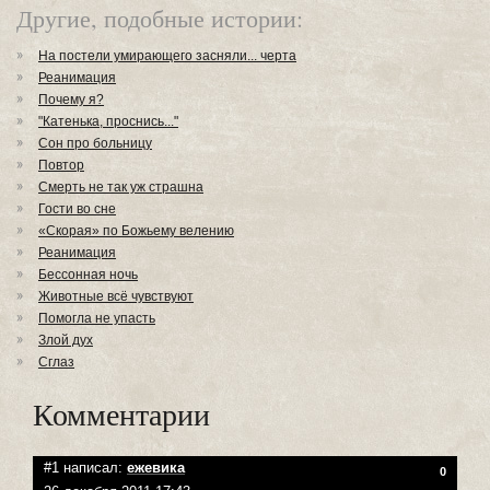
Другие, подобные истории:
На постели умирающего засняли... черта
Реанимация
Почему я?
"Катенька, проснись..."
Сон про больницу
Повтор
Смерть не так уж страшна
Гости во сне
«Скорая» по Божьему велению
Реанимация
Бессонная ночь
Животные всё чувствуют
Помогла не упасть
Злой дух
Сглаз
Комментарии
#1 написал:
ежевика
0