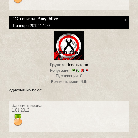
#22 написал:
Stay_Alive
0
1 января 2012 17:20
Группа
:
Посетители
Репутация:
(
0
|
0
)
Публикаций: 0
Комментариев: 438
однозначно плюс
Зарегистрирован:
1.01.2012