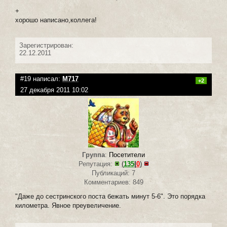
+
хорошо написано,коллега!
Зарегистрирован:
22.12.2011
#19 написал:
M717
+2
27 декабря 2011 10:02
Группа
:
Посетители
Репутация:
(
135
|
0
)
Публикаций: 7
Комментариев: 849
"Даже до сестринского поста бежать минут 5-6". Это порядка
километра. Явное преувеличение.