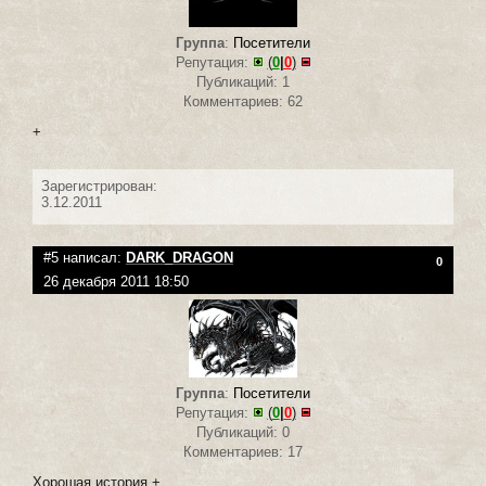
Группа
:
Посетители
Репутация:
(
0
|
0
)
Публикаций: 1
Комментариев: 62
+
Зарегистрирован:
3.12.2011
#5 написал:
DARK_DRAGON
0
26 декабря 2011 18:50
Группа
:
Посетители
Репутация:
(
0
|
0
)
Публикаций: 0
Комментариев: 17
Хорошая история +