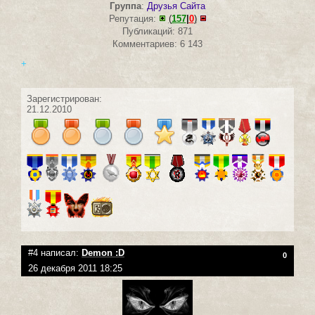
Группа
:
Друзья Сайта
Репутация:
(
157
|
0
)
Публикаций: 871
Комментариев: 6 143
+
Зарегистрирован:
21.12.2010
#4 написал:
Demon :D
0
26 декабря 2011 18:25