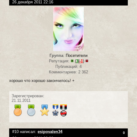
26 декабря 2011 22:16
Группа
:
Посетители
Репутация:
(
3
|
-1
)
Публикаций: 4
Комментариев: 2 362
хорошо что хорошо закончилось! +
Зарегистрирован:
21.11.2011
#10 написал:
esipovalen34
0