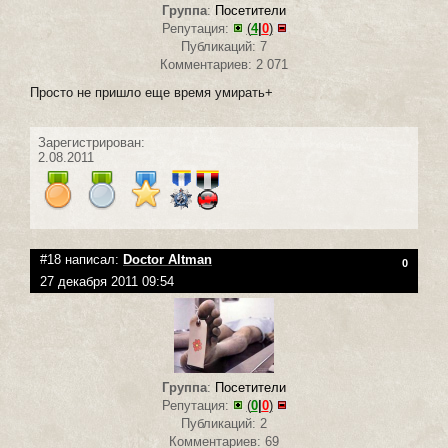
Группа
:
Посетители
Репутация:
(
4
|
0
)
Публикаций: 7
Комментариев: 2 071
Просто не пришло еще время умирать+
Зарегистрирован:
2.08.2011
#18 написал:
Doctor Altman
0
27 декабря 2011 09:54
Группа
:
Посетители
Репутация:
(
0
|
0
)
Публикаций: 2
Комментариев: 69