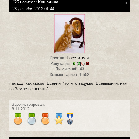
#25 написал:
Кошачина
0
28 декабря 2012 01:44
Группа
:
Посетители
Репутация:
(
2
|
0
)
Публикаций: 43
Комментариев: 1 552
marzzz
, как сказал Есенин, "то, что задумал Всевышний, нам
на Земле не понять".
Зарегистрирован:
8.11.2012