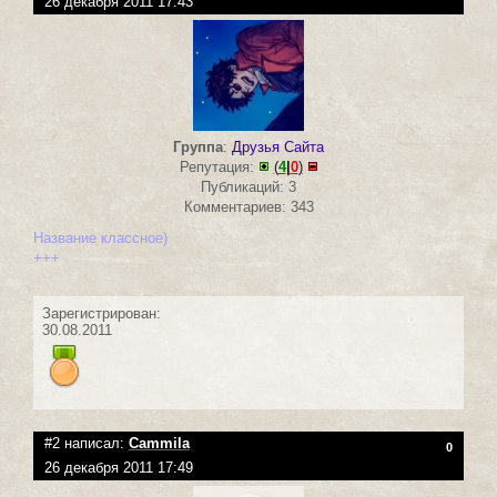
26 декабря 2011 17:43
Группа
:
Друзья Сайта
Репутация:
(
4
|
0
)
Публикаций: 3
Комментариев: 343
Название классное)
+++
Зарегистрирован:
30.08.2011
#2 написал:
Cammila
0
26 декабря 2011 17:49