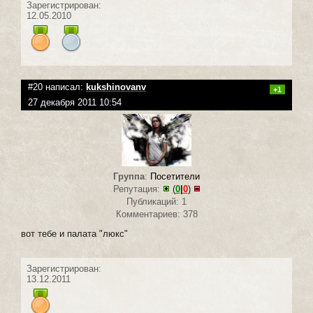
Зарегистрирован:
12.05.2010
#20 написал:
kukshinovanv
+1
27 декабря 2011 10:54
Группа
:
Посетители
Репутация:
(
0
|
0
)
Публикаций: 1
Комментариев: 378
вот тебе и палата "люкс"
Зарегистрирован:
13.12.2011