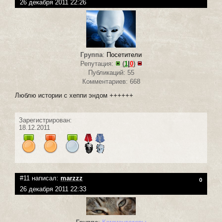
26 декабря 2011 22:26
Группа
:
Посетители
Репутация:
(
1
|
0
)
Публикаций: 55
Комментариев: 668
Люблю истории с хеппи эндом ++++++
Зарегистрирован:
18.12.2011
#11 написал:
marzzz
0
26 декабря 2011 22:33