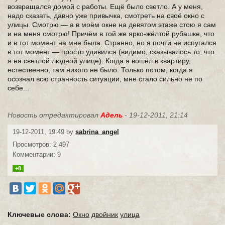
возвращался домой с работы. Ещё было светло. А у меня,
надо сказать, давно уже привычка, смотреть на своё окно с
улицы. Смотрю — а в моём окне на девятом этаже стою я сам
и на меня смотрю! Причём в той же ярко-жёлтой рубашке, что
и в тот момент на мне была. Странно, но я почти не испугался
в тот момент — просто удивился (видимо, сказывалось то, что
я на светлой людной улице). Когда я вошёл в квартиру,
естественно, там никого не было. Только потом, когда я
осознал всю странность ситуации, мне стало сильно не по
себе...
Новость отредактировал
Адель
- 19-12-2011, 21:14
19-12-2011, 19:49 by
sabrina_angel
Просмотров: 2 497
Комментарии: 9
+8
Ключевые слова:
Окно
двойник
улица