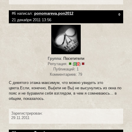
#6 написал:
ponomareva.pon2012
0
21 декабря 2011 13:56
Группа
:
Посетители
Репутация:
(
0
|
0
)
Публикаций: 1
Комментариев: 79
С девятого этажа максимум, что можно увидеть это
цвета.Если, конечно, Вы(или не Вы) не высунулись из окна по
пояс и не буравили себя взглядом, в чем я сомневаюсь... в
общем, показалось.
Зарегистрирован:
29.11.2011