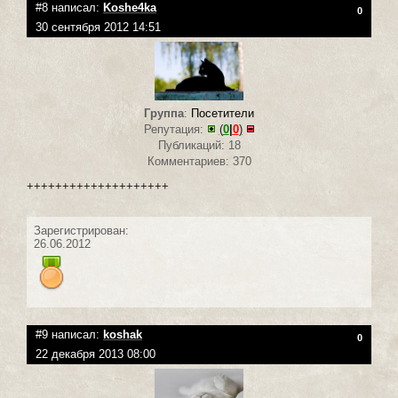
#8 написал:
Koshe4ka
0
30 сентября 2012 14:51
Группа
:
Посетители
Репутация:
(
0
|
0
)
Публикаций: 18
Комментариев: 370
++++++++++++++++++++
Зарегистрирован:
26.06.2012
#9 написал:
koshak
0
22 декабря 2013 08:00