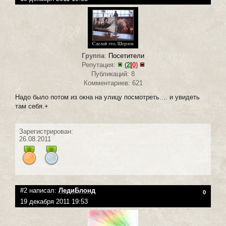
Группа
:
Посетители
Репутация:
(
2
|
0
)
Публикаций: 8
Комментариев: 621
Надо было потом из окна на улицу посмотреть.... и увидеть
там себя.+
Зарегистрирован:
26.08.2011
#2 написал:
ЛедиБлонд
0
19 декабря 2011 19:53