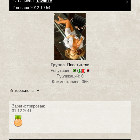
#7 написал:
Tavadze
0
2 января 2012 19:54
Группа
:
Посетители
Репутация:
(
1
|
0
)
Публикаций: 0
Комментариев: 366
Интересно......+
Зарегистрирован:
31.12.2011