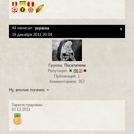
#4 написал:
украiна
0
19 декабря 2011 20:04
Группа
:
Посетители
Репутация:
(
0
|
-1
)
Публикаций: 1
Комментариев: 357
Ну, вполне логично. +
Зарегистрирован:
10.12.2011