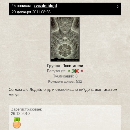
#5 написал:
zvezdnijdojd
0
20 декабря 2011 08:56
Группа
:
Посетители
Репутация:
(
0
|
0
)
Публикаций: 8
Комментариев: 532
Согласна с ЛедиБлонд, и отсвечивало ли?день все таки,тож
минус
Зарегистрирован:
26.12.2010