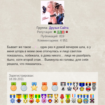
Группа
:
Друзья Сайта
Репутация:
(
13
|
0
)
Публикаций: 819
Комментариев: 4 951
Бывает же такое ...
+
... один раз я домой вечером шла, а у
меня штора в моем окне отогнулась и лицо светлое
показалось, побежала, а дома никого... лица не разобрать
было, хотя второй этаж... Выкинула из головы, для себя
решила, что показалось...
Зарегистрирован:
18.09.2011