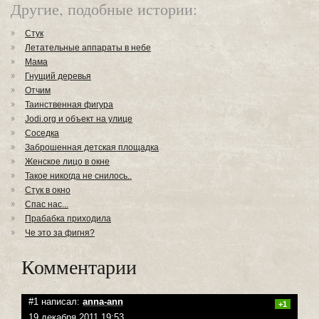
Другие, подобные истории:
Стук
Летательные аппараты в небе
Мама
Гнущий деревья
Отчим
Таинственная фигура
Jodi.org и объект на улице
Соседка
Заброшенная детская площадка
Женское лицо в окне
Такое никогда не снилось..
Стук в окно
Спас нас...
Прабабка приходила
Че это за фигня?
Комментарии
#1 написал:
anna-ann
+1
19 декабря 2011 19:53