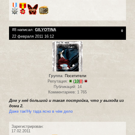
#8 написал:
GILYOTINA
0
22 февраля 2011 16:12
Группа
:
Посетители
Репутация:
(
10
|
0
)
Публикаций: 14
Комментариев: 1 765
Дом у неё большой и такая постройка, что у выхода из
дома 2.
Даже так!Ну тада ясно в чём дело
Зарегистрирован:
17.02.2011