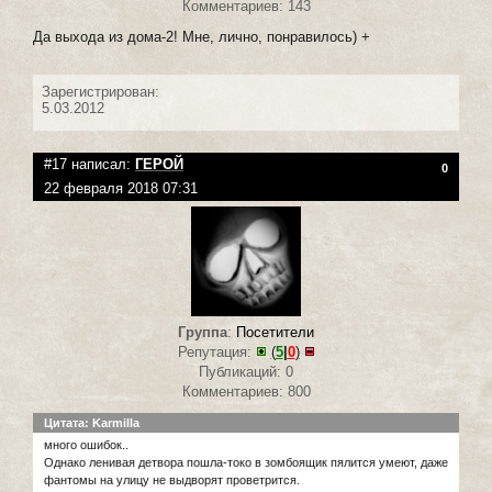
Комментариев: 143
Да выхода из дома-2! Мне, лично, понравилось) +
Зарегистрирован:
5.03.2012
#17 написал:
ГЕРОЙ
0
22 февраля 2018 07:31
Группа
:
Посетители
Репутация:
(
5
|
0
)
Публикаций: 0
Комментариев: 800
Цитата: Karmilla
много ошибок..
Однако ленивая детвора пошла-токо в зомбоящик пялится умеют, даже
фантомы на улицу не выдворят проветрится.