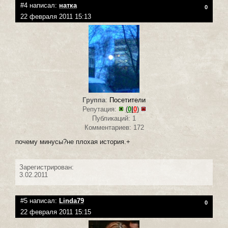
#4 написал:
натка
0
22 февраля 2011 15:13
Группа
:
Посетители
Репутация:
(
0
|
0
)
Публикаций: 1
Комментариев: 172
почему минусы?не плохая история.+
Зарегистрирован:
3.02.2011
#5 написал:
Linda79
0
22 февраля 2011 15:15