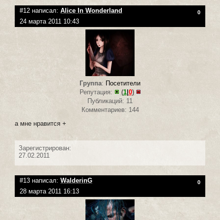
#12 написал:
Alice In Wonderland
0
24 марта 2011 10:43
Группа
:
Посетители
Репутация:
(
1
|
0
)
Публикаций: 11
Комментариев: 144
а мне нравится +
Зарегистрирован:
27.02.2011
#13 написал:
WalderinG
0
28 марта 2011 16:13