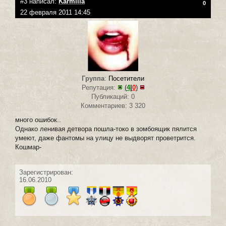
#3 написал:
Karmilla
0
22 февраля 2011 14:45
Группа
:
Посетители
Репутация:
(
4
|
0
)
Публикаций: 0
Комментариев: 3 320
много ошибок..
Однако ленивая детвора пошла-токо в зомбоящик пялится
умеют, даже фантомы на улицу не выдворят проветрится.
Кошмар-
Зарегистрирован:
16.06.2010