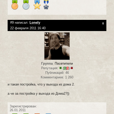
#9 написал:
Lonely
0
22 февраля 2011 16:40
Группа
:
Посетители
Репутация:
(
0
|
0
)
Публикаций: 46
Комментариев: 1 260
и такая постройка, что у выхода из дома 2.
а че за постройка у выхода из Дома2?))
Зарегистрирован:
26.01.2011