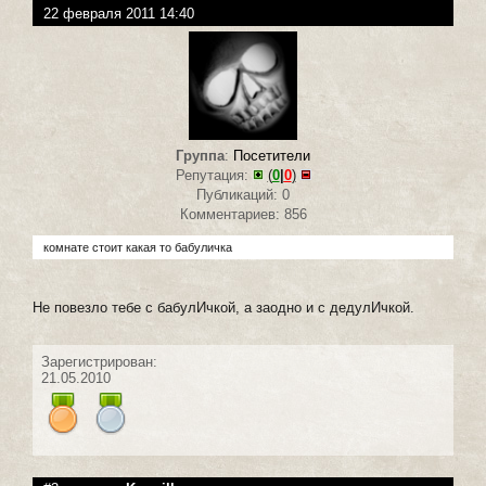
22 февраля 2011 14:40
Группа
:
Посетители
Репутация:
(
0
|
0
)
Публикаций: 0
Комментариев: 856
комнате стоит какая то бабуличка
Не повезло тебе с бабулИчкой, а заодно и с дедулИчкой.
Зарегистрирован:
21.05.2010