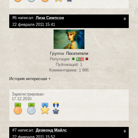
#6 написал:
Лиза Симпсон
0
22 февраля 2011 15:41
Группа
:
Посетители
Репутация:
(
2
|
0
)
Публикаций: 1
Комментариев: 1 986
История интересная +
Зарегистрирован:
17.12.2010
#7 написал:
Дезмонд Майлс
0
22 февраля 2011 15:52