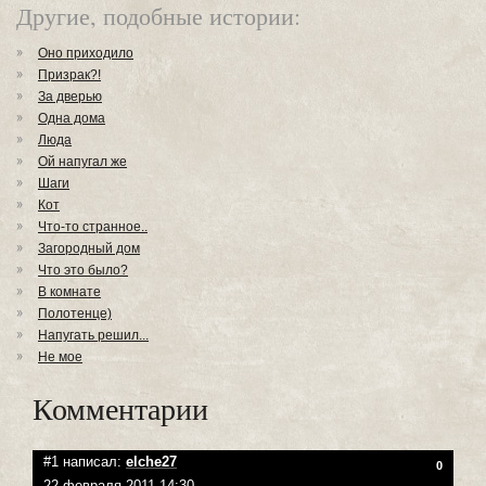
Другие, подобные истории:
Оно приходило
Призрак?!
За дверью
Одна дома
Люда
Ой напугал же
Шаги
Кот
Что-то странное..
Загородный дом
Что это было?
В комнате
Полотенце)
Напугать решил...
Не мое
Комментарии
#1 написал:
elche27
0
22 февраля 2011 14:30