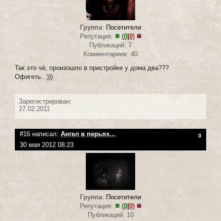
Группа
:
Посетители
Репутация:
(
0
|
0
)
Публикаций: 7
Комментариев: 40
Так это чё, произошло в пристройке у дома два???
Офигеть...)))
Зарегистрирован:
27.02.2011
#16 написал:
Ангел в перьях...
0
30 мая 2012 08:23
Группа
:
Посетители
Репутация:
(
0
|
0
)
Публикаций: 10