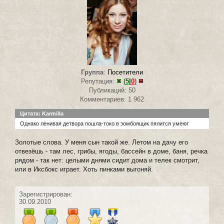
Группа
:
Посетители
Репутация:
(
5
|
0
)
Публикаций: 50
Комментариев: 1 962
Цитата: Karmilla
Однако ленивая детвора пошла-токо в зомбоящик пялится умеют
Золотые слова. У меня сын такой же. Летом на дачу его
отвезёшь - там лес, грибы, ягоды, бассейн в доме, баня, речка
рядом - так нет: целыми днями сидит дома и телек смотрит,
или в Иксбокс играет. Хоть пинками выгоняй.
Зарегистрирован:
30.09.2010