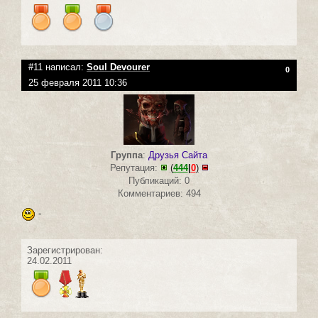
#11 написал:
Soul Devourer
0
25 февраля 2011 10:36
Группа
:
Друзья Сайта
Репутация:
(
444
|
0
)
Публикаций: 0
Комментариев: 494
-
Зарегистрирован:
24.02.2011