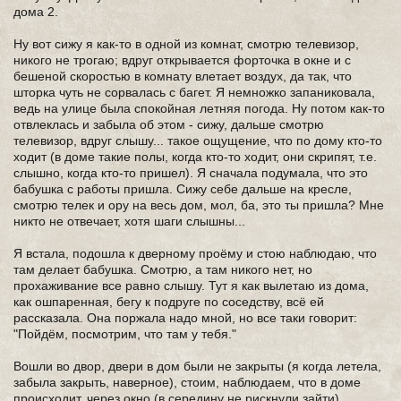
дома 2.
Ну вот сижу я как-то в одной из комнат, смотрю телевизор,
никого не трогаю; вдруг открывается форточка в окне и с
бешеной скоростью в комнату влетает воздух, да так, что
шторка чуть не сорвалась с багет. Я немножко запаниковала,
ведь на улице была спокойная летняя погода. Ну потом как-то
отвлеклась и забыла об этом - сижу, дальше смотрю
телевизор, вдруг слышу... такое ощущение, что по дому кто-то
ходит (в доме такие полы, когда кто-то ходит, они скрипят, т.е.
слышно, когда кто-то пришел). Я сначала подумала, что это
бабушка с работы пришла. Сижу себе дальше на кресле,
смотрю телек и ору на весь дом, мол, ба, это ты пришла? Мне
никто не отвечает, хотя шаги слышны...
Я встала, подошла к дверному проёму и стою наблюдаю, что
там делает бабушка. Смотрю, а там никого нет, но
прохаживание все равно слышу. Тут я как вылетаю из дома,
как ошпаренная, бегу к подруге по соседству, всё ей
рассказала. Она поржала надо мной, но все таки говорит:
"Пойдём, посмотрим, что там у тебя."
Вошли во двор, двери в дом были не закрыты (я когда летела,
забыла закрыть, наверное), стоим, наблюдаем, что в доме
происходит, через окно (в середину не рискнули зайти).