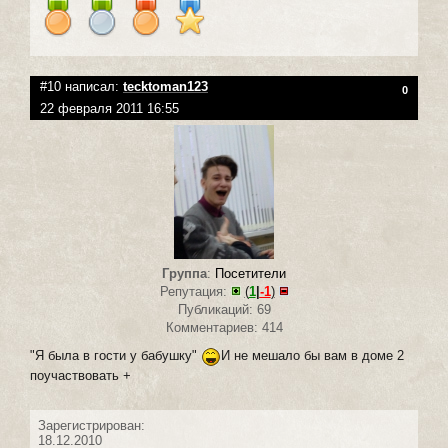
#10 написал:
tecktoman123
0
22 февраля 2011 16:55
Группа
:
Посетители
Репутация:
(
1
|
-1
)
Публикаций: 69
Комментариев: 414
"Я была в гости у бабушку"
И не мешало бы вам в доме 2
поучаствовать +
Зарегистрирован:
18.12.2010