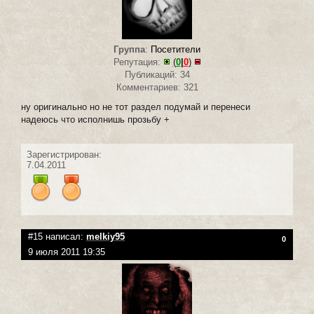
Группа
:
Посетители
Репутация:
(
0
|
0
)
Публикаций: 34
Комментариев: 321
ну оригинально но не тот раздел подумай и перенеси
надеюсь что исполнишь прозьбу +
Зарегистрирован:
7.04.2011
#15 написал:
melkiy95
0
9 июля 2011 19:35