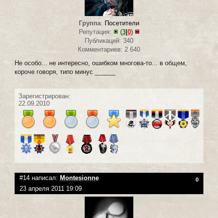
Группа
:
Посетители
Репутация:
(
3
|
0
)
Публикаций: 340
Комментариев: 2 640
Не особо... не интересно, ошибком многова-то... в общем,
короче говоря, типо минус ______
Зарегистрирован:
22.09.2010
#14 написал:
Montesionne
0
23 апреля 2011 19:09