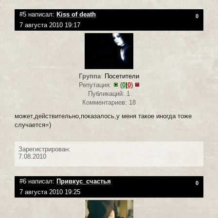
#5 написал:
Kiss of death
0
7 августа 2010 19:17
Группа
:
Посетители
Репутация:
(
0
|
0
)
Публикаций: 1
Комментариев: 18
может,действительно,показалось,у меня такое иногда тоже
случается=)
Зарегистрирован:
7.08.2010
#6 написал:
Привкус_счастья
0
7 августа 2010 19:25