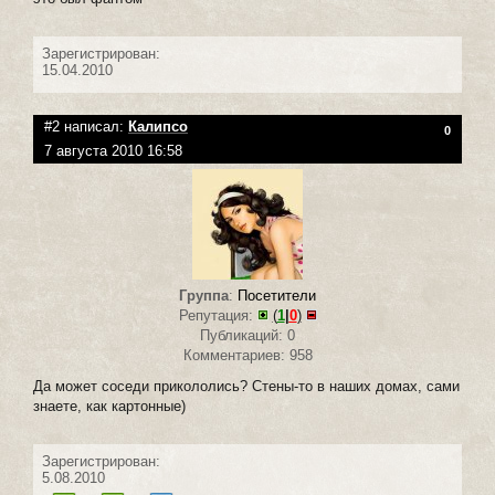
Зарегистрирован:
15.04.2010
#2 написал:
Калипсо
0
7 августа 2010 16:58
Группа
:
Посетители
Репутация:
(
1
|
0
)
Публикаций: 0
Комментариев: 958
Да может соседи прикололись? Стены-то в наших домах, сами
знаете, как картонные)
Зарегистрирован:
5.08.2010