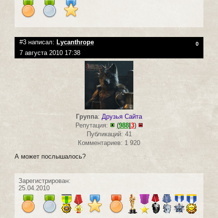
#3 написал:
Lycanthrope
0
7 августа 2010 17:38
Группа
:
Друзья Сайта
Репутация:
(
988
|
3
)
Публикаций: 41
Комментариев: 1 920
А может послышалось?
Зарегистрирован:
25.04.2010