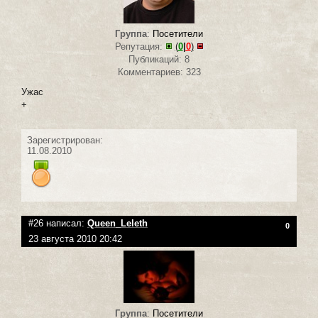
Группа
:
Посетители
Репутация:
(
0
|
0
)
Публикаций: 8
Комментариев: 323
Ужас
+
Зарегистрирован:
11.08.2010
#26 написал:
Queen_Leleth
0
23 августа 2010 20:42
Группа
:
Посетители