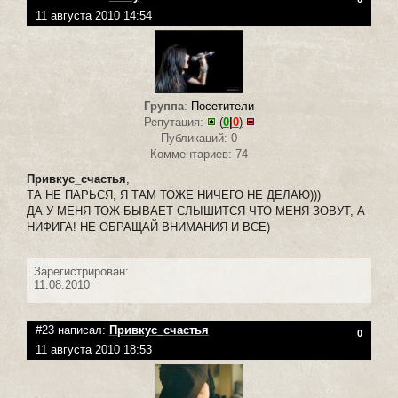
11 августа 2010 14:54
Группа
:
Посетители
Репутация:
(
0
|
0
)
Публикаций: 0
Комментариев: 74
Привкус_счастья
,
ТА НЕ ПАРЬСЯ, Я ТАМ ТОЖЕ НИЧЕГО НЕ ДЕЛАЮ)))
ДА У МЕНЯ ТОЖ БЫВАЕТ СЛЫШИТСЯ ЧТО МЕНЯ ЗОВУТ, А
НИФИГА! НЕ ОБРАЩАЙ ВНИМАНИЯ И ВСЕ)
Зарегистрирован:
11.08.2010
#23 написал:
Привкус_счастья
0
11 августа 2010 18:53