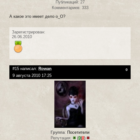
Публикаций: 27
Комментариев: 333
А какое это имеет дело о_О?
Зарегистрирован:
26.06.2010
#15 написал:
Rowan
0
9 августа 2010 17:25
Группа
:
Посетители
Репутация:
(
0
|
0
)