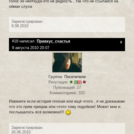
голос из неоткуда-это не редкость...так что не ссылайся на
обман слуха
Зарегистрирован:
9.08.2010
#18 написал:
Привкус_счастья
0
9 августа 2010 20:07
Группа
:
Посетители
Репутация:
(
0
|
0
)
Публикаций: 27
Комментариев: 333
Извините если история плохая или ещё чтото , я не доказываю
что это прям призрак или чтото тому подобное! Может мне и
послышалось всё возможно!!!
Зарегистрирован:
26.06.2010