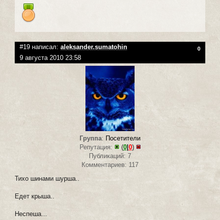
#19 написал:
aleksander.sumatohin
0
9 августа 2010 23:58
Группа
:
Посетители
Репутация:
(
0
|
0
)
Публикаций: 7
Комментариев: 117
Тихо шинами шурша..
Едет крыша..
Неспеша...