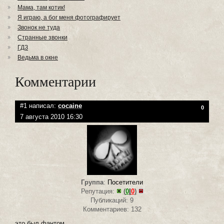
Мама, там котик!
Я играю, а бог меня фотографирует
Звонок не туда
Странные звонки
ГДЗ
Ведьма в окне
Комментарии
#1 написал:
cocaine
0
7 августа 2010 16:30
Группа
:
Посетители
Репутация:
(
0
|
0
)
Публикаций: 9
Комментариев: 132
это был фантом