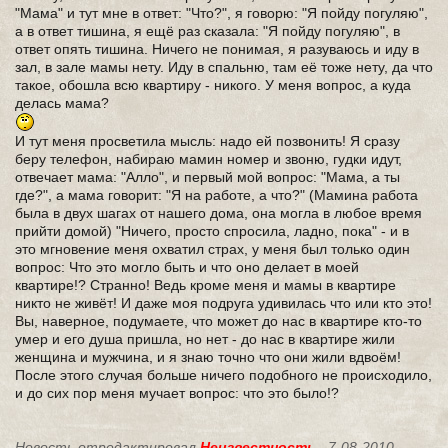
"Мама" и тут мне в ответ: "Что?", я говорю: "Я пойду погуляю",
а в ответ тишина, я ещё раз сказала: "Я пойду погуляю", в
ответ опять тишина. Ничего не понимая, я разуваюсь и иду в
зал, в зале мамы нету. Иду в спальню, там её тоже нету, да что
такое, обошла всю квартиру - никого. У меня вопрос, а куда
делась мама?
И тут меня просветила мысль: надо ей позвонить! Я сразу
беру телефон, набираю мамин номер и звоню, гудки идут,
отвечает мама: "Алло", и первый мой вопрос: "Мама, а ты
где?", а мама говорит: "Я на работе, а что?" (Мамина работа
была в двух шагах от нашего дома, она могла в любое время
прийти домой) "Ничего, просто спросила, ладно, пока" - и в
это мгновение меня охватил страх, у меня был только один
вопрос: Что это могло быть и что оно делает в моей
квартире!? Странно! Ведь кроме меня и мамы в квартире
никто не живёт! И даже моя подруга удивилась что или кто это!
Вы, наверное, подумаете, что может до нас в квартире кто-то
умер и его душа пришла, но нет - до нас в квартире жили
женщина и мужчина, и я знаю точно что они жили вдвоём!
После этого случая больше ничего подобного не происходило,
и до сих пор меня мучает вопрос: что это было!?
Новость отредактировал
Неизвестность
- 7-08-2010,