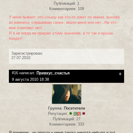
Публикаций: 1
Комментариев: 109
У меня бывает, что слышу как кто-то зовет по имени, выхожу
из комнаты, спрашиваю своих, звали меня или нет...На что
мне отвечают нет!
И я не когда не придаю этому значение, а то так и крыша
поедет!
Зарегистрирован:
27.07.2010
#16 написал:
Привкус_счастья
0
9 августа 2010 18:38
Группа
:
Посетители
Репутация:
(
0
|
0
)
Публикаций: 27
Комментариев: 333
Я понимаю , ну просто у меня такого никогда небыло и тут