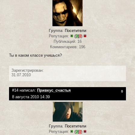
Группа
:
Посетители
Репутация:
(
0
|
0
)
Публикаций: 16
Комментариев: 196
Ты в каком классе учишься?
Зарегистрирован:
31.07.2010
#14 написал:
Привкус_счастья
0
8 августа 2010 14:39
Группа
:
Посетители
Репутация:
(
0
|
0
)