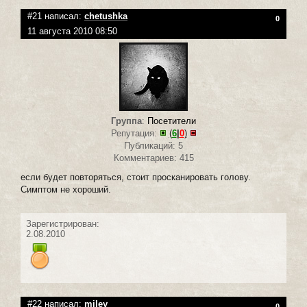
#21 написал:
chetushka
0
11 августа 2010 08:50
Группа
:
Посетители
Репутация:
(
6
|
0
)
Публикаций: 5
Комментариев: 415
если будет повторяться, стоит просканировать голову.
Симптом не хороший.
Зарегистрирован:
2.08.2010
#22 написал:
miley
0