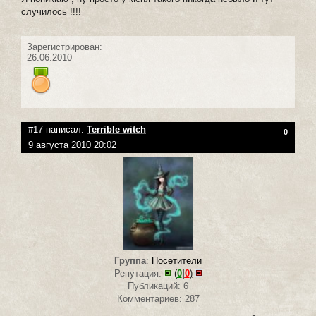
случилось !!!!
Зарегистрирован:
26.06.2010
#17 написал:
Terrible witch
0
9 августа 2010 20:02
Группа
:
Посетители
Репутация:
(
0
|
0
)
Публикаций: 6
Комментариев: 287