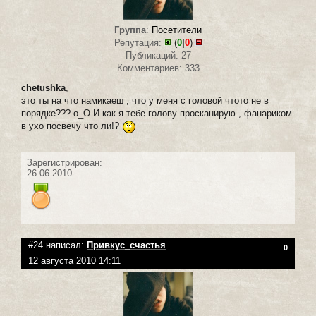
Группа
:
Посетители
Репутация:
(
0
|
0
)
Публикаций: 27
Комментариев: 333
chetushka
,
это ты на что намикаеш , что у меня с головой чтото не в
порядке??? о_О И как я тебе голову просканирую , фанариком
в ухо посвечу что ли!?
Зарегистрирован:
26.06.2010
#24 написал:
Привкус_счастья
0
12 августа 2010 14:11