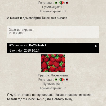
Репутация:
(
0
|
0
)
Публикаций: 11
Комментариев: 61
А может и домовой)))))) Такое тож бывает....
Зарегистрирован:
20.08.2010
#27 написал:
КлУбНиЧкА
0
5 октября 2010 10:14
Группа
:
Посетители
Репутация:
(
0
|
0
)
Публикаций: 2
Комментариев: 32
Я чуть от страха не обделалась! Какая страшная история!!!
Кстати где ты живёшь??? (Это я автору пишу)