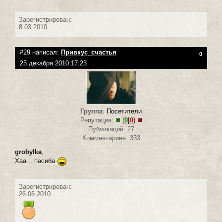
Зарегистрирован:
8.03.2010
#29 написал:
Привкус_счастья
0
25 декабря 2010 17:23
Группа
:
Посетители
Репутация:
(
0
|
0
)
Публикаций: 27
Комментариев: 333
grobylka
,
Хаа... пасиба
Зарегистрирован:
26.06.2010