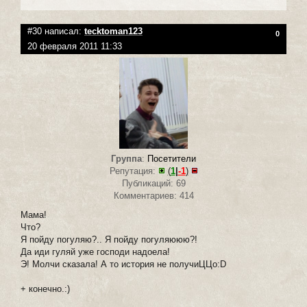
#30 написал:
tecktoman123
0
20 февраля 2011 11:33
Группа
:
Посетители
Репутация:
(
1
|
-1
)
Публикаций: 69
Комментариев: 414
Мама!
Что?
Я пойду погуляю?.. Я пойду погуляююю?!
Да иди гуляй уже господи надоела!
Э! Молчи сказала! А то история не получиЦЦо:D
+ конечно.:)