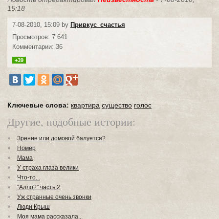
15:18
7-08-2010, 15:09 by
Привкус_счастья
Просмотров: 7 641
Комментарии: 36
+39
Ключевые слова:
квартира
существо
голос
Другие, подобные истории:
Зрение или домовой балуется?
Номер
Мама
У страха глаза велики
Что-то...
"Алло?" часть 2
Уж странные очень звонки
Люди Крыш
Моя мама рассказала...