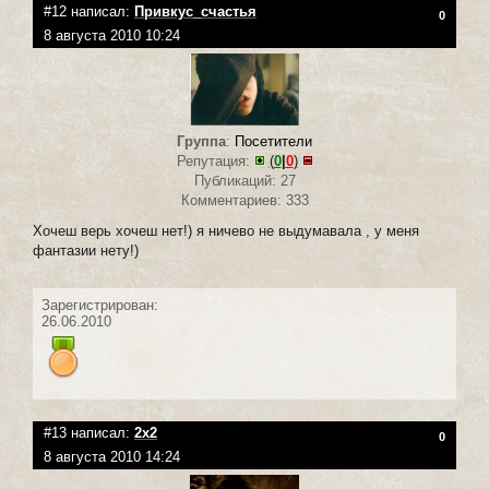
#12 написал:
Привкус_счастья
0
8 августа 2010 10:24
Группа
:
Посетители
Репутация:
(
0
|
0
)
Публикаций: 27
Комментариев: 333
Хочеш верь хочеш нет!) я ничево не выдумавала , у меня
фантазии нету!)
Зарегистрирован:
26.06.2010
#13 написал:
2x2
0
8 августа 2010 14:24