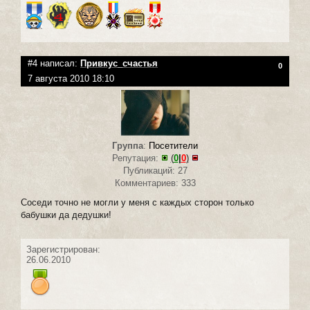
#4 написал:
Привкус_счастья
0
7 августа 2010 18:10
Группа
:
Посетители
Репутация:
(
0
|
0
)
Публикаций: 27
Комментариев: 333
Соседи точно не могли у меня с каждых сторон только
бабушки да дедушки!
Зарегистрирован:
26.06.2010