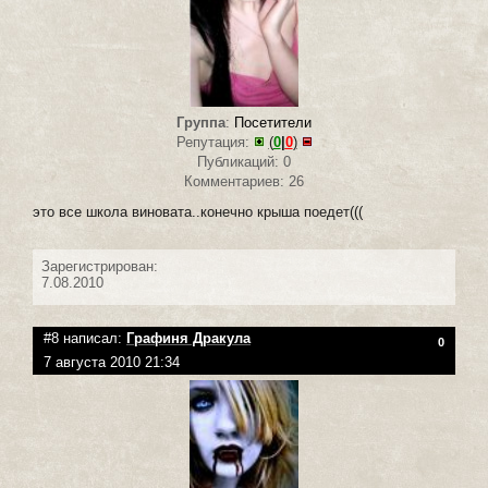
Группа
:
Посетители
Репутация:
(
0
|
0
)
Публикаций: 0
Комментариев: 26
это все школа виновата..конечно крыша поедет(((
Зарегистрирован:
7.08.2010
#8 написал:
Графиня Дракула
0
7 августа 2010 21:34