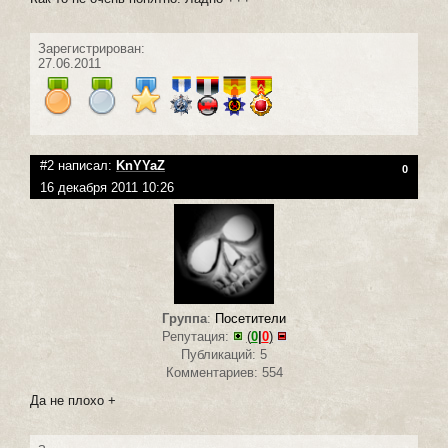
Зарегистрирован:
27.06.2011
#2 написал:
KnYYaZ
0
16 декабря 2011 10:26
Группа
:
Посетители
Репутация:
(
0
|
0
)
Публикаций: 5
Комментариев: 554
Да не плохо +