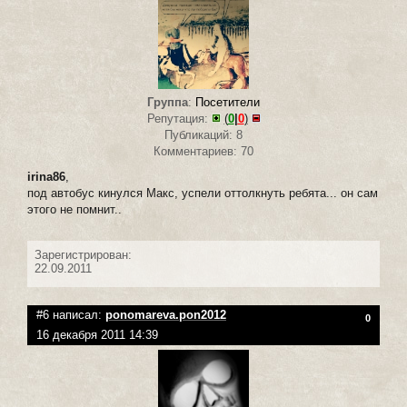
Группа
:
Посетители
Репутация:
(
0
|
0
)
Публикаций: 8
Комментариев: 70
irina86
,
под автобус кинулся Макс, успели оттолкнуть ребята... он сам
этого не помнит..
Зарегистрирован:
22.09.2011
#6 написал:
ponomareva.pon2012
0
16 декабря 2011 14:39