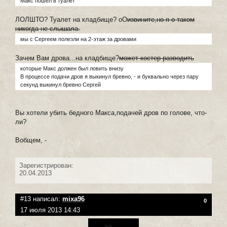
Макс пошел в туалет
ЛОЛШТО? Туалет на кладбище? оО
извините,но я о таком
никогда не слышала.
мы с Сергеем полезли на 2-этаж за дровами
Зачем Вам дрова...на кладбище?
может костер разводить
которые Макс должен был ловить внизу
В процессе подачи дров я выкинул бревно, - и буквально через пару
секунд выкинул бревно Сергей
Вы хотели убить бедного Макса,подачей дров по голове, что-
ли?
Вобщем, -
Зарегистрирован:
20.04.2013
#13 написал:
mixa96
0
17 июля 2013 14:43