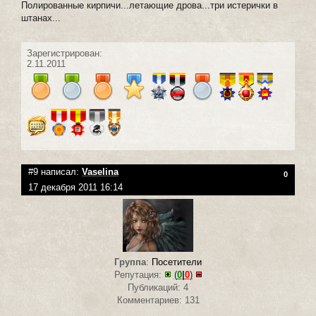
Полированные кирпичи...летающие дрова...три истерички в
штанах...
Зарегистрирован:
2.11.2011
#9 написал:
Vaselina
0
17 декабря 2011 16:14
Группа
:
Посетители
Репутация:
(
0
|
0
)
Публикаций: 4
Комментариев: 131