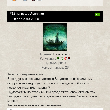
#12 написал:
Америка
+1
13 июля 2013 20:50
Группа
:
Посетители
Репутация:
(
0
|
0
)
Публикаций: 0
Комментариев: 28
То есть, получается так:
Ваш друг,без сознания лежит,а Вы даже не вызвали ему
скорую помощь,увидев,что ему в спину,а тем более в
позвоночник,впился кирпич?
Ну,допустим,но стали бы Вы продолжать свой,скажем так
поход,после случившегося,я лично, не стала бы,ну,это мое
мнение.
Так же много не понятных моментов.