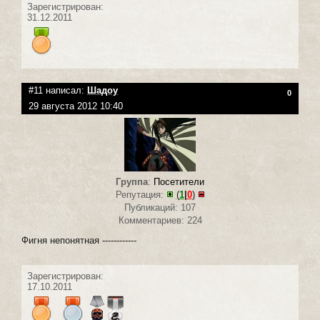
Зарегистрирован:
31.12.2011
#11 написал:
Шадоу
0
29 августа 2012 10:40
Группа
:
Посетители
Репутация:
(
1
|
0
)
Публикаций: 107
Комментариев: 224
Фигня непонятная ------------
Зарегистрирован:
17.10.2011