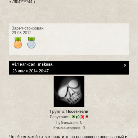
+7904*****44;)
Зарегистрирован:
29.03.2012
#14 написал:
mskssa
0
23 июля 2014 20:47
Группа
:
Посетители
Репутация:
(
0
|
0
)
Публикаций: 0
Комментариев: 3
Чет бред какой-то, уж простите, но совершенно несвязанный и