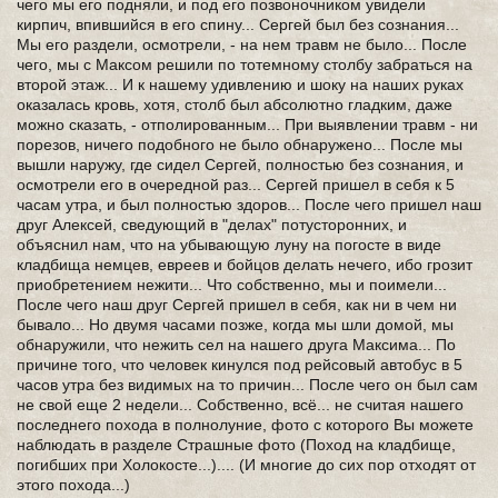
чего мы его подняли, и под его позвоночником увидели
кирпич, впившийся в его спину... Сергей был без сознания...
Мы его раздели, осмотрели, - на нем травм не было... После
чего, мы с Максом решили по тотемному столбу забраться на
второй этаж... И к нашему удивлению и шоку на наших руках
оказалась кровь, хотя, столб был абсолютно гладким, даже
можно сказать, - отполированным... При выявлении травм - ни
порезов, ничего подобного не было обнаружено... После мы
вышли наружу, где сидел Сергей, полностью без сознания, и
осмотрели его в очередной раз... Сергей пришел в себя к 5
часам утра, и был полностью здоров... После чего пришел наш
друг Алексей, сведующий в "делах" потусторонних, и
объяснил нам, что на убывающую луну на погосте в виде
кладбища немцев, евреев и бойцов делать нечего, ибо грозит
приобретением нежити... Что собственно, мы и поимели...
После чего наш друг Сергей пришел в себя, как ни в чем ни
бывало... Но двумя часами позже, когда мы шли домой, мы
обнаружили, что нежить сел на нашего друга Максима... По
причине того, что человек кинулся под рейсовый автобус в 5
часов утра без видимых на то причин... После чего он был сам
не свой еще 2 недели... Собственно, всё... не считая нашего
последнего похода в полнолуние, фото с которого Вы можете
наблюдать в разделе Страшные фото (Поход на кладбище,
погибших при Холокосте...).... (И многие до сих пор отходят от
этого похода...)