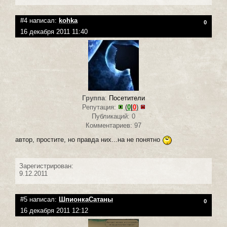
#4 написал:
kohka
0
16 декабря 2011 11:40
Группа
:
Посетители
Репутация:
(
0
|
0
)
Публикаций: 0
Комментариев: 97
автор, простите, но правда них...на не понятно
Зарегистрирован:
9.12.2011
#5 написал:
ШпионкаСатаны
0
16 декабря 2011 12:12