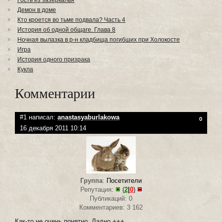
Гость из зазеркалья
Демон в доме
Кто кроется во тьме подвала? Часть 4
История об одной общаге. Глава 8
Ночная вылазка в р-н кладбища погибших при Холокосте
Игра
История одного призрака
Кукла
Комментарии
#1 написал:
anastasyaburlakowa
0
16 декабря 2011 10:14
Группа
:
Посетители
Репутация:
(
2
|
0
)
Публикаций: 0
Комментариев: 3 162
Как-то не очень понятно. Ладно +++