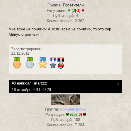
Группа
:
Посетители
Репутация:
(
3
|
-1
)
Публикаций: 4
Комментариев: 2 362
мне тоже не понятно! А если всем не понятно, то это хер....
Минус огромный!
Зарегистрирован:
21.11.2011
#8 написал:
marzzz
0
16 декабря 2011 20:28
Группа
:
Комментаторы
Репутация:
(
656
|
0
)
Публикаций: 108
Комментариев: 7 384