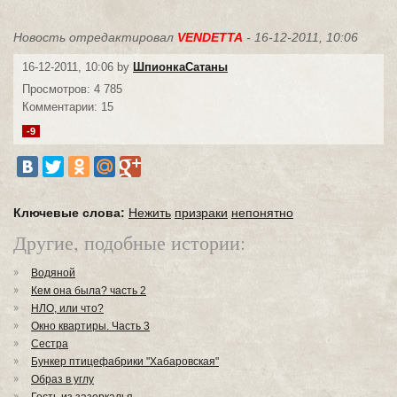
Новость отредактировал
VENDETTA
- 16-12-2011, 10:06
16-12-2011, 10:06 by
ШпионкаСатаны
Просмотров: 4 785
Комментарии: 15
-9
Ключевые слова:
Нежить
призраки
непонятно
Другие, подобные истории:
Водяной
Кем она была? часть 2
НЛО, или что?
Окно квартиры. Часть 3
Сестра
Бункер птицефабрики "Хабаровская"
Образ в углу