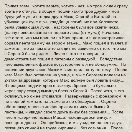
Привет всем.. хотите верьте, хотите - нет.. но трое людей сразу
врать не станут... в общем, пошли как-то трое друзей - мой
будущий муж, и его два друга Макс, Сергей и Виталий на
убывающей луне в р-н кладбища погибших при Холокосте...
была убывающая луна... настроены были все скептически...
(начну повествование от первого лица (от мужа)) Началось
всё с того, что мы пришли на Кронпринц, и я демонстративно
сорвал пентаграмму на втором этаже... Макс пошел в туалет, и
заметил, что за ним кто-то следит, не зависимо от того, что мы
с Серегой были рядом... Лично я это не поверил, и
демонстративно пошел в патерны с разведкой... Вследствие
чего выявленных фактов потустороннего я не обнаружил... По
истечении двух часов Максим заистерил на ту же тему... После
чего Макс был оставлен на улице, и мы с Сергеем полезли на
2-этаж за дровами, которые Макс должен был ловить внизу....
В процессе подачи дров я выкинул бревно, - и буквально
через пару секунд выкинул бревно Сергей.. После чего, я его
окликнул, но он не отозвался.. Развернувшись с фонариком, я
ни в одной комнате на этаже его не обнаружил... Оценив
обстановку, я посветил фонариком в нишу от бывшей
лестницы, и увидел своего друга внизу без сознания... После
чего я истерично позвал Макса, находящегося внизу, и
ловящего дрова... Он прибежал, и мы увидели нашего друга,
лежащего спиной на груде кирпичей... без сознания... После