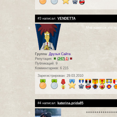
#3 написал:
VENDETTA
Мне кажется это пр
0
Группа
:
Друзья Сайта
Репутация:
(
247
|
-1
)
Публикаций: 9
Комментариев: 6 215
Зарегистрирован: 29.03.2010
#4 написал:
katerina.prida85
++++++++++++++
0