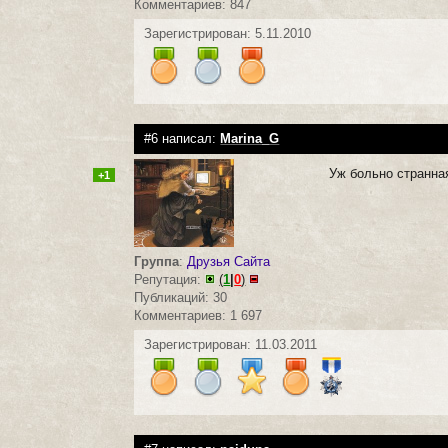
Комментариев: 847
Зарегистрирован: 5.11.2010
#6 написал:
Marina_G
Уж больно странная
+1
Группа
:
Друзья Сайта
Репутация:
(
1
|
0
)
Публикаций: 30
Комментариев: 1 697
Зарегистрирован: 11.03.2011