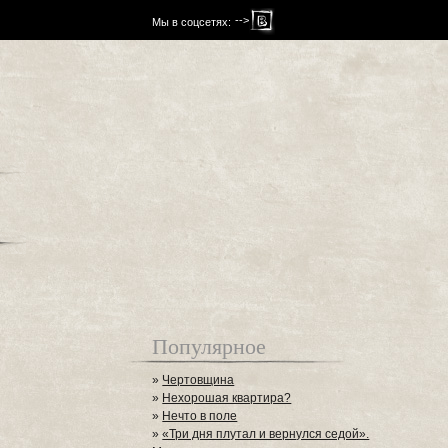
-->
Мы в соцсетях:
Популярное
»
Чертовщина
»
Нехорошая квартира?
»
Нечто в поле
»
«Три дня плутал и вернулся седой».