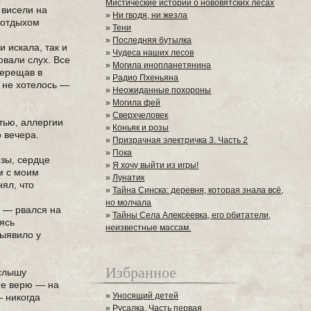
Мистические истории о нововятских лесах
 висели на
»
Ни гводя, ни жезла
о отдыхом
»
Тени
»
Последняя бутылка
 искала, так и
»
Чудеса наших лесов
овали слух. Все
»
Могила инопланетянина
верещав в
»
Радио Пхеньяна
е не хотелось —
»
Неожиданные похороны
»
Могила фей
»
Сверхчеловек
стью, аллергии
»
Коньяк и розы
о вечера.
»
Призрачная электричка 3. Часть 2
»
Пока
езы, сердце
»
Я хочу выйти из игры!
м с моим
»
Лунатик
нял, что
»
Тайна Синска: деревня, которая знала всё,
но молчала
я — рвался на
»
Тайны Села Алексеевка, его обитатели,
аясь
неизвестные массам.
выявило у
Избранное
 слышу
 не верю — на
»
Уносящий детей
— никогда
»
Русалка. Часть первая