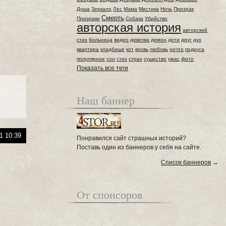
Душа
Зеркало
Лес
Мама
Мистика
Ночь
Призрак
Смерть
Призраки
Собака
Убийство
авторская история
авторский
стих
больница
видео
девочка
демон
дети
друг
дух
квартира
кладбище
кот
кровь
любовь
нечто
подруга
популярное
сон
стих
страх
существо
ужас
фото
Показать все теги
Наш баннер
1 10:39
Понравился сайт страшных историй?
Поставь один из баннеров у себя на сайте.
Список баннеров
→
От спонсоров