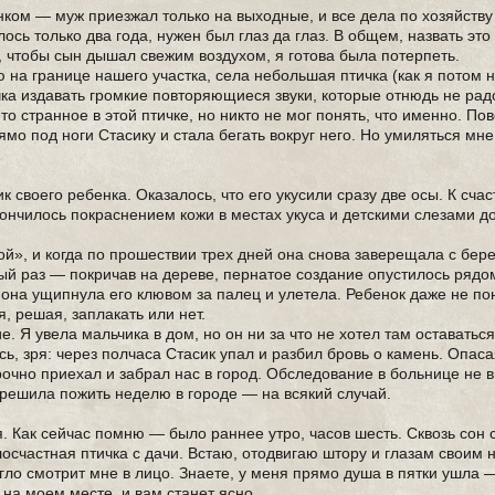
нком — муж приезжал только на выходные, и все дела по хозяйству
ось только два года, нужен был глаз да глаз. В общем, назвать эт
, чтобы сын дышал свежим воздухом, я готова была потерпеть.
 на границе нашего участка, села небольшая птичка (как я потом ни
ичка издавать громкие повторяющиеся звуки, которые отнюдь не рад
о странное в этой птичке, но никто не мог понять, что именно. По
ямо под ноги Стасику и стала бегать вокруг него. Но умиляться мн
к своего ребенка. Оказалось, что его укусили сразу две осы. К сча
акончилось покраснением кожи в местах укуса и детскими слезами д
кой», и когда по прошествии трех дней она снова заверещала с бер
лый раз — покричав на дереве, пернатое создание опустилось рядо
г она ущипнула его клювом за палец и улетела. Ребенок даже не по
 решая, заплакать или нет.
е. Я увела мальчика в дом, но он ни за что не хотел там оставатьс
сь, зря: через полчаса Стасик упал и разбил бровь о камень. Опас
рочно приехал и забрал нас в город. Обследование в больнице не 
 решила пожить неделю в городе — на всякий случай.
. Как сейчас помню — было раннее утро, часов шесть. Сквозь сон
злосчастная птичка с дачи. Встаю, отодвигаю штору и глазам своим
гло смотрит мне в лицо. Знаете, у меня прямо душа в пятки ушла 
 на моем месте, и вам станет ясно.