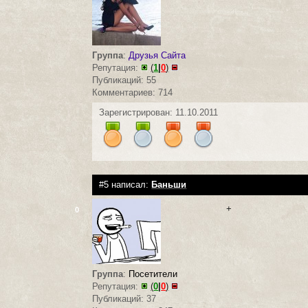
Группа
:
Друзья Сайта
Репутация:
(
1
|
0
)
Публикаций: 55
Комментариев: 714
Зарегистрирован: 11.10.2011
#5 написал:
Баньши
+
0
Группа
:
Посетители
Репутация:
(
0
|
0
)
Публикаций: 37