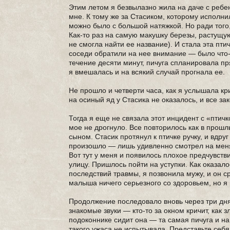
Этим летом я безвылазно жила на даче с ребе
мне. К тому же за Стасиком, которому исполнил
можно было с большой натяжкой. Но ради того
Как-то раз на самую макушку березы, растущую
не смогла найти ее название). И стала эта пт
соседи обратили на нее внимание — было что-т
течение десяти минут, пичуга спланировала пр
я вмешалась и на всякий случай прогнала ее.
Не прошло и четверти часа, как я услышала кри
на осиный яд у Стасика не оказалось, и все з
Тогда я еще не связала этот инцидент с «птич
мое не дрогнуло. Все повторилось как в прош
сыном. Стасик протянул к птичке ручку, и вдру
произошло — лишь удивленно смотрел на меня,
Вот тут у меня и появилось плохое предчувстви
улицу. Пришлось пойти на уступки. Как оказало
последствий травмы, я позвонила мужу, и он с
малыша ничего серьезного со здоровьем, но я
Продолжение последовало вновь через три дня
знакомые звуки — кто-то за окном кричит, как 
подоконнике сидит она — та самая пичуга и на
такого ужаса не испытывала. Представьте себя