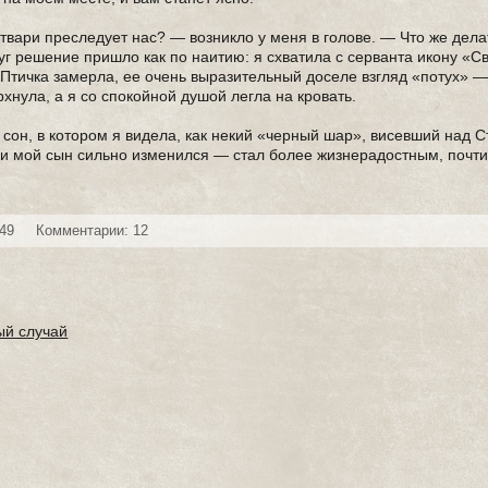
твари преследует нас? — возникло у меня в голове. — Что же дела
уг решение пришло как по наитию: я схватила с серванта икону «С
 Птичка замерла, ее очень выразительный доселе взгляд «потух» —
рхнула, а я со спокойной душой легла на кровать.
сон, в котором я видела, как некий «черный шар», висевший над С
ени мой сын сильно изменился — стал более жизнерадостным, почти
249
Комментарии: 12
ый случай