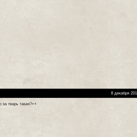
8 декабря 201
то за тварь такая?++