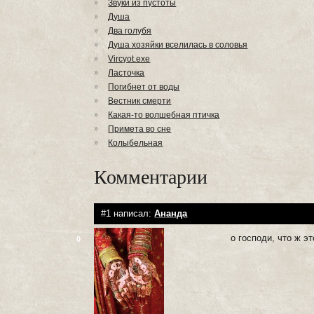
Звуки из пустоты
Душа
Два голубя
Душа хозяйки вселилась в соловья
Vircyot.exe
Ласточка
Погибнет от воды
Вестник смерти
Какая-то волшебная птичка
Примета во сне
Колыбельная
Комментарии
#1 написал:
Ананда
о господи, что ж э
0