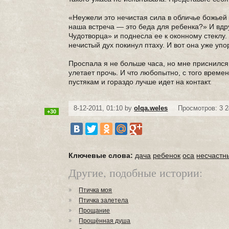
«Неужели это нечистая сила в обличье божьей 
наша встреча — это беда для ребенка?» И вдр
Чудотворца» и поднесла ее к оконному стеклу.
нечистый дух покинул птаху. И вот она уже упо
Проспала я не больше часа, но мне приснился 
улетает прочь. И что любопытно, с того врем
пустякам и гораздо лучше идет на контакт.
8-12-2011, 01:10 by
olqa.weles
Просмотров: 3 
+30
Ключевые слова:
дача
ребенок
оса
несчастн
Другие, подобные истории:
Птичка моя
Птичка залетела
Прощание
Прощённая душа