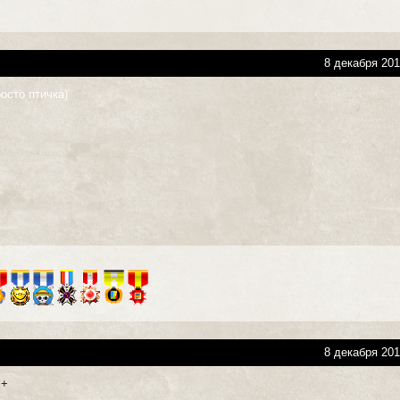
8 декабря 201
осто птичка)
8 декабря 201
++