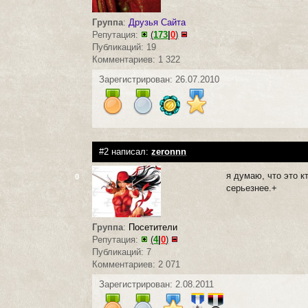
Группа
:
Друзья Сайта
Репутация:
(
173
|
0
)
Публикаций: 19
Комментариев: 1 322
Зарегистрирован: 26.07.2010
#2 написал:
zeronnn
я думаю, что это к
0
серьезнее.+
Группа
:
Посетители
Репутация:
(
4
|
0
)
Публикаций: 7
Комментариев: 2 071
Зарегистрирован: 2.08.2011