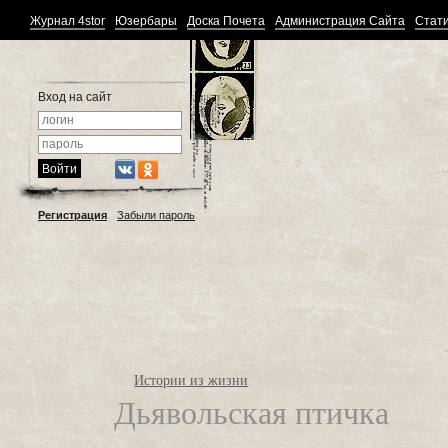
Журнал 4stor
Юзербары
Доска Почета
Администрация Сайта
Стати
Вход на сайт
Регистрация
Забыли пароль
Истории из жизни
Дьявольская птичка