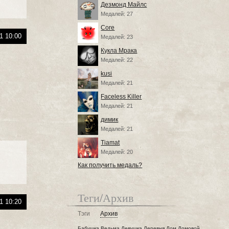
Дезмонд Майлс
Медалей: 27
Core
1 10:00
Медалей: 23
Кукла Мрака
Медалей: 22
kusi
Медалей: 21
Faceless Killer
Медалей: 21
димик
Медалей: 21
Tiamat
Медалей: 20
Как получить медаль?
Теги/Архив
1 10:20
Тэги
Архив
Бабушка
Ведьма
Девушка
Деревня
Дом
Домовой