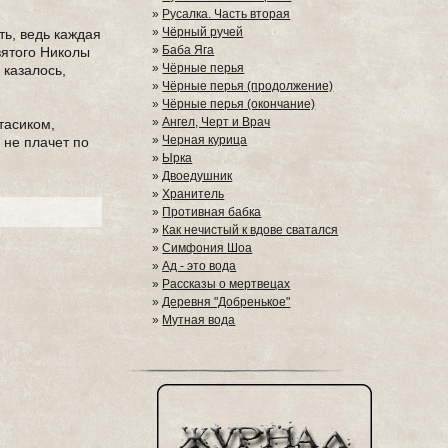
»
Русалка. Часть вторая
»
Чёрный ручей
ть, ведь каждая
»
Баба Яга
вятого Николы
»
Чёрные перья
 казалось,
»
Чёрные перья (продолжение)
»
Чёрные перья (окончание)
»
Ангел, Черт и Врач
тасиком,
»
Черная курица
 не плачет по
»
Ырка
»
Двоедушник
»
Хранитель
»
Противная бабка
»
Как нечистый к вдове сватался
»
Симфония Шоа
»
Ад - это вода
»
Рассказы о мертвецах
»
Деревня "Добренькое"
»
Мутная вода