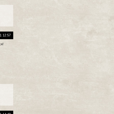
1 12:57
ся!