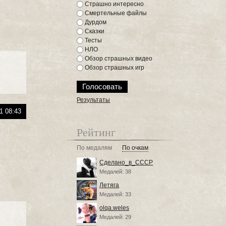
Страшно интересно
Смертельные файлы
Дурдом
Сказки
Тесты
НЛО
Обзор страшных видео
Обзор страшных игр
Результаты
1 08:43
Рейтинг
По медалям
По очкам
Сделано_в_СССР
Медалей: 38
Летяга
Медалей: 33
olqa.weles
Медалей: 29