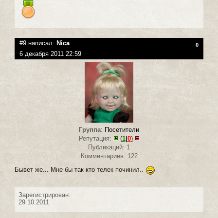
#9 написал:
Nica
0
6 декабря 2011 22:59
Группа
:
Посетители
Репутация:
(
1
|
0
)
Публикаций: 1
Комментариев: 122
Бывет же... Мне бы так кто телек починил..
Зарегистрирован:
29.10.2011