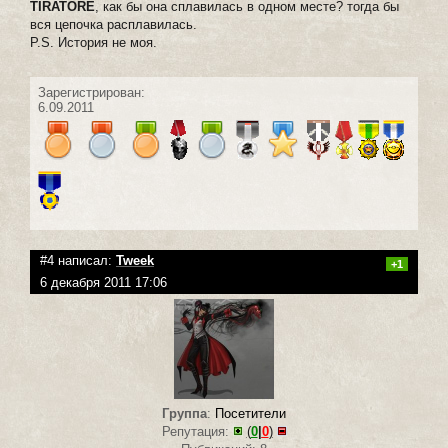
TIRATORE
, как бы она сплавилась в одном месте? тогда бы
вся цепочка расплавилась.
P.S. История не моя.
Зарегистрирован:
6.09.2011
#4 написал:
Tweek
+1
6 декабря 2011 17:06
Группа
:
Посетители
Репутация:
(
0
|
0
)