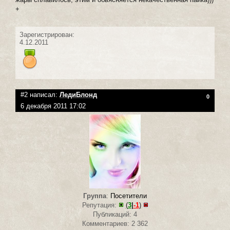
+
Зарегистрирован:
4.12.2011
#2 написал:
ЛедиБлонд
0
6 декабря 2011 17:02
Группа
:
Посетители
Репутация:
(
3
|
-1
)
Публикаций: 4
Комментариев: 2 362