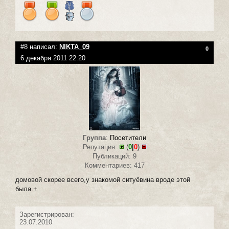
#8 написал:
NIKTA_09
0
6 декабря 2011 22:20
Группа
:
Посетители
Репутация:
(
0
|
0
)
Публикаций: 9
Комментариев: 417
домовой скорее всего,у знакомой ситуёвина вроде этой
была.+
Зарегистрирован:
23.07.2010