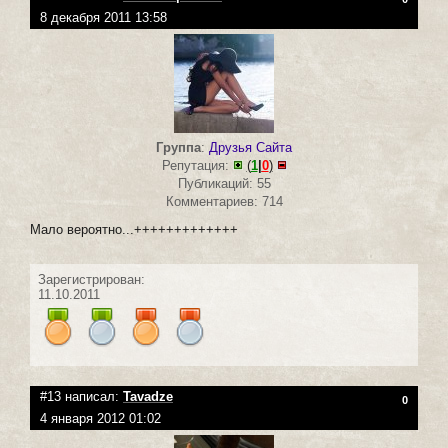
8 декабря 2011 13:58
Группа
:
Друзья Сайта
Репутация:
(
1
|
0
)
Публикаций: 55
Комментариев: 714
Мало вероятно...+++++++++++++
Зарегистрирован:
11.10.2011
#13 написал:
Tavadze
0
4 января 2012 01:02