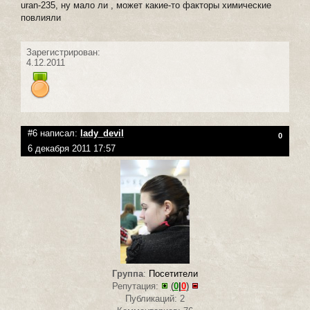
uran-235, ну мало ли , может какие-то факторы химические
повлияли
Зарегистрирован:
4.12.2011
#6 написал:
lady_devil
0
6 декабря 2011 17:57
Группа
:
Посетители
Репутация:
(
0
|
0
)
Публикаций: 2