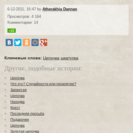
6-12-2011, 16:47 by
Atherakhia Dannan
Просмотров: 4 164
Комментарии: 14
+15
Ключевые слова:
Цепочка
шкатулка
Другие, подобные истории:
Цепочка
Что это? Случайности или проклятие?
Запертая
Цепочка
Находка
Крест
Последняя просьба
Подарочек
Цепочка
Золотая цепочка