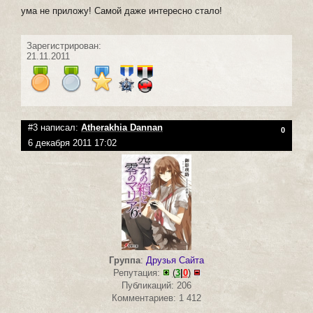
ума не приложу! Самой даже интересно стало!
Зарегистрирован:
21.11.2011
#3 написал:
Atherakhia Dannan
0
6 декабря 2011 17:02
Группа
:
Друзья Сайта
Репутация:
(
3
|
0
)
Публикаций: 206
Комментариев: 1 412