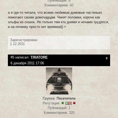
Публикаций: 8
Комментариев: 42
а я где-то читала, что всеми любимые домовые частенько
помогают своим домочадцам. Чинят поломки, короче как
эльфы из сказок. Но только тем кто днями и ночами трудятся,
и на починку просто нет времени)) +
Зарегистрирован:
1.12.2011
#5 написал:
TIRATORE
0
6 декабря 2011 17:06
Группа
:
Посетители
Репутация:
(
1
|
0
)
Публикаций: 1
Комментариев: 320