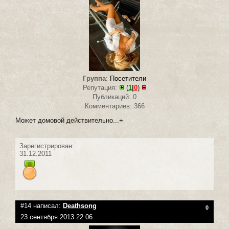
Группа
:
Посетители
Репутация:
(
1
|
0
)
Публикаций: 0
Комментариев: 366
Может домовой действительно...+
Зарегистрирован:
31.12.2011
#14 написал:
Deathsong
0
23 сентября 2013 22:06