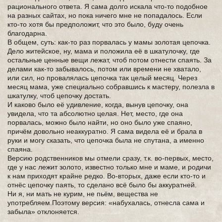
рационального ответа. Я сама долго искала что-то подобное
на разных сайтах, но пока ничего мне не попадалось. Если
кто-то хотя бы предположит, что это было, буду очень
благодарна.
В общем, суть: как-то раз порвалась у мамы золотая цепочка.
Дело житейское, ну, мама и положила её в шкатулочку, где
остальные ценные вещи лежат, чтоб потом отнести спаять. За
делами как-то забывалось, потом или времени не хватало,
или сил, но провалялась цепочка так целый месяц. Через
месяц мама, уже специально собравшись к мастеру, полезла в
шкатулку, чтоб цепочку достать.
И каково было её удивление, когда, вынув цепочку, она
увидела, что та абсолютно целая. Нет, место, где она
порвалась, можно было найти, но оно было уже спаяно,
причём довольно неаккуратно. Я сама видела её и брала в
руки и могу сказать, что цепочка была не спутана, а именно
спаяна.
Версию родственников мы отмели сразу, т.к. во-первых, место,
где у нас лежит золото, известно только мне и маме, и родичи
к нам приходят крайне редко. Во-вторых, даже если кто-то и
отнёс цепочку паять, то сделано всё было бы аккуратней.
Ни я, ни мать не курим, не пьём, вещества не
употребляем.Поэтому версия: «набухалась, отнесла сама и
забыла» отклоняется.