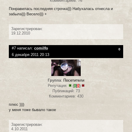
Комментариев: 76
Понравилась последняя строчка))) Набухалась отнесла и
забыла))) Весело))) +
Зарегистрирован:
19.12.2010
#7 написал:
сomilfo
0
6 декабря 2011 20:13
Группа
:
Посетители
Репутация:
(
0
|
0
)
Публикаций: 73
Комментариев: 430
плюс ))))
у меня тоже бывало такое
Зарегистрирован:
4.10.2011