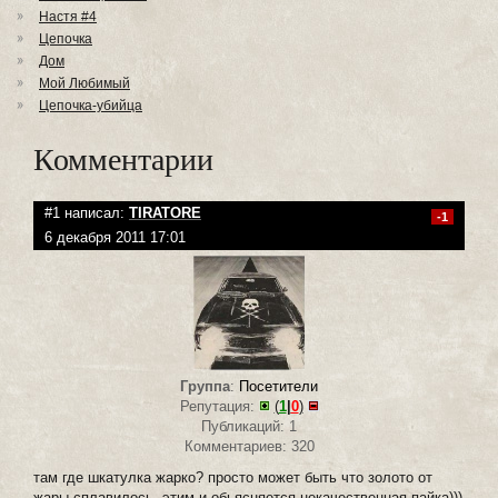
Настя #4
Цепочка
Дом
Мой Любимый
Цепочка-убийца
Комментарии
#1 написал:
TIRATORE
-1
6 декабря 2011 17:01
Группа
:
Посетители
Репутация:
(
1
|
0
)
Публикаций: 1
Комментариев: 320
там где шкатулка жарко? просто может быть что золото от
жары сплавилось, этим и обьясняется некачественная пайка)))