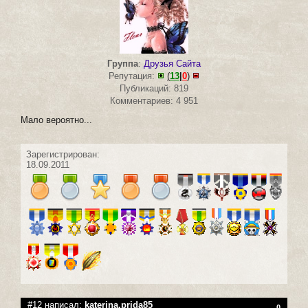
Группа
:
Друзья Сайта
Репутация:
(
13
|
0
)
Публикаций: 819
Комментариев: 4 951
Мало вероятно...
Зарегистрирован:
18.09.2011
#12 написал:
katerina.prida85
0