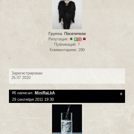
Группа
:
Посетители
Репутация:
(
1
|
0
)
Публикаций: 7
Комментариев: 290
-
Зарегистрирован:
25.07.2010
#6 написал:
MiniRaLkA
0
29 сентября 2011 19:30