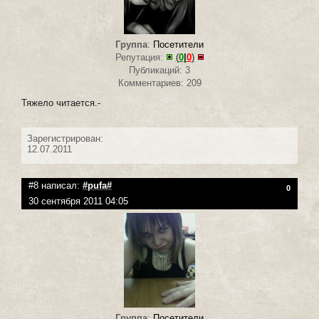
Группа
:
Посетители
Репутация:
(
0
|
0
)
Публикаций: 3
Комментариев: 209
Тяжело читается.-
Зарегистрирован:
12.07.2011
#8 написал:
#pufa#
0
30 сентября 2011 04:05
Группа
:
Посетители