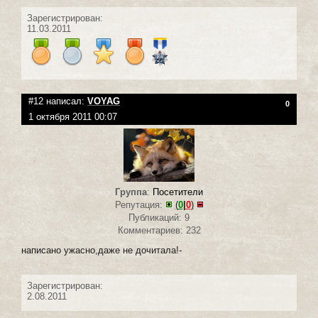
Зарегистрирован:
11.03.2011
#12 написал:
VOYAG
0
1 октября 2011 00:07
Группа
:
Посетители
Репутация:
(
0
|
0
)
Публикаций: 9
Комментариев: 232
написано ужасно,даже не дочитала!-
Зарегистрирован:
2.08.2011