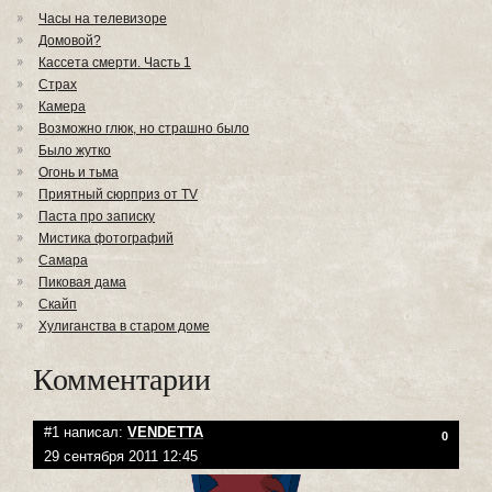
Часы на телевизоре
Домовой?
Кассета смерти. Часть 1
Страх
Камера
Возможно глюк, но страшно было
Было жутко
Огонь и тьма
Приятный сюрприз от TV
Паста про записку
Мистика фотографий
Самара
Пиковая дама
Скайп
Хулиганства в старом доме
Комментарии
#1 написал:
VENDETTA
0
29 сентября 2011 12:45