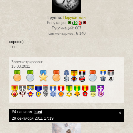
Группа
:
Нарушители
Репутация:
(
10
|
0
)
Публикаций: 607
Комментариев: 6 140
хорошо)
+++
Зарегистрирован:
15.03.2011
#4 написал:
kusi
0
29 сентября 2011 17:19