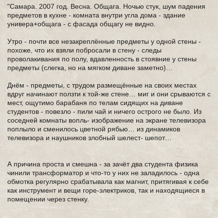
"Самара. 2007 год. Весна. Общага. Ночью стук, шум падения
предметов в кухне - комната внутри угла дома - здание
универа+общага - с фасада общагу не видно.
Утро - почти все незакреплённые предметы у одной стены -
похоже, что их взяли побросали в стену - следы
проволакивания по полу, вдавленность в стоявние у стены
предметы (слегка, но на мягком диване заметно)…
Днём - предметы, с трудом размещённые на своих местах
вдруг начинают ползти к той-же стене… миг и они срываются с
мест, ощутимо барабаня по телам сидящих на диване
студентов - повезло - пили чай и ничего острого не было. Из
соседней комнаты вопль- изображение на экране телевизора
поплыло и сменилось цветной рябью… из динамиков
телевизора и наушников злобный шелест- шепот…
А причина проста и смешна - за зачёт два студента физика
чинили трансформатор и что-то у них не заладилось - одна
обмотка регулярно срабатывала как магнит, притягивая к себе
как инструмент и вещи горе-электриков, так и находящиеся в
помещении через стенку.