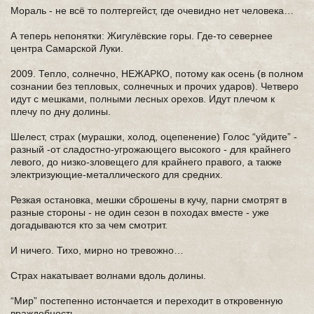
Мораль - не всё то полтергейст, где очевидно нет человека…
А теперь непонятки: Жигулёвские горы. Где-то севернее
центра Самарской Луки.
2009. Тепло, солнечно, НЕЖАРКО, потому как осень (в полном
сознании без тепловых, солнечных и прочих ударов). Четверо
идут с мешками, полными лесных орехов. Идут плечом к
плечу по дну долины.
Шелест, страх (мурашки, холод, оцепенение) Голос “уйдите” -
разный -от сладостно-угрожающего высокого - для крайнего
левого, до низко-зловещего для крайнего правого, а также
электризующие-металлического для средних.
Резкая остановка, мешки сброшены в кучу, парни смотрят в
разные стороны - не один сезон в походах вместе - уже
догадываются кто за чем смотрит.
И ничего. Тихо, мирно но тревожно…
Страх накатывает волнами вдоль долины.
“Мир” постепенно истончается и переходит в откровенную
враждебность.