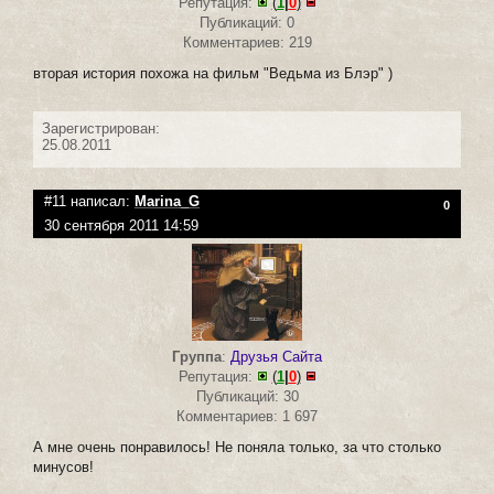
Репутация:
(
1
|
0
)
Публикаций: 0
Комментариев: 219
вторая история похожа на фильм "Ведьма из Блэр" )
Зарегистрирован:
25.08.2011
#11 написал:
Marina_G
0
30 сентября 2011 14:59
Группа
:
Друзья Сайта
Репутация:
(
1
|
0
)
Публикаций: 30
Комментариев: 1 697
А мне очень понравилось! Не поняла только, за что столько
минусов!