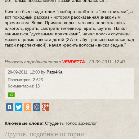
Вот только пьезоэлемент в зажигалке оплавился…
Лично я был свидетелем “разбора полётов” с “электриками”, а
вот походный рассказ - история рассказанная знакомым
археологом. Верю. Причина веры - человек перестал пить
алкоголь, курить, смотреть телевизор, врать, шутить. Начал
заниматься “духовными практиками”, начал поиски спутницы
жизни с целью завести детей (27лет лбу - раньше смеялся над
такой перспективой), начал красить волосы - виски седые."
Новость отредактировал
VENDETTA
- 29-09-2011, 12:43
29-09-2011, 12:00 by
Pato4Ka
Просмотров: 2 626
Комментарии: 13
+1
Ключевые слова:
Студенты
голос
археолог
Другие, подобные истории: