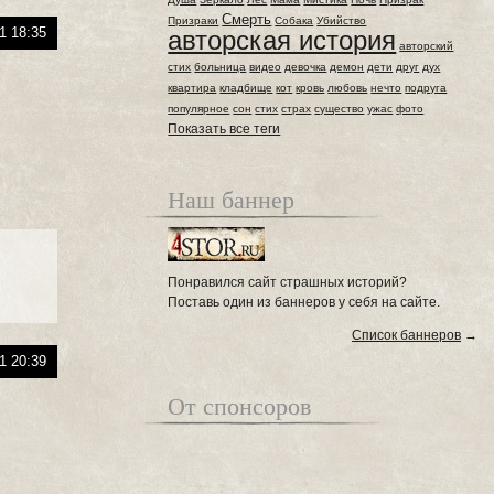
Смерть
Призраки
Собака
Убийство
1 18:35
авторская история
авторский
стих
больница
видео
девочка
демон
дети
друг
дух
квартира
кладбище
кот
кровь
любовь
нечто
подруга
популярное
сон
стих
страх
существо
ужас
фото
Показать все теги
Наш баннер
Понравился сайт страшных историй?
Поставь один из баннеров у себя на сайте.
Список баннеров
→
1 20:39
От спонсоров