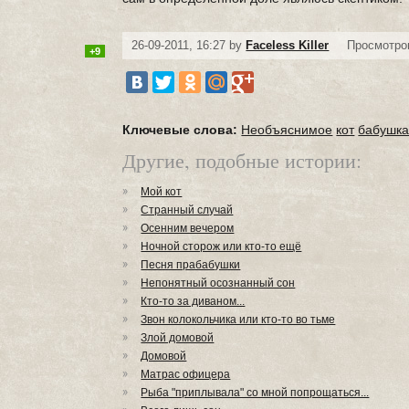
26-09-2011, 16:27 by
Faceless Killer
Просмотров
+9
Ключевые слова:
Необъяснимое
кот
бабушк
Другие, подобные истории:
Мой кот
Странный случай
Осенним вечером
Ночной сторож или кто-то ещё
Песня прабабушки
Непонятный осознанный сон
Кто-то за диваном...
Звон колокольчика или кто-то во тьме
Злой домовой
Домовой
Матрас офицера
Рыба "приплывала" со мной попрощаться...