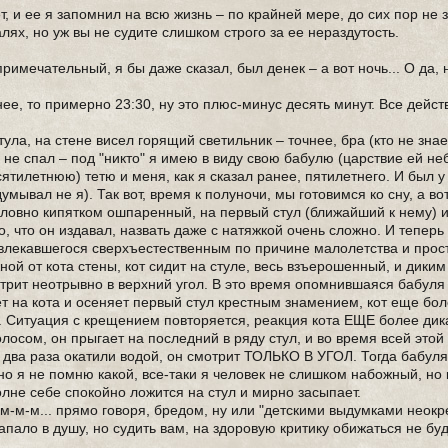
т, и ее я запомнил на всю жизнь – по крайней мере, до сих пор не
алях, но уж вы не судите слишком строго за ее нераздутость.
имечательный, я бы даже сказал, был денек – а вот ночь... О да, 
нее, то примерно 23:30, ну это плюс-минус десять минут. Все дейст
тула, на стене висел горящий светильник – точнее, бра (кто не знает
 не спал – под "никто" я имею в виду свою бабулю (царствие ей неб
илетнюю) тетю и меня, как я сказал ранее, пятилетнего. И был у 
ывал не я). Так вот, время к полуночи, мы готовимся ко сну, а вот 
 словно кипятком ошпаренный, на первый стул (ближайший к нему) 
то, что он издавал, назвать даже с натяжкой очень сложно. И теперь
 увлекавшегося сверхъестественным по причине малолетства и прос
ой от кота стены, кот сидит на стуле, весь взъерошенный, и диким
мотрит неотрывно в верхний угол. В это время опомнившаяся бабуля
ет на кота и осеняет первый стул крестным знамением, кот еще бо
. Ситуация с крещением повторяется, реакция кота ЕЩЕ более дик
олосом, он прыгает на последний в ряду стул, и во время всей этой
 два раза окатили водой, он смотрит ТОЛЬКО В УГОЛ. Тогда бабуля
 но я не помню какой, все-таки я человек не слишком набожный, но 
олне себе спокойно ложится на стул и мирно засыпает.
м-м-м... прямо говоря, бредом, ну или "детскими выдумками неокр
запало в душу, но судить вам, на здоровую критику обижаться не буд