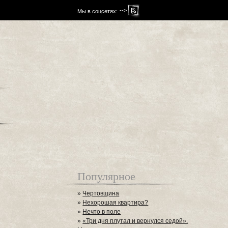
-->
Мы в соцсетях:
Популярное
»
Чертовщина
»
Нехорошая квартира?
»
Нечто в поле
»
«Три дня плутал и вернулся седой».