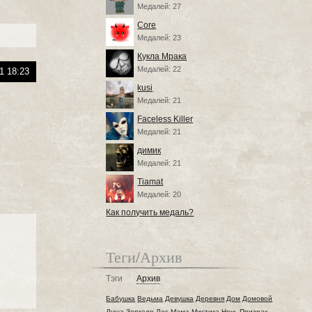
Медалей: 27
Core
Медалей: 23
Кукла Мрака
Медалей: 22
1 18:23
kusi
Медалей: 21
Faceless Killer
Медалей: 21
димик
Медалей: 21
Tiamat
Медалей: 20
Как получить медаль?
Теги/Архив
Тэги
Архив
Бабушка
Ведьма
Девушка
Деревня
Дом
Домовой
Душа
Зеркало
Лес
Мама
Мистика
Ночь
Призрак