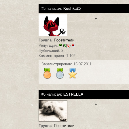
#5 написал:
Koshka25
+
0
Группа
:
Посетители
Репутация:
(
0
|
0
)
Публикаций: 2
Комментариев: 1 102
Зарегистрирован: 15.07.2011
#6 написал:
ESTRELLA
+
0
Группа
:
Посетители