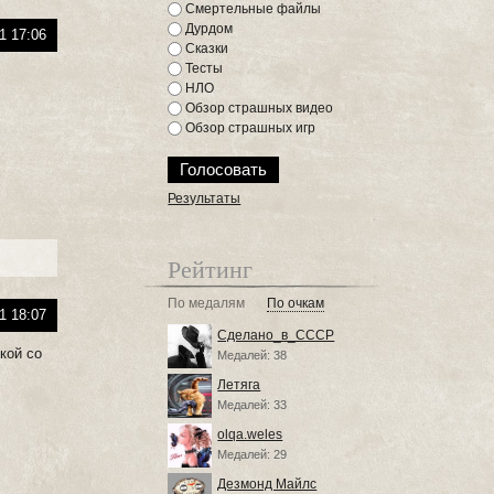
Смертельные файлы
Дурдом
1 17:06
Сказки
Тесты
НЛО
Обзор страшных видео
Обзор страшных игр
Результаты
Рейтинг
По медалям
По очкам
1 18:07
Сделано_в_СССР
лкой со
Медалей: 38
Летяга
Медалей: 33
olqa.weles
Медалей: 29
Дезмонд Майлс