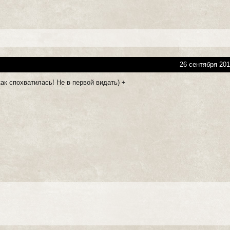
26 сентября 201
ак спохватилась! Не в первой видать) +