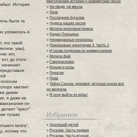
Мистические истории о нововятских лесах
 забыл. История
»
Ни гводя, ни жезла
»
Тени
»
Последняя бутылка
ночь была та
»
Чудеса наших лесов
»
Могила инопланетянина
во уложилось в
»
Радио Пхеньяна
»
Неожиданные похороны
, это такой
»
Призрачная электричка 3. Часть 2
есное, увы),
»
И снова подборка из комментариев
нас кот,
»
Могила фей
кот, до этого
»
Сверхчеловек
и начинает
»
Коньяк и розы
 представьте
»
Лунатик
той
»
Пока
 голосом
»
Тайна Синска: деревня, которая знала всё,
 споро хватает
но молчала
лее диким
»
Я хочу выйти из игры!
ая, я даже не
 вакханалии он
 делает "крест"
Избранное
как только
»
Уносящий детей
епшего мозга",
»
Русалка. Часть первая
у, потому что
»
Русалка. Часть вторая