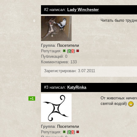
#2 написал:
Lady Winchester
Читать было трудн
0
Группа
:
Посетители
Репутация:
(
0
|
0
)
Публикаций: 0
Комментариев: 133
Зарегистрирован: 3.07.2011
#3 написал:
KatyRinka
От животных ничего
+1
святой водой)
Группа
:
Посетители
Репутация:
(
0
|
0
)