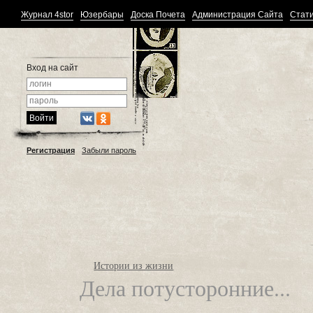
Журнал 4stor
Юзербары
Доска Почета
Администрация Сайта
Стати
Вход на сайт
Регистрация
Забыли пароль
Истории из жизни
Дела потусторонние...