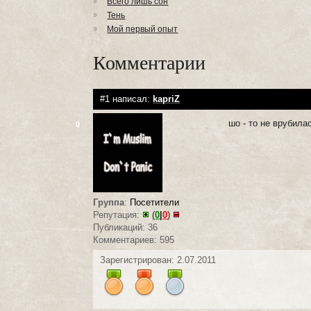
Всего лишь сон
Тень
Мой первый опыт
Комментарии
#1 написал:
kapriZ
шо - то не врубила
0
Группа
:
Посетители
Репутация:
(
0
|
0
)
Публикаций: 36
Комментариев: 595
Зарегистрирован: 2.07.2011