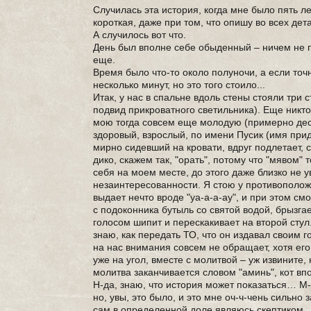
Случилась эта история, когда мне было пять ле
короткая, даже при том, что опишу во всех дет
А случилось вот что.
День был вполне себе обыденный – ничем не пр
еще.
Время было что-то около полуночи, а если точ
несколько минут, но это того стоило...
Итак, у нас в спальне вдоль стены стояли три с
подвид прикроватного светильника). Еще никто
мою тогда совсем еще молодую (примерно десят
здоровый, взрослый, по имени Пусик (имя придум
мирно сидевший на кровати, вдруг подлетает,
дико, скажем так, "орать", потому что "мявом" 
себя на моем месте, до этого даже близко не
незаинтересованности. Я стою у противоположн
выдает нечто вроде "уа-а-а-ау", и при этом с
с подоконника бутыль со святой водой, брызга
голосом шипит и перескакивает на второй стул
знаю, как передать ТО, что он издавал своим г
на нас внимания совсем не обращает, хотя его
уже на угол, вместе с молитвой – уж извините,
молитва заканчивается словом "аминь", кот вп
Н-да, знаю, что история может показаться… М-
но, увы, это было, и это мне оч-ч-чень сильно 
сам в определенной доле являюсь скептиком.