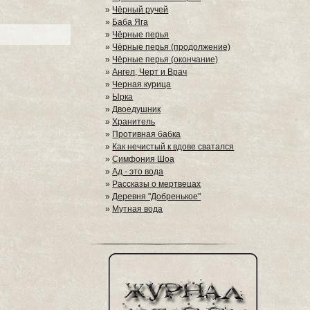
»
Чёрный ручей
»
Баба Яга
»
Чёрные перья
»
Чёрные перья (продолжение)
»
Чёрные перья (окончание)
»
Ангел, Черт и Врач
»
Черная курица
»
Ырка
»
Двоедушник
»
Хранитель
»
Противная бабка
»
Как нечистый к вдове сватался
»
Симфония Шоа
»
Ад - это вода
»
Рассказы о мертвецах
»
Деревня "Добренькое"
»
Мутная вода