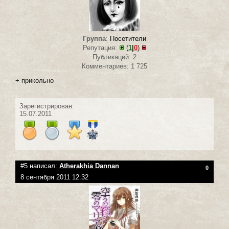
Группа
:
Посетители
Репутация:
(
1
|
0
)
Публикаций: 2
Комментариев: 1 725
+ прикольно
Зарегистрирован:
15.07.2011
#5 написал:
Atherakhia Dannan
0
8 сентября 2011 12:32