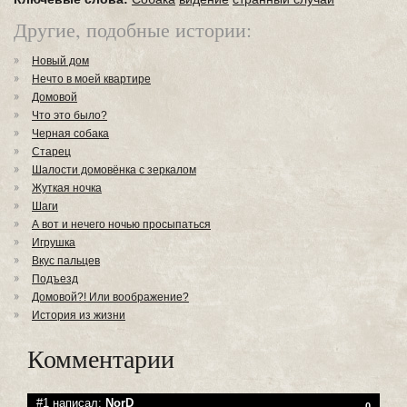
Другие, подобные истории:
Новый дом
Нечто в моей квартире
Домовой
Что это было?
Черная собака
Старец
Шалости домовёнка с зеркалом
Жуткая ночка
Шаги
А вот и нечего ночью просыпаться
Игрушка
Вкус пальцев
Подъезд
Домовой?! Или воображение?
История из жизни
Комментарии
#1 написал:
NorD
0