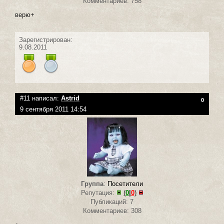
Комментариев: 758
верю+
Зарегистрирован:
9.08.2011
#11 написал:
Astrid
0
9 сентября 2011 14:54
Группа
:
Посетители
Репутация:
(
0
|
0
)
Публикаций: 7
Комментариев: 308