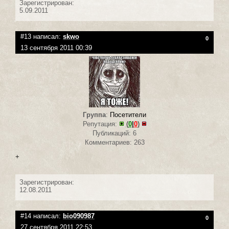
Зарегистрирован:
5.09.2011
#13 написал:
skwo
0
13 сентября 2011 00:39
Группа
:
Посетители
Репутация:
(
0
|
0
)
Публикаций: 6
Комментариев: 263
+
Зарегистрирован:
12.08.2011
#14 написал:
bio090987
0
27 сентября 2011 22:53