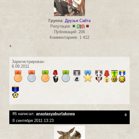
Группа
:
Друзья Сайта
Репутация:
(
3
|
0
)
Публикаций: 206
Комментариев: 1 412
+
Зарегистрирован:
6.09.2011
#6 написал:
anastasyaburlakowa
0
8 сентября 2011 13:23