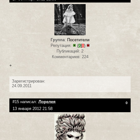
Группа
:
Посетители
Репутация:
(
0
|
0
)
Публикаций: 2
Комментариев: 224
+
Зарегистрирован:
24.09.2011
#15 написал:
Лорелея
0
13 января 2012 21:58