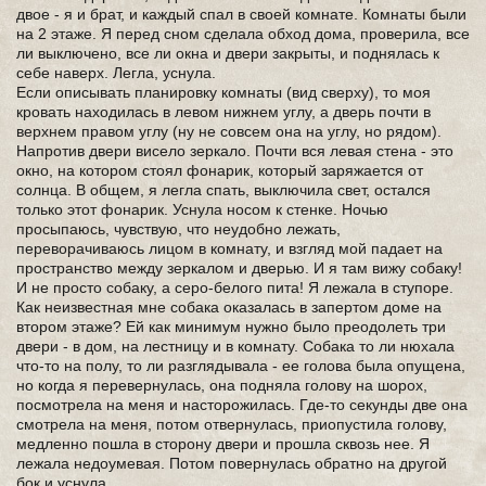
двое - я и брат, и каждый спал в своей комнате. Комнаты были
на 2 этаже. Я перед сном сделала обход дома, проверила, все
ли выключено, все ли окна и двери закрыты, и поднялась к
себе наверх. Легла, уснула.
Если описывать планировку комнаты (вид сверху), то моя
кровать находилась в левом нижнем углу, а дверь почти в
верхнем правом углу (ну не совсем она на углу, но рядом).
Напротив двери висело зеркало. Почти вся левая стена - это
окно, на котором стоял фонарик, который заряжается от
солнца. В общем, я легла спать, выключила свет, остался
только этот фонарик. Уснула носом к стенке. Ночью
просыпаюсь, чувствую, что неудобно лежать,
переворачиваюсь лицом в комнату, и взгляд мой падает на
пространство между зеркалом и дверью. И я там вижу собаку!
И не просто собаку, а серо-белого пита! Я лежала в ступоре.
Как неизвестная мне собака оказалась в запертом доме на
втором этаже? Ей как минимум нужно было преодолеть три
двери - в дом, на лестницу и в комнату. Собака то ли нюхала
что-то на полу, то ли разглядывала - ее голова была опущена,
но когда я перевернулась, она подняла голову на шорох,
посмотрела на меня и насторожилась. Где-то секунды две она
смотрела на меня, потом отвернулась, приопустила голову,
медленно пошла в сторону двери и прошла сквозь нее. Я
лежала недоумевая. Потом повернулась обратно на другой
бок и уснула.