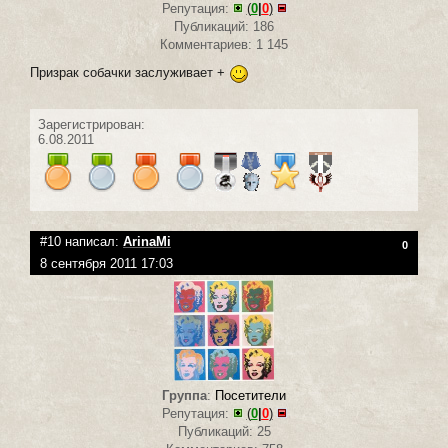
Репутация:
(
0
|
0
)
Публикаций: 186
Комментариев: 1 145
Призрак собачки заслуживает +
Зарегистрирован:
6.08.2011
#10 написал:
ArinaMi
0
8 сентября 2011 17:03
Группа
:
Посетители
Репутация:
(
0
|
0
)
Публикаций: 25