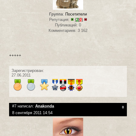
Группа
:
Посетители
Репутация:
(
2
|
0
)
Публикаций: 0
Комментариев: 3 162
+++++
Зарегистрирован:
27.06.2011
#7 написал:
Anakonda
0
8 сентября 2011 14:54