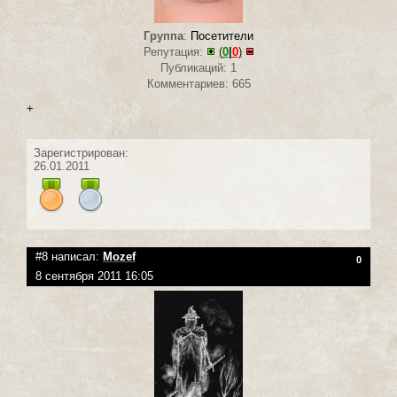
Группа
:
Посетители
Репутация:
(
0
|
0
)
Публикаций: 1
Комментариев: 665
+
Зарегистрирован:
26.01.2011
#8 написал:
Mozef
0
8 сентября 2011 16:05