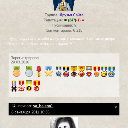
Группа
:
Друзья Сайта
Репутация:
(
247
|
-1
)
Публикаций: 9
Комментариев: 6 215
Ну я представила себе дачу, как у соседей. Там такие двери
были, что собака точно не откроет +
Зарегистрирован:
29.03.2010
#4 написал:
ya_helena1
0
8 сентября 2011 10:35