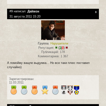
#9 написал:
Даймон
0
31 августа 2011 15:20
Группа
:
Нарушители
Репутация:
(
1
|
0
)
Публикаций: 178
Комментариев: 1 367
А помойму ващпе выдумка... Но все таки плюс поставил
случайно)
Зарегистрирован:
11.03.2011