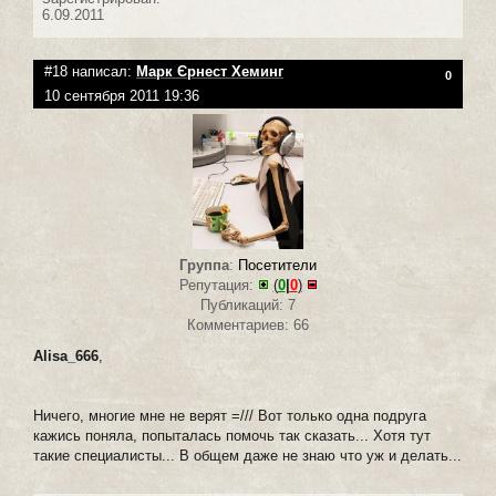
6.09.2011
#18 написал:
Марк Єрнест Хеминг
0
10 сентября 2011 19:36
Группа
:
Посетители
Репутация:
(
0
|
0
)
Публикаций: 7
Комментариев: 66
Alisa_666
,
Ничего, многие мне не верят =/// Вот только одна подруга
кажись поняла, попыталась помочь так сказать... Хотя тут
такие специалисты... В общем даже не знаю что уж и делать...