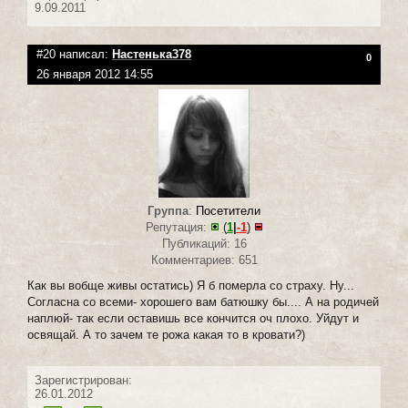
9.09.2011
#20 написал:
Настенька378
0
26 января 2012 14:55
Группа
:
Посетители
Репутация:
(
1
|
-1
)
Публикаций: 16
Комментариев: 651
Как вы вобще живы остатись) Я б померла со страху. Ну...
Согласна со всеми- хорошего вам батюшку бы.... А на родичей
наплюй- так если оставишь все кончится оч плохо. Уйдут и
освящай. А то зачем те рожа какая то в кровати?)
Зарегистрирован:
26.01.2012