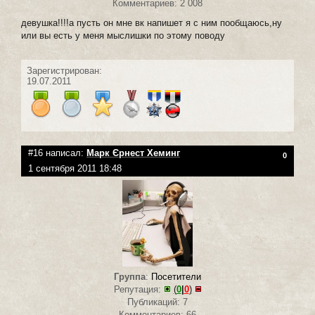
Комментариев: 2 008
девушка!!!!а пусть он мне вк напишет я с ним пообщаюсь,ну
или вы есть у меня мыслишки по этому поводу
Зарегистрирован:
19.07.2011
#16 написал:
Марк Єрнест Хеминг
0
1 сентября 2011 18:48
Группа
:
Посетители
Репутация:
(
0
|
0
)
Публикаций: 7
Комментариев: 66