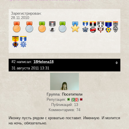
Зарегистрирован:
28.11.2010
#2 написал:
18Helena18
0
31 августа 2011 13:31
Группа
:
Посетители
Репутация:
(
0
|
0
)
Публикаций: 13
Комментариев: 74
Иконку пусть рядом с кроватью поставит. Именную. И молится
на ночь, обязательно.