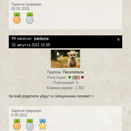
Зарегистрирован:
26.01.2011
#8 написал:
naiduna
0
31 августа 2011 15:00
Группа
:
Посетители
Репутация:
(
0
|
0
)
Публикаций: 5
Комментариев: 1 302
пускай родители уйдут и священника позовет.+
Зарегистрирован:
6.05.2011