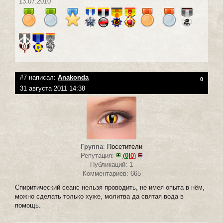
13.07.2010
#7 написал:
Anakonda
0
31 августа 2011 14:38
Группа
:
Посетители
Репутация:
(
0
|
0
)
Публикаций: 1
Комментариев: 665
Спиритический сеанс нельзя проводить, не имея опыта в нём,
можно сделать только хуже, молитва да святая вода в
помощь.