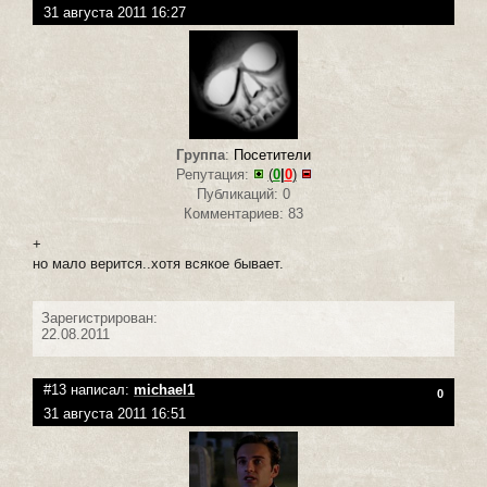
31 августа 2011 16:27
Группа
:
Посетители
Репутация:
(
0
|
0
)
Публикаций: 0
Комментариев: 83
+
но мало верится..хотя всякое бывает.
Зарегистрирован:
22.08.2011
#13 написал:
michael1
0
31 августа 2011 16:51