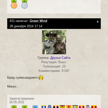
#21 написал:
Green Wind
0
28 декабря 2014 17:14
Группа
:
Друзья Сайта
Репутация: Выкл.
Публикаций: 23
Комментариев: 9 047
Бред сумасшедшего
Минус.
Зарегистрирован:
18.05.2011