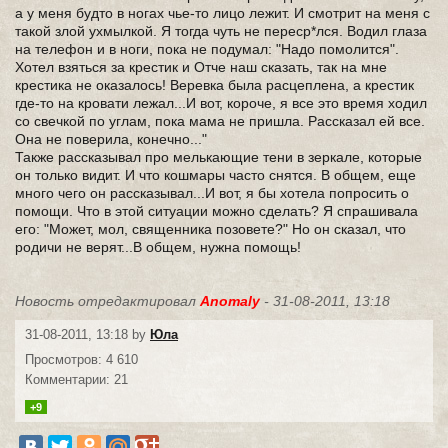
а у меня будто в ногах чье-то лицо лежит. И смотрит на меня с
такой злой ухмылкой. Я тогда чуть не переср*лся. Водил глаза
на телефон и в ноги, пока не подумал: "Надо помолится".
Хотел взяться за крестик и Отче наш сказать, так на мне
крестика не оказалось! Веревка была расцеплена, а крестик
где-то на кровати лежал...И вот, короче, я все это время ходил
со свечкой по углам, пока мама не пришла. Рассказал ей все.
Она не поверила, конечно..."
Также рассказывал про мелькающие тени в зеркале, которые
он только видит. И что кошмары часто снятся. В общем, еще
много чего он рассказывал...И вот, я бы хотела попросить о
помощи. Что в этой ситуации можно сделать? Я спрашивала
его: "Может, мол, священника позовете?" Но он сказал, что
родичи не верят...В общем, нужна помощь!
Новость отредактировал
Anomaly
- 31-08-2011, 13:18
31-08-2011, 13:18 by
Юла
Просмотров: 4 610
Комментарии: 21
+9