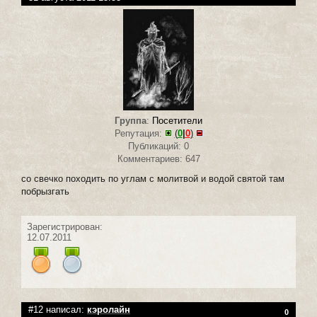
Группа
:
Посетители
Репутация:
(
0
|
0
)
Публикаций: 0
Комментариев: 647
со свечко походить по углам с молитвой и водой святой там
побрызгать
Зарегистрирован:
12.07.2011
#12 написал:
кэролайн
0