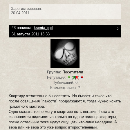
Зарегистрирован:
20.04.2011
#3 написал:
ksenia_gel
0
31 августа 2011 13:33
Группа
:
Посетители
Репутация:
(
0
|
0
)
Публикаций: 0
Комментариев: 7
Квартиру желательно бы освятить. Но бывает и такое что
после освящения "пакости" продолжаются, тогда нужно искать
грамотного мастера.
Одно сказать точно могу в квартире есть негатив. Пока это
сказывается видимостью только на одном жильце квартиры,
позже остальные тоже будут ощущать что-либо неладное. А
вера или не вера это уже вопрос второстепенный.