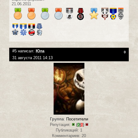
21.06.2011
#5 написал:
Юла
0
31 августа 2011 14:13
Группа
:
Посетители
Репутация:
(
0
|
0
)
Публикаций: 1
Комментариев: 20