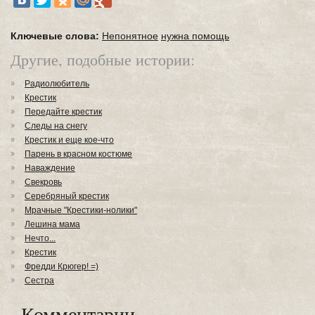
Ключевые слова:
Непонятное
нужна помощь
Другие, подобные истории:
Радиолюбитель
Крестик
Передайте крестик
Следы на снегу
Крестик и еще кое-что
Парень в красном костюме
Наваждение
Свекровь
Серебряный крестик
Мрачные "Крестики-нолики"
Лешина мама
Нечто...
Крестик
Фредди Крюгер! =)
Сестра
Комментарии