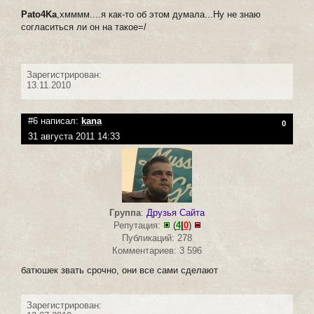
Pato4Ka
,хмммм....я как-то об этом думала...Ну не знаю
согласиться ли он на такое=/
Зарегистрирован:
13.11.2010
#6 написал:
kana
0
31 августа 2011 14:33
Группа
:
Друзья Сайта
Репутация:
(
4
|
0
)
Публикаций: 278
Комментариев: 3 596
батюшек звать срочно, они все сами сделают
Зарегистрирован: