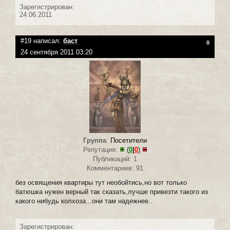
Зарегистрирован:
24.06.2011
#19 написал:
баст
0
24 сентября 2011 03:20
Группа
:
Посетители
Репутация:
(
0
|
0
)
Публикаций: 1
Комментариев: 91
без освящения квартиры тут необойтись,но вот только
батюшка нужен верный так сказать,лучше привезти такого из
какого нибудь колхоза...они там надежнее..
Зарегистрирован: