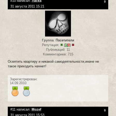
#10 написал:
Ласка
0
31 августа 2011 15:21
Группа
:
Посетители
Репутация:
(
1
|
0
)
Публикаций: 11
Комментариев: 715
Освятить квартиру и никакой самодеятельности,иначе не
такое приходить начнет!
Зарегистрирован:
14.09.2010
#11 написал:
Mozef
0
31 августа 2011 15:53