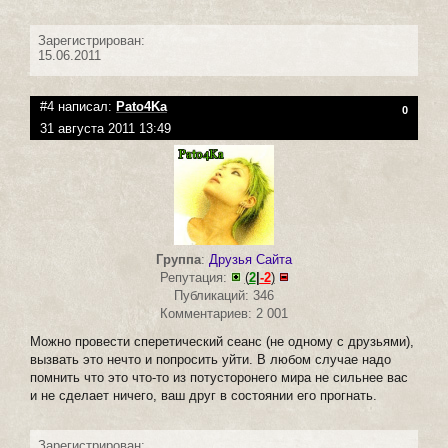
Зарегистрирован:
15.06.2011
#4 написал:
Pato4Ka
0
31 августа 2011 13:49
Группа
:
Друзья Сайта
Репутация:
(
2
|
-2
)
Публикаций: 346
Комментариев: 2 001
Можно провести сперетический сеанс (не одному с друзьями),
вызвать это нечто и попросить уйти. В любом случае надо
помнить что это что-то из потусторонего мира не сильнее вас
и не сделает ничего, ваш друг в состоянии его прогнать.
Зарегистрирован: