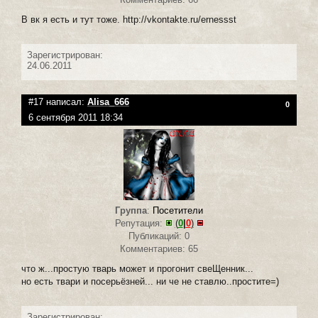
В вк я есть и тут тоже. http://vkontakte.ru/ernessst
Зарегистрирован:
24.06.2011
#17 написал:
Alisa_666
0
6 сентября 2011 18:34
Группа
:
Посетители
Репутация:
(
0
|
0
)
Публикаций: 0
Комментариев: 65
что ж...простую тварь может и прогонит свеЩенник...
но есть твари и посерьёзней... ни че не ставлю..простите=)
Зарегистрирован: