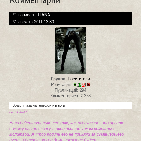
#1 написал:
ILIANA
0
31 августа 2011 13:30
Группа
:
Посетители
Репутация:
(
0
|
0
)
Публикаций: 294
Комментариев: 2 378
Водил глаза на телефон и в ноги
Это как?
Если действительно всё так, как рассказано.. то просто
самому взять свечку и пройтись по углам комнаты с
молитвой. А чтоб родичи его не приняли за сумашедшего,
пусть сделает, когда дома никого не будет.