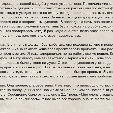
о годовщины нашей свадьбы у меня умерла жена. Покончила жизнь
лительной девушкой, прочитает страшный рассказ или посмотрит 
ожет; когда я уходил ночью на смену, всегда просила оставить вклю
а это особенно не беспокоило. За несколько дней до трагедии она 
ыпается она с неприятным чувством. В последнюю ночь, она почти н
ень на противоположной стене, тень была похожа на сгорбившуюся
 – так повторялось каждый раз, когда она открывала глаза после с
льность – подумал, опять фильмов насмотрелась.
ая. В эту ночь я должен был работать, она подошла ко мне и попр
ражало – из-за каких-то кошмаров просит работу прогулять. Она ра
ое предчувствие. Я тоже занервничал, но на работу все же пошел. 
ефон. И в эту минуту мне так захотелось вернуться к ней! Ночь пр
то нехорошо было у меня на душе. Страх я почувствовал уже, когда
олумрак и ночник не горит. Я зашел в спальню, жены не было, а на
ось, я увидел странную тень, но она очень быстро пропала. Я уже 
 полу, все было так страшно, что я не посмел даже к ней приблизи
во. Она перерезала себе вены. Я не знаю, что произошло ночью, н
сколько пропущенных звонков и смс от нее, причем ее номер был у
усть. Сообщение было отправлено в 2:17 ночи: «Мне очень страшно
ень, мне не приснилось». У нас было все хорошо, она не могла лиш