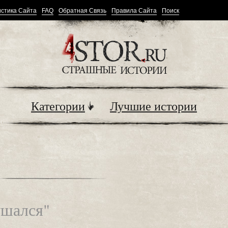
стика Сайта
FAQ
Обратная Связь
Правила Сайта
Поиск
Категории
Лучшие истории
ушался"