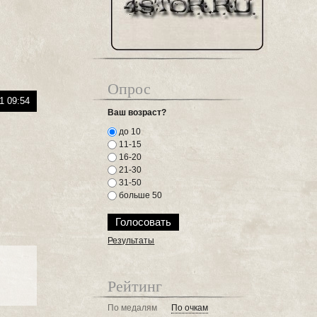
Опрос
1 09:54
Ваш возраст?
до 10
11-15
16-20
21-30
31-50
больше 50
Результаты
Рейтинг
По медалям
По очкам