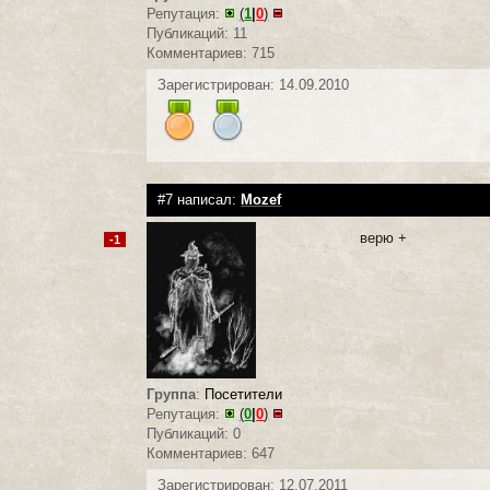
Репутация:
(
1
|
0
)
Публикаций: 11
Комментариев: 715
Зарегистрирован: 14.09.2010
#7 написал:
Mozef
верю +
-1
Группа
:
Посетители
Репутация:
(
0
|
0
)
Публикаций: 0
Комментариев: 647
Зарегистрирован: 12.07.2011