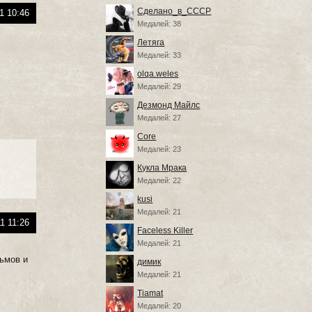
Сделано_в_СССР
1 10:46
Медалей: 38
Летяга
Медалей: 33
olqa.weles
Медалей: 29
Дезмонд Майлс
Медалей: 27
Core
Медалей: 23
Кукла Мрака
Медалей: 22
kusi
Медалей: 21
1 11:26
Faceless Killer
Медалей: 21
льмов и
димик
Медалей: 21
Tiamat
Медалей: 20