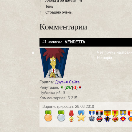
Алёна и её друзья=)))
Тень
Страшно очень...
Комментарии
#1 написал:
VENDETTA
Чет прямь наигранн
0
Не верю -
Группа
:
Друзья Сайта
Репутация:
(
247
|
-1
)
Публикаций: 9
Комментариев: 6 215
Зарегистрирован: 29.03.2010