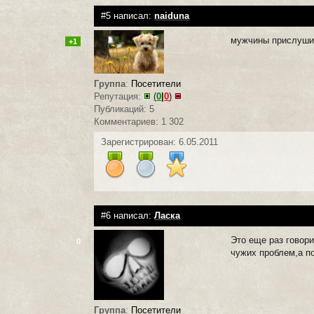
#5 написал:
naiduna
мужчины прислушива
+1
Группа
:
Посетители
Репутация:
(
0
|
0
)
Публикаций: 5
Комментариев: 1 302
Зарегистрирован: 6.05.2011
#6 написал:
Ласка
Это еще раз говор
0
чужих проблем,а п
Группа
:
Посетители