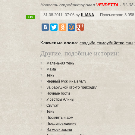
Новость отредактировал
VENDETTA
- 31-08
31-08-2011, 07:06 by
ILIANA
Просмотров: 3 958
+19
Ключевые слова:
свадьба
самоубийство
сны
Другие, подобные истории:
Маленькая тень
Мама
Тень
Черный мужчина в углу
За бабушкой кто-то приходил
Ночные гости
У сестры Алины
Силуэт
Тень
Проклятый дом
Предупреждение
Из моей жизни