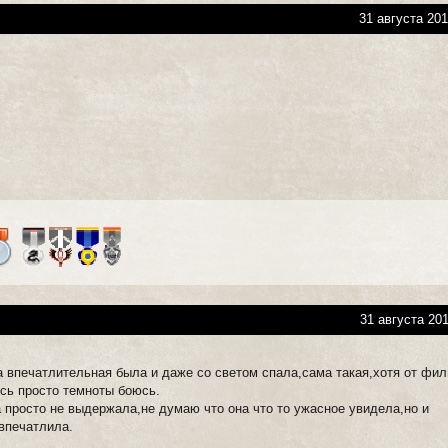
31 августа 201
31 августа 201
ка впечатлительная была и даже со светом спала,сама такая,хотя от фи
юсь просто темноты боюсь.
а просто не выдержала,не думаю что она что то ужасное увидела,но и
 впечатлила.