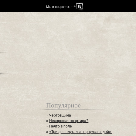
-->
Мы в соцсетях:
Популярное
»
Чертовщина
»
Нехорошая квартира?
»
Нечто в поле
»
«Три дня плутал и вернулся седой».