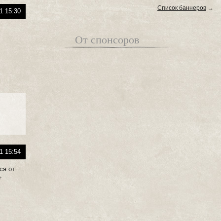
Список баннеров
→
1 15:30
От спонсоров
1 15:54
ся от
+