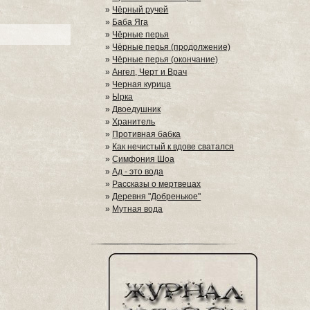
»
Чёрный ручей
»
Баба Яга
»
Чёрные перья
»
Чёрные перья (продолжение)
»
Чёрные перья (окончание)
»
Ангел, Черт и Врач
»
Черная курица
»
Ырка
»
Двоедушник
»
Хранитель
»
Противная бабка
»
Как нечистый к вдове сватался
»
Симфония Шоа
»
Ад - это вода
»
Рассказы о мертвецах
»
Деревня "Добренькое"
»
Мутная вода