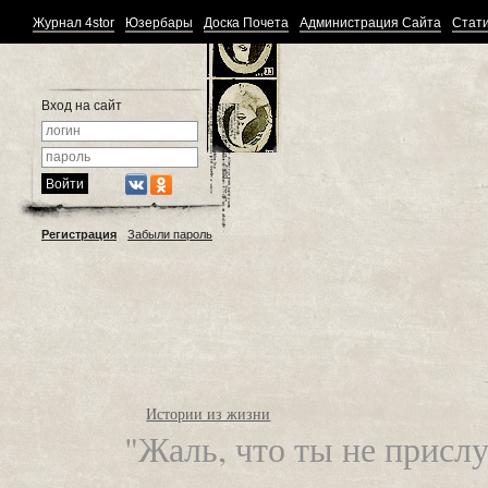
Журнал 4stor
Юзербары
Доска Почета
Администрация Сайта
Стати
Вход на сайт
Регистрация
Забыли пароль
Истории из жизни
"Жаль, что ты не присл