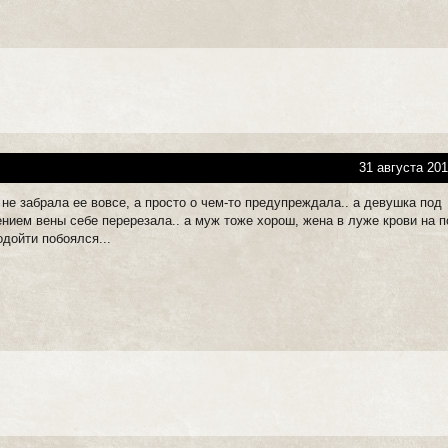
31 августа 201
 не забрала ее вовсе, а просто о чем-то предупреждала.. а девушка под
ением вены себе перерезала.. а муж тоже хорош, жена в луже крови на 
одойти побоялся...