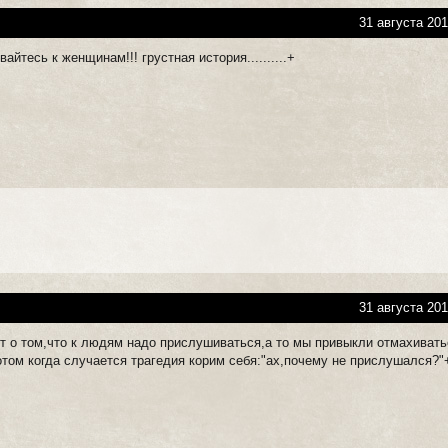
31 августа 201
йтесь к женщинам!!! грустная история..........+
31 августа 201
ит о том,что к людям надо прислушиваться,а то мы привыкли отмахивать
отом когда случается трагедия корим себя:"ах,почему не прислушался?"