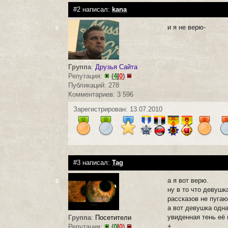
#2 написал:
kana
и я не верю-
0
Группа
:
Друзья Сайта
Репутация:
(
4
|
0
)
Публикаций: 278
Комментариев: 3 596
Зарегистрирован: 13.07.2010
#3 написал:
Tag
а я вот верю.
0
ну в то что девуш
рассказов не пуга
а вот девушка одн
увиденная тень её
Группа
:
Посетители
+
Репутация:
(
0
|
0
)