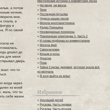
Мистические истории о нововятских лесах
»
Ни гводя, ни жезла
фильм, а потом
»
Тени
ченным ночник,
»
Последняя бутылка
говорила мне,
»
Чудеса наших лесов
е спала, а
»
Могила инопланетянина
 фигуру и
»
Радио Пхеньяна
на. Я по своей
»
Неожиданные похороны
»
Призрачная электричка 3. Часть 2
»
И снова подборка из комментариев
осила не
»
Могила фей
сплакалась,
»
Сверхчеловек
Когда дошел до
»
Коньяк и розы
ошла для меня
»
Лунатик
 открывал дверь
»
Пока
»
Тайна Синска: деревня, которая знала всё,
знал: что-то
но молчала
ться.
»
Я хочу выйти из игры!
о когда через
дален из моей
Избранное
, жаль, что ты
ить себя жизни.
»
Уносящий детей
»
Русалка. Часть первая
»
Русалка. Часть вторая