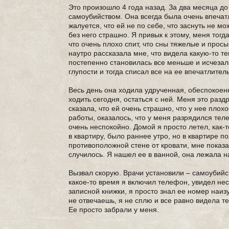
Это произошло 4 года назад. За два месяца д
самоубийством. Она всегда была очень впечат
жалуется, что ей не по себе, что заснуть не м
без него страшно. Я привык к этому, меня тогд
что очень плохо спит, что сны тяжелые и прос
наутро рассказала мне, что видела какую-то т
постепенно становилась все меньше и исчезала
глупости и тогда списал все на ее впечатлите
Весь день она ходила удрученная, обеспокоенн
ходить сегодня, остаться с ней. Меня это разд
сказала, что ей очень страшно, что у нее плох
работы, оказалось, что у меня разрядился тел
очень неспокойно. Домой я просто летел, как-
в квартиру, было раннее утро, но в квартире п
противоположной стене от кровати, мне показал
случилось. Я нашел ее в ванной, она лежала на
Вызвал скорую. Врачи установили – самоубийст
какое-то время я включил телефон, увидел не
записной книжки, я просто знал ее номер наиз
не отвечаешь, я не сплю и все равно видела т
Ее просто забрали у меня.