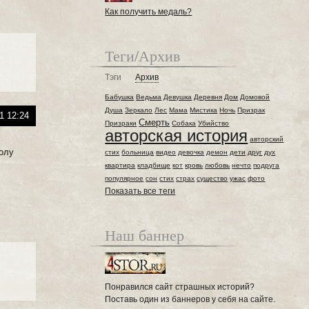
Как получить медаль?
Теги/Архив
Тэги
Архив
Бабушка
Ведьма
Девушка
Деревня
Дом
Домовой
Душа
Зеркало
Лес
Мама
Мистика
Ночь
Призрак
1 12:24
Смерть
Призраки
Собака
Убийство
авторская история
авторский
полу
стих
больница
видео
девочка
демон
дети
друг
дух
квартира
кладбище
кот
кровь
любовь
нечто
подруга
популярное
сон
стих
страх
существо
ужас
фото
Показать все теги
Наш баннер
Понравился сайт страшных историй?
Поставь один из баннеров у себя на сайте.