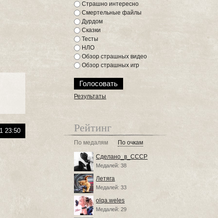
Страшно интересно
Смертельные файлы
Дурдом
Сказки
Тесты
НЛО
Обзор страшных видео
Обзор страшных игр
Результаты
Рейтинг
1 23:50
По медалям
По очкам
Сделано_в_СССР
Медалей: 38
Летяга
Медалей: 33
olqa.weles
Медалей: 29