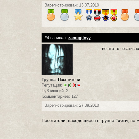
Зарегистрирован: 13.07.2010
#4 написал:
zamogilnyy
во что то негативн
0
Группа
:
Посетители
Репутация:
(
0
|
0
)
Публикаций: 2
Комментариев: 127
Зарегистрирован: 27.09.2010
Посетители, находящиеся в группе
Гости
, не 