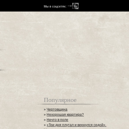
-->
Мы в соцсетях:
Популярное
»
Чертовщина
»
Нехорошая квартира?
»
Нечто в поле
»
«Три дня плутал и вернулся седой».