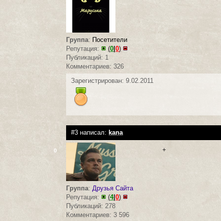
Группа
:
Посетители
Репутация:
(
0
|
0
)
Публикаций: 1
Комментариев: 326
Зарегистрирован: 9.02.2011
#3 написал:
kana
+
0
Группа
:
Друзья Сайта
Репутация:
(
4
|
0
)
Публикаций: 278
Комментариев: 3 596