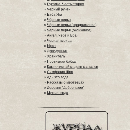
»
Русалка. Часть вторая
»
Чёрный ручей
»
Баба Яга
»
Чёрные перья
»
Чёрные перья (продолжение)
»
Чёрные перья (окончание)
»
Ангел, Черт и Врач
»
Черная курица
»
Ырка
»
Двоедушник
»
Хранитель
»
Противная бабка
»
Как нечистый к вдове сватался
»
Симфония Шоа
»
Ад - это вода
»
Рассказы о мертвецах
»
Деревня "Добренькое"
»
Мутная вода