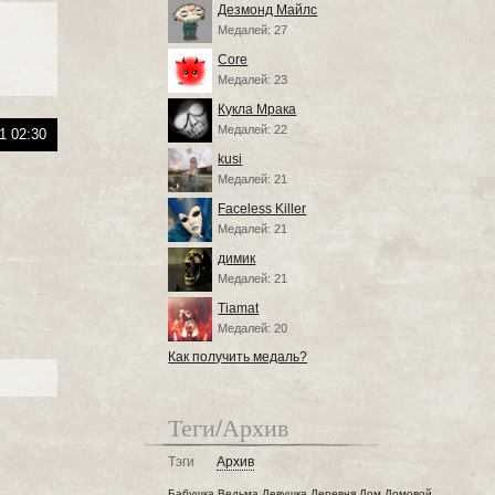
Дезмонд Майлс
Медалей: 27
Core
Медалей: 23
Кукла Мрака
Медалей: 22
1 02:30
kusi
Медалей: 21
Faceless Killer
Медалей: 21
димик
Медалей: 21
Tiamat
Медалей: 20
Как получить медаль?
Теги/Архив
Тэги
Архив
Бабушка
Ведьма
Девушка
Деревня
Дом
Домовой