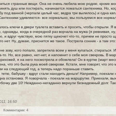
ориться странные вещи. Она не очень любила мою родню, кроме мо
ринять душ или постирать, начинается ломаться сантехника. Но, ко
у под ванной (черпали целый час, ведра три вылилось) и одна кап
! Сантехники удивляются- все нормально, мы пользуемся все нормал
лось ключи в двери туалета вставить и просить, чтобы открыли. Я 
, однажды, когда в очередной раз ворчала на мужа (я ревнивая, ну,
, и вдруг чувствую, мою пятку щекочет что-то, причем не просто ще
го нет. Ну, думаю, приснится же такое. Пострела сонник - а там эт
не зову, кого попало, запретила всем у меня купаться, стираться. И
а-то. Но, все равно, нет-нет, и напомнит о себе моя свекровь. В ма
прихожей, я на него посмотрела и обомлела! Он в куртке (март меся
ена, что это была рука моей свекрови. Кстати, мне говорят, что это
ли на следующий год, а теперь надо пораньше ставить.
 тетю, бабушку - вдруг стали находить деньги! Например, поехали 
на остановка. Я поворчала - поехали на маршрутке. Приехали, вых
убочку две 10! Нежданно-негаданно вернули безнадежный долг. Так
011, 16:50
Комментарии: 4