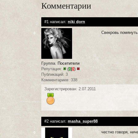
Комментарии
#1 написал:
niki dorn
Свекровь помянуть,
0
Группа
:
Посетители
Репутация:
(
0
|
0
)
Публикаций: 3
Комментариев: 338
Зарегистрирован: 2.07.2011
#2 написал:
masha_super88
честно говоря, ниче
0