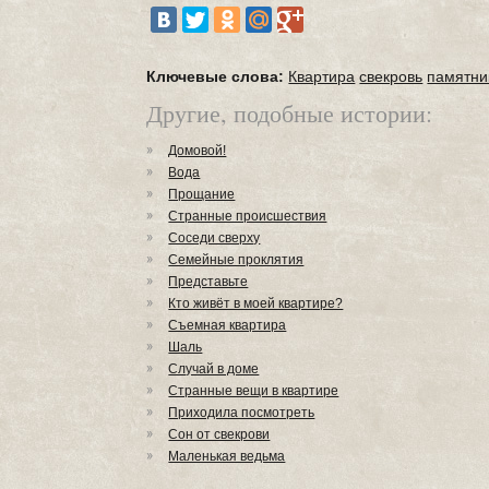
Ключевые слова:
Квартира
свекровь
памятни
Другие, подобные истории:
Домовой!
Вода
Прощание
Странные происшествия
Соседи сверху
Семейные проклятия
Представьте
Кто живёт в моей квартире?
Съемная квартира
Шаль
Случай в доме
Странные вещи в квартире
Приходила посмотреть
Сон от свекрови
Маленькая ведьма