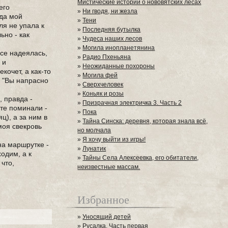
Мистические истории о нововятских лесах
его
»
Ни гводя, ни жезла
гда мой
»
Тени
ля не упала к
»
Последняя бутылка
ьно - как
»
Чудеса наших лесов
»
Могила инопланетянина
все надеялась,
»
Радио Пхеньяна
 и
»
Неожиданные похороны
кочет, а как-то
»
Могила фей
о: "Вы напрасно
»
Сверхчеловек
»
Коньяк и розы
, правда -
»
Призрачная электричка 3. Часть 2
рте поминали -
»
Пока
ц), а за ним в
»
Тайна Синска: деревня, которая знала всё,
 моя свекровь
но молчала
»
Я хочу выйти из игры!
на маршрутке -
»
Лунатик
одим, а к
»
Тайны Села Алексеевка, его обитатели,
 что,
неизвестные массам.
Избранное
»
Уносящий детей
»
Русалка. Часть первая