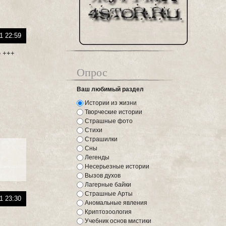
1 22:59
е +++
Опрос
Ваш любимый раздел
Истории из жизни
Творческие истории
Страшные фото
Стихи
Страшилки
Сны
Легенды
Несерьезные истории
Вызов духов
Лагерные байки
Страшные Арты
1 23:30
Аномальные явления
Криптозоология
Учебник основ мистики