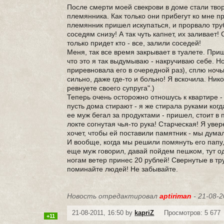
После смерти моей свекрови в доме стали тв
племянника. Как только они прибегут ко мне п
племянник пришел искупаться, и прорвало труб
соседям снизу! А так чуть капнет, их заливает
только придет кто - все, залили соседей!
Меня, так все время закрывает в туалете. Приш
что это я так выдумываю - накручиваю себе. Но
приревновала его в очередной раз), сплю ночью
сильно, даже где-то и больно! Я вскочила. Нико
ревнуете своего супруга".)
Теперь очень осторожно отношусь к квартире - 
пусть дома стирают - я же стирала руками когд
ее муж бегал за продуктами - пришел, стоит в 
локте согнутая чья-то рука! Старческая! Я увер
хочет, чтобы ей поставили памятник - мы дума
И вообще, когда мы решили помянуть его папу,
еще муж говорил, давай пойдем пешком, тут од
ногам ветер принес 20 рублей! Свернутые в тр
поминайте людей! Не забывайте.
Новость отредактировал
aptiriman
- 21-08-2
21-08-2011, 16:50 by
kapriZ
Просмотров: 5 677
+11