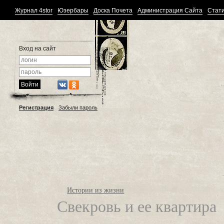
Журнал 4stor
Юзербары
Доска Почета
Администрация Сайта
Стати
Вход на сайт
Регистрация
Забыли пароль
Истории из жизни
Свекровь и ее квартира