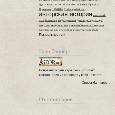
Душа
Зеркало
Лес
Мама
Мистика
Ночь
Призрак
Смерть
Призраки
Собака
Убийство
авторская история
авторский
стих
больница
видео
девочка
демон
дети
друг
дух
квартира
кладбище
кот
кровь
любовь
нечто
подруга
популярное
сон
стих
страх
существо
ужас
фото
Показать все теги
Наш баннер
Понравился сайт страшных историй?
Поставь один из баннеров у себя на сайте.
Список баннеров
→
От спонсоров