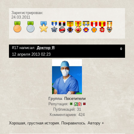
Зарегистрирован:
24.03.2011
#17 написал:
Доктор Я
0
12 апреля 2013 02:23
Группа
:
Посетители
Репутация:
(
2
|
0
)
Публикаций: 31
Комментариев: 424
Хорошая, грустная история. Понравилось. Автору +