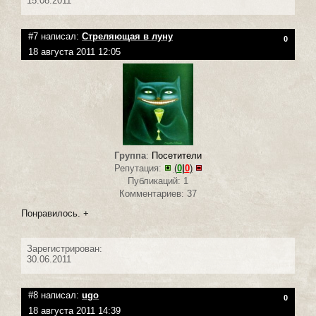
15.08.2011
#7 написал:
Стреляющая в луну
0
18 августа 2011 12:05
Группа
:
Посетители
Репутация:
(
0
|
0
)
Публикаций: 1
Комментариев: 37
Понравилось. +
Зарегистрирован:
30.06.2011
#8 написал:
ugo
0
18 августа 2011 14:39