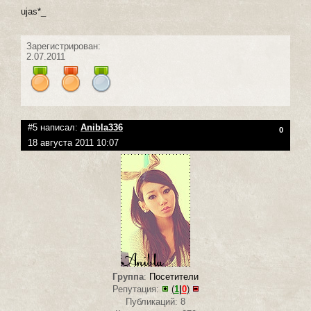
ujas*_
Зарегистрирован:
2.07.2011
#5 написал:
Anibla336
0
18 августа 2011 10:07
Группа
:
Посетители
Репутация:
(
1
|
0
)
Публикаций: 8