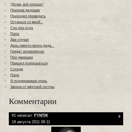
"Дочка, всё хорошо"
Призрак дедушки
Приходил проведать
Останься со мной...
Сон про отца
Папа
Два случая
День смерти моего деда...
Грядет апокалипсис
Про умерших
Пришел попрощаться
Соседи
Папа
Я поддерживаю огонь
Звонок от мёртвой сестры
Комментарии
#1 написал:
FYNTIK
0
18 августа 2011 08:11