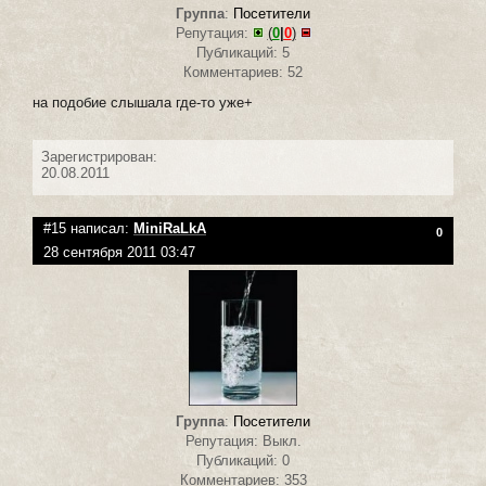
Группа
:
Посетители
Репутация:
(
0
|
0
)
Публикаций: 5
Комментариев: 52
на подобие слышала где-то уже+
Зарегистрирован:
20.08.2011
#15 написал:
MiniRaLkA
0
28 сентября 2011 03:47
Группа
:
Посетители
Репутация: Выкл.
Публикаций: 0
Комментариев: 353