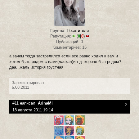
Группа
:
Посетители
Репутация:
(
0
|
0
)
Публикаций: 0
Комментариев: 15
а зачем тогда застрелился если все равно ходил к вам и
хотел быть рядом с вами(ласкал)и т.д. короче был рядом?
даа...жаль история грустная
Зарегистрирован:
6.08.2011
#11 написал:
ArinaMi
0
18 августа 2011 19:14