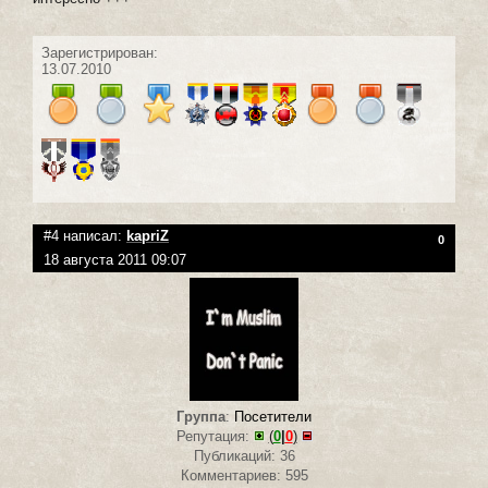
Зарегистрирован:
13.07.2010
#4 написал:
kapriZ
0
18 августа 2011 09:07
Группа
:
Посетители
Репутация:
(
0
|
0
)
Публикаций: 36
Комментариев: 595