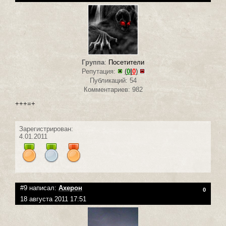
Группа
:
Посетители
Репутация:
(
0
|
0
)
Публикаций: 54
Комментариев: 982
+++=+
Зарегистрирован:
4.01.2011
#9 написал:
Ахерон
0
18 августа 2011 17:51