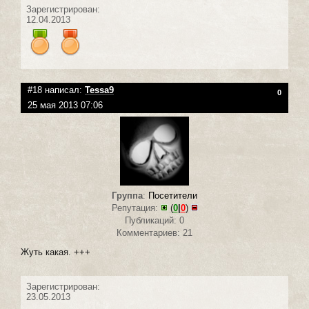
Зарегистрирован:
12.04.2013
#18 написал:
Tessa9
0
25 мая 2013 07:06
Группа
:
Посетители
Репутация:
(
0
|
0
)
Публикаций: 0
Комментариев: 21
Жуть какая. +++
Зарегистрирован:
23.05.2013