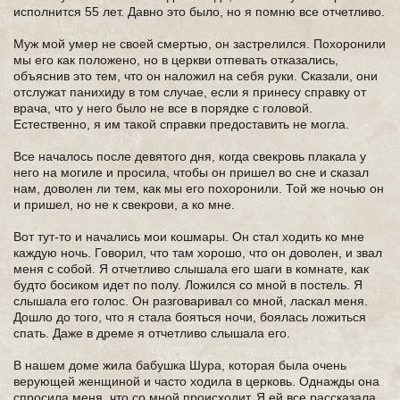
исполнится 55 лет. Давно это было, но я помню все отчетливо.
Муж мой умер не своей смертью, он застрелился. Похоронили
мы его как положено, но в церкви отпевать отказались,
объяснив это тем, что он наложил на себя руки. Сказали, они
отслужат панихиду в том случае, если я принесу справку от
врача, что у него было не все в порядке с головой.
Естественно, я им такой справки предоставить не могла.
Все началось после девятого дня, когда свекровь плакала у
него на могиле и просила, чтобы он пришел во сне и сказал
нам, доволен ли тем, как мы его похоронили. Той же ночью он
и пришел, но не к свекрови, а ко мне.
Вот тут-то и начались мои кошмары. Он стал ходить ко мне
каждую ночь. Говорил, что там хорошо, что он доволен, и звал
меня с собой. Я отчетливо слышала его шаги в комнате, как
будто босиком идет по полу. Ложился со мной в постель. Я
слышала его голос. Он разговаривал со мной, ласкал меня.
Дошло до того, что я стала бояться ночи, боялась ложиться
спать. Даже в дреме я отчетливо слышала его.
В нашем доме жила бабушка Шура, которая была очень
верующей женщиной и часто ходила в церковь. Однажды она
спросила меня, что со мной происходит. Я ей все рассказала.