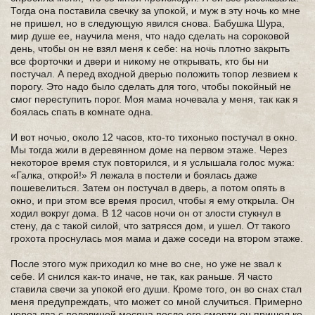
Тогда она поставила свечку за упокой, и муж в эту ночь ко мне
не пришел, но в следующую явился снова. Бабушка Шура,
мир душе ее, научила меня, что надо сделать на сороковой
день, чтобы он не взял меня к себе: на ночь плотно закрыть
все форточки и двери и никому не открывать, кто бы ни
постучал. А перед входной дверью положить топор лезвием к
порогу. Это надо было сделать для того, чтобы покойный не
смог переступить порог. Моя мама ночевала у меня, так как я
боялась спать в комнате одна.
И вот ночью, около 12 часов, кто-то тихонько постучал в окно.
Мы тогда жили в деревянном доме на первом этаже. Через
некоторое время стук повторился, и я услышала голос мужа:
«Галка, открой!» Я лежала в постели и боялась даже
пошевелиться. Затем он постучал в дверь, а потом опять в
окно, и при этом все время просил, чтобы я ему открыла. Он
ходил вокруг дома. В 12 часов ночи он от злости стукнул в
стену, да с такой силой, что затрясся дом, и ушел. От такого
грохота проснулась моя мама и даже соседи на втором этаже.
После этого муж приходил ко мне во сне, но уже не звал к
себе. И снился как-то иначе, не так, как раньше. Я часто
ставила свечи за упокой его души. Кроме того, он во снах стал
меня предупреждать, что может со мной случиться. Примерно
через два с половиной месяца после его смерти он пришел ко