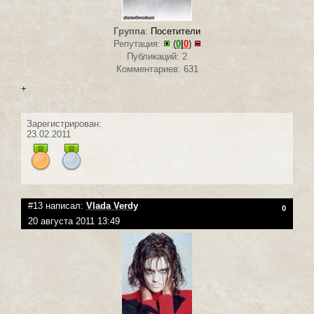
Группа
:
Посетители
Репутация:
(
0
|
0
)
Публикаций: 2
Комментариев: 631
+
Зарегистрирован:
23.02.2011
#13 написал:
Vlada Verdy
0
20 августа 2011 13:49