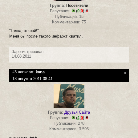
Группа
:
Посетители
Репутация:
(
0
|
0
)
Публикаций: 15
Комментариев: 75
"Галка, открой!"
Меня бы после такого инфаркт хватил.
Зарегистрирован:
14.08.2011
#3 написал:
kana
0
18 августа 2011 08:41
Группа
:
Друзья Сайта
Репутация:
(
4
|
0
)
Публикаций: 278
Комментариев: 3 596
интересно +++