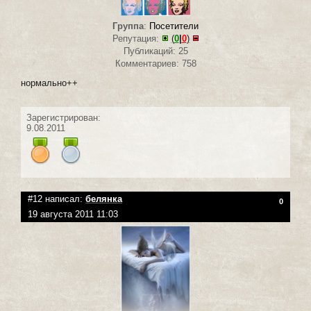
Группа
:
Посетители
Репутация:
(
0
|
0
)
Публикаций: 25
Комментариев: 758
нормально++
Зарегистрирован:
9.08.2011
#12 написал:
белянка
0
19 августа 2011 11:03