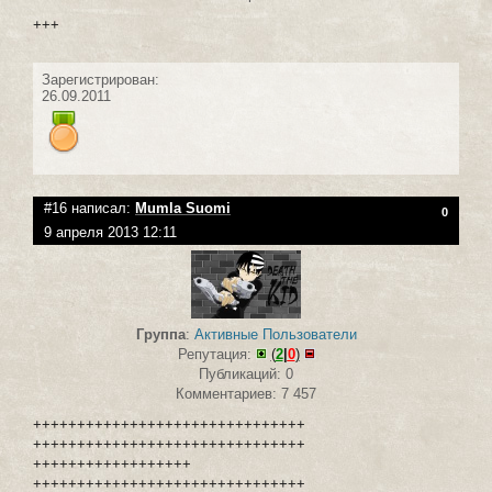
+++
Зарегистрирован:
26.09.2011
#16 написал:
Mumla Suomi
0
9 апреля 2013 12:11
Группа
:
Активные Пользователи
Репутация:
(
2
|
0
)
Публикаций: 0
Комментариев: 7 457
+++++++++++++++++++++++++++++++
+++++++++++++++++++++++++++++++
++++++++++++++++++
+++++++++++++++++++++++++++++++