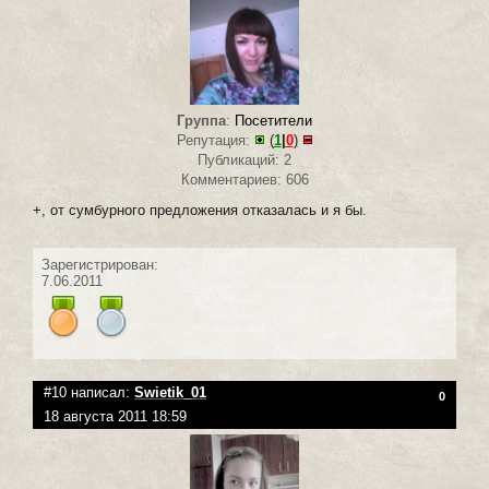
Группа
:
Посетители
Репутация:
(
1
|
0
)
Публикаций: 2
Комментариев: 606
+, от сумбурного предложения отказалась и я бы.
Зарегистрирован:
7.06.2011
#10 написал:
Swietik_01
0
18 августа 2011 18:59