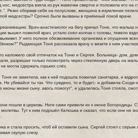
д нос, медсестра взяла из рук мамочки сверток и положила его на ст
т..". Резко оборвав себя на полуслове, женщина в изумлении пялил
жилой медсестры? Срочно были вызваны в приёмный покой врачи.
 реанимацию. Врач-анастезиолог на бегу кричал Тоне, что малыш н
ации вышел пожилой врач, устало снял колпак с головы, тяжело взд
 выживет. У него полное обезвоживание организма и опущение всех 
бёнком?" Рыдающая Тоня рассказала врачу о визите к ним участков
о наложило свой отпечаток на Тоню и Сергея. Больница- дом, дом
скали, разрешая только посмотреть через стеклянную дверь на мал
 не могла сдержать горьких слёз.
, Тоня не заметила, как к ней подошла пожилая санитарка, и вздро
а. Не убивайся ты так. Что суждено, то и будет,- и добавила-Сходи-
е иконы жизни сыну, авось помогут", и удалилась.Тоня стояла, см
они пошли в церковь. Ноги сами привели их к иконе Богородицы. 
 молитвы. Тут к ним подошёл батюшка и сказал, что если они не з
.
а и стала просить, чтоб ей оставили сына. Сергей стоял с серым 
живая скупую слезу.