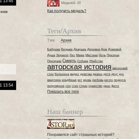
1 13:45
Медалей: 20
Как получить медаль?
нник
Теги/Архив
Тэги
Архив
Бабушка
Ведьма
Девушка
Деревня
Дом
Домовой
Душа
Зеркало
Лес
Мама
Мистика
Ночь
Призрак
Смерть
Призраки
Собака
Убийство
авторская история
авторский
стих
больница
видео
девочка
демон
дети
друг
дух
квартира
кладбище
кот
кровь
любовь
нечто
подруга
1 13:54
популярное
сон
стих
страх
существо
ужас
фото
Показать все теги
Наш баннер
Понравился сайт страшных историй?