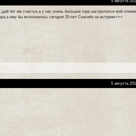
5 августа 201
х,дай бог им счастья,а у нас очень большое горе,застрелился мой племя
ера,а ему бы исполнилось сегодня 25-лет Спасибо за историю+++
5 августа 201