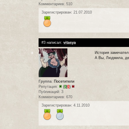
Комментариев: 510
Зарегистрирован: 21.07.2010
#3 написал:
vitasya
История замечатель
0
А Вы, Людмила, де
Группа
:
Посетители
Репутация:
(
0
|
0
)
Публикаций: 3
Комментариев: 670
Зарегистрирован: 4.11.2010