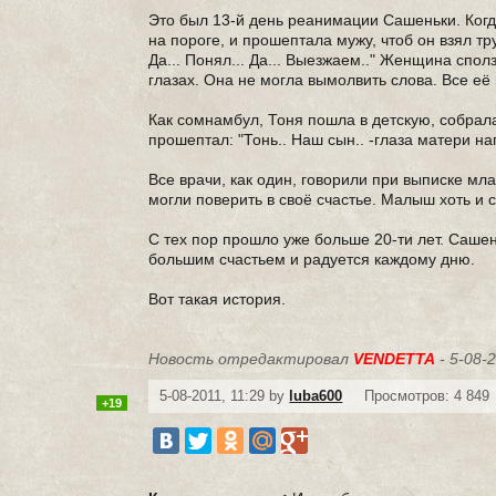
Это был 13-й день реанимации Сашеньки. Ког
на пороге, и прошептала мужу, чтоб он взял тр
Да... Понял... Да... Выезжаем.." Женщина сполз
глазах. Она не могла вымолвить слова. Все её 
Как сомнамбул, Тоня пошла в детскую, собрала
прошептал: "Тонь.. Наш сын.. -глаза матери н
Все врачи, как один, говорили при выписке мл
могли поверить в своё счастье. Малыш хоть и 
С тех пор прошло уже больше 20-ти лет. Саше
большим счастьем и радуется каждому дню.
Вот такая история.
Новость отредактировал
VENDETTA
- 5-08-2
5-08-2011, 11:29 by
luba600
Просмотров: 4 849
+19