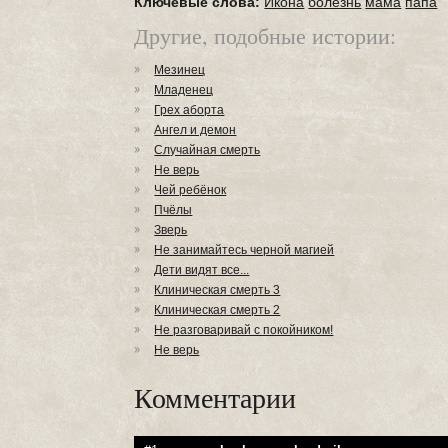
Ключевые слова:
Икона
болезнь
мама
папа
Другие, подобные истории:
Мезинец
Младенец
Грех аборта
Ангел и демон
Случайная смерть
Не верь
Чей ребёнок
Пчёлы
Зверь
Не занимайтесь черной магией
Дети видят все...
Клиническая смерть 3
Клиническая смерть 2
Не разговаривай с покойником!
Не верь
Комментарии