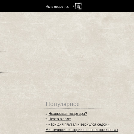
-->
Мы в соцсетях:
Популярное
»
Нехорошая квартира?
»
Нечто в поле
»
«Три дня плутал и вернулся седой».
Мистические истории о нововятских лесах