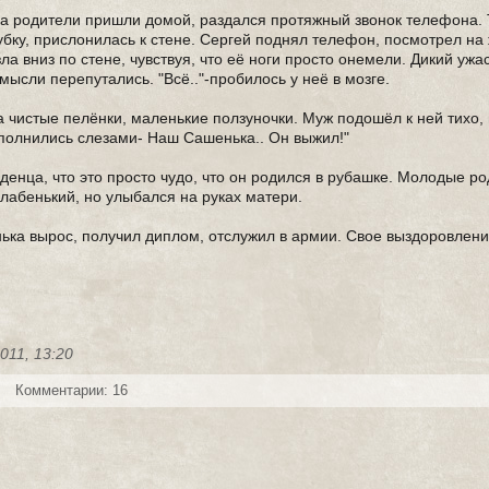
да родители пришли домой, раздался протяжный звонок телефона.
убку, прислонилась к стене. Сергей поднял телефон, посмотрел на ж
ла вниз по стене, чувствуя, что её ноги просто онемели. Дикий ужа
мысли перепутались. "Всё.."-пробилось у неё в мозге.
 чистые пелёнки, маленькие ползуночки. Муж подошёл к ней тихо, в
аполнились слезами- Наш Сашенька.. Он выжил!"
аденца, что это просто чудо, что он родился в рубашке. Молодые р
слабенький, но улыбался на руках матери.
нька вырос, получил диплом, отслужил в армии. Свое выздоровлени
011, 13:20
Комментарии: 16