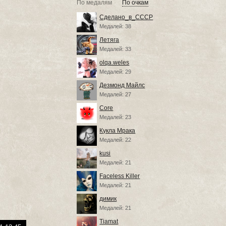
По медалям
По очкам
Сделано_в_СССР
Медалей: 38
Летяга
Медалей: 33
olqa.weles
Медалей: 29
Дезмонд Майлс
Медалей: 27
Core
Медалей: 23
Кукла Мрака
Медалей: 22
kusi
Медалей: 21
Faceless Killer
Медалей: 21
димик
Медалей: 21
Tiamat