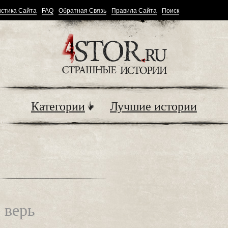
стика Сайта
FAQ
Обратная Связь
Правила Сайта
Поиск
Категории
Лучшие истории
 верь