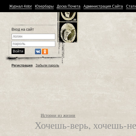
Журнал 4stor
Юзербары
Доска Почета
Администрация Сайта
Стати
Вход на сайт
Регистрация
Забыли пароль
Истории из жизни
Хочешь-верь, хочешь-не