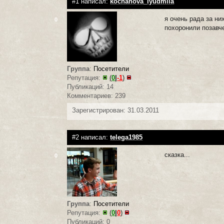
#1 написал:
kochanova_lyudmila
я очень рада за ни
0
похоронили позавч
Группа
:
Посетители
Репутация:
(
0
|
-1
)
Публикаций: 14
Комментариев: 239
Зарегистрирован: 31.03.2011
#2 написал:
telega1985
сказка...
0
Группа
:
Посетители
Репутация:
(
0
|
0
)
Публикаций: 0