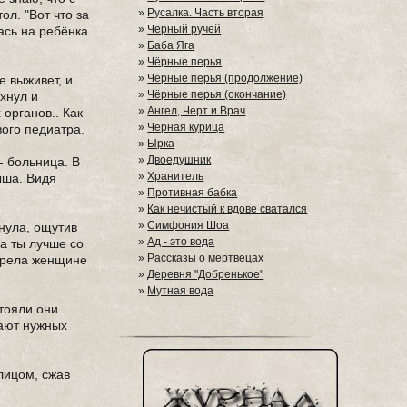
»
Русалка. Часть вторая
ол. "Вот что за
»
Чёрный ручей
ась на ребёнка.
»
Баба Яга
»
Чёрные перья
»
Чёрные перья (продолжение)
е выживет, и
»
Чёрные перья (окончание)
охнул и
»
Ангел, Черт и Врач
органов.. Как
»
Черная курица
ого педиатра.
»
Ырка
»
Двоедушник
- больница. В
»
Хранитель
ыша. Видя
»
Противная бабка
»
Как нечистый к вдове сватался
»
Симфония Шоа
гнула, ощутив
»
Ад - это вода
ка ты лучше со
»
Рассказы о мертвецах
отрела женщине
»
Деревня "Добренькое"
»
Мутная вода
Стояли они
нают нужных
лицом, сжав