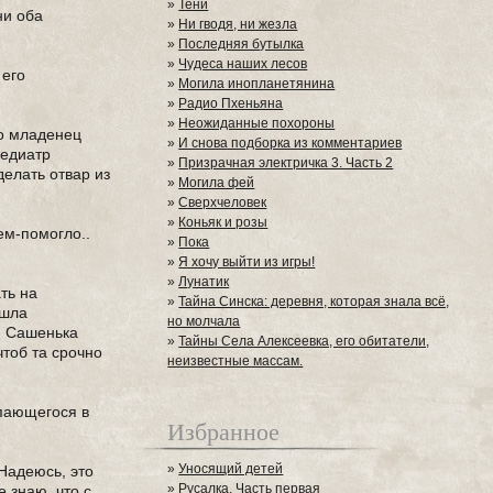
»
Тени
ни оба
»
Ни гводя, ни жезла
»
Последняя бутылка
»
Чудеса наших лесов
 его
»
Могила инопланетянина
»
Радио Пхеньяна
»
Неожиданные похороны
то младенец
»
И снова подборка из комментариев
Педиатр
»
Призрачная электричка 3. Часть 2
делать отвар из
»
Могила фей
»
Сверхчеловек
»
Коньяк и розы
ем-помогло..
»
Пока
»
Я хочу выйти из игры!
»
Лунатик
ть на
»
Тайна Синска: деревня, которая знала всё,
ишла
но молчала
. Сашенька
»
Тайны Села Алексеевка, его обитатели,
чтоб та срочно
неизвестные массам.
опающегося в
Избранное
»
Уносящий детей
Надеюсь, это
»
Русалка. Часть первая
 знаю, что с