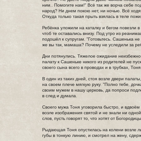
ним.. Помогите нам!" Всё так же ворча себе по
народ? Ни днем покою нет, ни ночью. Всё ходя
Откуда только такая прыть взялась в теле по
Ребёнка уложили на каталку и бегом повезли в
чтоб те оставались внизу. Под утро из реаним
подошёл к супругам. "Готовьтесь. Сашенька не
же вы так, мамаша? Почему не уследили за ре
Дни потянулись. Тяжелое ожидание неизбежног
палату к Сашеньке никого из родителей не пу
своего сына всего в проводах и в трубках, Тоня
В один из таких дней, стоя возле двери палаты
на своем плече мягкую руку. "Полно тебе, дочк
своим мужем в нашу церковь, да попроси подл
в след и думала.
Своего мужа Тоня уговорила быстро, и вдвоём 
возле изображения святой и не знали ни одной
слов, пусть говорят то, что хотят от Богородицы
Рыдающая Тоня опустилась на колени возле лик
губы в тонкую линию, и смотрел на жену, сдер