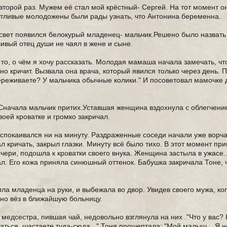
второй раз. Мужем её стал мой крёстный- Сергей. На тот момент о
астливые молодожены были рады узнать, что Антонина беременна.
 свет появился белокурый младенец- мальчик.Решено было назвать
ивый отец души не чаял в жене и сыне.
то, о чём я хочу рассказать. Молодая мамаша начала замечать, ч
нно кричит. Вызвала она врача, который явился только через день. 
переживаете? У мальчика обычные колики." И посоветовал мамочке 
.Сначала мальчик притих.Уставшая женщина вздохнула с облегчени
оей кроватке и громко закричал.
успокаивался ни на минуту. Раздраженные соседи начали уже ворча
л кричать, закрыл глазки. Минуту всё было тихо. В этот момент пр
чери, подошла к кроватки своего внука. Женщина застыла в ужасе.
л. Его кожа приняла синюшный оттенок. Бабушка закричала Тоне, 
ла младенца на руки, и выбежала во двор. Увидев своего мужа, к
очно вёз в ближайшую больницу.
едсестра, пившая чай, недовольно взглянула на них ."Что у вас? 
ться, шастаете туда-сюда...".Тоня прошептала: "Мой малыш... Я не