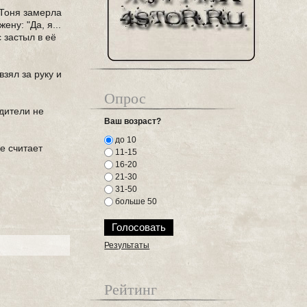
 Тоня замерла
ену: "Да, я...
с застыл в её
зял за руку и
Опрос
одители не
Ваш возраст?
до 10
е считает
11-15
16-20
21-30
31-50
больше 50
Результаты
Рейтинг