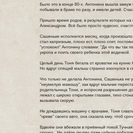
Было это в конце 80-х. Антонина вышла замуж 
побывали в браке по разу, и имели детей. Сч
Пришло время родов, в результате которых на
Александром. Всё было просто чудесно, счастл
Сашеньке исполнился месяц, когда произошло 
стал капризным, плохо ест, плохо спит, постоя
"успокоил" Антонину словами: "Да что вы так 
укропа и поить своего ребенка этой водичкой.
Целый день Тоня бегала от кроватки на кухню
Но вдруг спящий малыш странно изогнулся в св
Что только не делала Антонина, Сашенька не 
"неумелую мамашу", как вдруг мальчик переста
родительница Тони, и испросив разрешения до
лежал с широко открытыми глазами, тихо стона
вызывала скорую.
Не дождавшись машину с врачами, Тоня схвати
"чреве" своего авто, она сказала ему, чтоб ср
Вдвоём они вбежали в приёмный покой.Тучная м
срочно.. Не даёте людям даже чайком побалова