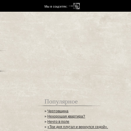
-->
Мы в соцсетях:
Популярное
»
Чертовщина
»
Нехорошая квартира?
»
Нечто в поле
»
«Три дня плутал и вернулся седой».