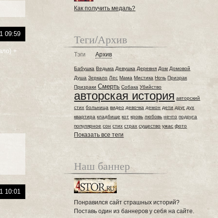
Как получить медаль?
1 09:59
Теги/Архив
ало) +
Тэги
Архив
Бабушка
Ведьма
Девушка
Деревня
Дом
Домовой
Душа
Зеркало
Лес
Мама
Мистика
Ночь
Призрак
Смерть
Призраки
Собака
Убийство
авторская история
авторский
стих
больница
видео
девочка
демон
дети
друг
дух
квартира
кладбище
кот
кровь
любовь
нечто
подруга
популярное
сон
стих
страх
существо
ужас
фото
Показать все теги
Наш баннер
1 10:01
Понравился сайт страшных историй?
Поставь один из баннеров у себя на сайте.