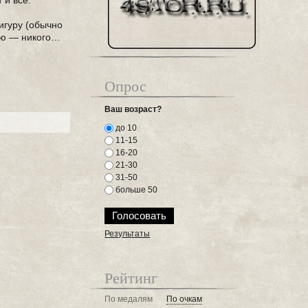
 и все.
игуру (обычно
ваю — никого…
Опрос
Ваш возраст?
до 10
11-15
16-20
21-30
31-50
больше 50
Результаты
Рейтинг
По медалям
По очкам