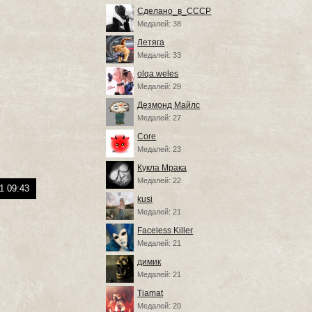
Сделано_в_СССР
Медалей: 38
Летяга
Медалей: 33
olqa.weles
Медалей: 29
Дезмонд Майлс
Медалей: 27
Core
Медалей: 23
Кукла Мрака
Медалей: 22
1 09:43
kusi
Медалей: 21
Faceless Killer
Медалей: 21
димик
Медалей: 21
Tiamat
Медалей: 20