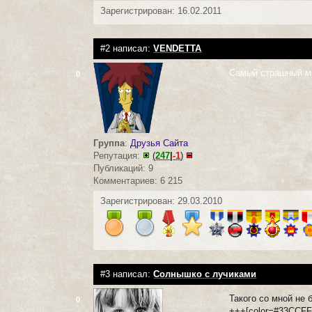
Зарегистрирован: 16.02.2011
#2 написал:
VENDETTA
Самый страшный мо
0
Группа
:
Друзья Сайта
Репутация:
(
247
|
-1
)
Публикаций: 9
Комментариев: 6 215
Зарегистрирован: 29.03.2010
#3 написал:
Солнышко с лучиками
Такого со мной не 
0
+++[color=#33CCFF]