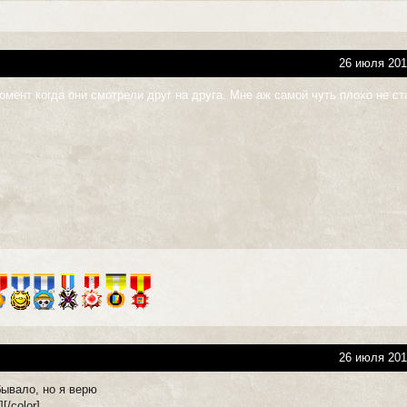
26 июля 201
мент когда они смотрели друг на друга. Мне аж самой чуть плохо не ст
26 июля 201
бывало, но я верю
[/color]