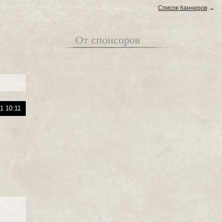
Список баннеров
→
От спонсоров
1 10:11