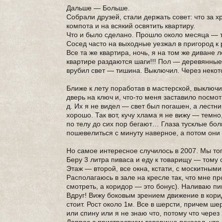
Дальше — Больше.
Собрали друзей, стали держать совет: что за 
компота и на всякий освятить квартиру.
Что и было сделано. Прошло около месяца — 
Сосед часто на выходные уезжал в пригород к 
Все та же квартира, ночь, я на том же диване
квартире раздаются шаги!!! Пол — деревянные
врубил свет — тишина. Выключил. Через некото
Ближе к лету поработав в мастерской, выключ
дверь на ключ и, что-то меня заставило посмотр
д. Их я не видел — свет был погашен, а лестн
хорошо. Так вот, кучу хлама я не вижу — темно,
по телу до сих пор бегают… Глаза тусклые бо
пошевелиться с минуту наверное, а потом он
Но самое интересное случилось в 2007. Мы тог
Беру 3 литра пиваса и еду к товарищу — тому 
Этаж — второй, все окна, кстати, с москитными
Располагаюсь в зале на кресле так, что мне п
смотреть, а коридор — это бонус). Наливаю пив
Вдруг! Вижу боковым зрением движение в корид
стоит. Рост около 1м. Все в шерсти, причем ше
или спину или я не знаю что, потому что через