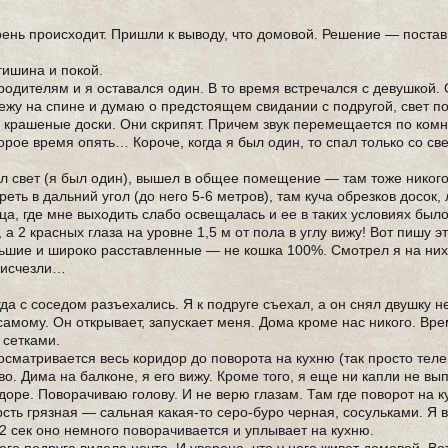
хрень происходит. Пришли к выводу, что домовой. Решение — поста
тишина и покой.
родителям и я оставался один. В то время встречался с девушкой. 
 лежу на спине и думаю о предстоящем свидании с подругой, свет п
 крашеные доски. Они скрипят. Причем звук перемещается по комн
рое время опять… Короче, когда я был один, то спал только со св
ил свет (я был один), вышел в общее помещение — там тоже никог
еть в дальний угол (до него 5-6 метров), там куча обрезков досок, 
ица, где мне выходить слабо освещалась и ее в таких условиях был
 а 2 красных глаза на уровне 1,5 м от пола в углу вижу! Вот пишу э
льшие и широко расставленные — не кошка 100%. Смотрел я на них
и исчезли…
да с соседом разъехались. Я к подруге съехал, а он снял двушку н
самому. Он открывает, запускает меня. Дома кроме нас никого. Вре
 сетками.
росматривается весь коридор до поворота на кухню (так просто тел
о. Дима на балконе, я его вижу. Кроме того, я еще ни капли не вы
оре. Поворачиваю голову. И не верю глазам. Там где поворот на ку
рсть грязная — сальная какая-то серо-буро черная, сосульками. Я 
 2 сек оно немного поворачивается и уплывает на кухню.