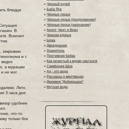
»
Чёрный ручей
»
Баба Яга
вить блюдце
»
Чёрные перья
»
Чёрные перья (продолжение)
»
Чёрные перья (окончание)
Ситуация:
»
Ангел, Черт и Врач
огашен. В
»
Черная курица
ате. Вскочил
»
Ырка
етом.
»
Двоедушник
»
Хранитель
о, закрываю
»
Противная бабка
линолеума и т.
»
Как нечистый к вдове сватался
о видно
»
Симфония Шоа
то, а мурашки
»
Ад - это вода
 и не мог
»
Рассказы о мертвецах
»
Деревня "Добренькое"
»
Мутная вода
едалеко. Лето.
мя 3 часа дня.
евизор удобнее
пил.
хню, что-то
вижу только бок