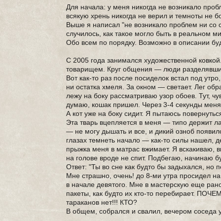
Для начала: у меня никогда не возникало пробл
всякую хрень никогда не верил и темноты не б
Выше я написал "не возникало проблем ни со 
случилось, как такое могло быть в реальном м
Обо всем по порядку. Возможно в описании буд
С 2005 года занимался художественной ковкой
товарищем. Круг общения — люди разделявши
Вот как-то раз после посиделок встал под утр
ни остатка хмеля. За окном — светает. Лег об
лежу на боку рассматриваю узор обоев. Тут, чув
думаю, кошак пришел. Через 3-4 секунды мен
А кот уже на боку сидит. Я пытаюсь повернутьс
Эта тварь вцепляется в меня — типо держит л
— не могу дышать и все, и дикий озноб появил
глазах темнеть начало — как-то силы нашел, де
прыжка меня в матрас вжимает. Я вскакиваю, 
на голове вроде не спит. Подбегаю, начинаю б
Ответ: "Ты во сне как будто бы задыхался, но п
Мне страшно, очень! до 8-ми утра просидел на
в начале девятого. Мне в мастерскую еще ран
пакеты, как будто их кто-то перебирает. ПОЧ
тараканов нет!!! КТО?
В общем, собрался и свалил, вечером соседа 