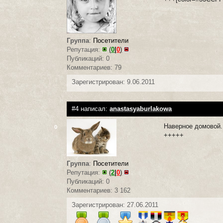
Группа
:
Посетители
Репутация:
(
0
|
0
)
Публикаций: 0
Комментариев: 79
Зарегистрирован: 9.06.2011
#4 написал:
anastasyaburlakowa
Наверное домовой.
0
+++++
Группа
:
Посетители
Репутация:
(
2
|
0
)
Публикаций: 0
Комментариев: 3 162
Зарегистрирован: 27.06.2011