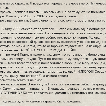
ем ни со страхом. Я всегда мог перешагнуть через него. Психическ
оялся.
страхом", сейчас я боюсь — боюсь именно по тому что не понимаю
ире. В период с 2006 по 2007 я нагляделся такого…
ет лишнее, но так будет легче понять состояние моего мозга на то
. В зиму 2006 съехал от родителей — стал снимать однокомнатную 
е мое увлечение металлом. Раз в неделю собирались, пили пиво
о, сходил по естественным потребностям, водички попил. Голова — 
ратно на разложенный диван, поскольку выспался уже, сон не идет 
ствую, по моим ногам, кто-то осторожно ступает. Вес на вскидку 5кг
я осеняет — КАКОЙ КОТ?! Я НЕ У РОДИТЕЛЕЙ!!!
я — не могу! Причем краем глаза вижу что-то темное на фоне окна 
апами за спину и грудак. Тут я по-настоящему испугался — дыхани
ся — меня всего трясет. И пошевелиться вообще не могу. В общем, 
рнулся. Тварь сразу отпускает и спрыгивает куда-то за спину, при
включаю свет — выключатель прямо над головой. НИКОГО!!! Сосед
удить, кричу "что слышал?", а самого трясет…
осмотреть встать я не смог".
 кухне, кофе пил. В комнату зайти не мог заставить себя. Товарищ
о. Сижу на кухне — страшно… В кладовке начинают громко и отчет
ЕМУ СТРАШНО? 5й этаж пятиэтажки, домашних животных нет, мышей 
у подъезда ждал — самому страшно было заходить.