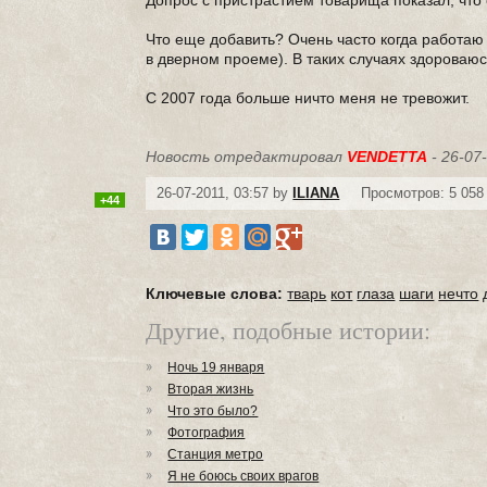
Допрос с пристрастием товарища показал, что е
Что еще добавить? Очень часто когда работаю
в дверном проеме). В таких случаях здороваюс
С 2007 года больше ничто меня не тревожит.
Новость отредактировал
VENDETTA
- 26-07
26-07-2011, 03:57 by
ILIANA
Просмотров: 5 058
+44
Ключевые слова:
тварь
кот
глаза
шаги
нечто
Другие, подобные истории:
Ночь 19 января
Вторая жизнь
Что это было?
Фотография
Станция метро
Я не боюсь своих врагов