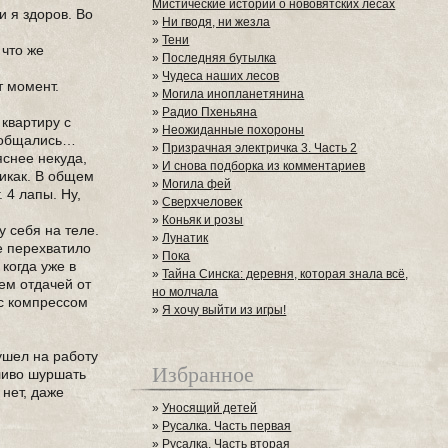
Мистические истории о нововятских лесах
и я здоров. Во
»
Ни гводя, ни жезла
»
Тени
 что же
»
Последняя бутылка
»
Чудеса наших лесов
т момент.
»
Могила инопланетянина
»
Радио Пхеньяна
квартиру с
»
Неожиданные похороны
, общались…
»
Призрачная электричка 3. Часть 2
яснее некуда,
»
И снова подборка из комментариев
никак. В общем
»
Могила фей
. 4 лапы. Ну,
»
Сверхчеловек
»
Коньяк и розы
у себя на теле.
»
Лунатик
е перехватило
»
Пока
когда уже в
»
Тайна Синска: деревня, которая знала всё,
чем отдачей от
но молчала
 с компрессом
»
Я хочу выйти из игры!
 ушел на работу
Избранное
ливо шуршать
нет, даже
»
Уносящий детей
»
Русалка. Часть первая
»
Русалка. Часть вторая