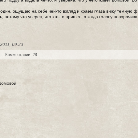
го подруга видела нечто. И уверена, что у него живет домовой. Вот
 один, ощущаю на себе чей-то взгляд и краем глаза вижу темную ф
ь, потому что уверен, что кто-то пришел, а когда голову поворачи
-2011, 09:33
Комментарии: 28
домовой