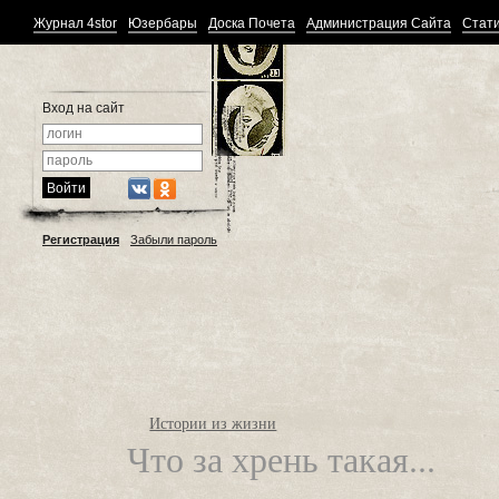
Журнал 4stor
Юзербары
Доска Почета
Администрация Сайта
Стати
Вход на сайт
Регистрация
Забыли пароль
Истории из жизни
Что за хрень такая...