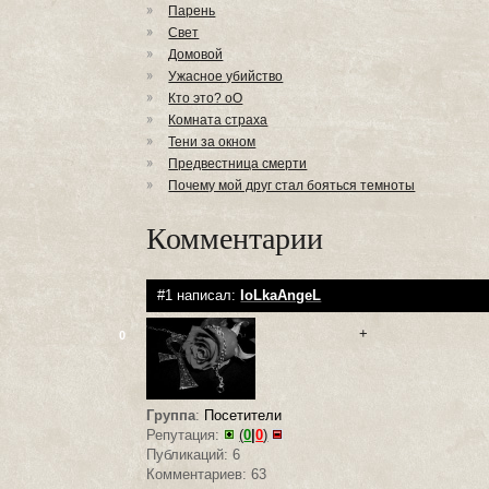
Парень
Свет
Домовой
Ужасное убийство
Кто это? оО
Комната страха
Тени за окном
Предвестница смерти
Почему мой друг стал бояться темноты
Комментарии
#1 написал:
IoLkaAngeL
+
0
Группа
:
Посетители
Репутация:
(
0
|
0
)
Публикаций: 6
Комментариев: 63