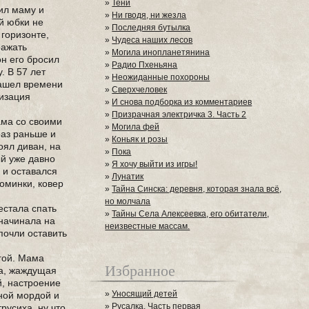
»
Тени
сил маму и
»
Ни гводя, ни жезла
й юбки не
»
Последняя бутылка
 горизонте,
»
Чудеса наших лесов
ражать
»
Могила инопланетянина
он его бросил
»
Радио Пхеньяна
. В 57 лет
»
Неожиданные похороны
 нашел времени
»
Сверхчеловек
низация
»
И снова подборка из комментариев
»
Призрачная электричка 3. Часть 2
ама со своими
»
Могила фей
раз раньше и
»
Коньяк и розы
оял диван, на
»
Пока
ый уже давно
»
Я хочу выйти из игры!
к и оставался
»
Лунатик
поминки, ковер
»
Тайна Синска: деревня, которая знала всё,
но молчала
естала спать
»
Тайны Села Алексеевка, его обитатели,
 начинала на
неизвестные массам.
почли оставить
игой. Мама
Избранное
ка, жаждущая
й, настроение
»
Уносящий детей
бной мордой и
»
Русалка. Часть первая
русиха, ну что