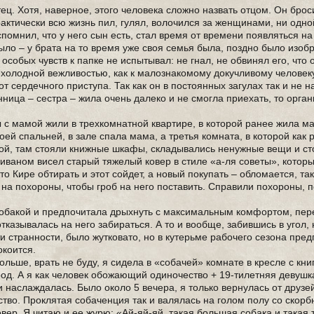
тец. Хотя, наверное, этого человека сложно назвать отцом. Он бро
рактически всю жизнь пил, гулял, волочился за женщинами, ни одно
помнил, что у него сын есть, стал время от времени появляться на
ыло – у брата на то время уже своя семья была, поздно было изоб
 особых чувств к папке не испытывал: не гнал, не обвинял его, что 
й холодной вежливостью, как к малознакомому докучливому человеку
от сердечного приступа. Так как он в постоянных загулах так и не
ница – сестра – жила очень далеко и не смогла приехать, то орга
ы с мамой жили в трехкомнатной квартире, в которой ранее жила м
й спальней, в зале спала мама, а третья комната, в которой как 
ой, там стояли книжные шкафы, складывались ненужные вещи и ст
диваном висел старый тяжелый ковер в стиле «а-ля советы», котор
то Кире обтирать и этот сойдет, а новый покупать – обломается, та
 на похороны, чтобы гроб на него поставить. Справили похороны, 
собакой и предпочитала дрыхнуть с максимальным комфортом, пер
тказывалась на него забираться. А то и вообще, забившись в угол,
и странности, было жутковато, но в кутерьме рабочего сезона пред
окоится.
ольше, врать не буду, я сидела в «собачей» комнате в кресле с кн
ород. А я как человек обожающий одиночество + 19-тилетняя девуш
 наслаждалась. Было около 5 вечера, я только вернулась от друзе
тво. Проклятая собаченция так и валялась на голом полу со скор
ер. Я читаю и ее журю: «Ай-яй-яй, такая большая собака и такая т