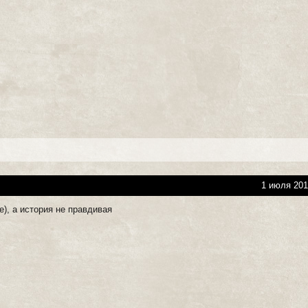
1 июля 201
е), а история не правдивая