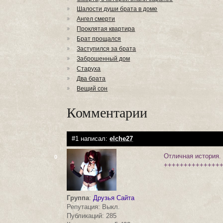
Шалости души брата в доме
Ангел смерти
Проклятая квартира
Брат прощался
Заступился за брата
Заброшенный дом
Старуха
Два брата
Вещий сон
Комментарии
#1 написал:
elche27
Отличная история.
0
++++++++++++++++
Группа
:
Друзья Сайта
Репутация: Выкл.
Публикаций: 285