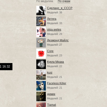
По медалям
По очкам
Сделано_в_СССР
Медалей: 38
Летяга
Медалей: 33
olqa.weles
Медалей: 29
Дезмонд Майлс
Медалей: 27
Core
Медалей: 23
Кукла Мрака
1 16:32
Медалей: 22
kusi
Медалей: 21
Faceless Killer
Медалей: 21
димик
Медалей: 21
Tiamat