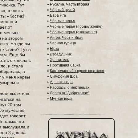
»
Русалка. Часть вторая
лчасика. Тут
»
Чёрный ручей
ся, я опять
»
Баба Яга
ть: «Костик!»
»
Чёрные перья
ременно и
»
Чёрные перья (продолжение)
ает от
»
Чёрные перья (окончание)
 по меньше
»
Ангел, Черт и Врач
ы на втором
»
Черная курица
няка. Но где вы
»
Ырка
 к стене? Тут я
»
Двоедушник
огам. Еще бы
»
Хранитель
тать с кресла с
»
Противная бабка
ло, и стала
»
Как нечистый к вдове сватался
обиралась, а
»
Симфония Шоа
т у меня нервы
»
Ад - это вода
пузырем и
»
Рассказы о мертвецах
»
Деревня "Добренькое"
качка вылетела
»
Мутная вода
игаться на
нут 20 там
ебе мужество
дет, говорит:
й только что
ня выслушала и
жен 3 дня на