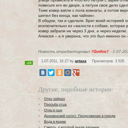
улице провисеть и чтоб его петухи с зарей отп
повесьте его во дворе, а петухи свое дело сд
Тоже ковер взяли с пола комнаты, а потом верн
шипел без конца, как чайник».
В общем, так и сделали. Брат моей историей ос
исключительно из «жалости к собаке, которая 
ковер забрали не через 3 дня, а через неделю.
Алексея – а я уверена, что это был именно он 
Новость отредактировал
†Gothic†
- 1-07-20
1-07-2011, 16:27 by
antaxa
Просмотров: 3 526
+24
Другие, подобные истории:
Отец забрал
Просьба отца
Отец и сын
Деревенский погост. Продолжение в городе
Вода в ящике
Смерть, о которой знали заранее