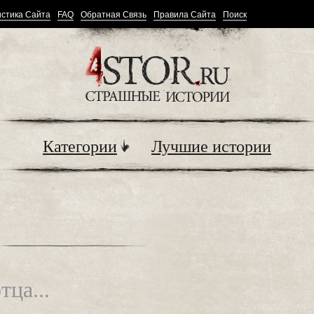
стика Сайта
FAQ
Обратная Связь
Правила Сайта
Поиск
Категории
Лучшие истории
ца...