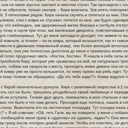
А она на меня грустно смотрит и хвостом стучит. Так просидели с по
я не обратила, только смотрю – Кира вскочила. Зов опять повторяет
ой, 3 пятиэтажки рядом. Кира начала скулить и пятиться ко мне. Опя
улежом, глаз с ковра не спускает, пятится ко мне, как будто однов
у, что наблюдать, как здоровенный метис боксера и питбуля отступ
ну точку и скуля при этом, как маленькая дворняга, повстречавшая
для слабонервных. Тут до меня запоздало доходит, что живем-то м
ой комнате, а точнее – из-за ковра, который колышется, как от сквоз
ривести в движение тяжеленный ковер, тем более висящий вплотную
оваться, она уже полностью доползла до меня и прижалась моим н
ой голос продолжал звать: «Костик, Костик». Я нашла в себе силы вс
риобняла Киру, которая уже срывалась на вой, ее натурально тряс
было, собака как приросла к месту, проходить мимо дивана она не с
 А ковер уже не просто колышется, по нему прямо как рябь идет. Ту
и к кому толком не обращаясь: «Да что тебе надо?!» Ковер вздулся 
 с Кирой окончательно рухнула. Кира с реактивной скоростью в 2 с
стать сил не было, пришлось уподобиться своей любимице и передв
я ей не уступала. Толкая друг друга, ломанулись в мою спальню и ми
олько что было и что нам делать. Просидев еще полчаса, нашла в с
 стены. Выволокла его на лестничную площадку. Тут соседка наша и
с? » Я ей отвечаю: «Ой, теть Галя, вы не поверите, у меня с собако
ы пообещайте меня сразу в «дурочку» не сдавать, ладно?» Она ме
вер сразу после похорон домой занесли. Чтобы его очистить, он дол