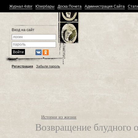
Журнал 4stor
Юзербары
Доска Почета
Администрация Сайта
Стати
Вход на сайт
Регистрация
Забыли пароль
Истории из жизни
Возвращение блудного от