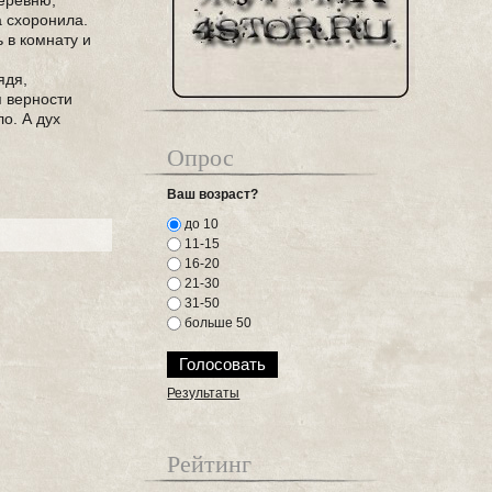
деревню,
а схоронила.
ь в комнату и
ядя,
я верности
ло. А дух
Опрос
Ваш возраст?
до 10
11-15
16-20
21-30
31-50
больше 50
Результаты
Рейтинг