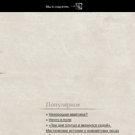
-->
Мы в соцсетях:
Популярное
»
Нехорошая квартира?
»
Нечто в поле
»
«Три дня плутал и вернулся седой».
Мистические истории о нововятских лесах