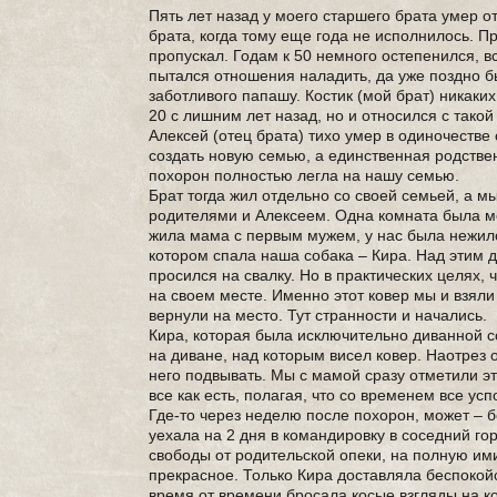
Пять лет назад у моего старшего брата умер о
брата, когда тому еще года не исполнилось. П
пропускал. Годам к 50 немного остепенился, вс
пытался отношения наладить, да уже поздно б
заботливого папашу. Костик (мой брат) никаких
20 с лишним лет назад, но и относился с тако
Алексей (отец брата) тихо умер в одиночестве 
создать новую семью, а единственная родствен
похорон полностью легла на нашу семью.
Брат тогда жил отдельно со своей семьей, а м
родителями и Алексеем. Одна комната была мое
жила мама с первым мужем, у нас была нежил
котором спала наша собака – Кира. Над этим 
просился на свалку. Но в практических целях, ч
на своем месте. Именно этот ковер мы и взяли
вернули на место. Тут странности и начались.
Кира, которая была исключительно диванной 
на диване, над которым висел ковер. Наотрез о
него подвывать. Мы с мамой сразу отметили эт
все как есть, полагая, что со временем все усп
Где-то через неделю после похорон, может – б
уехала на 2 дня в командировку в соседний г
свободы от родительской опеки, на полную ими
прекрасное. Только Кира доставляла беспокойс
время от времени бросала косые взгляды на ков