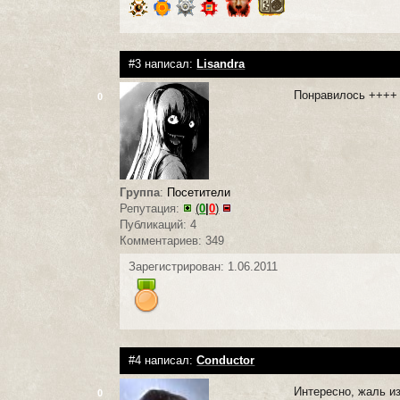
#3 написал:
Lisandra
Понравилось ++++
0
Группа
:
Посетители
Репутация:
(
0
|
0
)
Публикаций: 4
Комментариев: 349
Зарегистрирован: 1.06.2011
#4 написал:
Conductor
Интересно, жаль и
0