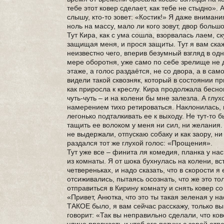
тебе этот ковер сделает, как тебе не стыдно». 
слышу, кто-то зовет: «Костик!» Я даже внимани
ноль на массу, мало ли кого зовут, двор больш
Тут Кира, как с ума сошла, взорвалась лаем, ск
защищая меня, и прося защиты. Тут я вам скаж
неизвестно чего, вперив безумный взгляд в од
мере оборотня, уже само по себе зрелище не 
этаже, а голос раздаётся, не со двора, а в сам
видели такой сквозняк, который в состоянии п
как приросла к креслу. Кира продолжала бесн
чуть-чуть – и на колени бы мне залезла. А глух
намерением тихо ретироваться. Наклонилась, п
легонько подталкивать ее к выходу. Не тут-то 
тащить ее волоком у меня ни сил, ни желания.
не выдержали, отпускаю собаку и как заору, н
раздался тот же глухой голос: «Прощения».
Тут уже все – финита ля комедия, планка у нас
из комнаты. Я от шока бухнулась на колени, в
четвереньках, и надо сказать, что в скорости 
отсиживались, пытаясь осознать, что же это т
отправиться в Кирину комнату и снять ковер со
«Привет, Анютка, что это ты такая зеленая у на
ТАКОЕ было, я вам сейчас расскажу, только в
говорит: «Так вы неправильно сделали, что ко