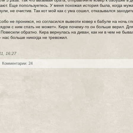
ели 3 раза. Так что вызывай брата, отправляйте ковер к бабушке в 
елают. Еще попользуетесь. У меня похожая история была, когда муж
ули, не очистив. Так кот мой как с ума сошел, отказывался заходит
обо не проникся, но согласился вывезти ковер к бабуле на ночь гл
рядом с ним спать не может». Кире почему-то он больше верил. Дл
 Повесили обратно. Кира вернулась на диван, как ни в чем не быва
– нас больше никогда не тревожил.
11, 16:27
Комментарии: 24