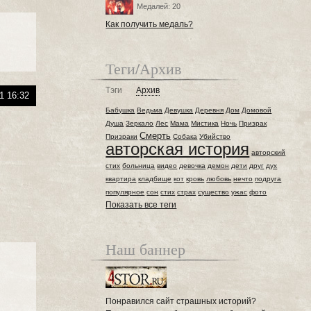
Медалей: 20
Как получить медаль?
Теги/Архив
Тэги
Архив
1 16:32
Бабушка
Ведьма
Девушка
Деревня
Дом
Домовой
Душа
Зеркало
Лес
Мама
Мистика
Ночь
Призрак
Смерть
Призраки
Собака
Убийство
авторская история
авторский
стих
больница
видео
девочка
демон
дети
друг
дух
квартира
кладбище
кот
кровь
любовь
нечто
подруга
популярное
сон
стих
страх
существо
ужас
фото
Показать все теги
Наш баннер
Понравился сайт страшных историй?