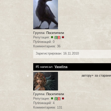
Группа
:
Посетители
Репутация:
(
0
|
0
)
Публикаций: 0
Комментариев: 36
Зарегистрирован: 16.11.2010
#5 написал:
Vaselina
автору+ за старани
0
Группа
:
Посетители
Репутация:
(
0
|
0
)
Публикаций: 4
Комментариев: 131