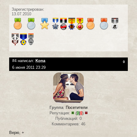
Зарегистрирован:
13.07.2010
#4 написал:
Kona
0
6 июня 2011 23:29
Группа
:
Посетители
Репутация:
(
0
|
0
)
Публикаций: 0
Комментариев: 46
Верю, +