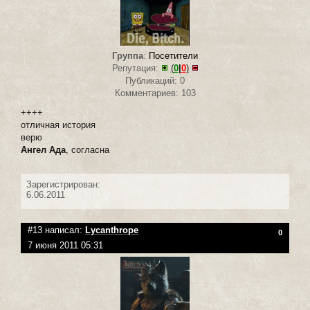
Группа
:
Посетители
Репутация:
(
0
|
0
)
Публикаций: 0
Комментариев: 103
++++
отличная история
верю
Ангел Ада
, согласна
Зарегистрирован:
6.06.2011
#13 написал:
Lycanthrope
0
7 июня 2011 05:31