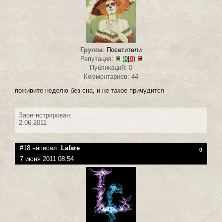
Группа
:
Посетители
Репутация:
(
0
|
0
)
Публикаций: 0
Комментариев: 44
поживите неделю без сна, и не такое причудится
Зарегистрирован:
2.06.2011
#18 написал:
Lafare
0
7 июня 2011 08:54