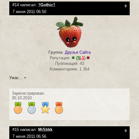
#14 написал:
†Gothic†
0
7 июня 2011 06:50
Группа
:
Друзья Сайта
Репутация:
(
5
|
-1
)
Публикаций: 43
Комментариев: 1 364
Ужас... +
Зарегистрирован:
30.10.2010
#15 написал:
MiStikk
0
7 июня 2011 06:56