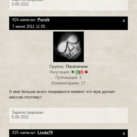
3.06.2011
#24 написал:
Persik
0
7 июня 2011 11:05
Группа
:
Посетители
Репутация:
(
0
|
0
)
Публикаций: 5
Комментариев: 17
А мне больше всего понравился момент что муж делает
массаж,поэтому+
Зарегистрирован:
5.06.2011
#25 написал:
Linda79
0