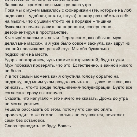
За окном – кромешная тьма, три часа утра.
Пока мы с мужем мыкались с фонариками (те, которые на лоб
надевают – удобная, кстати, штука), я пару раз поймала себя
на мысли, что с ушами что-то не в порядке – тишина
буквально начала давить на перепонки, совершенно
дезориентируя в пространстве.
К четырём часам мы легли. Перед сном, как обычно, муж
делал мне массаж, и я уже было совсем заснула, как вдруг из
ванной послышался резкий стук. Мы оба буквально
подскочили на месте.
Удары повторились, чуть громче и отрывистей, будто пугая.
Муж побежал проверять, что это. Естественно, в ванной никого
не было.
И в тот самый момент, как я опустила голову обратно на
подушку, над моим ухом раздалось что-то… даже не знаю, как
описать… что-то вроде полушипения-полувибрации. Будто все
согласные сразу выплюнуло.
Сказать, что напугало – это ничего не сказать. Дрожь до утра
не могла уняться.
Решила рассказать об этом, потому что сейчас опять
происходит то же самое – пальцы не слушаются, печатают
сами без остановки.
Слова приводить не буду. Боюсь.