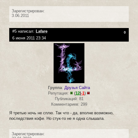
Зарегистрирован:
3.06.2011
#5 написал:
Lafare
0
6 июня 2011 23:34
Группа
:
Друзья Сайта
Репутация:
(
12
|
-1
)
Публикаций: 81
Комментариев: 299
Я третью ночь не сплю. Так что - да, вполне возможно,
последствия кофе. Но стук-то не я одна слышала.
Зарегистрирован: