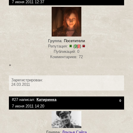
7 июня 2011 12:37
Группа
:
Посетители
Репутация:
(
0
|
0
)
Публикаций: 0
Комментариев: 72
+
Зарегистрирован:
24.03.2011
#27 написал:
Катиринка
0
7 июня 2011 14:20
Группа
:
Друзья Сайта