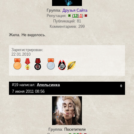
Группа
:
Друзья Сайта
Репутация:
(
12
|
-1
)
Публикаций: 81
Комментариев: 299
Жила. Не виделось.
Зарегистрирован:
22.01.2010
#19 написал:
Апельсинка
0
7 июня 2011 08:56
Группа
:
Посетители