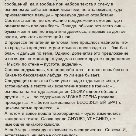
сообщений, да и вообще при наборе текста я слежу в
основном за собственными мыслями, не отслеживая, куда
приземляются пальцы – процедура давно отработана.
Соответственно, по окончанию предложения смотрю, где я
опечаталась или ошиблась. Правда, обычно это всего лишь
буквы и запятые, но вчера мне довелось, впервые за долгое
время, испытать настоящий шок.
В процессе печатания диплома, мне пришлось набирать что-
то вроде «в процессе строительного производства… бла-бла-
бла», и дальше по теме. Однако, допечатав это предложение
и взглянув на монитор, я увидела совсем другое продолжение:
«Мысли по стене – пустота, доделай».
Сперва подумалось, что переработала – вторая ночь без сна.
Какая-то бессвязная лабуда, то ли ещё бывает.
Следующие опечатки были уже в виде отдельных слов, и
встречались в тексте как вкрапления жуков в гречке: «…
основана на методе замещения СБОКУ одного объекта
другим...», «…по содержанию ЧУЖАЯ СТЕНА раздела
проходит...», «…бетон замешивают БЕССВЯЗНЫЙ БРАТ c
цикличностью процесса…».
А потом и вовсе пошла тарабарщина – будто изменилась
кодировка текста. Слова вроде GHYUEJ, YFHGHKD, не
имеющие никакого смысла.
А ещё через секунду отключилось электричество. Совсем. И,
естественно, ничего не сохранилось.