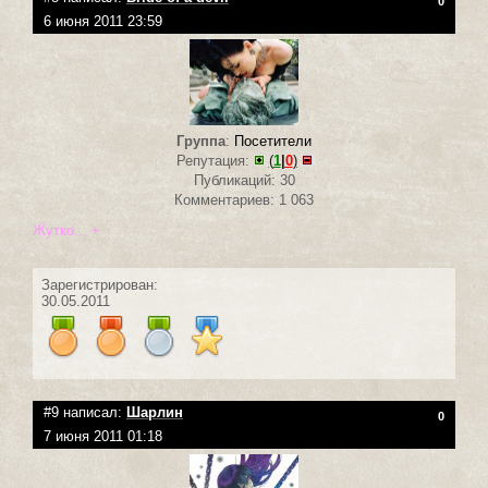
0
6 июня 2011 23:59
Группа
:
Посетители
Репутация:
(
1
|
0
)
Публикаций: 30
Комментариев: 1 063
Жутко... +
Зарегистрирован:
30.05.2011
#9 написал:
Шарлин
0
7 июня 2011 01:18