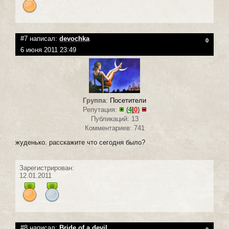
#7 написал:
devochka
0
6 июня 2011 23:49
Группа
:
Посетители
Репутация:
(
4
|
0
)
Публикаций: 13
Комментариев: 741
жуденько. расскажите что сегодня было?
Зарегистрирован:
12.01.2011
#8 написал:
Bride of a devil