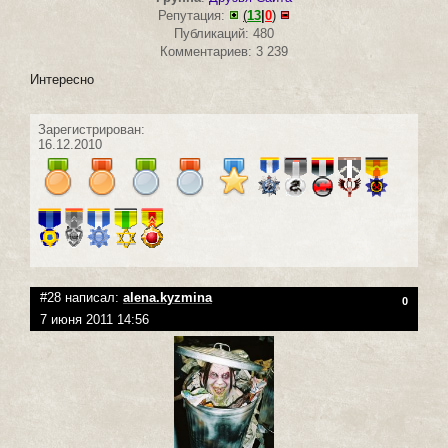
Репутация:
(
13
|
0
)
Публикаций: 480
Комментариев: 3 239
Интересно
Зарегистрирован:
16.12.2010
#28 написал:
alena.kyzmina
0
7 июня 2011 14:56