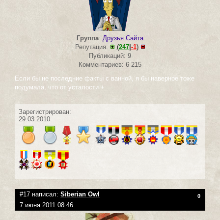
Группа
:
Друзья Сайта
Репутация:
(
247
|
-1
)
Публикаций: 9
Комментариев: 6 215
Если бы не последние факты с ванной, я бы наверное тоже
подумала, что от усталости +
Зарегистрирован:
29.03.2010
#17 написал:
Siberian Owl
0
7 июня 2011 08:46