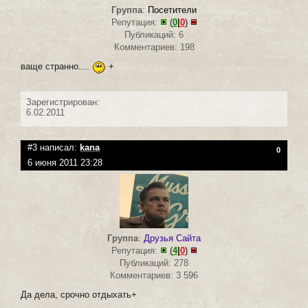
Группа
:
Посетители
Репутация:
(
0
|
0
)
Публикаций: 6
Комментариев: 198
ваще странно....
+
Зарегистрирован:
6.02.2011
#3 написал:
kana
0
6 июня 2011 23:28
Группа
:
Друзья Сайта
Репутация:
(
4
|
0
)
Публикаций: 278
Комментариев: 3 596
Да дела, срочно отдыхать+