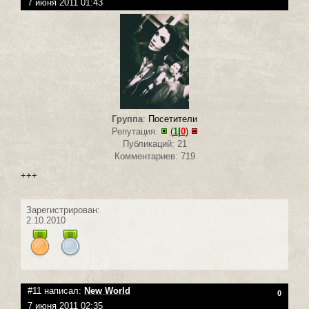
7 июня 2011 01:43
Группа
:
Посетители
Репутация:
(
1
|
0
)
Публикаций: 21
Комментариев: 719
+++
Зарегистрирован:
2.10.2010
#11 написал:
New World
0
7 июня 2011 02:35