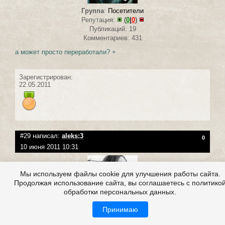
Группа
:
Посетители
Репутация:
(
0
|
0
)
Публикаций: 19
Комментариев: 431
а может просто переработали? +
Зарегистрирован:
22.05.2011
#29 написал:
aleks:3
0
10 июня 2011 10:31
Мы используем файлы cookie для улучшения работы сайта.
Продолжая использование сайта, вы соглашаетесь с политико
обработки персональных данных.
Группа
:
Посетители
Репутация:
(
0
|
0
)
Принимаю
Публикаций: 3
Комментариев: 257