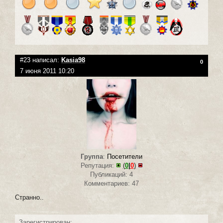
#23 написал:
Kasia98
0
7 июня 2011 10:20
Группа
:
Посетители
Репутация:
(
0
|
0
)
Публикаций: 4
Комментариев: 47
Странно..
Зарегистрирован: