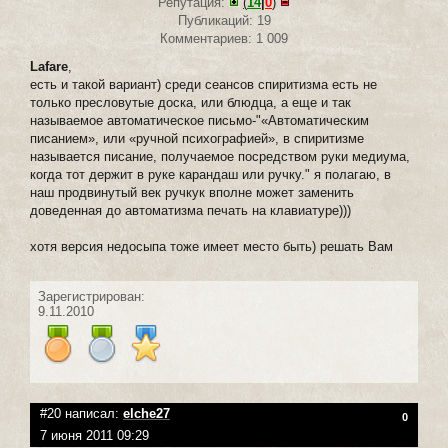
Репутация:
(
14
|
0
)
Публикаций: 19
Комментариев: 1 009
Lafare
,
есть и такой вариант) среди сеансов спиритизма есть не
только пресловутые доска, или блюдца, а еще и так
называемое автоматическое письмо-"«Автоматическим
писанием», или «ручной психографией», в спиритизме
называется писание, получаемое посредством руки медиума,
когда тот держит в руке карандаш или ручку." я полагаю, в
наш продвинутый век ручкук вполне может заменить
доведенная до автоматизма печать на клавиатуре)))
хотя версия недосыпа тоже имеет место быть) решать Вам
Зарегистрирован:
9.11.2010
#20 написал:
elche27
0
7 июня 2011 09:29