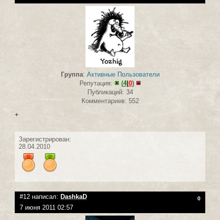
Группа
:
Активные Пользователи
Репутация:
(
4
|
0
)
Публикаций: 34
Комментариев: 552
+
Зарегистрирован:
28.04.2010
#12 написал:
DashkaD
0
7 июня 2011 02:57