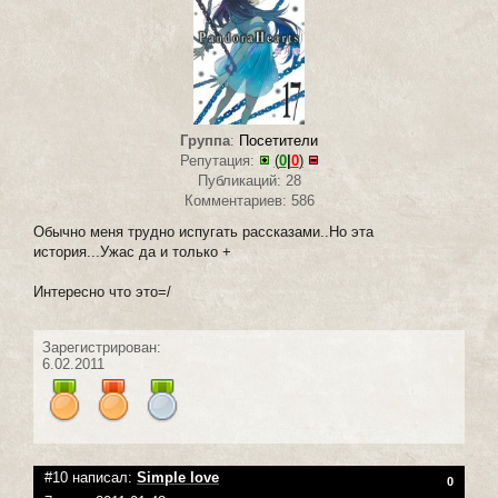
Группа
:
Посетители
Репутация:
(
0
|
0
)
Публикаций: 28
Комментариев: 586
Обычно меня трудно испугать рассказами..Но эта
история...Ужас да и только +
Интересно что это=/
Зарегистрирован:
6.02.2011
#10 написал:
Simple love
0