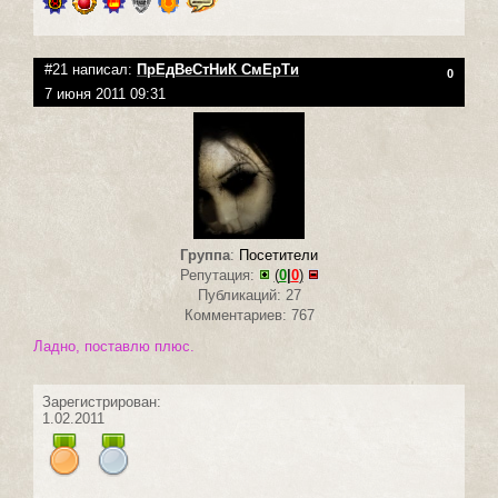
#21 написал:
ПрЕдВеСтНиК СмЕрТи
0
7 июня 2011 09:31
Группа
:
Посетители
Репутация:
(
0
|
0
)
Публикаций: 27
Комментариев: 767
Ладно, поставлю плюс.
Зарегистрирован:
1.02.2011