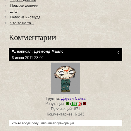
Призрак девочки
Д. Ш
Голос из ниоткуда
Что-то не то...
Комментарии
#1 написал:
Дезмонд Майлс
0
6 июня 2011 23:02
Группа
:
Друзья Сайта
Репутация:
(
157
|
0
)
Публикаций: 871
Комментариев: 6 143
что-то вроде полушипения-полувибрации.