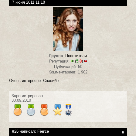
7 июня 2011 11:18
Группа
:
Посетители
Репутация:
(
5
|
0
)
Публикаций: 50
Комментариев: 1 962
Очень интересно. Спасибо.
Зарегистрирован:
30.09.2010
#26 написал:
Fierce
0