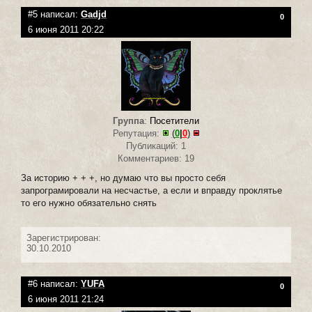
#5 написал:
Gadjd
0
6 июня 2011 20:22
Группа
:
Посетители
Репутация:
(
0
|
0
)
Публикаций: 1
Комментариев: 19
За историю + + +, но думаю что вы просто себя
запрограмировали на несчастье, а если и вправду проклятье
то его нужно обязательно снять
Зарегистрирован:
30.10.2010
#6 написал:
YUFA
0
6 июня 2011 21:24