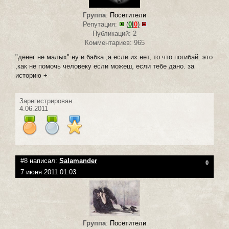
Группа
:
Посетители
Репутация:
(
0
|
0
)
Публикаций: 2
Комментариев: 965
"денег не малых" ну и бабка ,а если их нет, то что погибай. это
,как не помочь человеку если можеш, если тебе дано. за
историю +
Зарегистрирован:
4.06.2011
#8 написал:
Salamander
0
7 июня 2011 01:03
Группа
:
Посетители