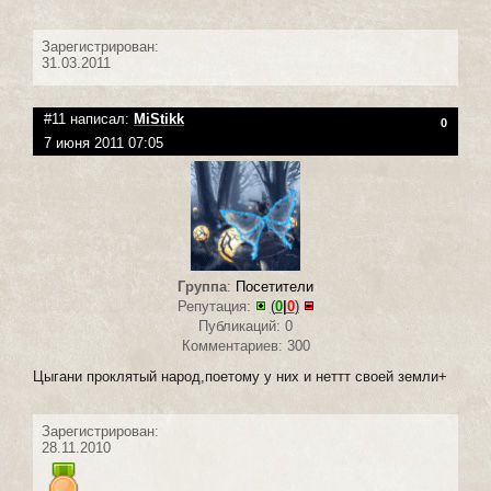
Зарегистрирован:
31.03.2011
#11 написал:
MiStikk
0
7 июня 2011 07:05
Группа
:
Посетители
Репутация:
(
0
|
0
)
Публикаций: 0
Комментариев: 300
Цыгани проклятый народ,поетому у них и неттт своей земли+
Зарегистрирован:
28.11.2010