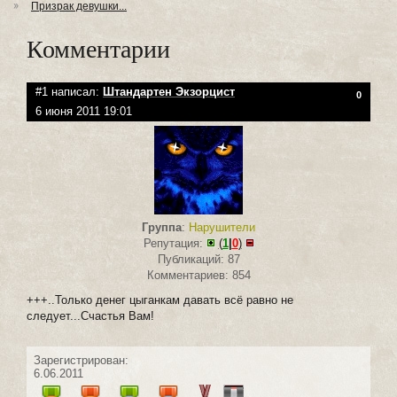
Призрак девушки...
Комментарии
#1 написал:
Штандартен Экзорцист
0
6 июня 2011 19:01
Группа
:
Нарушители
Репутация:
(
1
|
0
)
Публикаций: 87
Комментариев: 854
+++..Только денег цыганкам давать всё равно не
следует...Счастья Вам!
Зарегистрирован:
6.06.2011