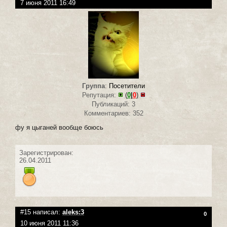
7 июня 2011 16:49
Группа
:
Посетители
Репутация:
(
0
|
0
)
Публикаций: 3
Комментариев: 352
фу я цыганей вообще боюсь
Зарегистрирован:
26.04.2011
#15 написал:
aleks:3
0
10 июня 2011 11:36