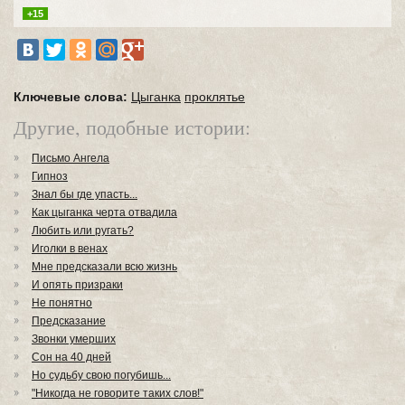
+15
Ключевые слова:
Цыганка
проклятье
Другие, подобные истории:
Письмо Ангела
Гипноз
Знал бы где упасть...
Как цыганка черта отвадила
Любить или ругать?
Иголки в венах
Мне предсказали всю жизнь
И опять призраки
Не понятно
Предсказание
Звонки умерших
Сон на 40 дней
Но судьбу свою погубишь...
"Никогда не говорите таких слов!"