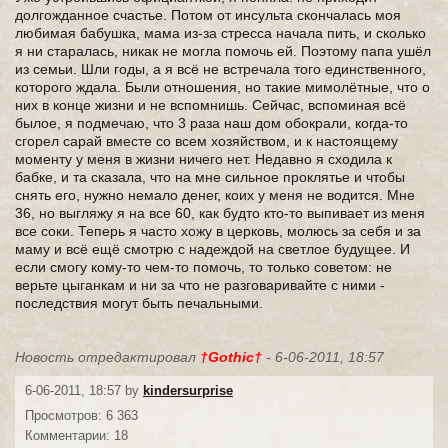
долгожданное счастье. Потом от инсульта скончалась моя
любимая бабушка, мама из-за стресса начала пить, и сколько
я ни старалась, никак не могла помочь ей. Поэтому папа ушёл
из семьи. Шли годы, а я всё не встречала того единственного,
которого ждала. Были отношения, но такие мимолётные, что о
них в конце жизни и не вспомнишь. Сейчас, вспоминая всё
былое, я подмечаю, что 3 раза наш дом обокрали, когда-то
сгорел сарай вместе со всем хозяйством, и к настоящему
моменту у меня в жизни ничего нет. Недавно я сходила к
бабке, и та сказала, что на мне сильное проклятье и чтобы
снять его, нужно немало денег, коих у меня не водится. Мне
36, но выгляжу я на все 60, как будто кто-то выпивает из меня
все соки. Теперь я часто хожу в церковь, молюсь за себя и за
маму и всё ещё смотрю с надеждой на светлое будущее. И
если смогу кому-то чем-то помочь, то только советом: не
верьте цыганкам и ни за что не разговаривайте с ними -
последствия могут быть печальными.
Новость отредактировал
†Gothic†
- 6-06-2011, 18:57
6-06-2011, 18:57 by
kindersurprise
Просмотров: 6 363
Комментарии: 18