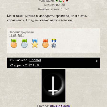
Репутация:
(
1
|
0
)
Публикаций: 30
Комментариев: 1 697
Меня тоже цыганка в молодости прокляла, но я с этим
справилась. От души желаю автору того же!
Зарегистрирован:
11.03.2011
#17 написал:
Enomel
0
22 апреля 2012 15:05
Группа
:
Друзья Сайта