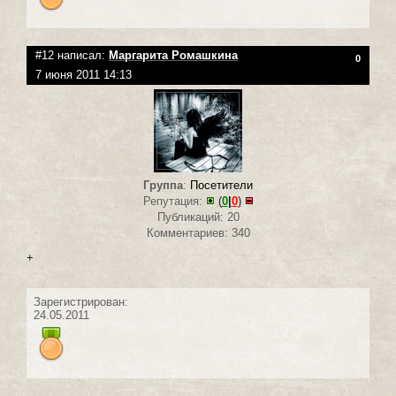
#12 написал:
Маргарита Ромашкина
0
7 июня 2011 14:13
Группа
:
Посетители
Репутация:
(
0
|
0
)
Публикаций: 20
Комментариев: 340
+
Зарегистрирован:
24.05.2011