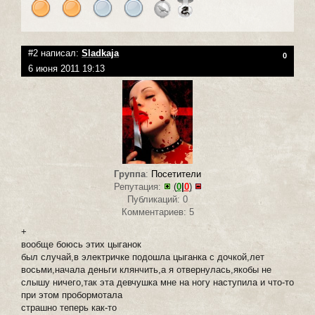
#2 написал:
Sladkaja
0
6 июня 2011 19:13
Группа
:
Посетители
Репутация:
(
0
|
0
)
Публикаций: 0
Комментариев: 5
+
вообще боюсь этих цыганок
был случай,в электричке подошла цыганка с дочкой,лет
восьми,начала деньги клянчить,а я отвернулась,якобы не
слышу ничего,так эта девчушка мне на ногу наступила и что-то
при этом пробормотала
страшно теперь как-то