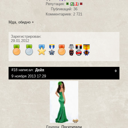
Репутация:
(
2
|
-1
)
Публикаций: 36
Комментариев: 2 721
Мда, обидно +
Зарегистрирован:
29.01.2012
#18 написал:
Дейя
0
9 ноября 2013 17:29
Группа
:
Посетители