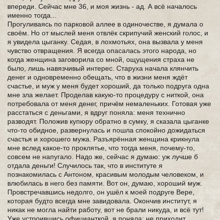
впереди. Сейчас мне 36, и моя жизнь - ад. А всё началось
именно тогда...
Прогуливаясь по парковой аллее в одиночестве, я думала о
своём. Но от мыслей меня отвлёк скрипучий женский голос, и
я увидела цыганку. Седая, в лохмотьях, она вызвала у меня
чувство отвращения. Я всегда опасалась этого народа, но
когда женщина заговорила со мной, ощущения страха не
было, лишь навязчивый интерес. Старуха начала клянчить
денег и одновременно обещать, что в жизни меня ждёт
счастье, и муж у меня будет хороший, да только подруга одна
мне зла желает. Проделав какую-то процедуру с ниткой, она
потребовала от меня денег, причём немаленьких. Готовая уже
расстаться с деньгами, я вдруг поняла: меня технично
разводят. Положив купюру обратно в сумку, я сказала цыганке
что-то обидное, развернулась и пошла спокойно дожидаться
счастья и хорошего мужа. Разъярённая женщина крикнула
мне вслед какое-то проклятье, что тогда меня, почему-то,
совсем не напугало. Надо же, сейчас я думаю: уж лучше б
отдала деньги! Случилось так, что в институте я
познакомилась с Антоном, красивым молодым человеком, и
влюбилась в него без памяти. Вот он, думаю, хороший муж.
Провстречавшись недолго, он ушёл к моей подруге Вере,
которая будто всегда мне завидовала. Окончив институт, я
никак не могла найти работу, вот не брали никуда, и всё тут!
Уже устроившись официанткой, я поняла: не приходит