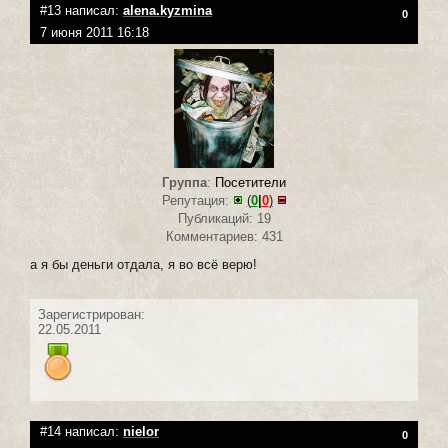
#13 написал:
alena.kyzmina
0
7 июня 2011 16:18
Группа
:
Посетители
Репутация:
(
0
|
0
)
Публикаций: 19
Комментариев: 431
а я бы деньги отдала, я во всё верю!
Зарегистрирован:
22.05.2011
#14 написал:
nielor
0