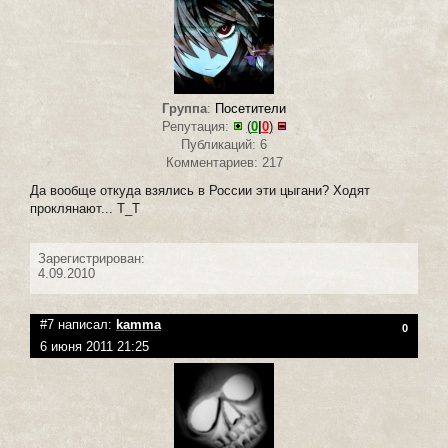
Группа
:
Посетители
Репутация:
(
0
|
0
)
Публикаций: 6
Комментариев: 217
Да вообще откуда взялись в России эти цыгани? Ходят
проклянают... Т_Т
Зарегистрирован:
4.09.2010
#7 написал:
kamma
0
6 июня 2011 21:25