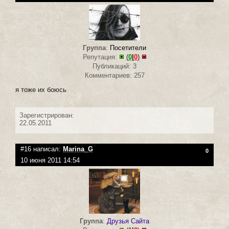
Группа
:
Посетители
Репутация:
(
0
|
0
)
Публикаций: 3
Комментариев: 257
я тоже их боюсь
Зарегистрирован:
22.05.2011
#16 написал:
Marina_G
0
10 июня 2011 14:54
Группа
:
Друзья Сайта