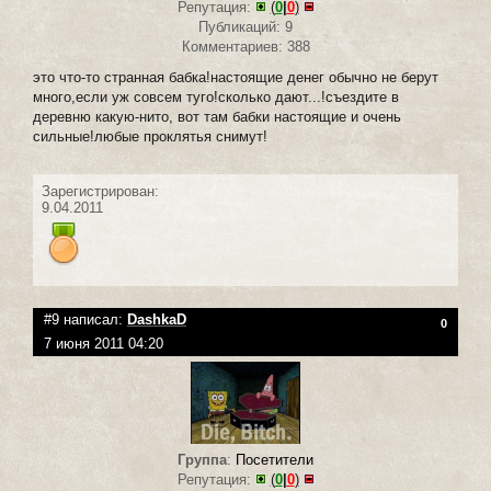
Репутация:
(
0
|
0
)
Публикаций: 9
Комментариев: 388
это что-то странная бабка!настоящие денег обычно не берут
много,если уж совсем туго!сколько дают...!съездите в
деревню какую-нито, вот там бабки настоящие и очень
сильные!любые проклятья снимут!
Зарегистрирован:
9.04.2011
#9 написал:
DashkaD
0
7 июня 2011 04:20
Группа
:
Посетители
Репутация:
(
0
|
0
)