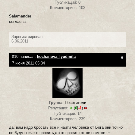
Публикаций: 0
Комментариев: 103
Salamander
,
согласна.
Зарегистрирован:
6.06.2011
#10 написал:
kochanova_lyudmila
0
7 июня 2011 05:34
Группа
:
Посетители
Репутация:
(
0
|
-1
)
Публикаций: 14
Комментариев: 239
да, вам надо бросать все и найти человека от Бога они точно
не будут ничего просить,а кто просит тот не поможет.+