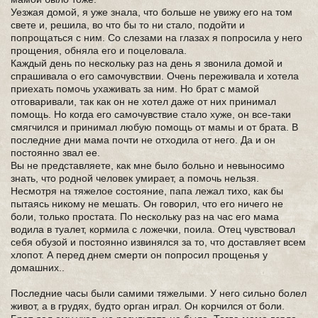
Уезжая домой, я уже знала, что больше не увижу его на том
свете и, решила, во что бы то ни стало, подойти и
попрощаться с ним. Со слезами на глазах я попросила у него
прощения, обняла его и поцеловала.
Каждый день по нескольку раз на день я звонила домой и
спрашивала о его самочувствии. Очень переживала и хотела
приехать помочь ухаживать за ним. Но брат с мамой
отговаривали, так как он не хотел даже от них принимал
помощь. Но когда его самочувствие стало хуже, он все-таки
смягчился и принимал любую помощь от мамы и от брата. В
последние дни мама почти не отходила от него. Да и он
постоянно звал ее.
Вы не представляете, как мне было больно и невыносимо
знать, что родной человек умирает, а помочь нельзя.
Несмотря на тяжелое состояние, папа лежал тихо, как бы
пытаясь никому не мешать. Он говорил, что его ничего не
боли, только простата. По нескольку раз на час его мама
водила в туалет, кормила с ложечки, поила. Отец чувствовал
себя обузой и постоянно извинялся за то, что доставляет всем
хлопот. А перед днем смерти он попросил прощенья у
домашних..
Последние часы были самими тяжелыми. У него сильно болел
живот, а в грудях, будто орган играл. Он корчился от боли.