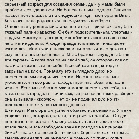
серьезный возраст для создания семьи, да и у мамы были
проблемы со здоровьем. Но Бог сделал им подарок. Сначала
на свет появилась я, а на следующий год – мой братик Витя.
Казалось, надо радоваться, но случилось наоборот.
Отношения у родителей стали портиться. Причиной тому был
тяжелый папин характер. Он был подозрительным, упертым и
гордым. Никому не доверял, мог обвинить кого из нас в том,
чего мы не делали. А когда правда всплывала , никогда не
извинялся. Мама часто плакала и пыталась что-то доказать
ему, но это было бесполезно. Мы с братом вынуждены были
все терпеть. А когда пошли на свой хлеб, он отгородился от
нас и стал жить сам по себе. В своей комнате, которую
закрывал на ключ. Поначалу это выглядело дико, но
постепенно мы смирились с этим. Но отец никак не мог
угомониться и все равно находил причины обвинить нас в
чем-то. Если мы с братом уже и могли постоять за себя, то
мама очень страдала. Почти каждый раз после таких разборок
она вызывала «скорую». Нет, он не подни ал рук, но эти
скандалы отняли у нее много здоровья.
Шли годы. Мы с братом успели обзавестись семьями. У меня
родился сын, которого, кстати, отец очень полюбил. Он для
него ничего не жалел. К слову сказать, папа вырос в селе
возле леса, и все свободное время проводил на природе.
Зимой – на охоте, весной – веники с березы делал, летом за
земляникой ездил, на рыбалку. А осенью по грибы ходил.