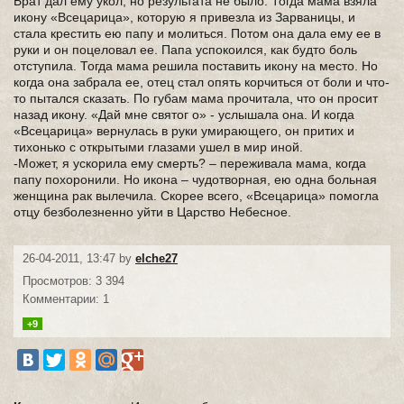
Брат дал ему укол, но результата не было. Тогда мама взяла
икону «Всецарица», которую я привезла из Зарваницы, и
стала крестить ею папу и молиться. Потом она дала ему ее в
руки и он поцеловал ее. Папа успокоился, как будто боль
отступила. Тогда мама решила поставить икону на место. Но
когда она забрала ее, отец стал опять корчиться от боли и что-
то пытался сказать. По губам мама прочитала, что он просит
назад икону. «Дай мне святог о» - услышала она. И когда
«Всецарица» вернулась в руки умирающего, он притих и
тихонько с открытыми глазами ушел в мир иной.
-Может, я ускорила ему смерть? – переживала мама, когда
папу похоронили. Но икона – чудотворная, ею одна больная
женщина рак вылечила. Скорее всего, «Всецарица» помогла
отцу безболезненно уйти в Царство Небесное.
26-04-2011, 13:47 by
elche27
Просмотров: 3 394
Комментарии: 1
+9