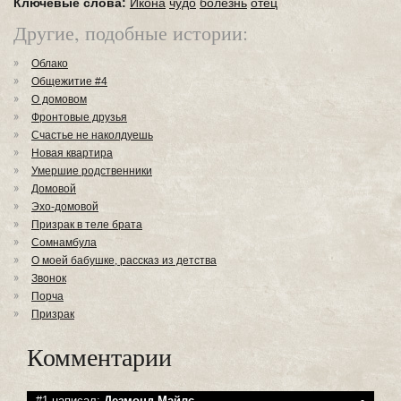
Ключевые слова:
Икона
чудо
болезнь
отец
Другие, подобные истории:
Облако
Общежитие #4
О домовом
Фронтовые друзья
Счастье не наколдуешь
Новая квартира
Умершие родственники
Домовой
Эхо-домовой
Призрак в теле брата
Сомнамбула
О моей бабушке, рассказ из детства
Звонок
Порча
Призрак
Комментарии
#1 написал:
Дезмонд Майлс