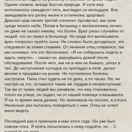
Одним словом, всегда был на природе. И хотя ему
исполнилось семьдесят пять, выглядел он молодцом. Все
завидовали его ритму жизни и отличному здоровью.
Диагноз «рак легких третей степени» прозвучал, как гром
среди ясного неба. Попав в больницу с воспалением легких,
он даже не сказал никому, что болен. Брат узнал случайно от
людей, что он лежит в больнице. Но когда его выписывали,
врач попросил прийти сына. Не сложно было догадаться, что
следовало за этими словами. От лечения отец отказался, так
как понимал, что это бесполезно. «Я не собираюсь сидеть и
ждать смерти», - сказал он, вернувшись домой после
обследования. После чего, как ни в чем не бывало, уехал в
лес. До наступления холодов он пропадал в селе, делал
веники и продавал на рынке. Но постепенно болезнь
наступала. Папа стал худеть не по днях, а по часах. Но, не
смотря на это, оставался таким же гордым и неприступным.
Так же от чужих людей мы узнавали, что ему становилось
плохо на улице, он падал, но от нашей помощи отказывался.
Я на то время жила далеко. Но приезжала на сессию, в отпуск.
Несколько раз пыталась помириться с ним. Отец не хотел
меня видеть.
Последний раз я приехала в мае этого года. Он уже был
совсем плох. Я опять попыталась к нему подойти, но… С
мамой было тоже.