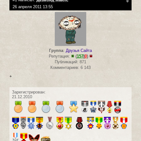
0
26 апреля 2011 13:55
Группа
:
Друзья Сайта
Репутация:
(
157
|
0
)
Публикаций: 871
Комментариев: 6 143
+
Зарегистрирован:
21.12.2010